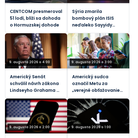
CENTCOM presmeroval
Sýria zmarila
51 lodí, blíži sa dohoda
bombový plán ISIS
o Hormuzskej dohode
neďaleko Sayyidy
Zainab
9. augusta 2026 o 4:00
9. augusta 2026 o 3:00
Americký Senát
Americký sudca
schválil návrh zákona
označil Metu za
Lindseyho Grahama o
„verejné obťažovanie“
sankciách voči Rusku
za znečistenie
ovzdušia
9. augusta 2026 o 2:00
9. augusta 2026 o 1:00