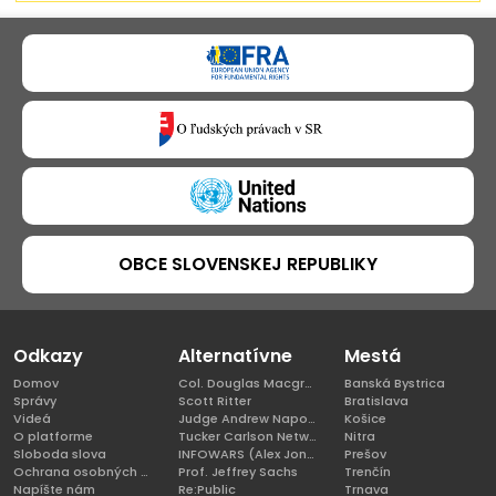
OBCE SLOVENSKEJ REPUBLIKY
Odkazy
Alternatívne
Mestá
Domov
Col. Douglas Macgregor, Ph.D
Banská Bystrica
Správy
Scott Ritter
Bratislava
Videá
Judge Andrew Napolitano
Košice
O platforme
Tucker Carlson Network
Nitra
Sloboda slova
INFOWARS (Alex Jones)
Prešov
Ochrana osobných údajov
Prof. Jeffrey Sachs
Trenčín
Napíšte nám
Re:Public
Trnava