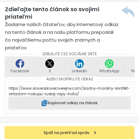
Zdieľajte tento článok so svojimi
priateľmi
Žiadame našich čitateľov, aby internetový odkaz
na tento článok a na našu platformu preposlali
čo najväčšiemu počtu svojich známych a
priateľov.
ZDIEĽAJTE CEZ SOCIÁLNE SIETE
Facebook
X
LinkedIn
WhatsApp
Pint
ALEBO SKOPÍRUJTE ODKAZ
https://www.slovenskoveciverejne.com/ziadny-moralny-konflikt-
ohladom-nakupu-ruskej-ropy-india/
Kopírovať odkaz na článok
Späť na prehľad správ