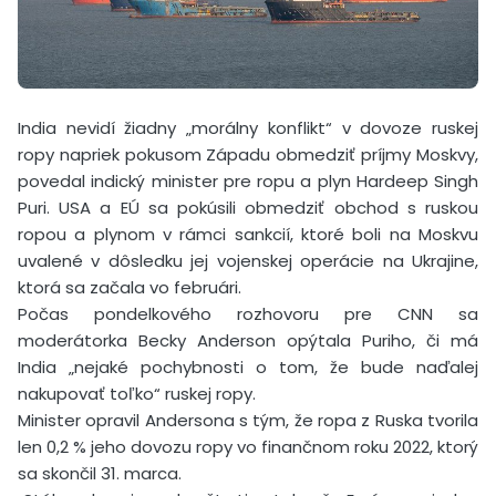
India nevidí žiadny „morálny konflikt“ v dovoze ruskej
ropy napriek pokusom Západu obmedziť príjmy Moskvy,
povedal indický minister pre ropu a plyn Hardeep Singh
Puri. USA a EÚ sa pokúsili obmedziť obchod s ruskou
ropou a plynom v rámci sankcií, ktoré boli na Moskvu
uvalené v dôsledku jej vojenskej operácie na Ukrajine,
ktorá sa začala vo februári.
Počas pondelkového rozhovoru pre CNN sa
moderátorka Becky Anderson opýtala Puriho, či má
India „nejaké pochybnosti o tom, že bude naďalej
nakupovať toľko“ ruskej ropy.
Minister opravil Andersona s tým, že ropa z Ruska tvorila
len 0,2 % jeho dovozu ropy vo finančnom roku 2022, ktorý
sa skončil 31. marca.