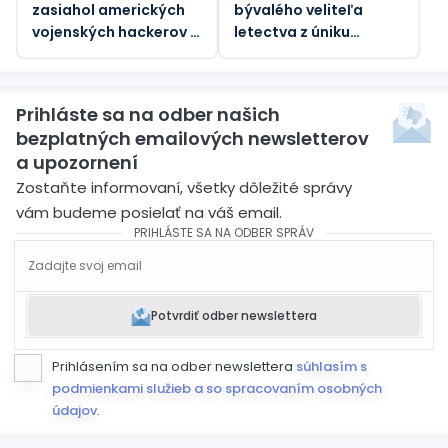
zasiahol amerických
bývalého veliteľa
vojenských hackerov –
letectva z úniku
Bloomberg
štátnych tajomstiev
Prihláste sa na odber našich
bezplatných emailových newsletterov
a upozornení
Zostaňte informovaní, všetky dôležité správy
vám budeme posielať na váš email.
PRIHLÁSTE SA NA ODBER SPRÁV
Potvrdiť odber newslettera
Prihlásením sa na odber newslettera
súhlasím s
podmienkami služieb a so spracovaním osobných
údajov
.