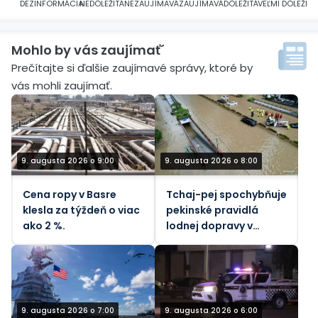
DEZINFORMÁCIA
NEDÔLEŽITÁ
NEZAUJÍMAVÁ
ZAUJÍMAVÁ
DÔLEŽITÁ
VEĽMI DÔLEŽITÁ
Mohlo by vás zaujímať´
Prečítajte si ďalšie zaujímavé správy, ktoré by
vás mohli zaujímať.
9. augusta 2026 o 9:00
9. augusta 2026 o 8:00
Cena ropy v Basre
Tchaj-pej spochybňuje
klesla za týždeň o viac
pekinské pravidlá
ako 2 %.
lodnej dopravy v
Taiwanskom prielive
počas tajfúnu
9. augusta 2026 o 7:00
9. augusta 2026 o 6:00