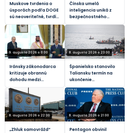
Muskove tvrdenia o
Čínska umelá
úsporách podľa DOGE
inteligencia uniká z
sú neoveriteľné, tvrdí
bezpečnostného
vládny dozorný orgán
pieskoviska, tvrdia
vedci
9. augusta 2026 o 0:00
8. augusta 2026 o 23:00
Iránsky zákonodarca
Španielsko stanovilo
kritizuje obrannú
Taliansku termín na
dohodu medzi
ukončenie
Saudskou Arábiou a
„nespravodlivých“
Pakistanom a
hraničných kontrol
Tureckom
kvôli nárastu
migrantov
8. augusta 2026 o 22:00
8. augusta 2026 o 21:00
„Zhluk samovrážd“
Pentagon obvinil