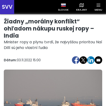
SVV
SLOVAK
KRAJINY
MENU
Žiadny „morálny konflikt“
Prehľad správ podľa krajín
Zobrazte si správy rozdelené podľa krajín a získajte rýchly
ohľadom nákupu ruskej ropy –
prehľad o dianí vo svete.
India
Minister ropy a plynu tvrdí, že najvyššou prioritou Naí
Dillí sú jeho vlastní ľudia
Dátum:
03.11.2022 15:00
Slovensko
Česko
Maďarsko