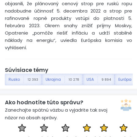
objasnili, že plánovaný cenový strop pre ruskú ropu
nadobudne účinnosť 5. decembra 2022 a strop pre
rafinované ropné produkty vstúpi do platnosti 5.
februára 2023. Okrem snahy znížiť príjmy Moskvy,
Opatrenie „pomôže riešiť infláciu a udrží stabilné
náklady na energiu“, uviedla Európska komisia vo
vyhlásení.
Súvisiace témy
Rusko
Ukrajina
USA
Európa
12 393
10 278
9 894
Ako hodnotíte túto správu?
Zanechajte spätnú väzbu a vyjadrite tak svoj
názor na obsah správy.