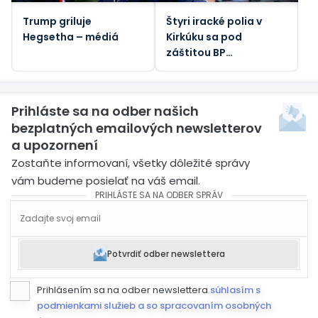
Trump griluje
Štyri iracké polia v
Hegsetha – médiá
Kirkúku sa pod
záštitou BP
zameriavajú na 450
000 barelov denne
Prihláste sa na odber našich
bezplatných emailových newsletterov
a upozornení
Zostaňte informovaní, všetky dôležité správy
vám budeme posielať na váš email.
PRIHLÁSTE SA NA ODBER SPRÁV
Potvrdiť odber newslettera
Prihlásením sa na odber newslettera
súhlasím s
podmienkami služieb a so spracovaním osobných