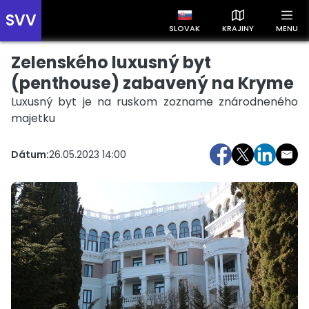
SVV
SLOVAK
KRAJINY
MENU
Zelenského luxusný byt
Prehľad správ podľa krajín
Zobrazte si správy rozdelené podľa krajín a získajte rýchly
(penthouse) zabavený na Kryme
prehľad o dianí vo svete.
Luxusný byt je na ruskom zozname znárodneného
majetku
Dátum:
26.05.2023 14:00
Slovensko
Česko
Maďarsko