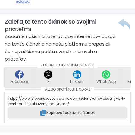
údajov
.
Zdieľajte tento článok so svojimi
priateľmi
Žiadame našich čitateľov, aby internetový odkaz
na tento článok a na našu platformu preposlali
čo najväčšiemu počtu svojich známych a
priateľov.
ZDIEĽAJTE CEZ SOCIÁLNE SIETE
Facebook
X
LinkedIn
WhatsApp
Pint
ALEBO SKOPÍRUJTE ODKAZ
https://www.slovenskoveciverejne.com/zelenskeho-luxusny-byt-
penthouse-zabaveny-na-kryme/
Kopírovať odkaz na článok