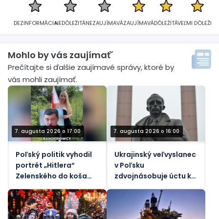
DEZINFORMÁCIA
NEDÔLEŽITÁ
NEZAUJÍMAVÁ
ZAUJÍMAVÁ
DÔLEŽITÁ
VEĽMI DÔLEŽITÁ
Mohlo by vás zaujímať´
Prečítajte si ďalšie zaujímavé správy, ktoré by
vás mohli zaujímať.
7. augusta 2026 o 17:00
7. augusta 2026 o 16:00
Poľský politik vyhodil
Ukrajinský veľvyslanec
portrét „Hitlera“
v Poľsku
Zelenského do koša
zdvojnásobuje úctu k
(VIDEO)
nacistickým
kolaborantom