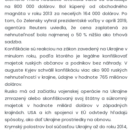
na 800 000 dolárov. Bol kúpený od obchodného
magnáta v roku 2013 za necelých 164 000 dolárov. Po
tom, čo Zelensky vyhral prezidentské voľby v apríli 2019,
agentúra Reuters uviedla, že cena zaplatená za
nehnuteľnosť bola najmenej o 50 % nižšia ako trhová
sadzba.
Konfiškácie sú reakciou na zákon zavedený na Ukrajine v
minulom roku, podľa ktorého je legálne konfiškovať
majetok ruských občanov a podnikov bez náhrady. V
auguste Kyjev schválil konfiškáciu viac ako 900 ruských
nehnuteľností v krajine, údajne v hodnote 765 miliónov
dolárov.
Rusko má od začiatku vojenskej operácie na Ukrajine
zmrazený alebo skonfiškovaný svoj štátny a súkromný
majetok v hodnote miliárd dolárov v západných
krajinách. USA a ich spojenci v EÚ odvtedy hľadajú
spôsoby, ako dať Ukrajine prostriedky na obnovu.
Krymský polostrov bol súčasťou Ukrajiny až do roku 2014,