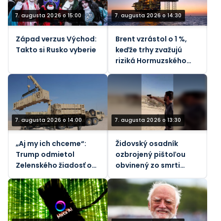
7. augusta 2026 o 15:00
7. augusta 2026 o 14:30
Západ verzus Východ:
Brent vzrástol o 1 %,
Takto si Rusko vyberie
keďže trhy zvažujú
riziká Hormuzského
priechodu - REUTERS
7. augusta 2026 o 14:00
7. augusta 2026 o 13:30
„Aj my ich chceme“:
Židovský osadník
Trump odmietol
ozbrojený pištoľou
Zelenského žiadosť o
obvinený zo smrti
rakety
vodcu komunity na
Západnom brehu
Jordánu (VIDEÁ)