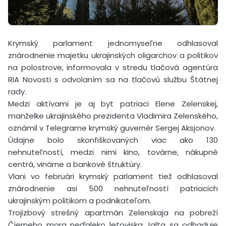
Krymský parlament jednomyseľne odhlasoval
znárodnenie majetku ukrajinských oligarchov a politikov
na polostrove, informovala v stredu tlačová agentúra
RIA Novosti s odvolaním sa na tlačovú službu Štátnej
rady.
Medzi aktívami je aj byt patriaci Elene Zelenskej,
manželke ukrajinského prezidenta Vladimira Zelenského,
oznámil v Telegrame krymský guvernér Sergej Aksjonov.
Údajne bolo skonfiškovaných viac ako 130
nehnuteľností, medzi nimi kino, továrne, nákupné
centrá, vinárne a bankové štruktúry.
Vlani vo februári krymský parlament tiež odhlasoval
znárodnenie asi 500 nehnuteľností patriacich
ukrajinským politikom a podnikateľom.
Trojizbový strešný apartmán Zelenskaja na pobreží
Čierneho mora neďaleko letoviska Jalta sa odhaduje