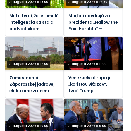
7. augusta 2026 o 13:00
7. augusta 2026 o 12:30
Meta tvrdí, že jej umelá
Maďari navrhujú za
inteligencia sa stala
prezidenta „Hallow the
podvodníkom
Pain Harolda“ –
Guardian
7. augusta 2026 o 12:00
7. augusta 2026 o 11:00
Zamestnanci
Venezuelská ropa je
Záporožskej jadrovej
„korisťou víťazov“,
elektrárne zranení
tvrdí Trump
ukrajinskými
nášľapnými mínami,
povedal generálny
riaditeľ Rosatomu
7. augusta 2026 o 10:00
7. augusta 2026 o 9:00