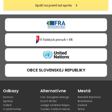
Späť na prehľad správ
OBCE SLOVENSKEJ REPUBLIKY
Odkazy
Alternatívne
Mestá
Domov
Col. Douglas Macgregor, Ph.D
Banská Bystrica
Správy
Scott Ritter
Bratislava
Videá
Judge Andrew Napolitano
Košice
O platforme
Tucker Carlson Network
Nitra