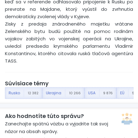
keď sa v referende odhlasovalo pripojenie k Rusku po
prevrate na Majdane, ktorý vyústil do zvrhnutia
demokraticky zvolenej vlády v Kyjeve.
Zisky z predaja znárodneného majetku vrátane
Zelenského bytu budú použité na pomoc rodinám
vojakov zabitých vo vojenskej operácii na Ukrajine,
uviedol predseda krymského parlamentu Vladimir
Konstantinov, ktorého citovala ruská tlačová agentúra
TASS.
Súvisiace témy
Rusko
Ukrajina
USA
EÚ
12 382
10 266
9 876
5 2
Ako hodnotíte túto správu?
Zanechajte spätnú väzbu a vyjadrite tak svoj
názor na obsah správy.