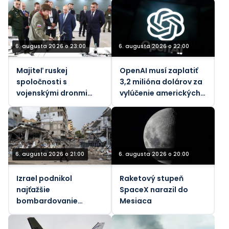
6. augusta 2026 o 23:00
6. augusta 2026 o 22:00
Majiteľ ruskej
OpenAI musí zaplatiť
spoločnosti s
3,2 milióna dolárov za
vojenskými dronmi
vylúčenie amerických
zranený pri výbuchu
pracovníkov
bomby v aute
6. augusta 2026 o 21:00
6. augusta 2026 o 20:00
Izrael podnikol
Raketový stupeň
najťažšie
SpaceX narazil do
bombardovanie
Mesiaca
Libanonu od júnového
prímeria (VIDEÁ)