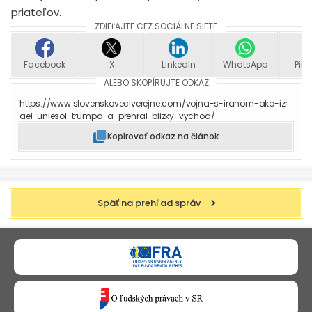
priateľov.
ZDIEĽAJTE CEZ SOCIÁLNE SIETE
Facebook
X
LinkedIn
WhatsApp
Pint
ALEBO SKOPÍRUJTE ODKAZ
https://www.slovenskoveciverejne.com/vojna-s-iranom-ako-izr
ael-uniesol-trumpa-a-prehral-blizky-vychod/
Kopírovať odkaz na článok
Späť na prehľad správ