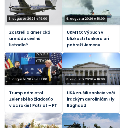
6. augusta 2026 o 19:00
6. augusta 2026 o 18:00
Zostrelila americká
UKMTO: Výbuch v
armáda civilné
blízkosti tankera pri
lietadlo?
pobreží Jemenu
6. augusta 2026 o 17:00
6. augusta 2026 o 16:00
Trump odmietol
USA zrušili sankcie voči
Zelenského žiadosť o
irackým aerolíniám Fly
viac rakiet Patriot – FT
Baghdad