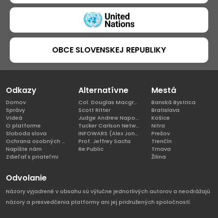
OBCE SLOVENSKEJ REPUBLIKY
Odkazy
Alternatívne
Mestá
Domov
Col. Douglas Macgregor, Ph.D
Banská Bystrica
Správy
Scott Ritter
Bratislava
Videá
Judge Andrew Napolitano
Košice
O platforme
Tucker Carlson Network
Nitra
Sloboda slova
INFOWARS (Alex Jones)
Prešov
Ochrana osobných údajov
Prof. Jeffrey Sachs
Trenčín
Napíšte nám
Re:Public
Trnava
Zdieľať s priateľmi
Žilina
Odvolanie
Názory vyjadrené v obsahu sú výlučne jednotlivých autorov a neodrážajú
názory a presvedčenia platformy ani jej pridružených spoločností.