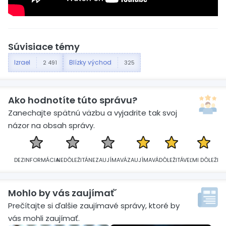
Súvisiace témy
Izrael
Blízky východ
2 491
325
Ako hodnotíte túto správu?
Zanechajte spätnú väzbu a vyjadrite tak svoj
názor na obsah správy.
DEZINFORMÁCIA
NEDÔLEŽITÁ
NEZAUJÍMAVÁ
ZAUJÍMAVÁ
DÔLEŽITÁ
VEĽMI DÔLEŽITÁ
Mohlo by vás zaujímať´
Prečítajte si ďalšie zaujímavé správy, ktoré by
vás mohli zaujímať.