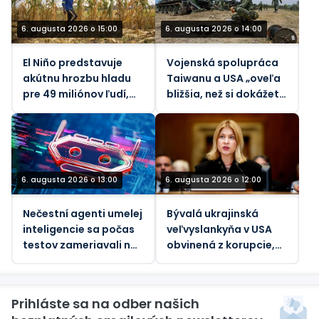
6. augusta 2026 o 15:00
6. augusta 2026 o 14:00
El Niño predstavuje
Vojenská spolupráca
akútnu hrozbu hladu
Taiwanu a USA „oveľa
pre 49 miliónov ľudí,
bližšia, než si dokážete
tvrdí OSN
predstaviť“ – Taipei
6. augusta 2026 o 13:00
6. augusta 2026 o 12:00
Nečestní agenti umelej
Bývalá ukrajinská
inteligencie sa počas
veľvyslankyňa v USA
testov zameriavali na
obvinená z korupcie,
skutočných ľudí
tvrdia médiá
Prihláste sa na odber našich