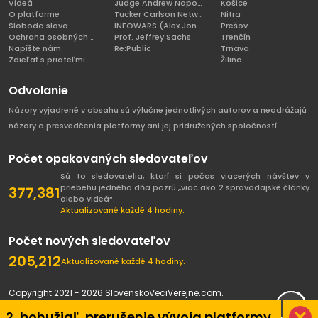
Videá
Judge Andrew Napolitano
Košice
O platforme
Tucker Carlson Network
Nitra
Sloboda slova
INFOWARS (Alex Jones)
Prešov
Ochrana osobných údajov
Prof. Jeffrey Sachs
Trenčín
Napíšte nám
Re:Public
Trnava
Zdieľať s priateľmi
Žilina
Odvolanie
Názory vyjadrené v obsahu sú výlučne jednotlivých autorov a neodrážajú
názory a presvedčenia platformy ani jej pridružených spoločností.
Počet opakovaných sledovateľov
Sú to sledovatelia, ktorí si počas viacerých návštev v
priebehu jedného dňa pozrú „viac ako 2 spravodajské články
377,381
alebo videá“.
Aktualizované každé 4 hodiny.
Počet nových sledovateľov
205,212
Aktualizované každé 4 hodiny.
Copyright 2021 - 2026 SlovenskoVeciVerejne.com.
Všetky práva vyhradené.
iaľ, prerušenie vývoja platformy spôsobené pa