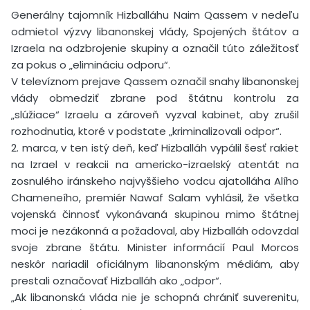
Generálny tajomník Hizballáhu Naim Qassem v nedeľu
odmietol výzvy libanonskej vlády, Spojených štátov a
Izraela na odzbrojenie skupiny a označil túto záležitosť
za pokus o „elimináciu odporu“.
V televíznom prejave Qassem označil snahy libanonskej
vlády obmedziť zbrane pod štátnu kontrolu za
„slúžiace“ Izraelu a zároveň vyzval kabinet, aby zrušil
rozhodnutia, ktoré v podstate „kriminalizovali odpor“.
2. marca, v ten istý deň, keď Hizballáh vypálil šesť rakiet
na Izrael v reakcii na americko-izraelský atentát na
zosnulého iránskeho najvyššieho vodcu ajatolláha Alího
Chameneího, premiér Nawaf Salam vyhlásil, že všetka
vojenská činnosť vykonávaná skupinou mimo štátnej
moci je nezákonná a požadoval, aby Hizballáh odovzdal
svoje zbrane štátu. Minister informácií Paul Morcos
neskôr nariadil oficiálnym libanonským médiám, aby
prestali označovať Hizballáh ako „odpor“.
„Ak libanonská vláda nie je schopná chrániť suverenitu,