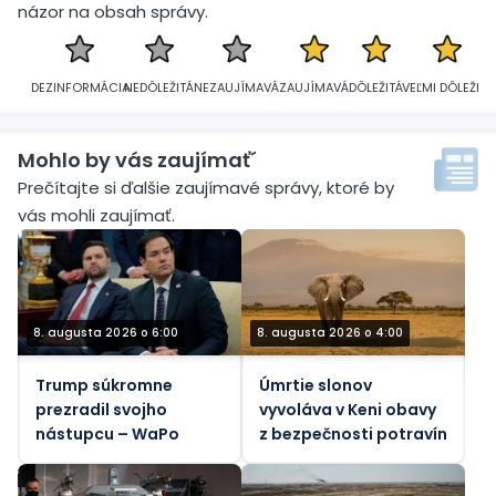
názor na obsah správy.
DEZINFORMÁCIA
NEDÔLEŽITÁ
NEZAUJÍMAVÁ
ZAUJÍMAVÁ
DÔLEŽITÁ
VEĽMI DÔLEŽITÁ
Mohlo by vás zaujímať´
Prečítajte si ďalšie zaujímavé správy, ktoré by
vás mohli zaujímať.
8. augusta 2026 o 6:00
8. augusta 2026 o 4:00
Trump súkromne
Úmrtie slonov
prezradil svojho
vyvoláva v Keni obavy
nástupcu – WaPo
z bezpečnosti potravín