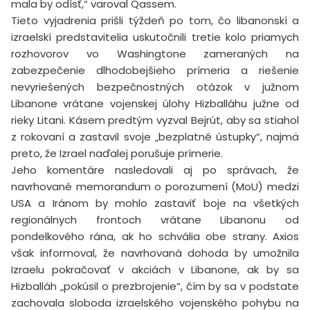
mala by odísť,“ varoval Qassem.
Tieto vyjadrenia prišli týždeň po tom, čo libanonskí a
izraelskí predstavitelia uskutočnili tretie kolo priamych
rozhovorov vo Washingtone zameraných na
zabezpečenie dlhodobejšieho prímeria a riešenie
nevyriešených bezpečnostných otázok v južnom
Libanone vrátane vojenskej úlohy Hizballáhu južne od
rieky Litani. Kásem predtým vyzval Bejrút, aby sa stiahol
z rokovaní a zastavil svoje „bezplatné ústupky“, najmä
preto, že Izrael naďalej porušuje prímerie.
Jeho komentáre nasledovali aj po správach, že
navrhované memorandum o porozumení (MoU) medzi
USA a Iránom by mohlo zastaviť boje na všetkých
regionálnych frontoch vrátane Libanonu od
pondelkového rána, ak ho schvália obe strany. Axios
však informoval, že navrhovaná dohoda by umožnila
Izraelu pokračovať v akciách v Libanone, ak by sa
Hizballáh „pokúsil o prezbrojenie“, čím by sa v podstate
zachovala sloboda izraelského vojenského pohybu na