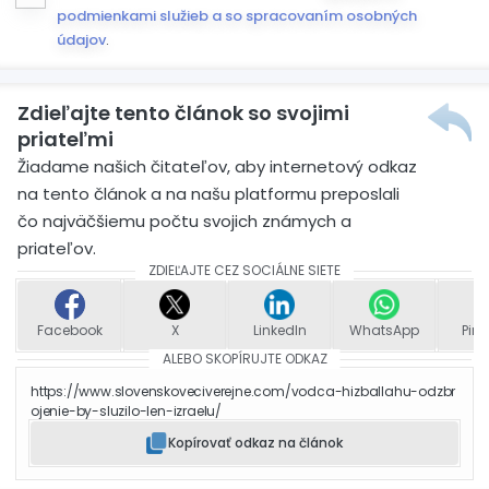
podmienkami služieb a so spracovaním osobných
údajov
.
Zdieľajte tento článok so svojimi
priateľmi
Žiadame našich čitateľov, aby internetový odkaz
na tento článok a na našu platformu preposlali
čo najväčšiemu počtu svojich známych a
priateľov.
ZDIEĽAJTE CEZ SOCIÁLNE SIETE
Facebook
X
LinkedIn
WhatsApp
Pint
ALEBO SKOPÍRUJTE ODKAZ
https://www.slovenskoveciverejne.com/vodca-hizballahu-odzbr
ojenie-by-sluzilo-len-izraelu/
Kopírovať odkaz na článok