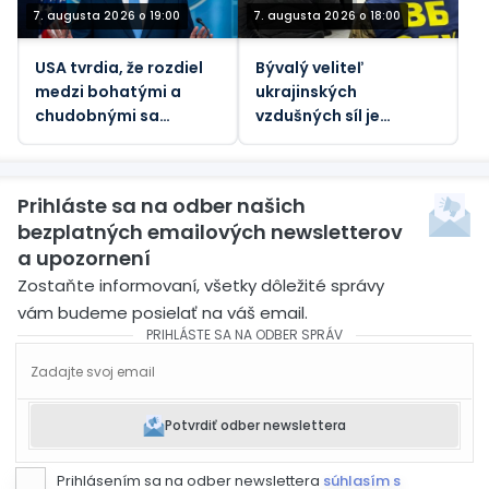
7. augusta 2026 o 19:00
7. augusta 2026 o 18:00
USA tvrdia, že rozdiel
Bývalý veliteľ
medzi bohatými a
ukrajinských
chudobnými sa
vzdušných síl je
zmenšuje napriek
predmetom nového
prudko rastúcim
vyšetrovania korupcie
životným nákladom.
Prihláste sa na odber našich
bezplatných emailových newsletterov
a upozornení
Zostaňte informovaní, všetky dôležité správy
vám budeme posielať na váš email.
PRIHLÁSTE SA NA ODBER SPRÁV
Potvrdiť odber newslettera
Prihlásením sa na odber newslettera
súhlasím s