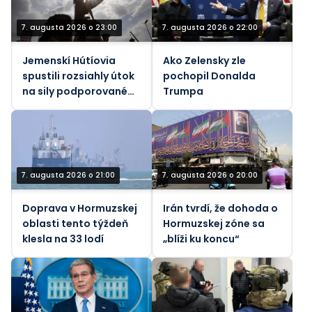
7. augusta 2026 o 23:00
7. augusta 2026 o 22:00
Jemenskí Hútíovia
Ako Zelensky zle
spustili rozsiahly útok
pochopil Donalda
na sily podporované
Trumpa
Saudskou Arábiou
(VIDEÁ)
7. augusta 2026 o 21:00
7. augusta 2026 o 20:00
Doprava v Hormuzskej
Irán tvrdí, že dohoda o
oblasti tento týždeň
Hormuzskej zóne sa
klesla na 33 lodí
„blíži ku koncu“