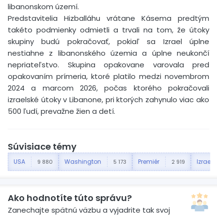
libanonskom území.
Predstavitelia Hizballáhu vrátane Kásema predtým
takéto podmienky odmietli a trvali na tom, že útoky
skupiny budú pokračovať, pokiaľ sa Izrael úplne
nestiahne z libanonského územia a úplne neukončí
nepriateľstvo. Skupina opakovane varovala pred
opakovaním prímeria, ktoré platilo medzi novembrom
2024 a marcom 2026, počas ktorého pokračovali
izraelské útoky v Libanone, pri ktorých zahynulo viac ako
500 ľudí, prevažne žien a detí.
Súvisiace témy
USA
Washington
Premiér
Izrael
9 880
5 173
2 919
Ako hodnotíte túto správu?
Zanechajte spätnú väzbu a vyjadrite tak svoj