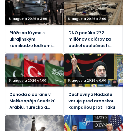
8. augusta 2026 o 3:00
8. augusta 2026 o 2:00
Pláže na Kryme s
DNO ponúka 272
ukrajinskými
miliónov dolárov za
kamikadze loďkami
podiel spoločnosti
pre telesne
Genel Energy v
postihnutých –
spoločnosti Tawke v
oficiálne
KRI
8. augusta 2026 o 1:00
8. augusta 2026 o 0:00
Dohoda o obrane v
Duchovný z Nadžafu
Mekke spája Saudskú
varuje pred arabskou
Arábiu, Turecko a
kampaňou proti Iraku
Pakistan