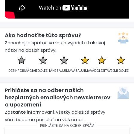
Ako hodnotíte túto správu?
Zanechajte spätnú väzbu a vyjadrite tak svoj
názor na obsah správy.
DEZINFORMÁCIA
NEDÔLEŽITÁ
NEZAUJÍMAVÁ
ZAUJÍMAVÁ
DÔLEŽITÁ
VEĽMI DÔLEŽITÁ
Prihláste sa na odber našich
bezplatných emailových newsletterov
a upozornení
Zostaňte informovaní, všetky dôležité správy
vám budeme posielať na váš email.
PRIHLÁSTE SA NA ODBER SPRÁV