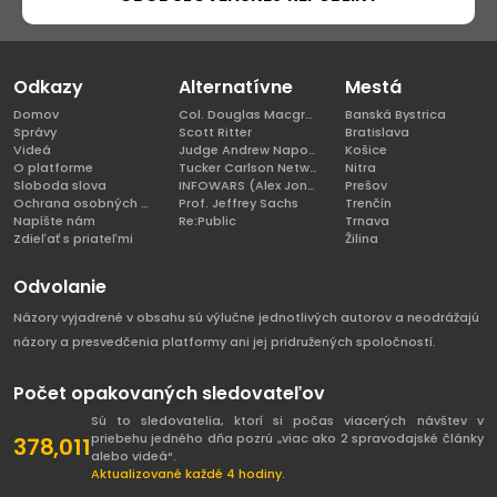
Odkazy
Alternatívne
Mestá
Domov
Col. Douglas Macgregor, Ph.D
Banská Bystrica
Správy
Scott Ritter
Bratislava
Videá
Judge Andrew Napolitano
Košice
O platforme
Tucker Carlson Network
Nitra
Sloboda slova
INFOWARS (Alex Jones)
Prešov
Ochrana osobných údajov
Prof. Jeffrey Sachs
Trenčín
Napíšte nám
Re:Public
Trnava
Zdieľať s priateľmi
Žilina
Odvolanie
Názory vyjadrené v obsahu sú výlučne jednotlivých autorov a neodrážajú
názory a presvedčenia platformy ani jej pridružených spoločností.
Počet opakovaných sledovateľov
Sú to sledovatelia, ktorí si počas viacerých návštev v
priebehu jedného dňa pozrú „viac ako 2 spravodajské články
378,011
alebo videá“.
Aktualizované každé 4 hodiny.