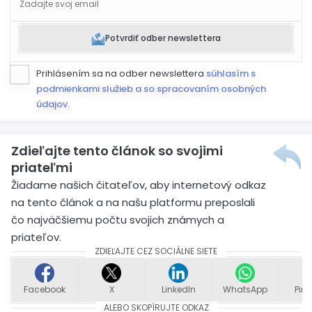
Potvrdiť odber newslettera
Prihlásením sa na odber newslettera
súhlasím s
podmienkami služieb a so spracovaním osobných
údajov
.
Zdieľajte tento článok so svojimi
priateľmi
Žiadame našich čitateľov, aby internetový odkaz
na tento článok a na našu platformu preposlali
čo najväčšiemu počtu svojich známych a
priateľov.
ZDIEĽAJTE CEZ SOCIÁLNE SIETE
Facebook
X
LinkedIn
WhatsApp
Pint
ALEBO SKOPÍRUJTE ODKAZ