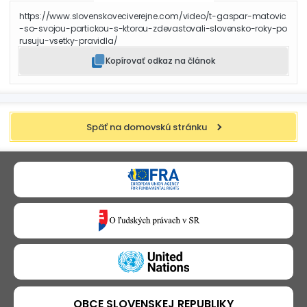
https://www.slovenskoveciverejne.com/video/t-gaspar-matovic
-so-svojou-partickou-s-ktorou-zdevastovali-slovensko-roky-po
rusuju-vsetky-pravidla/
Kopírovať odkaz na článok
Späť na domovskú stránku
OBCE SLOVENSKEJ REPUBLIKY