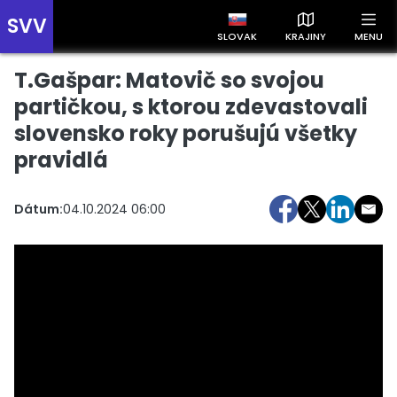
SVV
SLOVAK
KRAJINY
MENU
T.Gašpar: Matovič so svojou
Prehľad správ podľa krajín
Zobrazte si správy rozdelené podľa krajín a získajte rýchly
partičkou, s ktorou zdevastovali
prehľad o dianí vo svete.
slovensko roky porušujú všetky
pravidlá
Dátum:
04.10.2024 06:00
Slovensko
Česko
Maďarsko