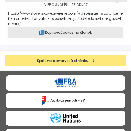
ALEBO SKOPÍRUJTE ODKAZ
https://www.slovenskoveciverejne.com/video/israel-would-be-le
ft-alone-if-netanyahu-reveals-he-rejected-bidens-iran-gaza-t
hreats/
Kopírovať odkaz na článok
Späť na domovskú stránku