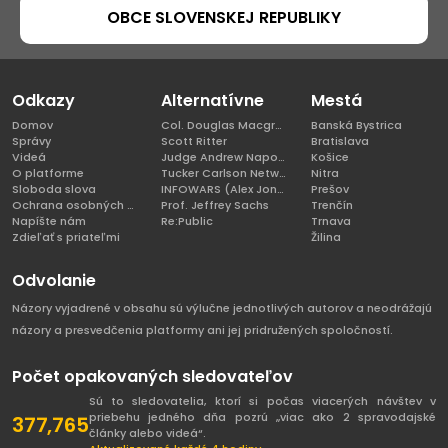
OBCE SLOVENSKEJ REPUBLIKY
Odkazy
Alternatívne
Mestá
Domov
Col. Douglas Macgregor, Ph.D
Banská Bystrica
Správy
Scott Ritter
Bratislava
Videá
Judge Andrew Napolitano
Košice
O platforme
Tucker Carlson Network
Nitra
Sloboda slova
INFOWARS (Alex Jones)
Prešov
Ochrana osobných údajov
Prof. Jeffrey Sachs
Trenčín
Napíšte nám
Re:Public
Trnava
Zdieľať s priateľmi
Žilina
Odvolanie
Názory vyjadrené v obsahu sú výlučne jednotlivých autorov a neodrážajú
názory a presvedčenia platformy ani jej pridružených spoločností.
Počet opakovaných sledovateľov
Sú to sledovatelia, ktorí si počas viacerých návštev v
priebehu jedného dňa pozrú „viac ako 2 spravodajské
377,765
články alebo videá“.