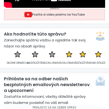
alebo
Pozrite si video priamo na YouTube
Ako hodnotíte túto správu?
Zanechajte spätnú väzbu a vyjadrite tak svoj
názor na obsah správy.
DEZINFORMÁCIA
NEDÔLEŽITÁ
NEZAUJÍMAVÁ
ZAUJÍMAVÁ
DÔLEŽITÁ
VEĽMI DÔLEŽITÁ
Prihláste sa na odber našich
bezplatných emailových newsletterov
a upozornení
Zostaňte informovaní, všetky dôležité správy
vám budeme posielať na váš email.
PRIHLÁSTE SA NA ODBER SPRÁV