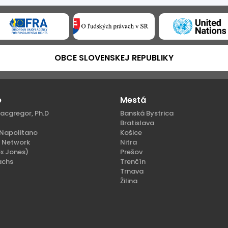
OBCE SLOVENSKEJ REPUBLIKY
e
Mestá
acgregor, Ph.D
Banská Bystrica
Bratislava
Napolitano
Košice
n Network
Nitra
x Jones)
Prešov
achs
Trenčín
Trnava
Žilina