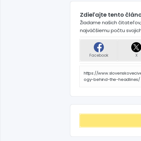
Zdieľajte tento článo
Žiadame našich čitateľov,
najväčšiemu počtu svojic
Facebook
X
https://www.slovenskoveciv
ogy-behind-the-headlines/