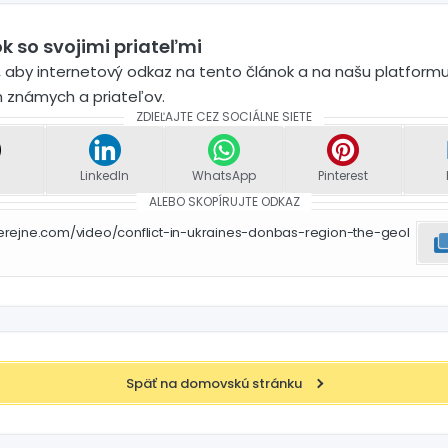
k so svojimi priateľmi
 aby internetový odkaz na tento článok a na našu platformu
h známych a priateľov.
ZDIEĽAJTE CEZ SOCIÁLNE SIETE
LinkedIn
WhatsApp
Pinterest
ALEBO SKOPÍRUJTE ODKAZ
erejne.com/video/conflict-in-ukraines-donbas-region-the-geol
Späť na domovskú stránku