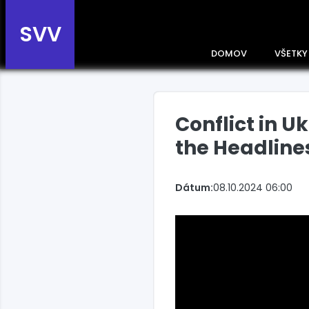
SVV
DOMOV
VŠETKY
Conflict in 
Prehľad správ podľa
krajín
the Headline
Zobrazte si správy rozdelené
podľa krajín a získajte rýchly
prehľad o dianí vo svete.
Dátum:
08.10.2024 06:00
Slovensko