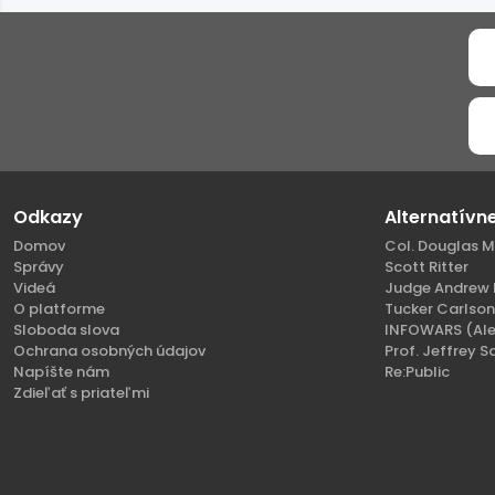
Odkazy
Alternatívn
Domov
Col. Douglas M
Správy
Scott Ritter
Videá
Judge Andrew 
O platforme
Tucker Carlso
Sloboda slova
INFOWARS (Ale
Ochrana osobných údajov
Prof. Jeffrey S
Napíšte nám
Re:Public
Zdieľať s priateľmi