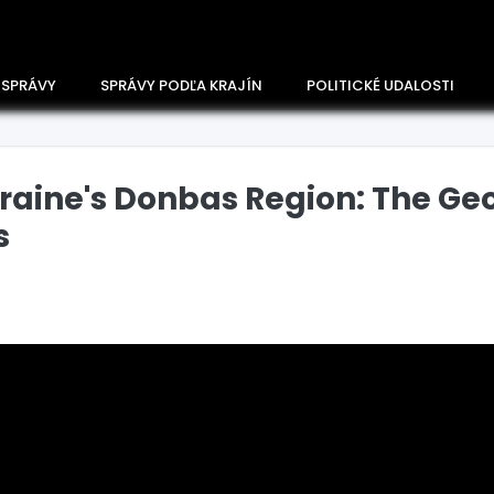
 SPRÁVY
SPRÁVY PODĽA KRAJÍN
POLITICKÉ UDALOSTI
Ukraine's Donbas Region: The G
s
Česko