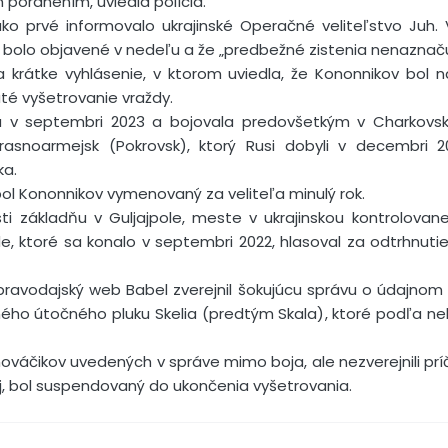
 poranením, uviedla polícia.
ko prvé informovalo ukrajinské Operačné veliteľstvo Juh.
ka bolo objavené v nedeľu a že „predbežné zistenia nenaznaču
la krátke vyhlásenie, v ktorom uviedla, že Kononnikov bol 
té vyšetrovanie vraždy.
 v septembri 2023 a bojovala predovšetkým v Charkovsk
rasnoarmejsk (Pokrovsk), ktorý Rusi dobyli v decembri 2
ka.
bol Kononnikov vymenovaný za veliteľa minulý rok.
 základňu v Guljajpole, meste v ukrajinskou kontrolovanej
de, ktoré sa konalo v septembri 2022, hlasoval za odtrhnutie 
spravodajský web Babel zverejnil šokujúcu správu o údajnom
ho útočného pluku Skelia (predtým Skala), ktoré podľa neh
nováčikov uvedených v správe mimo boja, ale nezverejnili príči
yj, bol suspendovaný do ukončenia vyšetrovania.