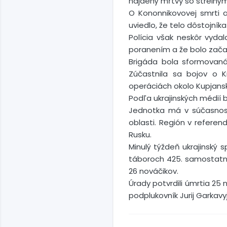
nájdený mŕtvy so strelným
O Kononnikovovej smrti a
uviedlo, že telo dôstojní
Polícia však neskôr vyda
poranením a že bolo zača
Brigáda bola sformovaná
Zúčastnila sa bojov o K
operáciách okolo Kupjans
Podľa ukrajinských médií 
Jednotka má v súčasnosti
oblasti. Región v referen
Rusku.
Minulý týždeň ukrajinský 
táboroch 425. samostatné
26 nováčikov.
Úrady potvrdili úmrtia 25 
podplukovník Jurij Garkav