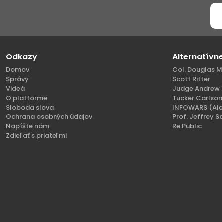
Odkazy
Alternatívn
Domov
Col. Douglas M
Správy
Scott Ritter
Videá
Judge Andrew 
O platforme
Tucker Carlso
Sloboda slova
INFOWARS (Ale
Ochrana osobných údajov
Prof. Jeffrey S
Napíšte nám
Re:Public
Zdieľať s priateľmi