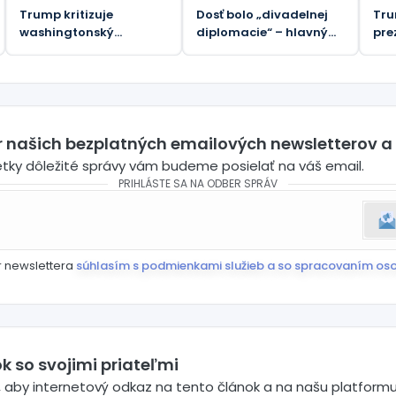
Trump kritizuje
Dosť bolo „divadelnej
Tru
washingtonský
diplomacie“ – hlavný
pre
„ComPost“ ako
iránsky vyjednávač s
nás
„zradný“
Trumpom
er našich bezplatných emailových newsletterov a
etky dôležité správy vám budeme posielať na váš email.
PRIHLÁSTE SA NA ODBER SPRÁV
r newslettera
súhlasím s podmienkami služieb a so spracovaním os
k so svojimi priateľmi
 aby internetový odkaz na tento článok a na našu platformu