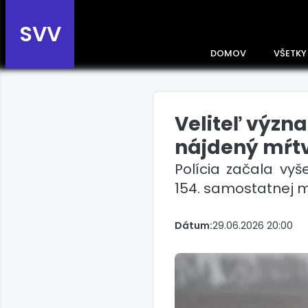
SVV
DOMOV
VŠETKY
Veliteľ význa
Prehľad správ podľa
krajín
nájdený mŕt
Zobrazte si správy rozdelené
Polícia začala vyš
podľa krajín a získajte rýchly
prehľad o dianí vo svete.
154. samostatnej 
Slovensko
Dátum:
29.06.2026 20:00