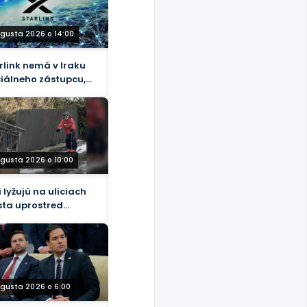
ugusta 2026 o 14:00
rlink nemá v Iraku
ciálneho zástupcu,
uje CMC
ugusta 2026 o 10:00
i lyžujú na uliciach
ta uprostred
arktickej explózie
DEO)
ugusta 2026 o 6:00