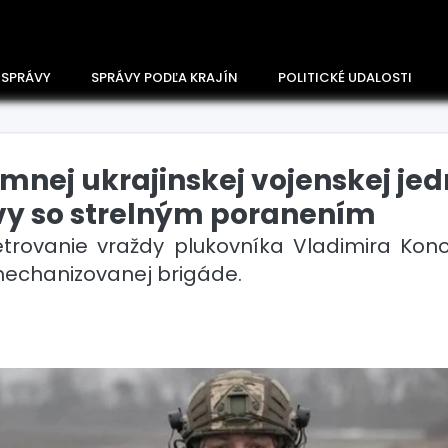
 SPRÁVY
SPRÁVY PODĽA KRAJÍN
POLITICKÉ UDALOSTI
mnej ukrajinskej vojenskej jed
vy so strelným poranením
etrovanie vraždy plukovníka Vladimira Konon
mechanizovanej brigáde.
Česko