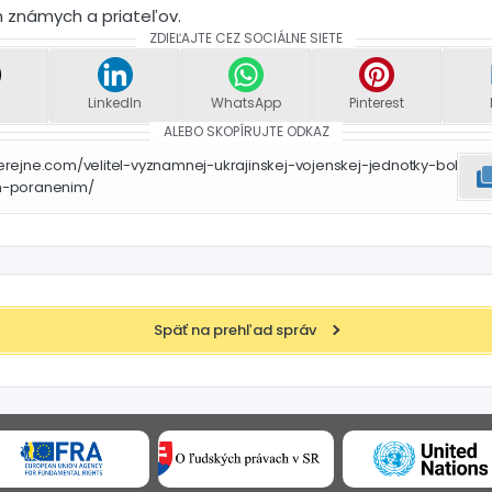
h známych a priateľov.
ZDIEĽAJTE CEZ SOCIÁLNE SIETE
LinkedIn
WhatsApp
Pinterest
ALEBO SKOPÍRUJTE ODKAZ
rejne.com/velitel-vyznamnej-ukrajinskej-vojenskej-jednotky-bol
m-poranenim/
Späť na prehľad správ