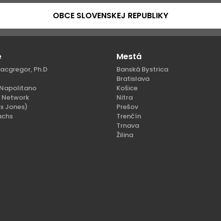
OBCE SLOVENSKEJ REPUBLIKY
e
Mestá
acgregor, Ph.D
Banská Bystrica
Bratislava
Napolitano
Košice
n Network
Nitra
x Jones)
Prešov
achs
Trenčín
Trnava
Žilina