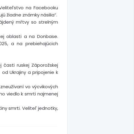
 Veliteľstvo na Facebooku
jú žiadne známky násilia“.
nájdený mŕtvy so strelným
ej oblasti a na Donbase.
025, a na prebiehajúcich
 časti ruskej Záporožskej
od Ukrajiny a pripojenie k
 zneužívaní vo výcvikových
o viedlo k smrti najmenej
ny smrti. Veliteľ jednotky,