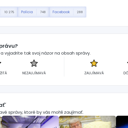
Polícia
Facebook
10 275
748
288
správu?
 vyjadrite tak svoj názor na obsah správy.
ŽITÁ
NEZAUJÍMAVÁ
ZAUJÍMAVÁ
DÔ
ať´
mavé správy, ktoré by vás mohli zaujímať.