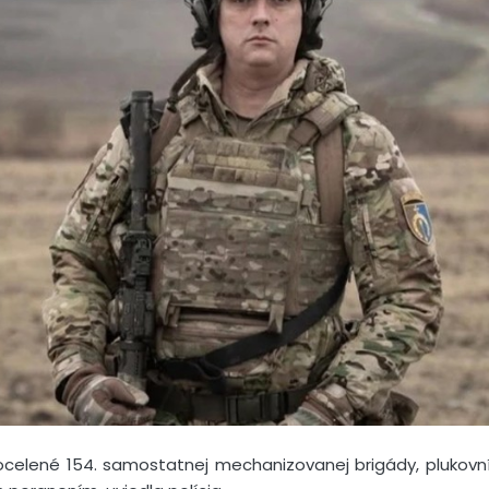
 zocelené 154. samostatnej mechanizovanej brigády, plukovní