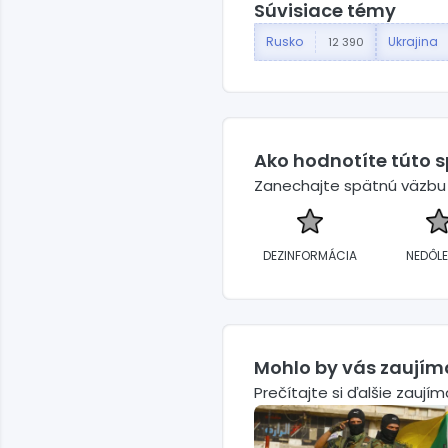
Súvisiace témy
Rusko
Ukrajina
12 390
Ako hodnotíte túto 
Zanechajte spätnú väzbu a
DEZINFORMÁCIA
NEDÔLE
Mohlo by vás zaujím
Prečítajte si ďalšie zaují