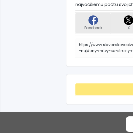
najväčšiemu počtu svojic
Facebook
X
https://www.slovenskovecive
-najdeny-mrtvy-so-strelny