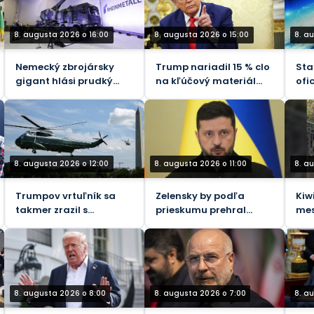
8. augusta 2026 o 16:00
8. augusta 2026 o 15:00
8. a
Nemecký zbrojársky
Trump nariadil 15 % clo
Sta
gigant hlási prudký
na kľúčový materiál
ofi
rast predajov
pre čipy, aby vyzval
var
Čínu
8. augusta 2026 o 12:00
8. augusta 2026 o 11:00
8. a
Trumpov vrtuľník sa
Zelensky by podľa
Kiw
takmer zrazil s
prieskumu prehral
mes
dopravným lietadlom,
prezidentské voľby
ant
informuje FAA.
(VI
8. augusta 2026 o 8:00
8. augusta 2026 o 7:00
8. a