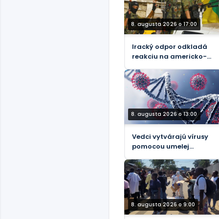
8. augusta 2026 o 17:00
Iracký odpor odkladá
reakciu na americko-
audoarabské útoky
8. augusta 2026 o 13:00
Vedci vytvárajú vírusy
pomocou umelej
inteligencie
8. augusta 2026 o 9:00