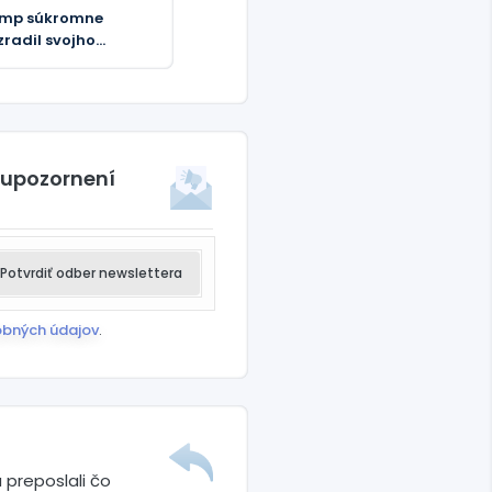
mp súkromne
zradil svojho
tupcu – WaPo
 upozornení
Potvrdiť odber newslettera
obných údajov
.
 preposlali čo