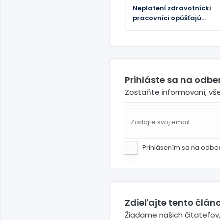
Neplatení zdravotnícki
pracovníci opúšťajú
zariadenia liečené
ebolou v Konžskej
demokratickej
republike
Prihláste sa na odb
Zostaňte informovaní, vš
Prihlásením sa na odbe
Zdieľajte tento článo
Žiadame našich čitateľov,