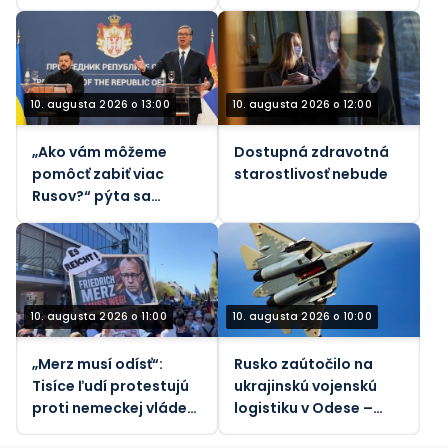
Dotcom
britský minister
obrany
10. augusta 2026 o 13:00
10. augusta 2026 o 12:00
„Ako vám môžeme
Dostupná zdravotná
pomôcť zabiť viac
starostlivosť nebude
Rusov?“ pýta sa
nemecký reportér
Zelenského (VIDEO)
10. augusta 2026 o 11:00
10. augusta 2026 o 10:00
„Merz musí odísť“:
Rusko zaútočilo na
Tisíce ľudí protestujú
ukrajinskú vojenskú
proti nemeckej vláde
logistiku v Odese –
(VIDEO)
ministerstvo obrany