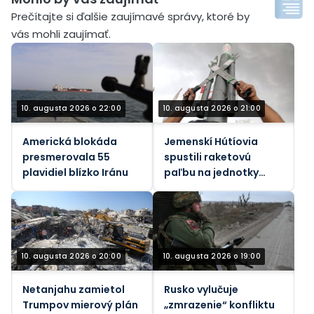
Prečítajte si ďalšie zaujímavé správy, ktoré by
vás mohli zaujímať.
10. augusta 2026 o 22:00
10. augusta 2026 o 21:00
Americká blokáda
Jemenskí Hútíovia
presmerovala 55
spustili raketovú
plavidiel blízko Iránu
paľbu na jednotky
podporované
Saudskou Arábiou
(VIDEÁ)
10. augusta 2026 o 20:00
10. augusta 2026 o 19:00
Netanjahu zamietol
Rusko vylučuje
Trumpov mierový plán
„zmrazenie“ konfliktu