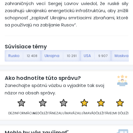
zahraničných vecí Sergej Lavrov uviedol, že ruské sily
zasahujú ukrajinskú energetickú infraštruktúru, aby znížili
schopnosť „zaplaviť Ukrajinu smrtiacimi zbraňami, ktoré
sa používajú na zabíjanie Rusov“.
Súvisiace témy
Rusko
Ukrajina
USA
Moskva
12 408
10 291
9 907
Ako hodnotíte túto správu?
Zanechajte spätnú väzbu a vyjadrite tak svoj
názor na obsah správy.
DEZINFORMÁCIA
NEDÔLEŽITÁ
NEZAUJÍMAVÁ
ZAUJÍMAVÁ
DÔLEŽITÁ
VEĽMI DÔLEŽITÁ
Mohlo by vás zaujímať´