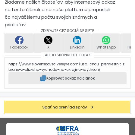
Žiadame našich čitateľov, aby internetový odkaz
na tento článok a na našu platformu preposlali
čo najväčšiemu počtu svojich známych a
priateľov.
ZDIEĽAJTE CEZ SOCIÁLNE SIETE
Facebook
X
LinkedIn
WhatsApp
Pint
ALEBO SKOPÍRUJTE ODKAZ
https://www.slovenskoveciverejne.com/usa-chcu-premiestnit-z
brane-z-blizkeho-vychodu-na-ukrajinu-raytheon/
Kopírovať odkaz na článok
Späť na prehľad správ