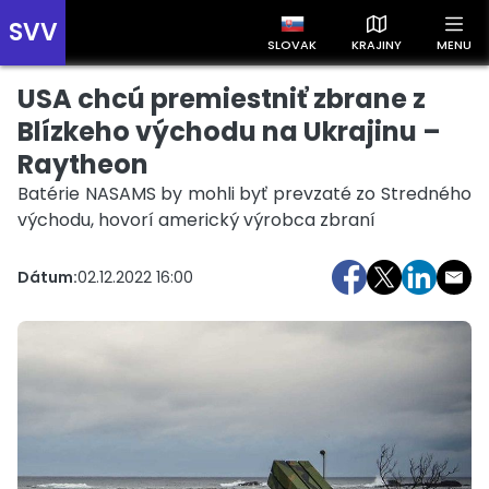
SVV
SLOVAK
KRAJINY
MENU
USA chcú premiestniť zbrane z
Prehľad správ podľa krajín
Zobrazte si správy rozdelené podľa krajín a získajte rýchly
Blízkeho východu na Ukrajinu –
prehľad o dianí vo svete.
Raytheon
Batérie NASAMS by mohli byť prevzaté zo Stredného
východu, hovorí americký výrobca zbraní
Dátum:
02.12.2022 16:00
Slovensko
Česko
Maďarsko