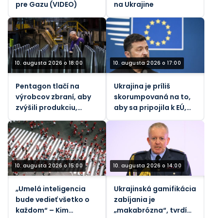
pre Gazu (VIDEO)
na Ukrajine
10. augusta 2026 o 18:00
10. augusta 2026 o 17:00
Pentagon tlačí na
Ukrajina je príliš
výrobcov zbraní, aby
skorumpovaná na to,
zvýšili produkciu,
aby sa pripojila k EÚ,
keďže vojna v Iráne
tvrdí diplomat pre FT
vyčerpáva zásoby –
WaPo
10. augusta 2026 o 15:00
10. augusta 2026 o 14:00
„Umelá inteligencia
Ukrajinská gamifikácia
bude vedieť všetko o
zabíjania je
každom“ – Kim
„makabrózna“, tvrdí