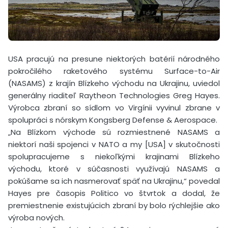
USA pracujú na presune niektorých batérií národného
pokročilého raketového systému Surface-to-Air
(NASAMS) z krajín Blízkeho východu na Ukrajinu, uviedol
generálny riaditeľ Raytheon Technologies Greg Hayes.
Výrobca zbraní so sídlom vo Virgínii vyvinul zbrane v
spolupráci s nórskym Kongsberg Defense & Aerospace.
„Na Blízkom východe sú rozmiestnené NASAMS a
niektorí naši spojenci v NATO a my [USA] v skutočnosti
spolupracujeme s niekoľkými krajinami Blízkeho
východu, ktoré v súčasnosti využívajú NASAMS a
pokúšame sa ich nasmerovať späť na Ukrajinu,“ povedal
Hayes pre časopis Politico vo štvrtok a dodal, že
premiestnenie existujúcich zbraní by bolo rýchlejšie ako
výroba nových.