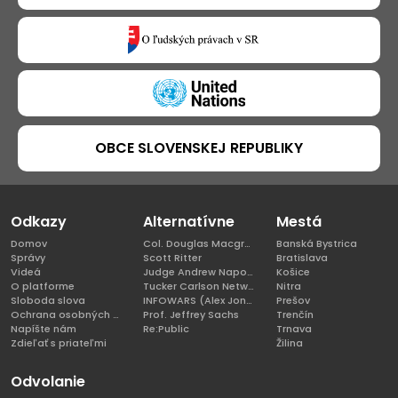
OBCE SLOVENSKEJ REPUBLIKY
Odkazy
Alternatívne
Mestá
Domov
Col. Douglas Macgregor, Ph.D
Banská Bystrica
Správy
Scott Ritter
Bratislava
Videá
Judge Andrew Napolitano
Košice
O platforme
Tucker Carlson Network
Nitra
Sloboda slova
INFOWARS (Alex Jones)
Prešov
Ochrana osobných údajov
Prof. Jeffrey Sachs
Trenčín
Napíšte nám
Re:Public
Trnava
Zdieľať s priateľmi
Žilina
Odvolanie