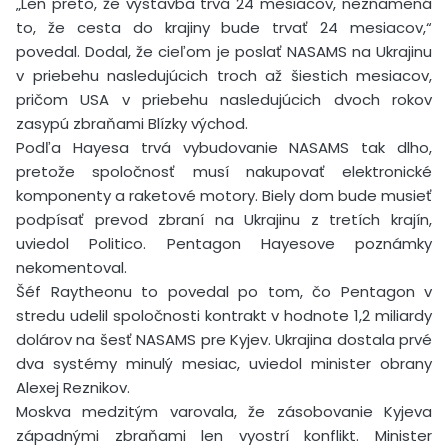
„Len preto, že výstavba trvá 24 mesiacov, neznamená
to, že cesta do krajiny bude trvať 24 mesiacov,“
povedal. Dodal, že cieľom je poslať NASAMS na Ukrajinu
v priebehu nasledujúcich troch až šiestich mesiacov,
pričom USA v priebehu nasledujúcich dvoch rokov
zasypú zbraňami Blízky východ.
Podľa Hayesa trvá vybudovanie NASAMS tak dlho,
pretože spoločnosť musí nakupovať elektronické
komponenty a raketové motory. Biely dom bude musieť
podpísať prevod zbraní na Ukrajinu z tretích krajín,
uviedol Politico. Pentagon Hayesove poznámky
nekomentoval.
Šéf Raytheonu to povedal po tom, čo Pentagon v
stredu udelil spoločnosti kontrakt v hodnote 1,2 miliardy
dolárov na šesť NASAMS pre Kyjev. Ukrajina dostala prvé
dva systémy minulý mesiac, uviedol minister obrany
Alexej Reznikov.
Moskva medzitým varovala, že zásobovanie Kyjeva
západnými zbraňami len vyostrí konflikt. Minister