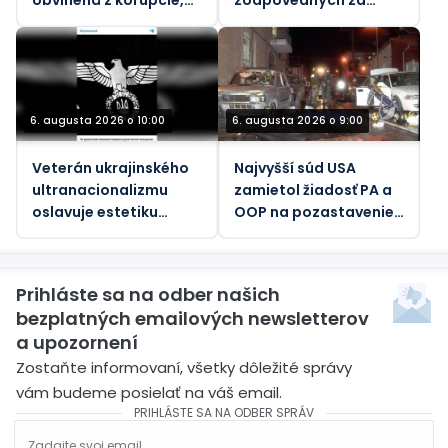
obvinená z korupcie,
zodpovedných za
tvrdia médiá
konflikt na Ukrajine
6. augusta 2026 o 10:00
6. augusta 2026 o 9:00
Veterán ukrajinského
Najvyšší súd USA
ultranacionalizmu
zamietol žiadosť PA a
oslavuje estetiku
OOP na pozastavenie
nacistickej éry
655,5 miliónov dolárov
za odškodnenie
amerických rodín
Prihláste sa na odber našich
počas teroristických
bezplatných emailových newsletterov
útokov
a upozornení
Zostaňte informovaní, všetky dôležité správy
vám budeme posielať na váš email.
PRIHLÁSTE SA NA ODBER SPRÁV