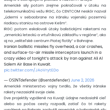
Americké sily potom zrejme pokračovali v útoku na
telekomunikačnú vežu IRGC, čo CENTCOM neskôr nazval
„údermi v sebaobrane na iránsku vojenskú pozemnú
riadiacu stanicu na ostrove Kešm“.
IRGC potom eskalovali útoky balistickými raketami na
„americkú leteckú a vrtuľníkovú základňu v regióne“, ako
aj na „veliteľské centrum Piatej flotily“ v Bahrajne.
Iranian ballistic missiles fly overhead, a car crashes,
and surface-to-air missile interceptors launch in a
crazy video of tonight’s attack by Iran against Ali Al
Salem Air Base in Kuwait.
pic.twitter.com/JAoVrytEDo
— OSINTdefender (@sentdefender)
June 2, 2026
Americké ministerstvo vojny tvrdilo, že všetky iránske
rakety nezasiahli svoje ciele.
Dve projektily vypálené na Kuvajt údajne nedosiahli cieľ
alebo sa počas cesty rozpadli, zatiaľ čo tri rakety
vypálené na Bahrajn zachytili americké a bahrajnské sily