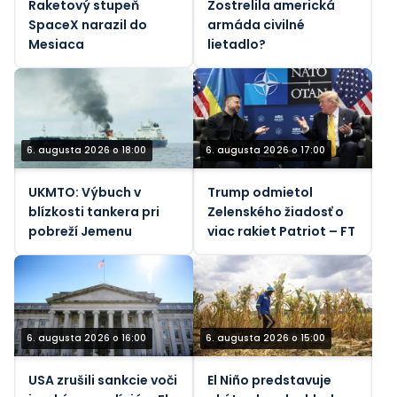
Raketový stupeň
Zostrelila americká
SpaceX narazil do
armáda civilné
Mesiaca
lietadlo?
6. augusta 2026 o 18:00
6. augusta 2026 o 17:00
UKMTO: Výbuch v
Trump odmietol
blízkosti tankera pri
Zelenského žiadosť o
pobreží Jemenu
viac rakiet Patriot – FT
6. augusta 2026 o 16:00
6. augusta 2026 o 15:00
USA zrušili sankcie voči
El Niño predstavuje