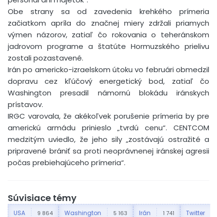
Obe strany sa od zavedenia krehkého prímeria
začiatkom apríla do značnej miery zdržali priamych
výmen názorov, zatiaľ čo rokovania o teheránskom
jadrovom programe a štatúte Hormuzského prielivu
zostali pozastavené.
Irán po americko-izraelskom útoku vo februári obmedzil
dopravu cez kľúčový energetický bod, zatiaľ čo
Washington presadil námornú blokádu iránskych
prístavov.
IRGC varovala, že akékoľvek porušenie prímeria by pre
americkú armádu prinieslo „tvrdú cenu“. CENTCOM
medzitým uviedlo, že jeho sily „zostávajú ostražité a
pripravené brániť sa proti neoprávnenej iránskej agresii
počas prebiehajúceho prímeria“.
Súvisiace témy
USA
Washington
Irán
Twitter
9 864
5 163
1 741