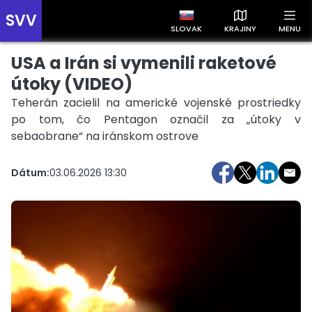
SVV
SLOVAK
KRAJINY
MENU
USA a Irán si vymenili raketové
Prehľad správ podľa krajín
Zobrazte si správy rozdelené podľa krajín a získajte rýchly
útoky (VIDEO)
prehľad o dianí vo svete.
Teherán zacielil na americké vojenské prostriedky
po tom, čo Pentagon označil za „útoky v
sebaobrane“ na iránskom ostrove
Dátum:
03.06.2026 13:30
Slovensko
Česko
Maďarsko