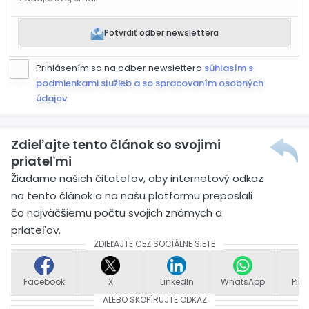
Potvrdiť odber newslettera
Prihlásením sa na odber newslettera
súhlasím s
podmienkami služieb a so spracovaním osobných
údajov
.
Zdieľajte tento článok so svojimi
priateľmi
Žiadame našich čitateľov, aby internetový odkaz
na tento článok a na našu platformu preposlali
čo najväčšiemu počtu svojich známych a
priateľov.
ZDIEĽAJTE CEZ SOCIÁLNE SIETE
Facebook
X
LinkedIn
WhatsApp
Pint
ALEBO SKOPÍRUJTE ODKAZ