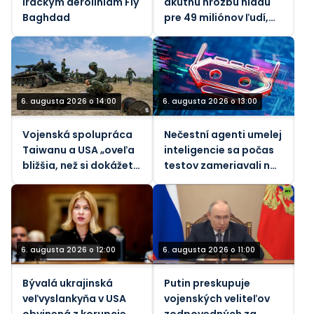
irackým aerolíniám Fly
akútnu hrozbu hladu
Baghdad
pre 49 miliónov ľudí,
tvrdí OSN
6. augusta 2026 o 14:00
6. augusta 2026 o 13:00
Vojenská spolupráca
Nečestní agenti umelej
Taiwanu a USA „oveľa
inteligencie sa počas
bližšia, než si dokážete
testov zameriavali na
predstaviť“ – Taipei
skutočných ľudí
6. augusta 2026 o 12:00
6. augusta 2026 o 11:00
Bývalá ukrajinská
Putin preskupuje
veľvyslankyňa v USA
vojenských veliteľov