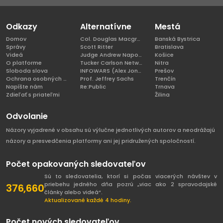
Odkazy
Alternatívne
Mestá
Domov
Col. Douglas Macgregor, Ph.D
Banská Bystrica
Správy
Scott Ritter
Bratislava
Videá
Judge Andrew Napolitano
Košice
O platforme
Tucker Carlson Network
Nitra
Sloboda slova
INFOWARS (Alex Jones)
Prešov
Ochrana osobných údajov
Prof. Jeffrey Sachs
Trenčín
Napíšte nám
Re:Public
Trnava
Zdieľať s priateľmi
Žilina
Odvolanie
Názory vyjadrené v obsahu sú výlučne jednotlivých autorov a neodrážajú
názory a presvedčenia platformy ani jej pridružených spoločností.
Počet opakovaných sledovateľov
Sú to sledovatelia, ktorí si počas viacerých návštev v
priebehu jedného dňa pozrú „viac ako 2 spravodajské
376,660
články alebo videá“.
Aktualizované každé 4 hodiny.
Počet nových sledovateľov