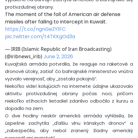
protivzdušnej obrany.
The moment of the fall of American air defense
missiles after failing to intercept in Kuwait.
https://t.co/ngnGeZY1FC
pic.twitter.com/t4TKKgOd3a
— IRIB (Islamic Republic of Iran Broadcasting)
(@iribnews_irib)
June 2, 2026
Kuvajtská armáda potvrdila, že reaguje na raketové a
dronové útoky, zatiaľ čo bahrajnské ministerstvo vnútra
vyzvalo verejnosť, aby „zostala pokojná“.
Niekoľko videí kolujúcich na internete údajne ukazovalo
aktivitu protivzdušnej obrany počas noci, pričom
niekoľko stíhacích lietadiel zdanlivo odbočilo z kurzu a
dopadlo na zem.
O dve hodiny neskôr americká armáda vyhlásila, že
úspešne zachytila ​​„ďalšiu vlnu iránskych dronov“ a
„zabezpečila, aby nebol zranený žiadny americký
personál ani majetok“.