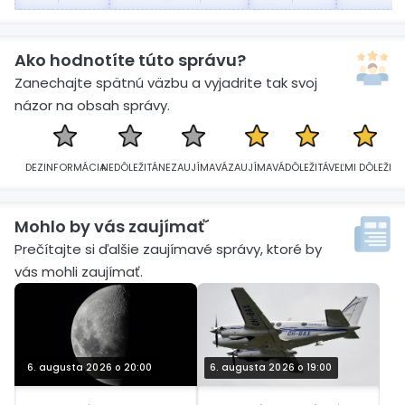
Ako hodnotíte túto správu?
Zanechajte spätnú väzbu a vyjadrite tak svoj
názor na obsah správy.
DEZINFORMÁCIA
NEDÔLEŽITÁ
NEZAUJÍMAVÁ
ZAUJÍMAVÁ
DÔLEŽITÁ
VEĽMI DÔLEŽITÁ
Mohlo by vás zaujímať´
Prečítajte si ďalšie zaujímavé správy, ktoré by
vás mohli zaujímať.
6. augusta 2026 o 20:00
6. augusta 2026 o 19:00