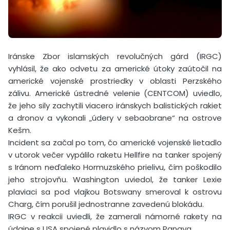
Iránske Zbor islamských revolučných gárd (IRGC)
vyhlásil, že ako odvetu za americké útoky zaútočil na
americké vojenské prostriedky v oblasti Perzského
zálivu. Americké ústredné velenie (CENTCOM) uviedlo,
že jeho sily zachytili viacero iránskych balistických rakiet
a dronov a vykonali „údery v sebaobrane“ na ostrove
Kešm.
Incident sa začal po tom, čo americké vojenské lietadlo
v utorok večer vypálilo raketu Hellfire na tanker spojený
s Iránom neďaleko Hormuzského prielivu, čím poškodilo
jeho strojovňu. Washington uviedol, že tanker Lexie
plaviaci sa pod vlajkou Botswany smeroval k ostrovu
Charg, čím porušil jednostranne zavedenú blokádu.
IRGC v reakcii uviedli, že zamerali námorné rakety na
údajne s USA spojené plavidlo s názvom Panaya.