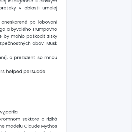
ej inteligencie s čínskym
reteky v oblasti umelej
i oneskorené po lobovaní
erga a bývalého Trumpovho
ie by mohlo poškodiť zisky
ezpečnostných obáv. Musk
ení], a prezident so mnou
hers helped persuade
yjadrila.
kromnom sektore o riziká
tane modelu Claude Mythos