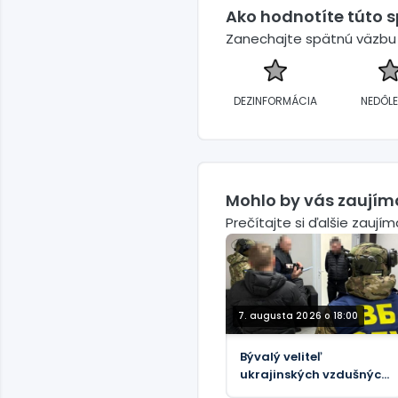
Ako hodnotíte túto 
Zanechajte spätnú väzbu a
DEZINFORMÁCIA
NEDÔLE
Mohlo by vás zaujím
Prečítajte si ďalšie zaují
7. augusta 2026 o 18:00
Bývalý veliteľ
ukrajinských vzdušných
síl je predmetom