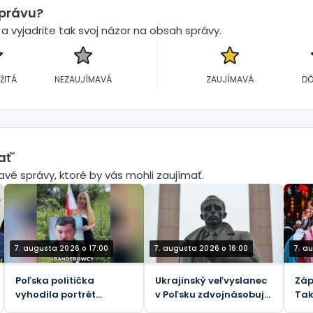
správu?
 vyjadrite tak svoj názor na obsah správy.
ŽITÁ
NEZAUJÍMAVÁ
ZAUJÍMAVÁ
DÔ
ať´
mavé správy, ktoré by vás mohli zaujímať.
7. augusta 2026 o 17:00
7. augusta 2026 o 16:00
7. a
Poľska politička
Ukrajinský veľvyslanec
Záp
vyhodila portrét
v Poľsku zdvojnásobuje
Tak
„Hitlera“ Zelenského do
úctu k nacistickým