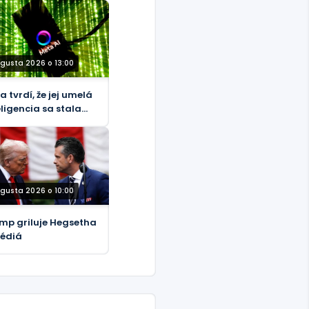
ugusta 2026 o 13:00
a tvrdí, že jej umelá
eligencia sa stala
dvodníkom
ugusta 2026 o 10:00
mp griluje Hegsetha
édiá