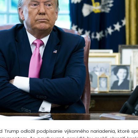
d Trump odložil podpísanie výkonného nariadenia, ktoré sp