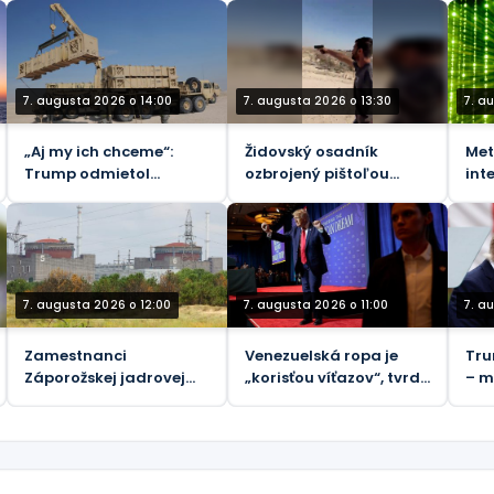
koša (VIDEO)
kolaborantom
7. augusta 2026 o 14:00
7. augusta 2026 o 13:30
7. a
„Aj my ich chceme“:
Židovský osadník
Met
Trump odmietol
ozbrojený pištoľou
int
Zelenského žiadosť o
obvinený zo smrti
po
rakety
vodcu komunity na
Západnom brehu
Jordánu (VIDEÁ)
7. augusta 2026 o 12:00
7. augusta 2026 o 11:00
7. a
Zamestnanci
Venezuelská ropa je
Tru
Záporožskej jadrovej
„korisťou víťazov“, tvrdí
– m
elektrárne zranení
Trump
ukrajinskými
nášľapnými mínami,
povedal generálny
riaditeľ Rosatomu