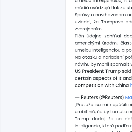
umelou inteligenciou, s 
médiá uvádzajú tlak zo s
Správy o navrhovanom nar
uviedol, že Trumpova adm
zverejnením.
Plán údajne zahŕňal do
americkými úradmi, čias
umelou inteligenciou a p
Na otázku o nariadení poč
návrhu by mohli spomaliť v
US President Trump said 
certain aspects of it and
competition with China
— Reuters (@Reuters)
May
„Pretože sa mi nepáčili
urobiť nič, čo by tomuto n
Trump dodal, že sa obá
inteligencie, ktoré podľa