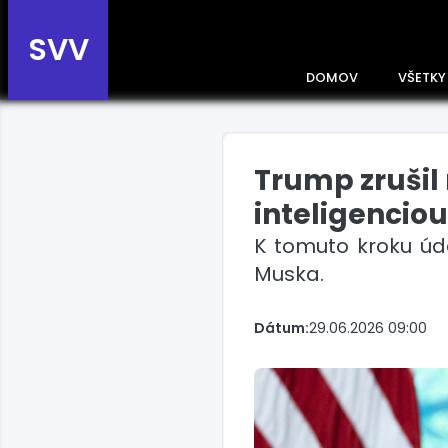
SVV
DOMOV
VŠETKY
Trump zrušil
Prehľad správ podľa
krajín
inteligenciou
Zobrazte si správy rozdelené
K tomuto kroku úd
podľa krajín a získajte rýchly
prehľad o dianí vo svete.
Muska.
Slovensko
Dátum:
29.06.2026 09:00