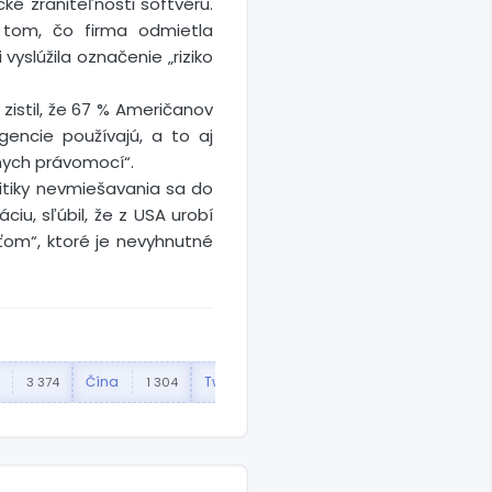
ké zraniteľnosti softvéru.
 tom, čo firma odmietla
yslúžila označenie „riziko
zistil, že 67 % Američanov
gencie používajú, a to aj
dnych právomocí“.
tiky nevmiešavania sa do
iu, sľúbil, že z USA urobí
ťom“, ktoré je nevyhnutné
Čína
Twitter
Reuters
New 
3 374
1 304
1 278
1 113