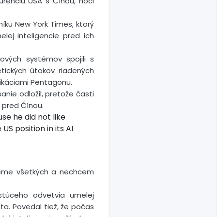
urenciu USA s Čínou, hoci
íku New York Times, ktorý
lej inteligencie pred ich
vých systémov spojili s
tických útokov riadených
ikáciami Pentagonu.
nie odložil, pretože časti
k pred Čínou.
se he did not like
S position in its AI
dieme všetkých a nechcem
stúceho odvetvia umelej
ta. Povedal tiež, že počas