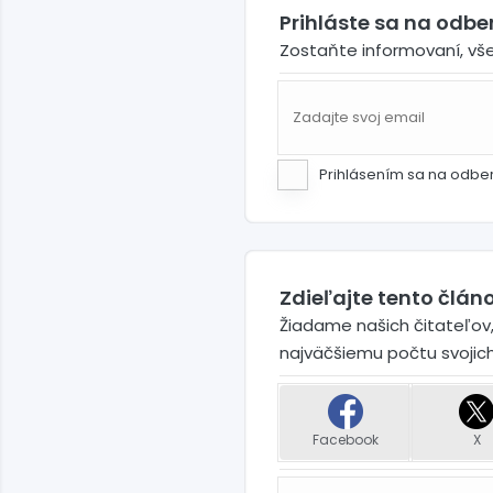
Prihláste sa na odb
Zostaňte informovaní, vš
Prihlásením sa na odbe
Zdieľajte tento článo
Žiadame našich čitateľov,
najväčšiemu počtu svojic
Facebook
X