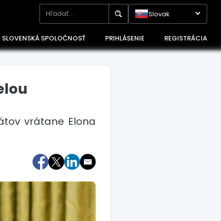
Slovak
SLOVENSKÁ SPOLOČNOSŤ
PRIHLÁSENIE
REGISTRÁCIA
elou
átov vrátane Elona
Maďarsko
Poľsko