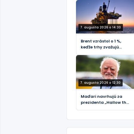
nového vyšetrovania
korupcie
7. augusta 2026 o 14:30
Brent vzrástol o 1 %,
keďže trhy zvažujú
riziká Hormuzského
priechodu - REUTERS
7. augusta 2026 o 12:30
Maďari navrhujú za
prezidenta „Hallow the
Pain Harolda“ –
Guardian