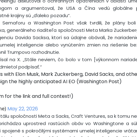
ekingu diskutoval o ochranných opatreniach v oblasti umel
ingom a argumentoval, že USA a Čína vedú globálne p
tatné krajiny sú „ďaleko pozadu“.
Semaforu a Washington Post však tvrdili, že plány bol
ska, generálneho riaditeľa spoločnosti Meta Marka Zuckerb
enciu Davida Sacksa, ktorí sa údajne obávali, že nariaden
melej inteligencie alebo vynútením zmien na riešenie b
yvnil Trumpovo rozhodnutie.
písal na X. „Stále neviem, čo bolo v tom [výkonnom nariad
odmietol podpísať.“
ls with Elon Musk, Mark Zuckerberg, David Sacks, and ot
ign the highly anticipated AI EO (Washington Post)
for the link and full context!)
me)
May 22, 2026
tálu spoločnosti Meta a Sacks, Craft Ventures, sa k tomu nev
 prichádza uprostred rastúcich obáv vo Washingtone a sú
i spojené s pokročilými systémami umelej inteligencie vrá