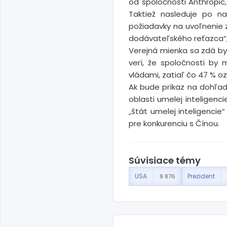
od spoločnosti Anthropic,
Taktiež nasleduje po n
požiadavky na uvoľnenie z
dodávateľského reťazca“,
Verejná mienka sa zdá byť
verí, že spoločnosti by 
vládami, zatiaľ čo 47 % o
Ak bude príkaz na dohľa
oblasti umelej inteligenc
„štát umelej inteligenci
pre konkurenciu s Čínou.
Súvisiace témy
USA
Prezident
9 876