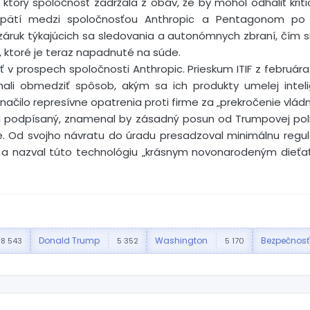
 ktorý spoločnosť zadržala z obáv, že by mohol odhaliť kritic
apätí medzi spoločnosťou Anthropic a Pentagonom po
áruk týkajúcich sa sledovania a autonómnych zbraní, čím si v
 ktoré je teraz napadnuté na súde.
 v prospech spoločnosti Anthropic. Prieskum ITIF z februára 
mali obmedziť spôsob, akým sa ich produkty umelej inteli
značilo represívne opatrenia proti firme za „prekročenie vlá
d podpísaný, znamenal by zásadný posun od Trumpovej poli
ie. Od svojho návratu do úradu presadzoval minimálnu regulác
e“ a nazval túto technológiu „krásnym novonarodeným dieťa
Donald Trump
Washington
Bezpečnosť
8 543
5 352
5 170