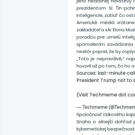
jeho nedávnej návštevy P
prezidentom Si Ťin-pch
inteligencie, zatiaľ čo os
Americké médiá vrátane 
zakladateľa xAI Elona Mu
poradcu pre umelú intelig
spomalením zavádzania u
neskôr poprel, že by ovpl
„Toto je nepravdivé,“ na
hovoril až po tom, čo ho 
Sources: last-minute cal
President Trump not to s
(Visit Techmeme dot com 
— Techmeme (@Techme
Spoločnosť rizikového kapi
Snaha o silnejší dohľad
kybernetickej bezpečnost