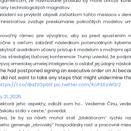
argumentom, že navrhované pravidlá by mohli ohroziť konk
trany technologických magnátov.
iadení sa prvýkrát objavili začiatkom tohto mesiaca v denn
inistratíva zvažuje preskúmanie pokročilých modelov ume
brovoľný rámec pre vývojárov, aby sa pred spustením no
točne s cieľom zabrániť následkom potenciálnych kyberne
oskytnúť úradníkom včasný prístup k modelom s možnými apl
as stredajšej tlačovej konferencie Trump uviedol, že podpísa
ývoj americkej umelej inteligencie a oslabiť jej údajný násko
he had postponed signing an executive order ‌on AI becau
 did not want to take any steps that might undermine the U
https://t.co/IBaZzGpb1f
pic.twitter.com/KoPXEoW0r2
 21, 2026
 niektoré jeho aspekty, odložil som ho… Vedieme Čínu, ve
áskoku stálo v ceste,“ povedal.
va, že by sa návrh mohol stať „blokátorom“ rýchlo ra
 neho generuje „obrovský“ hospodársky rast a pracovné mies