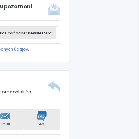
 upozornení
Potvrdiť odber newslettera
obných údajov
.
 preposlali čo
Email
SMS