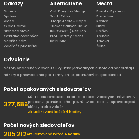
Odkazy
Alternatívne
Mestá
Domov
Col. Douglas Macgregor, Ph.D
Banská Bystrica
Správy
Scott Ritter
Bratislava
Videá
Judge Andrew Napolitano
Košice
O platforme
Tucker Carlson Network
Nitra
Sloboda slova
INFOWARS (Alex Jones)
Prešov
Ochrana osobných údajov
Prof. Jeffrey Sachs
Trenčín
Napíšte nám
Re:Public
Trnava
Zdieľať s priateľmi
Žilina
Odvolanie
Názory vyjadrené v obsahu sú výlučne jednotlivých autorov a neodrážajú
názory a presvedčenia platformy ani jej pridružených spoločností.
Počet opakovaných sledovateľov
Sú to sledovatelia, ktorí si počas viacerých návštev v
priebehu jedného dňa pozrú „viac ako 2 spravodajské
377,586
články alebo videá“.
Aktualizované každé 4 hodiny.
Počet nových sledovateľov
205,212
Aktualizované každé 4 hodiny.