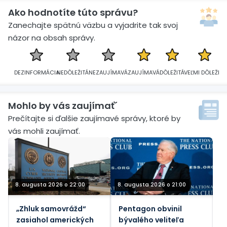
Ako hodnotíte túto správu?
Zanechajte spätnú väzbu a vyjadrite tak svoj
názor na obsah správy.
DEZINFORMÁCIA
NEDÔLEŽITÁ
NEZAUJÍMAVÁ
ZAUJÍMAVÁ
DÔLEŽITÁ
VEĽMI DÔLEŽITÁ
Mohlo by vás zaujímať´
Prečítajte si ďalšie zaujímavé správy, ktoré by
vás mohli zaujímať.
8. augusta 2026 o 22:00
8. augusta 2026 o 21:00
„Zhluk samovrážd“
Pentagon obvinil
zasiahol amerických
bývalého veliteľa