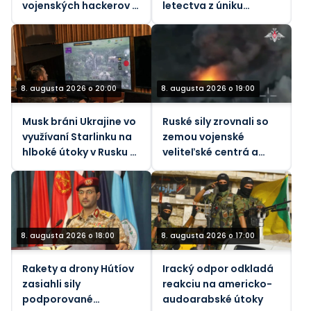
vojenských hackerov –
letectva z úniku
Bloomberg
štátnych tajomstiev
8. augusta 2026 o 20:00
8. augusta 2026 o 19:00
Musk bráni Ukrajine vo
Ruské sily zrovnali so
využívaní Starlinku na
zemou vojenské
hlboké útoky v Rusku –
veliteľské centrá a
Atlantic
infraštruktúru Kyjeva
8. augusta 2026 o 18:00
8. augusta 2026 o 17:00
Rakety a drony Hútíov
Iracký odpor odkladá
zasiahli sily
reakciu na americko-
podporované
audoarabské útoky