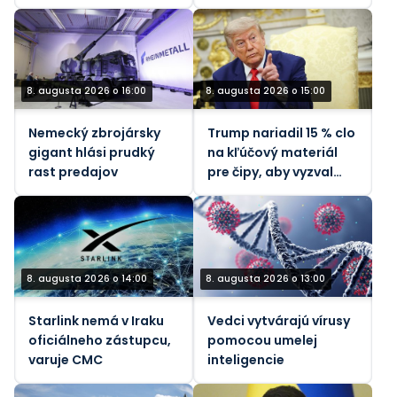
Saudskou Arábiou v
Jemene
8. augusta 2026 o 16:00
8. augusta 2026 o 15:00
Nemecký zbrojársky
Trump nariadil 15 % clo
gigant hlási prudký
na kľúčový materiál
rast predajov
pre čipy, aby vyzval
Čínu
8. augusta 2026 o 14:00
8. augusta 2026 o 13:00
Starlink nemá v Iraku
Vedci vytvárajú vírusy
oficiálneho zástupcu,
pomocou umelej
varuje CMC
inteligencie