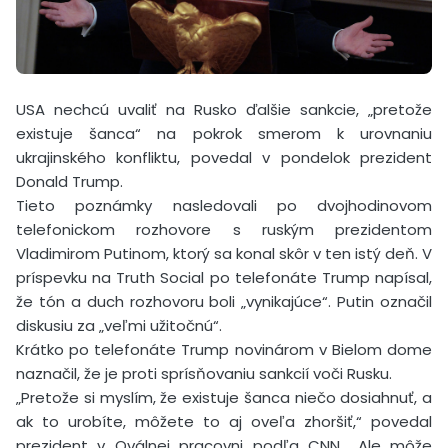
USA nechcú uvaliť na Rusko ďalšie sankcie, „pretože
existuje šanca“ na pokrok smerom k urovnaniu
ukrajinského konfliktu, povedal v pondelok prezident
Donald Trump.
Tieto poznámky nasledovali po dvojhodinovom
telefonickom rozhovore s ruským prezidentom
Vladimirom Putinom, ktorý sa konal skôr v ten istý deň. V
príspevku na Truth Social po telefonáte Trump napísal,
že tón a duch rozhovoru boli „vynikajúce“. Putin označil
diskusiu za „veľmi užitočnú“.
Krátko po telefonáte Trump novinárom v Bielom dome
naznačil, že je proti sprísňovaniu sankcií voči Rusku.
„Pretože si myslím, že existuje šanca niečo dosiahnuť, a
ak to urobíte, môžete to aj oveľa zhoršiť,“ povedal
prezident v Oválnej pracovni podľa CNN. „Ale môže