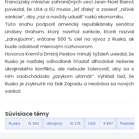
Francúzsky minister zahraničných vecí Jean-Noel Barrot
povedal, že USA a EÚ musia „ísť ďalej“ a zaviesť „ničivé
sankcie“, aby „raz a navždy udusili“ ruskú ekonomiku.
Túto snahu podporil americký republikánsky senátor
Lindsey Graham, ktorý navrhol sankcie, ktoré nazval
„zdrvujúcimi“, vrátane 500 % ciel na vývoz z Ruska, ak
bude odolávať mierovým rozhovorom.
Hovorca Kremľa Dmitrij Peskov minulý týždeň uviedol, že
Rusko je naďalej odhodlané hľadať dlhodobé riešenie
ukrajinského konfliktu, ale nebude tolerovať, aby sa s
ním zaobchádzalo „jazykom ultimát“. Vyhlásil tiež, že
Rusko je zvyknuté na tlak Západu a neobáva sa nových
sankcií.
Súvisiace témy
Rusko
Ukrajina
USA
Prezident
12 390
10 275
9 887