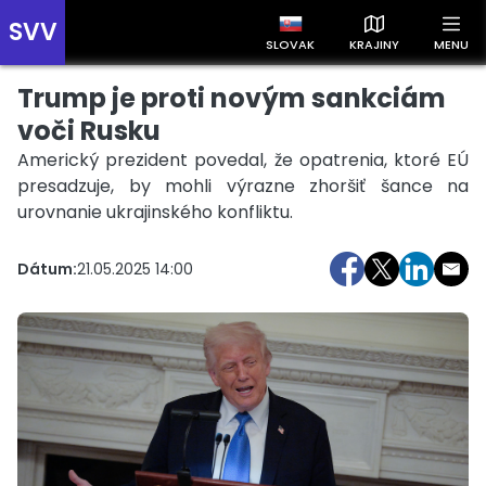
SVV
SLOVAK
KRAJINY
MENU
Trump je proti novým sankciám
Prehľad správ podľa krajín
Zobrazte si správy rozdelené podľa krajín a získajte rýchly
voči Rusku
prehľad o dianí vo svete.
Americký prezident povedal, že opatrenia, ktoré EÚ
presadzuje, by mohli výrazne zhoršiť šance na
urovnanie ukrajinského konfliktu.
Dátum:
21.05.2025 14:00
Slovensko
Česko
Maďarsko