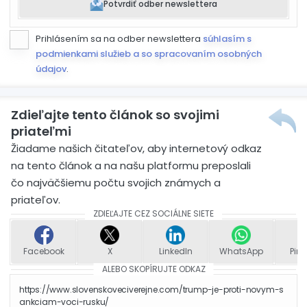
Potvrdiť odber newslettera
Prihlásením sa na odber newslettera
súhlasím s
podmienkami služieb a so spracovaním osobných
údajov
.
Zdieľajte tento článok so svojimi
priateľmi
Žiadame našich čitateľov, aby internetový odkaz
na tento článok a na našu platformu preposlali
čo najväčšiemu počtu svojich známych a
priateľov.
ZDIEĽAJTE CEZ SOCIÁLNE SIETE
Facebook
X
LinkedIn
WhatsApp
Pint
ALEBO SKOPÍRUJTE ODKAZ
https://www.slovenskoveciverejne.com/trump-je-proti-novym-s
ankciam-voci-rusku/