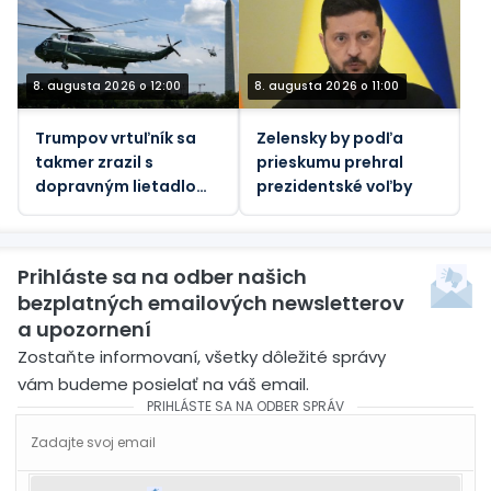
8. augusta 2026 o 12:00
8. augusta 2026 o 11:00
Trumpov vrtuľník sa
Zelensky by podľa
takmer zrazil s
prieskumu prehral
dopravným lietadlom,
prezidentské voľby
informuje FAA.
Prihláste sa na odber našich
bezplatných emailových newsletterov
a upozornení
Zostaňte informovaní, všetky dôležité správy
vám budeme posielať na váš email.
PRIHLÁSTE SA NA ODBER SPRÁV