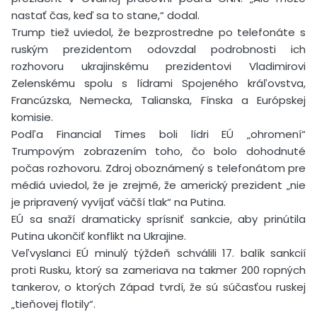
nastať čas, keď sa to stane,“ dodal.
Trump tiež uviedol, že bezprostredne po telefonáte s
ruským prezidentom odovzdal podrobnosti ich
rozhovoru ukrajinskému prezidentovi Vladimirovi
Zelenskému spolu s lídrami Spojeného kráľovstva,
Francúzska, Nemecka, Talianska, Fínska a Európskej
komisie.
Podľa Financial Times boli lídri EÚ „ohromení“
Trumpovým zobrazením toho, čo bolo dohodnuté
počas rozhovoru. Zdroj oboznámený s telefonátom pre
médiá uviedol, že je zrejmé, že americký prezident „nie
je pripravený vyvíjať väčší tlak“ na Putina.
EÚ sa snaží dramaticky sprísniť sankcie, aby prinútila
Putina ukončiť konflikt na Ukrajine.
Veľvyslanci EÚ minulý týždeň schválili 17. balík sankcií
proti Rusku, ktorý sa zameriava na takmer 200 ropných
tankerov, o ktorých Západ tvrdí, že sú súčasťou ruskej
„tieňovej flotily“.