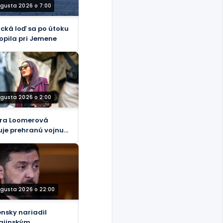
ugusta 2026 o 7:00
ická loď sa po útoku
opila pri Jemene
ugusta 2026 o 2:00
ra Loomerová
uje prehranú vojnu
ti samotnej realite.
ugusta 2026 o 22:00
ensky nariadil
ajinským