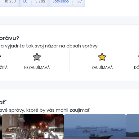
EÚ
Lotyšsko
10 253
5 262
157
správu?
 vyjadrite tak svoj názor na obsah správy.
ŽITÁ
NEZAUJÍMAVÁ
ZAUJÍMAVÁ
DÔ
ať´
mavé správy, ktoré by vás mohli zaujímať.