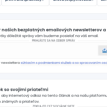
všetky“ svoje taktické
operácia“ proti Rusku
veľ
balistické rakety –
rozpadla
svo
Reuters
(VI
er našich bezplatných emailových newsletterov a
etky dôležité správy vám budeme posielať na váš email.
PRIHLÁSTE SA NA ODBER SPRÁV
r newslettera
súhlasím s podmienkami služieb a so spracovaním os
k so svojimi priateľmi
 aby internetový odkaz na tento článok a na našu platformu
h známych a priateľov.
ZDIEĽAJTE CEZ SOCIÁLNE SIETE