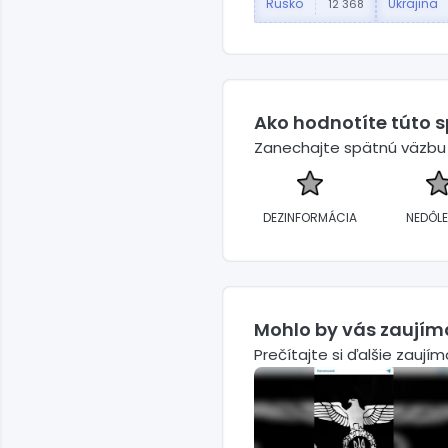
Rusko
Ukrajina
12 368
Ako hodnotíte túto 
Zanechajte spätnú väzbu a
DEZINFORMÁCIA
NEDÔLE
Mohlo by vás zaujím
Prečítajte si ďalšie zaují