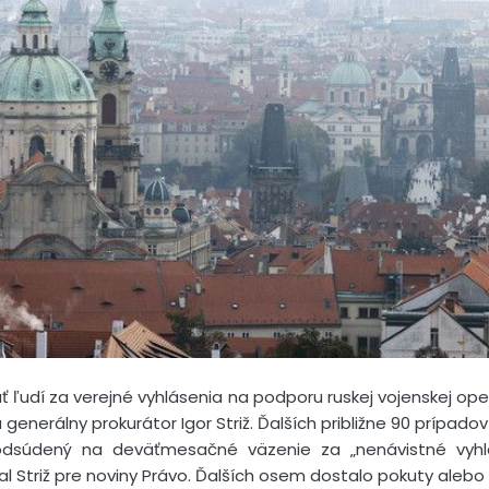
 ľudí za verejné vyhlásenia na podporu ruskej vojenskej oper
enerálny prokurátor Igor Striž. Ďalších približne 90 prípadov 
odsúdený na deväťmesačné väzenie za „nenávistné vyhlá
al Striž pre noviny Právo. Ďalších osem dostalo pokuty aleb