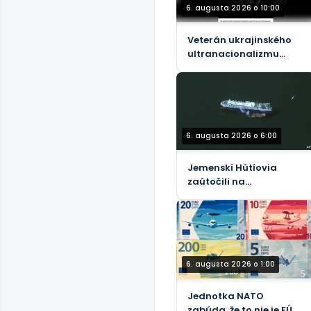
6. augusta 2026 o 10:00
Veterán ukrajinského
ultranacionalizmu
oslavuje estetiku
nacistickej éry
6. augusta 2026 o 6:00
Jemenskí Hútíovia
zaútočili na
saudskoarabský ropný
tanker pri pobreží
Yanbu
6. augusta 2026 o 1:00
Jednotka NATO
zabúda, že to nie je EÚ