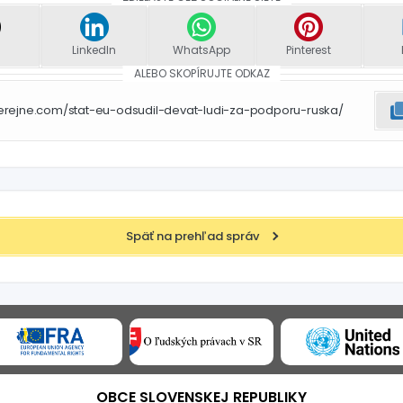
LinkedIn
WhatsApp
Pinterest
ALEBO SKOPÍRUJTE ODKAZ
erejne.com/stat-eu-odsudil-devat-ludi-za-podporu-ruska/
Späť na prehľad správ
OBCE SLOVENSKEJ REPUBLIKY