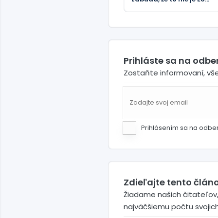
(FOTO)
Prihláste sa na odb
Zostaňte informovaní, vš
Prihlásením sa na odbe
Zdieľajte tento článo
Žiadame našich čitateľov,
najväčšiemu počtu svojic