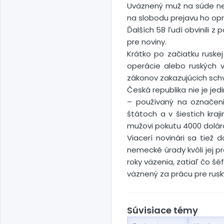
Uväznený muž na súde neús
na slobodu prejavu ho opr
Ďalších 58 ľudí obvinili z
pre noviny.
Krátko po začiatku ruskej
operácie alebo ruských 
zákonov zakazujúcich schv
Česká republika nie je jed
– používaný na označeni
štátoch a v šiestich kraj
mužovi pokutu 4000 doláro
Viacerí novinári sa tiež 
nemecké úrady kvôli jej pr
roky väzenia, zatiaľ čo š
väznený za prácu pre rusk
Súvisiace témy