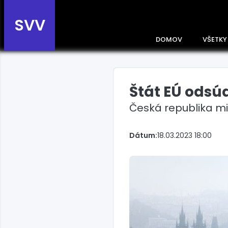
SVV
DOMOV
VŠETKY
Štát EÚ odsú
Prehľad správ podľa
krajín
Česká republika mi
Zobrazte si správy rozdelené
podľa krajín a získajte rýchly
Dátum:
18.03.2023 18:00
prehľad o dianí vo svete.
Slovensko