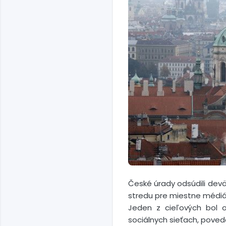
České úrady odsúdili deväť
stredu pre miestne médiá g
Jeden z cieľových bol 
sociálnych sieťach, poved