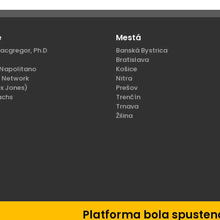
e
Mestá
acgregor, Ph.D
Banská Bystrica
Bratislava
Napolitano
Košice
n Network
Nitra
x Jones)
Prešov
achs
Trenčín
Trnava
Žilina
ené.
Platforma bola spustená 04. júla 202