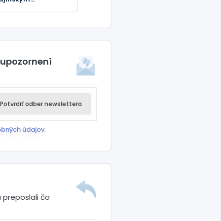
vyslancom špehovať
jich hostiteľov
DEO)
 upozornení
Potvrdiť odber newslettera
obných údajov
.
 preposlali čo