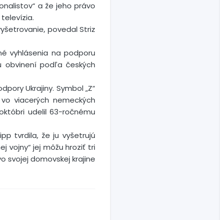
onalistov“ a že jeho právo
televízia.
vyšetrovanie, povedal Striz
ejné vyhlásenia na podporu
ú obvinení podľa českých
odpory Ukrajiny. Symbol „Z“
ý vo viacerých nemeckých
 októbri udelil 63-ročnému
p tvrdila, že ju vyšetrujú
 vojny“ jej môžu hroziť tri
o svojej domovskej krajine