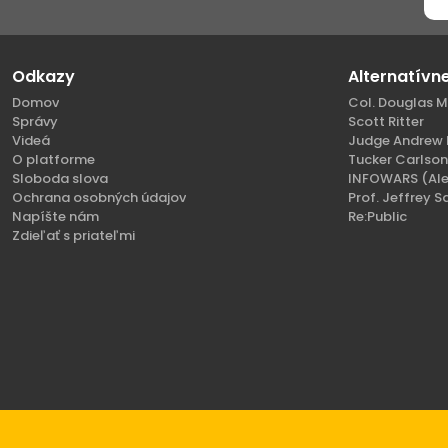
Odkazy
Alternatívn
Domov
Col. Douglas M
Správy
Scott Ritter
Videá
Judge Andrew 
O platforme
Tucker Carlso
Sloboda slova
INFOWARS (Ale
Ochrana osobných údajov
Prof. Jeffrey S
Napíšte nám
Re:Public
Zdieľať s priateľmi
Copyright 2021 - 2026 SlovenskoVeciVerejne.com.
Všetky práva vyhrad