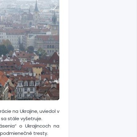
ácie na Ukrajine, uviedol v
sa stále vyšetruje.
senia“ o Ukrajincoch na
o podmienečné tresty.