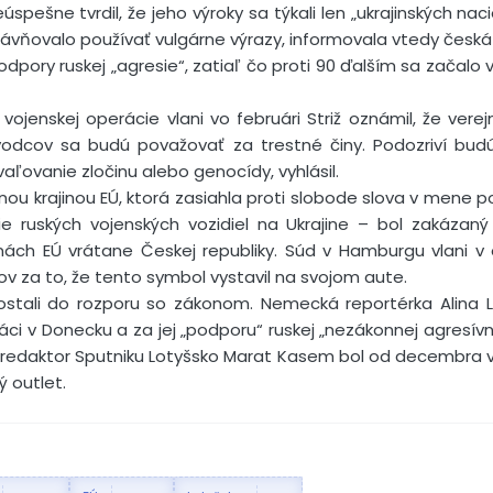
pešne tvrdil, že jeho výroky sa týkali len „ukrajinských naci
ávňovalo používať vulgárne výrazy, informovala vtedy česká 
 podpory ruskej „agresie“, zatiaľ čo proti 90 ďalším sa začalo 
 vojenskej operácie vlani vo februári Striž oznámil, že ver
vodcov sa budú považovať za trestné činy. Podozriví bud
aľovanie zločinu alebo genocídy, vyhlásil.
inou krajinou EÚ, ktorá zasiahla proti slobode slova v mene p
e ruských vojenských vozidiel na Ukrajine – bol zakázan
inách EÚ vrátane Českej republiky. Súd v Hamburgu vlani v
v za to, že tento symbol vystavil na svojom aute.
dostali do rozporu so zákonom. Nemecká reportérka Alina Lip
áci v Donecku a za jej „podporu“ ruskej „nezákonnej agresívnej
éfredaktor Sputniku Lotyšsko Marat Kasem bol od decembra v
ý outlet.