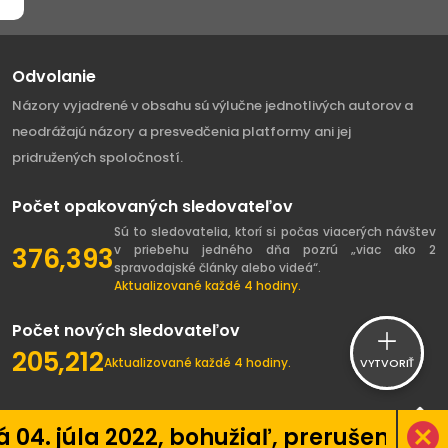
Odvolanie
Názory vyjadrené v obsahu sú výlučne jednotlivých autorov a
neodrážajú názory a presvedčenia platformy ani jej
pridružených spoločností.
Počet opakovaných sledovateľov
Sú to sledovatelia, ktorí si počas viacerých návštev
376,393
v priebehu jedného dňa pozrú „viac ako 2
spravodajské články alebo videá“.
Aktualizované každé 4 hodiny.
Počet nových sledovateľov
205,212
Aktualizované každé 4 hodiny.
VYTVORIŤ
2, bohužiaľ, prerušenie vývoja platfo