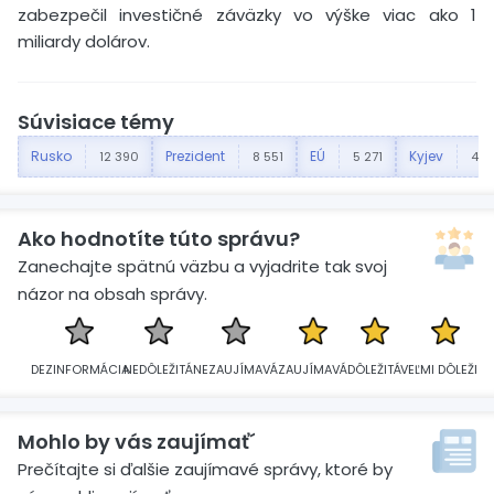
zabezpečil investičné záväzky vo výške viac ako 1
miliardy dolárov.
Súvisiace témy
Rusko
Prezident
EÚ
Kyjev
12 390
8 551
5 271
4 7
Ako hodnotíte túto správu?
Zanechajte spätnú väzbu a vyjadrite tak svoj
názor na obsah správy.
DEZINFORMÁCIA
NEDÔLEŽITÁ
NEZAUJÍMAVÁ
ZAUJÍMAVÁ
DÔLEŽITÁ
VEĽMI DÔLEŽITÁ
Mohlo by vás zaujímať´
Prečítajte si ďalšie zaujímavé správy, ktoré by