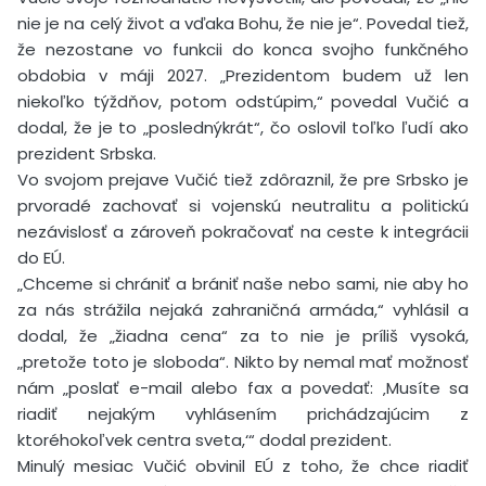
nie je na celý život a vďaka Bohu, že nie je“. Povedal tiež,
že nezostane vo funkcii do konca svojho funkčného
obdobia v máji 2027. „Prezidentom budem už len
niekoľko týždňov, potom odstúpim,“ povedal Vučić a
dodal, že je to „poslednýkrát“, čo oslovil toľko ľudí ako
prezident Srbska.
Vo svojom prejave Vučić tiež zdôraznil, že pre Srbsko je
prvoradé zachovať si vojenskú neutralitu a politickú
nezávislosť a zároveň pokračovať na ceste k integrácii
do EÚ.
„Chceme si chrániť a brániť naše nebo sami, nie aby ho
za nás strážila nejaká zahraničná armáda,“ vyhlásil a
dodal, že „žiadna cena“ za to nie je príliš vysoká,
„pretože toto je sloboda“. Nikto by nemal mať možnosť
nám „poslať e-mail alebo fax a povedať: ‚Musíte sa
riadiť nejakým vyhlásením prichádzajúcim z
ktoréhokoľvek centra sveta,‘“ dodal prezident.
Minulý mesiac Vučić obvinil EÚ z toho, že chce riadiť