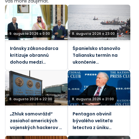
vás mohli zaujímať.
9. augusta 2026 o 0:00
8. augusta 2026 o 23:00
Iránsky zákonodarca
Španielsko stanovilo
kritizuje obrannú
Taliansku termín na
dohodu medzi
ukončenie
Saudskou Arábiou a
„nespravodlivých“
Pakistanom a
hraničných kontrol
Tureckom
kvôli nárastu
migrantov
8. augusta 2026 o 22:00
8. augusta 2026 o 21:00
„Zhluk samovrážd“
Pentagon obvinil
zasiahol amerických
bývalého veliteľa
vojenských hackerov –
letectva z úniku
Bloomberg
štátnych tajomstiev