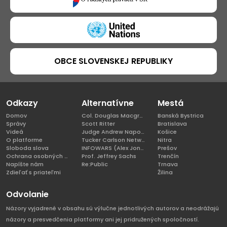
OBCE SLOVENSKEJ REPUBLIKY
Odkazy
Alternatívne
Mestá
Domov
Col. Douglas Macgregor, Ph.D
Banská Bystrica
Správy
Scott Ritter
Bratislava
Videá
Judge Andrew Napolitano
Košice
O platforme
Tucker Carlson Network
Nitra
Sloboda slova
INFOWARS (Alex Jones)
Prešov
Ochrana osobných údajov
Prof. Jeffrey Sachs
Trenčín
Napíšte nám
Re:Public
Trnava
Zdieľať s priateľmi
Žilina
Odvolanie
Názory vyjadrené v obsahu sú výlučne jednotlivých autorov a neodrážajú
názory a presvedčenia platformy ani jej pridružených spoločností.