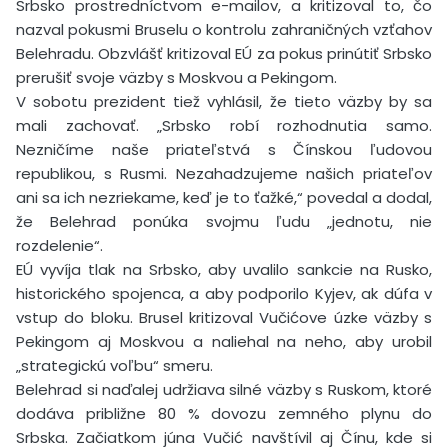
Srbsko prostredníctvom e-mailov, a kritizoval to, čo
nazval pokusmi Bruselu o kontrolu zahraničných vzťahov
Belehradu. Obzvlášť kritizoval EÚ za pokus prinútiť Srbsko
prerušiť svoje väzby s Moskvou a Pekingom.
V sobotu prezident tiež vyhlásil, že tieto väzby by sa
mali zachovať. „Srbsko robí rozhodnutia samo.
Nezničíme naše priateľstvá s Čínskou ľudovou
republikou, s Rusmi. Nezahadzujeme našich priateľov
ani sa ich nezriekame, keď je to ťažké,“ povedal a dodal,
že Belehrad ponúka svojmu ľudu „jednotu, nie
rozdelenie“.
EÚ vyvíja tlak na Srbsko, aby uvalilo sankcie na Rusko,
historického spojenca, a aby podporilo Kyjev, ak dúfa v
vstup do bloku. Brusel kritizoval Vučićove úzke väzby s
Pekingom aj Moskvou a naliehal na neho, aby urobil
„strategickú voľbu“ smeru.
Belehrad si naďalej udržiava silné väzby s Ruskom, ktoré
dodáva približne 80 % dovozu zemného plynu do
Srbska. Začiatkom júna Vučić navštívil aj Čínu, kde si