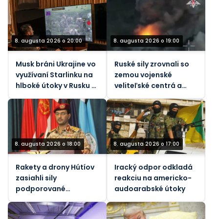
8. augusta 2026 o 20:00
8. augusta 2026 o 19:00
Musk bráni Ukrajine vo
Ruské sily zrovnali so
využívaní Starlinku na
zemou vojenské
hlboké útoky v Rusku –
veliteľské centrá a
Atlantic
infraštruktúru Kyjeva
8. augusta 2026 o 18:00
8. augusta 2026 o 17:00
Rakety a drony Hútíov
Iracký odpor odkladá
zasiahli sily
reakciu na americko-
podporované
audoarabské útoky
Saudskou Arábiou v
Jemene