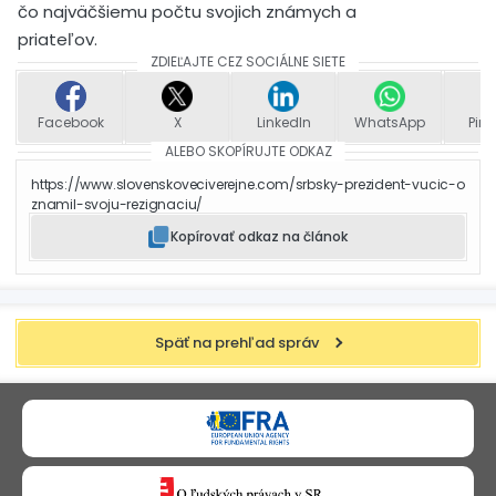
čo najväčšiemu počtu svojich známych a
priateľov.
ZDIEĽAJTE CEZ SOCIÁLNE SIETE
Facebook
X
LinkedIn
WhatsApp
Pint
ALEBO SKOPÍRUJTE ODKAZ
https://www.slovenskoveciverejne.com/srbsky-prezident-vucic-o
znamil-svoju-rezignaciu/
Kopírovať odkaz na článok
Späť na prehľad správ