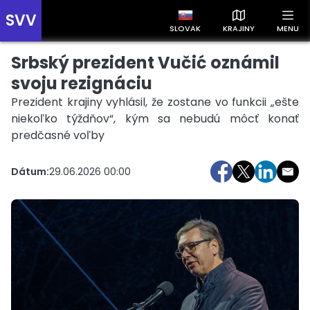
SVV
SLOVAK
KRAJINY
MENU
Srbský prezident Vučić oznámil
Prehľad správ podľa krajín
Zobrazte si správy rozdelené podľa krajín a získajte rýchly
svoju rezignáciu
prehľad o dianí vo svete.
Prezident krajiny vyhlásil, že zostane vo funkcii „ešte
niekoľko týždňov“, kým sa nebudú môcť konať
predčasné voľby
Dátum:
29.06.2026 00:00
Slovensko
Česko
Maďarsko