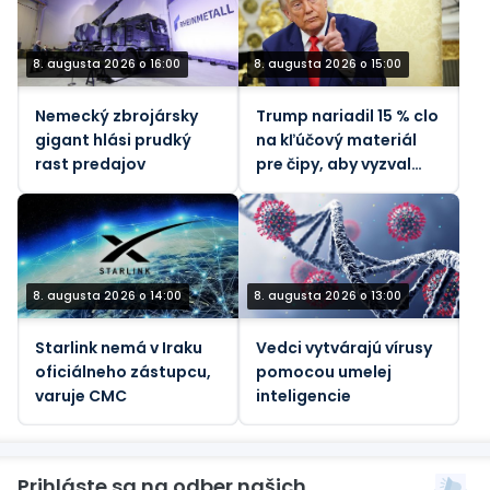
8. augusta 2026 o 16:00
8. augusta 2026 o 15:00
Nemecký zbrojársky
Trump nariadil 15 % clo
gigant hlási prudký
na kľúčový materiál
rast predajov
pre čipy, aby vyzval
Čínu
8. augusta 2026 o 14:00
8. augusta 2026 o 13:00
Starlink nemá v Iraku
Vedci vytvárajú vírusy
oficiálneho zástupcu,
pomocou umelej
varuje CMC
inteligencie
Prihláste sa na odber našich