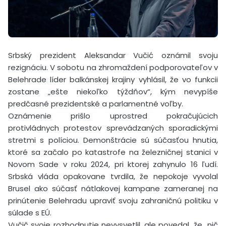
Srbský prezident Aleksandar Vučić oznámil svoju
rezignáciu. V sobotu na zhromaždení podporovateľov v
Belehrade líder balkánskej krajiny vyhlásil, že vo funkcii
zostane „ešte niekoľko týždňov“, kým nevypíše
predčasné prezidentské a parlamentné voľby.
Oznámenie prišlo uprostred pokračujúcich
protivládnych protestov sprevádzaných sporadickými
stretmi s políciou. Demonštrácie sú súčasťou hnutia,
ktoré sa začalo po katastrofe na železničnej stanici v
Novom Sade v roku 2024, pri ktorej zahynulo 16 ľudí.
Srbská vláda opakovane tvrdila, že nepokoje vyvolal
Brusel ako súčasť nátlakovej kampane zameranej na
prinútenie Belehradu upraviť svoju zahraničnú politiku v
súlade s EÚ.
Vučič svoje rozhodnutie nevysvetlil, ale povedal, že „nič