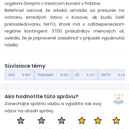
orgánmi činnými v trestnom konaní v Prištine.
Belehrad varoval, že srbská armáda sa presunie na
ochranu etnických Srbov v Kosove, ak budú čeliť
prenasledovaniu. NATO, ktoré má v odštiepeneckom
regióne kontingent 3700 príslušníkov mierových síl,
uviedlo, že je pripravené zasiahnuť v prípade vypuknutia
násilia.
Súvisiace témy
USA
Prezident
EÚ
NATO
9 887
8 551
5 271
4 246
Ako hodnotíte túto správu?
Zanechajte spätnú väzbu a vyjadrite tak svoj
názor na obsah správy.