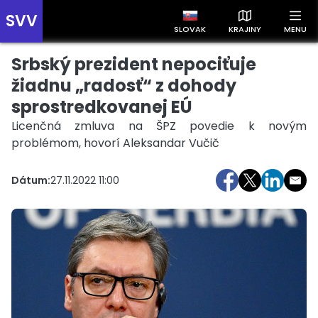
SVV
SLOVAK
KRAJINY
MENU
Srbský prezident nepociťuje
Prehľad správ podľa krajín
Zobrazte si správy rozdelené podľa krajín a získajte rýchly
žiadnu „radosť“ z dohody
prehľad o dianí vo svete.
sprostredkovanej EÚ
Licenčná zmluva na ŠPZ povedie k novým
problémom, hovorí Aleksandar Vučič
Dátum:
27.11.2022 11:00
Slovensko
Česko
Maďarsko