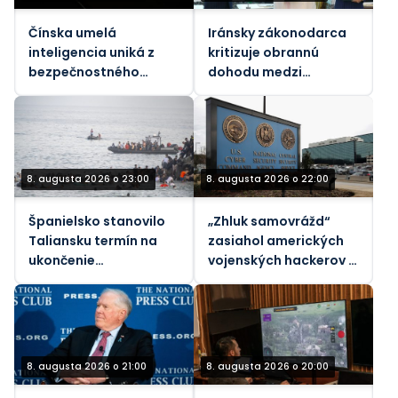
Čínska umelá
Iránsky zákonodarca
inteligencia uniká z
kritizuje obrannú
bezpečnostného
dohodu medzi
pieskoviska, tvrdia
Saudskou Arábiou a
vedci
Pakistanom a
Tureckom
8. augusta 2026 o 23:00
8. augusta 2026 o 22:00
Španielsko stanovilo
„Zhluk samovrážd“
Taliansku termín na
zasiahol amerických
ukončenie
vojenských hackerov –
„nespravodlivých“
Bloomberg
hraničných kontrol
kvôli nárastu
migrantov
8. augusta 2026 o 21:00
8. augusta 2026 o 20:00