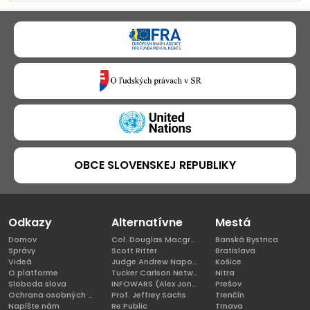
OBCE SLOVENSKEJ REPUBLIKY
Odkazy
Alternatívne
Mestá
Domov
Col. Douglas Macgregor, Ph.D
Banská Bystrica
Správy
Scott Ritter
Bratislava
Videá
Judge Andrew Napolitano
Košice
O platforme
Tucker Carlson Network
Nitra
Sloboda slova
INFOWARS (Alex Jones)
Prešov
Ochrana osobných údajov
Prof. Jeffrey Sachs
Trenčín
Napíšte nám
Re:Public
Trnava