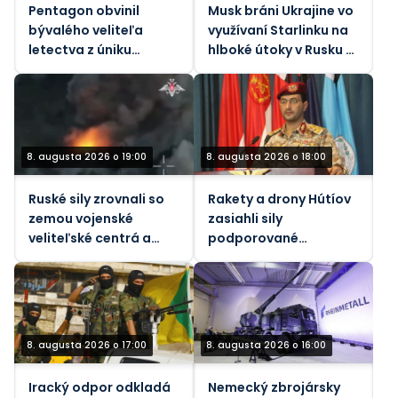
Pentagon obvinil
Musk bráni Ukrajine vo
bývalého veliteľa
využívaní Starlinku na
letectva z úniku
hlboké útoky v Rusku –
štátnych tajomstiev
Atlantic
8. augusta 2026 o 19:00
8. augusta 2026 o 18:00
Ruské sily zrovnali so
Rakety a drony Hútíov
zemou vojenské
zasiahli sily
veliteľské centrá a
podporované
infraštruktúru Kyjeva
Saudskou Arábiou v
Jemene
8. augusta 2026 o 17:00
8. augusta 2026 o 16:00
Iracký odpor odkladá
Nemecký zbrojársky