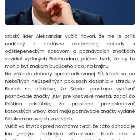
Srbský líder Aleksandar Vučič hovorí, že nie je príliš
nadšený z nedávno oznámenej dohody s
odštiepeneckým Kosovom o poznávacích značkách
vozidiel vydaných Belehradom, pričom tvrdí, že by to
mohlo byť znakom budúceho tlaku na krajinu.
Na základe dohody sprostredkovanej EÚ, ktorá sa po
niekoľkých neúspešných pokusoch dosiahla v stredu v
Bruseli, sa očakáva, že Srbsko prestane vydávať
poznávacie značky „KM“ pre kosovské mestá, zatiaľ čo
Priština prisľúbila, že prestane prenasledovať
kosovských Srbov, ktorí majú poznávacie značky vydané
Srbskom na svojich vozidlách.
Vučič vo štvrtok pred novinármi tvrdil, že táto dohoda je
len „malým taktickým víťazstvom, ktoré nás v