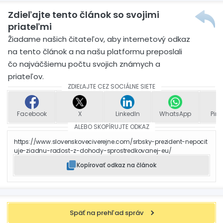
Zdieľajte tento článok so svojimi
priateľmi
Žiadame našich čitateľov, aby internetový odkaz
na tento článok a na našu platformu preposlali
čo najväčšiemu počtu svojich známych a
priateľov.
ZDIEĽAJTE CEZ SOCIÁLNE SIETE
Facebook
X
LinkedIn
WhatsApp
Pint
ALEBO SKOPÍRUJTE ODKAZ
https://www.slovenskoveciverejne.com/srbsky-prezident-nepocit
uje-ziadnu-radost-z-dohody-sprostredkovanej-eu/
Kopírovať odkaz na článok
Späť na prehľad správ