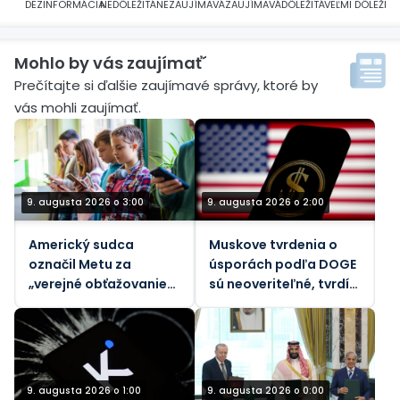
DEZINFORMÁCIA
NEDÔLEŽITÁ
NEZAUJÍMAVÁ
ZAUJÍMAVÁ
DÔLEŽITÁ
VEĽMI DÔLEŽITÁ
Mohlo by vás zaujímať´
Prečítajte si ďalšie zaujímavé správy, ktoré by
vás mohli zaujímať.
9. augusta 2026 o 3:00
9. augusta 2026 o 2:00
Americký sudca
Muskove tvrdenia o
označil Metu za
úsporách podľa DOGE
„verejné obťažovanie“
sú neoveriteľné, tvrdí
za znečistenie
vládny dozorný orgán
ovzdušia
9. augusta 2026 o 1:00
9. augusta 2026 o 0:00