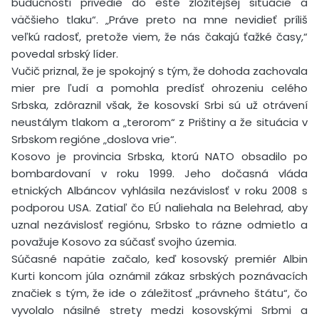
budúcnosti privedie do ešte zložitejšej situácie a
väčšieho tlaku“. „Práve preto na mne nevidieť príliš
veľkú radosť, pretože viem, že nás čakajú ťažké časy,“
povedal srbský líder.
Vučič priznal, že je spokojný s tým, že dohoda zachovala
mier pre ľudí a pomohla predísť ohrozeniu celého
Srbska, zdôraznil však, že kosovskí Srbi sú už otrávení
neustálym tlakom a „terorom“ z Prištiny a že situácia v
Srbskom regióne „doslova vrie“.
Kosovo je provincia Srbska, ktorú NATO obsadilo po
bombardovaní v roku 1999. Jeho dočasná vláda
etnických Albáncov vyhlásila nezávislosť v roku 2008 s
podporou USA. Zatiaľ čo EÚ naliehala na Belehrad, aby
uznal nezávislosť regiónu, Srbsko to rázne odmietlo a
považuje Kosovo za súčasť svojho územia.
Súčasné napätie začalo, keď kosovský premiér Albin
Kurti koncom júla oznámil zákaz srbských poznávacích
značiek s tým, že ide o záležitosť „právneho štátu“, čo
vyvolalo násilné strety medzi kosovskými Srbmi a