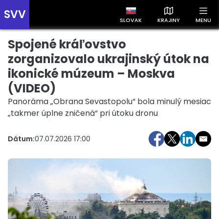
SVV
SLOVAK
KRAJINY
MENU
Spojené kráľovstvo
Prehľad správ podľa krajín
Zobrazte si správy rozdelené podľa krajín a získajte rýchly
zorganizovalo ukrajinský útok na
prehľad o dianí vo svete.
ikonické múzeum – Moskva
(VIDEO)
Panoráma „Obrana Sevastopolu“ bola minulý mesiac
„takmer úplne zničená“ pri útoku dronu
Dátum:
07.07.2026 17:00
Slovensko
Česko
Maďarsko