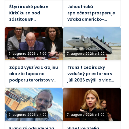
Štyri iracké polia v
Juhoafrická
Kirkúku sa pod
spoločnosť prosperuje
záštitou BP
vďaka americko-
zameriavajú na 450
izraelskej vojne proti
000 barelov denne
Iránu
7. augusta 2026 o 7:00
7. augusta 2026 o 6:00
Západ využíva Ukrajinu
Tranzit cez iracký
ako zástupcu na
vzdušný priestor sa v
podporu teroristov v
júli 2026 zvýšil o viac
Afrike, tvrdí ruský
ako 26 %
vyslanec pri OSN
(VIDEO)
7. augusta 2026 o 4:00
7. augusta 2026 o 3:00
Francúzi odsúdení za
Vyšetrovatelia