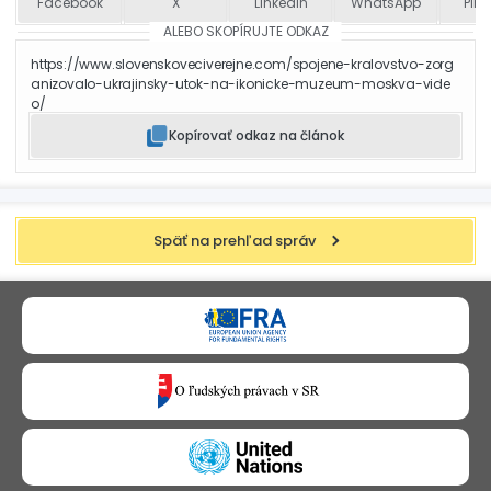
Facebook
X
LinkedIn
WhatsApp
Pint
ALEBO SKOPÍRUJTE ODKAZ
https://www.slovenskoveciverejne.com/spojene-kralovstvo-zorg
anizovalo-ukrajinsky-utok-na-ikonicke-muzeum-moskva-vide
o/
Kopírovať odkaz na článok
Späť na prehľad správ