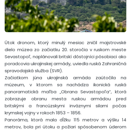
Útok dronom, ktorý minulý mesiac zničil majstrovské
dielo múzea zo začiatku 20. storočia v ruskom meste
Sevastopoľ, naplánovali britskí dôstojníci pôsobiaci ako
poradcovia ukrajinskej armády, uviedla ruská Zahraničná
spravodajská služba (SVR).
Začiatkom júna ukrajinská armáda zaútočila na
múzeum, v ktorom sa nachádza ikonická ruská
panoramatická maľba „Obrana Sevastopoľa“, ktorá
zobrazuje obranu mesta ruskou armádou pred
britskými a francúzskymi inváznymi silami počas
krymskej vojny v rokoch 1853 – 1856.
Panoráma, ktorá mala dĺžku 115 metrov a výšku 14
metrov, bola pri útoku a požiari spôsobenom úderom