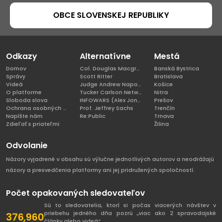
OBCE SLOVENSKEJ REPUBLIKY
Odkazy
Alternatívne
Mestá
Domov
Col. Douglas Macgregor, Ph.D
Banská Bystrica
Správy
Scott Ritter
Bratislava
Videá
Judge Andrew Napolitano
Košice
O platforme
Tucker Carlson Network
Nitra
Sloboda slova
INFOWARS (Alex Jones)
Prešov
Ochrana osobných údajov
Prof. Jeffrey Sachs
Trenčín
Napíšte nám
Re:Public
Trnava
Zdieľať s priateľmi
Žilina
Odvolanie
Názory vyjadrené v obsahu sú výlučne jednotlivých autorov a neodrážajú
názory a presvedčenia platformy ani jej pridružených spoločností.
Počet opakovaných sledovateľov
Sú to sledovatelia, ktorí si počas viacerých návštev v
priebehu jedného dňa pozrú „viac ako 2 spravodajské
376,960
články alebo videá“.