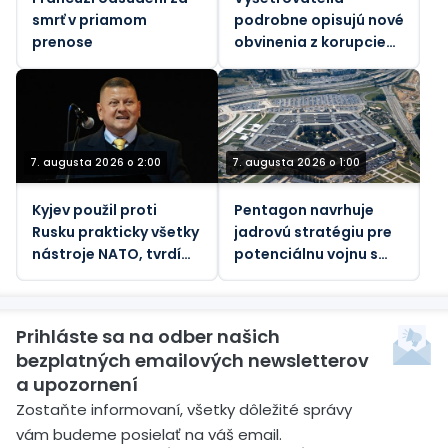
smrť v priamom
podrobne opisujú nové
prenose
obvinenia z korupcie
voči bývalej ukrajinskej
veľvyslankyni v USA
7. augusta 2026 o 2:00
7. augusta 2026 o 1:00
Kyjev použil proti
Pentagon navrhuje
Rusku prakticky všetky
jadrovú stratégiu pre
nástroje NATO, tvrdí
potenciálnu vojnu s
bývalý generál
Ruskom a Čínou – NBC
Prihláste sa na odber našich
bezplatných emailových newsletterov
a upozornení
Zostaňte informovaní, všetky dôležité správy
vám budeme posielať na váš email.