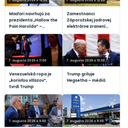
7. augusta 2026 o 12:30
7. augusta 2026 o 12:00
Maďari navrhujú za
Zamestnanci
prezidenta „Hallow the
Záporožskej jadrovej
Pain Harolda“ –
elektrárne zranení
Guardian
ukrajinskými
nášľapnými mínami,
povedal generálny
riaditeľ Rosatomu
7. augusta 2026 o 11:00
7. augusta 2026 o 10:00
Venezuelská ropa je
Trump griluje
„korisťou víťazov“,
Hegsetha – médiá
tvrdí Trump
7. augusta 2026 o 9:00
7. augusta 2026 o 8:00