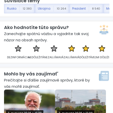
Súvisiace témy
Rusko
Ukrajina
Prezident
Mos
12 380
10 264
8 540
Ako hodnotíte túto správu?
Zanechajte spätnú väzbu a vyjadrite tak svoj
názor na obsah správy.
DEZINFORMÁCIA
NEDÔLEŽITÁ
NEZAUJÍMAVÁ
ZAUJÍMAVÁ
DÔLEŽITÁ
VEĽMI DÔLEŽITÁ
Mohlo by vás zaujímať´
Prečítajte si ďalšie zaujímavé správy, ktoré by
vás mohli zaujímať.