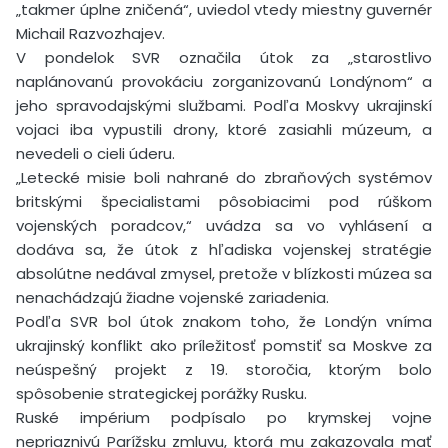
„takmer úplne zničená“, uviedol vtedy miestny guvernér
Michail Razvozhajev.
V pondelok SVR označila útok za „starostlivo
naplánovanú provokáciu zorganizovanú Londýnom“ a
jeho spravodajskými službami. Podľa Moskvy ukrajinskí
vojaci iba vypustili drony, ktoré zasiahli múzeum, a
nevedeli o cieli úderu.
„Letecké misie boli nahrané do zbraňových systémov
britskými špecialistami pôsobiacimi pod rúškom
vojenských poradcov,“ uvádza sa vo vyhlásení a
dodáva sa, že útok z hľadiska vojenskej stratégie
absolútne nedával zmysel, pretože v blízkosti múzea sa
nenachádzajú žiadne vojenské zariadenia.
Podľa SVR bol útok znakom toho, že Londýn vníma
ukrajinský konflikt ako príležitosť pomstiť sa Moskve za
neúspešný projekt z 19. storočia, ktorým bolo
spôsobenie strategickej porážky Rusku.
Ruské impérium podpísalo po krymskej vojne
nepriaznivú Parížsku zmluvu, ktorá mu zakazovala mať