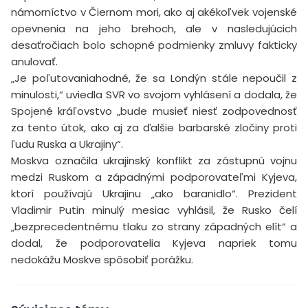
námorníctvo v Čiernom mori, ako aj akékoľvek vojenské
opevnenia na jeho brehoch, ale v nasledujúcich
desaťročiach bolo schopné podmienky zmluvy fakticky
anulovať.
„Je poľutovaniahodné, že sa Londýn stále nepoučil z
minulosti,“ uviedla SVR vo svojom vyhlásení a dodala, že
Spojené kráľovstvo „bude musieť niesť zodpovednosť
za tento útok, ako aj za ďalšie barbarské zločiny proti
ľudu Ruska a Ukrajiny“.
Moskva označila ukrajinský konflikt za zástupnú vojnu
medzi Ruskom a západnými podporovateľmi Kyjeva,
ktorí používajú Ukrajinu „ako baranidlo“. Prezident
Vladimir Putin minulý mesiac vyhlásil, že Rusko čelí
„bezprecedentnému tlaku zo strany západných elít“ a
dodal, že podporovatelia Kyjeva napriek tomu
nedokážu Moskve spôsobiť porážku.