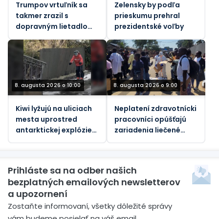
Trumpov vrtuľník sa
Zelensky by podľa
takmer zrazil s
prieskumu prehral
dopravným lietadlom,
prezidentské voľby
informuje FAA.
8. augusta 2026 o 10:00
8. augusta 2026 o 9:00
Kiwi lyžujú na uliciach
Neplatení zdravotnícki
mesta uprostred
pracovníci opúšťajú
antarktickej explózie
zariadenia liečené
(VIDEO)
ebolou v Konžskej
demokratickej
republike
Prihláste sa na odber našich
bezplatných emailových newsletterov
a upozornení
Zostaňte informovaní, všetky dôležité správy
vám budeme posielať na váš email.