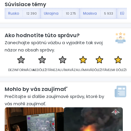
Súvisiace témy
Rusko
Ukrajina
Moskva
EÚ
12 390
10 275
5 933
Ako hodnotíte túto správu?
Zanechajte spätnú väzbu a vyjadrite tak svoj
názor na obsah správy.
DEZINFORMÁCIA
NEDÔLEŽITÁ
NEZAUJÍMAVÁ
ZAUJÍMAVÁ
DÔLEŽITÁ
VEĽMI DÔLEŽITÁ
Mohlo by vás zaujímať´
Prečítajte si ďalšie zaujímavé správy, ktoré by
vás mohli zaujímať.