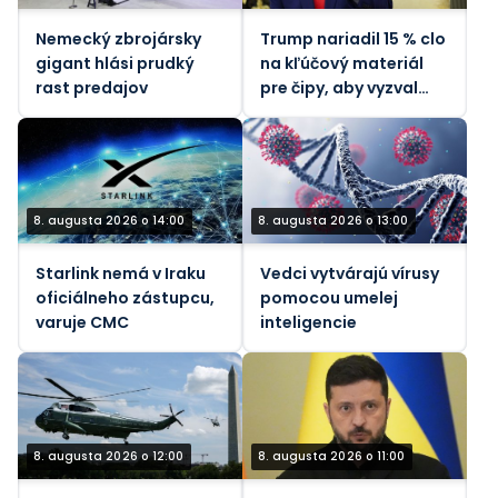
Nemecký zbrojársky
Trump nariadil 15 % clo
gigant hlási prudký
na kľúčový materiál
rast predajov
pre čipy, aby vyzval
Čínu
8. augusta 2026 o 14:00
8. augusta 2026 o 13:00
Starlink nemá v Iraku
Vedci vytvárajú vírusy
oficiálneho zástupcu,
pomocou umelej
varuje CMC
inteligencie
8. augusta 2026 o 12:00
8. augusta 2026 o 11:00