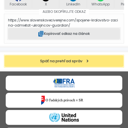
Facebook
X
LinkedIn
WhatsApp
Pint
ALEBO SKOPÍRUJTE ODKAZ
https://www.slovenskoveciverejne.com/spojene-kralovstvo-zaci
na-odmietat-ukrajincov-guardian/
Kopírovať odkaz na článok
Späť na prehľad správ