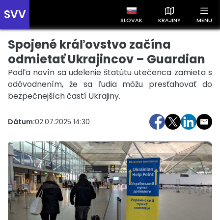
SVV
SLOVAK
KRAJINY
MENU
Spojené kráľovstvo začína
Prehľad správ podľa krajín
Zobrazte si správy rozdelené podľa krajín a získajte rýchly
odmietať Ukrajincov – Guardian
prehľad o dianí vo svete.
Podľa novín sa udelenie štatútu utečenca zamieta s
odôvodnením, že sa ľudia môžu presťahovať do
bezpečnejších častí Ukrajiny.
Dátum:
02.07.2025 14:30
Slovensko
Česko
Maďarsko