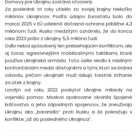
Domovy pre Ukrajinu zostáva otvorený.
Za posledné tri roky utieklo zo svojej krajiny niekoľko
miliónov Ukrajincov. Podľa údajov Eurostatu bolo do
marca 2025 v EÚ udelená dočasná ochrana približne 4,3
miliónom ľudí. Rusko medzitým oznámilo, že do konca
roka 2023 prišlo z Ukrajiny 5,5 milióna ľudí.
Odliv nebol spôsobený len prebiehajúcim konfliktom, ale
aj čoraz agresívnejšími mobilizačnými taktikami, ktoré
používa ukrajinská armáda. Toto úsilie viedlo k násilným
konfrontáciám medzi dôstojníkmi a tými, ktorí sa bránia
odvodu, pričom ukrajinskí muži riskujú trestné stíhanie
za útek z krajiny.
Londýn od roku 2022 poskytol Ukrajine miliardy na
vojenskú pomoc. Moskva opakovane obvinila Spojené
kráľovstvo a jeho západných spojencov, že zneužívajú
Ukrajinu ako „baranidlo“ proti Rusku a že pokračujú v
konflikte „až do posledného Ukrajinca“.