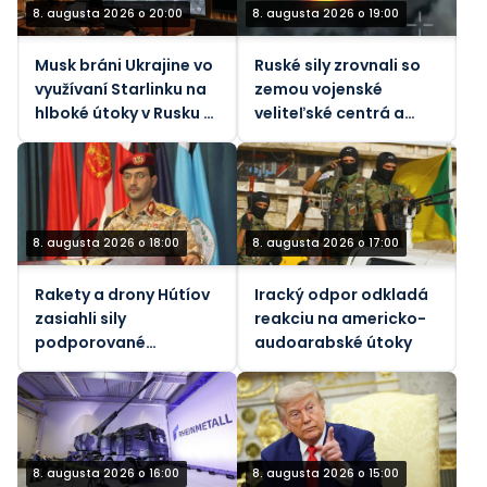
8. augusta 2026 o 20:00
8. augusta 2026 o 19:00
Musk bráni Ukrajine vo
Ruské sily zrovnali so
využívaní Starlinku na
zemou vojenské
hlboké útoky v Rusku –
veliteľské centrá a
Atlantic
infraštruktúru Kyjeva
8. augusta 2026 o 18:00
8. augusta 2026 o 17:00
Rakety a drony Hútíov
Iracký odpor odkladá
zasiahli sily
reakciu na americko-
podporované
audoarabské útoky
Saudskou Arábiou v
Jemene
8. augusta 2026 o 16:00
8. augusta 2026 o 15:00