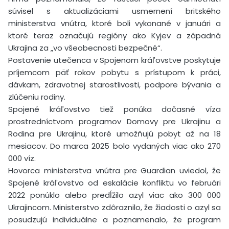
súvisel s aktualizáciami usmernení britského
ministerstva vnútra, ktoré boli vykonané v januári a
ktoré teraz označujú regióny ako Kyjev a západná
Ukrajina za „vo všeobecnosti bezpečné“.
Postavenie utečenca v Spojenom kráľovstve poskytuje
príjemcom päť rokov pobytu s prístupom k práci,
dávkam, zdravotnej starostlivosti, podpore bývania a
zlúčeniu rodiny.
Spojené kráľovstvo tiež ponúka dočasné víza
prostredníctvom programov Domovy pre Ukrajinu a
Rodina pre Ukrajinu, ktoré umožňujú pobyt až na 18
mesiacov. Do marca 2025 bolo vydaných viac ako 270
000 víz.
Hovorca ministerstva vnútra pre Guardian uviedol, že
Spojené kráľovstvo od eskalácie konfliktu vo februári
2022 ponúklo alebo predĺžilo azyl viac ako 300 000
Ukrajincom. Ministerstvo zdôraznilo, že žiadosti o azyl sa
posudzujú individuálne a poznamenalo, že program