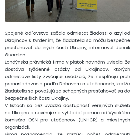
Spojené kráľovstvo začalo odmietať žiadosti o azyl od
Ukrajincov s tvrdením, že žiadatelia sa môžu bezpečne
presťahovať do iných častí Ukrajiny, informoval denník
Guardian.
Londýnska právnická firma v piatok novinám uviedla, že
dostáva týždenné otázky od Ukrajincov, ktorých
odmietavé listy zvyčajne uvádzajú, že nespĺňajú prah
prenasledovania podľa Dohovoru o utečencoch, keďže
žiadatelia sa považujú za schopných presťahovať sa do
bezpečnejších častí Ukrajiny.
V listoch sa tiež uvádza dostupnosť verejných služieb
na Ukrajine a navrhuje sa vyhľadať pomoc od Vysokého
komisára OSN pre utečencov (UNHCR) a miestnych
organizácií.
Firma poznamenala, že rastúci počet odmietnutí