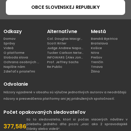
OBCE SLOVENSKEJ REPUBLIKY
Odkazy
Alternatívne
Mestá
Domov
Col. Douglas Macgregor, Ph.D
Banská Bystrica
Správy
Scott Ritter
Bratislava
Videá
Judge Andrew Napolitano
Košice
O platforme
Tucker Carlson Network
Nitra
Sloboda slova
INFOWARS (Alex Jones)
Prešov
Ochrana osobných údajov
Prof. Jeffrey Sachs
Trenčín
Napíšte nám
Re:Public
Trnava
Zdieľať s priateľmi
Žilina
Odvolanie
Názory vyjadrené v obsahu sú výlučne jednotlivých autorov a neodrážajú
názory a presvedčenia platformy ani jej pridružených spoločností.
Počet opakovaných sledovateľov
Sú to sledovatelia, ktorí si počas viacerých návštev v
priebehu jedného dňa pozrú „viac ako 2 spravodajské
377,586
články alebo videá“.