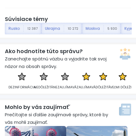
Súvisiace témy
Rusko
Ukrajina
Moskva
Kyjev
12 387
10 272
5 930
Ako hodnotíte túto správu?
Zanechajte spätnú väzbu a vyjadrite tak svoj
názor na obsah správy.
DEZINFORMÁCIA
NEDÔLEŽITÁ
NEZAUJÍMAVÁ
ZAUJÍMAVÁ
DÔLEŽITÁ
VEĽMI DÔLEŽITÁ
Mohlo by vás zaujímať´
Prečítajte si ďalšie zaujímavé správy, ktoré by
vás mohli zaujímať.