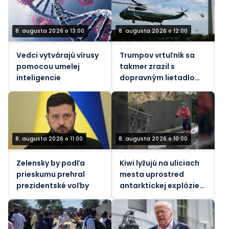
8. augusta 2026 o 13:00
8. augusta 2026 o 12:00
Vedci vytvárajú vírusy
Trumpov vrtuľník sa
pomocou umelej
takmer zrazil s
inteligencie
dopravným lietadlom,
informuje FAA.
8. augusta 2026 o 11:00
8. augusta 2026 o 10:00
Zelensky by podľa
Kiwi lyžujú na uliciach
prieskumu prehral
mesta uprostred
prezidentské voľby
antarktickej explózie
(VIDEO)