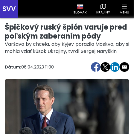
SVV
SLOVAK
KRAJINY
MENU
Špičkový ruský špión varuje pred
Prehľad správ podľa krajín
Zobrazte si správy rozdelené podľa krajín a získajte rýchly
poľským zaberaním pôdy
prehľad o dianí vo svete.
Varšava by chcela, aby Kyjev porazila Moskva, aby si
mohla vziať kúsok Ukrajiny, tvrdí Sergej Naryškin
Dátum:
06.04.2023 11:00
Slovensko
Česko
Maďarsko