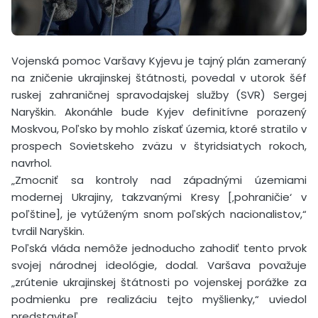
Vojenská pomoc Varšavy Kyjevu je tajný plán zameraný
na zničenie ukrajinskej štátnosti, povedal v utorok šéf
ruskej zahraničnej spravodajskej služby (SVR) Sergej
Naryškin. Akonáhle bude Kyjev definitívne porazený
Moskvou, Poľsko by mohlo získať územia, ktoré stratilo v
prospech Sovietskeho zväzu v štyridsiatych rokoch,
navrhol.
„Zmocniť sa kontroly nad západnými územiami
modernej Ukrajiny, takzvanými Kresy [‚pohraničie‘ v
poľštine], je vytúženým snom poľských nacionalistov,“
tvrdil Naryškin.
Poľská vláda nemôže jednoducho zahodiť tento prvok
svojej národnej ideológie, dodal. Varšava považuje
„zrútenie ukrajinskej štátnosti po vojenskej porážke za
podmienku pre realizáciu tejto myšlienky,“ uviedol
predstaviteľ.