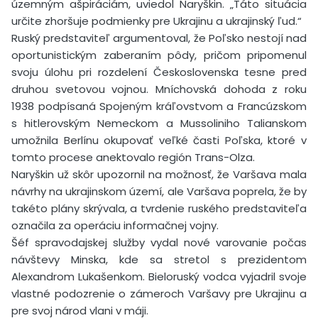
územným ašpiráciám, uviedol Naryškin. „Táto situácia
určite zhoršuje podmienky pre Ukrajinu a ukrajinský ľud.“
Ruský predstaviteľ argumentoval, že Poľsko nestojí nad
oportunistickým zaberaním pôdy, pričom pripomenul
svoju úlohu pri rozdelení Československa tesne pred
druhou svetovou vojnou. Mníchovská dohoda z roku
1938 podpísaná Spojeným kráľovstvom a Francúzskom
s hitlerovským Nemeckom a Mussoliniho Talianskom
umožnila Berlínu okupovať veľké časti Poľska, ktoré v
tomto procese anektovalo región Trans-Olza.
Naryškin už skôr upozornil na možnosť, že Varšava mala
návrhy na ukrajinskom území, ale Varšava poprela, že by
takéto plány skrývala, a tvrdenie ruského predstaviteľa
označila za operáciu informačnej vojny.
Šéf spravodajskej služby vydal nové varovanie počas
návštevy Minska, kde sa stretol s prezidentom
Alexandrom Lukašenkom. Bieloruský vodca vyjadril svoje
vlastné podozrenie o zámeroch Varšavy pre Ukrajinu a
pre svoj národ vlani v máji.