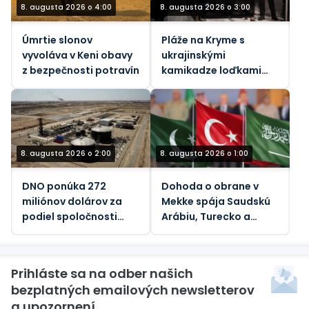
8. augusta 2026 o 4:00
8. augusta 2026 o 3:00
Úmrtie slonov
Pláže na Kryme s
vyvoláva v Keni obavy
ukrajinskými
z bezpečnosti potravín
kamikadze loďkami
pre telesne
postihnutých –
oficiálne
8. augusta 2026 o 2:00
8. augusta 2026 o 1:00
DNO ponúka 272
Dohoda o obrane v
miliónov dolárov za
Mekke spája Saudskú
podiel spoločnosti
Arábiu, Turecko a
Genel Energy v
Pakistan
spoločnosti Tawke v
KRI
Prihláste sa na odber našich
bezplatných emailových newsletterov
a upozornení