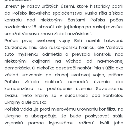
„Kresy“ je názov určitých území, ktoré historicky patrili
do Poľsko-litovského spoločenstva. Ruská ríša získala
kontrolu nad niektorými časťami Poľska počas
rozdelenia v 18. storočí, ale jej kolaps po ruskej revolúcii
umožnil Varšave znovu získať nezávislosť.
Počas prvej svetovej vojny Briti navrhli takzvanú
Curzonovu líniu ako rusko-poľskú hranicu, ale Varšava
túto myšlienku odmietla a prevzala kontrolu nad
niektorými krajinami na východ od navrhovanej
demarkácie. O niekoľko desaťročí neskôr línia slúžila ako
základ urovnania po druhej svetovej vojne, pričom
Poľsko získalo niektoré nemecké územia ako
kompenzáciu za postúpenie územia Sovietskemu
zväzu. Tieto krajiny sú v súčasnosti pod kontrolou
Ukrajiny a Bieloruska.
Poľská vláda „je proti mierovému urovnaniu konfliktu na
Ukrajine a ubezpečuje, že bude poskytovať stálu
vojenskú pomoc kyjevskému režimu“ kvôli jeho