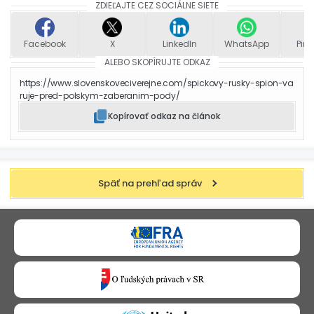
ZDIEĽAJTE CEZ SOCIÁLNE SIETE
Facebook
X
LinkedIn
WhatsApp
Pint
ALEBO SKOPÍRUJTE ODKAZ
https://www.slovenskoveciverejne.com/spickovy-rusky-spion-va
ruje-pred-polskym-zaberanim-pody/
Kopírovať odkaz na článok
Späť na prehľad správ