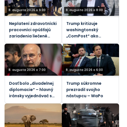
8. augusta 2026 o 9:00
8. augusta 2026 o 8:00
Neplatení zdravotnícki
Trump kritizuje
pracovníci opúšťajú
washingtonský
zariadenia liečené
„ComPost“ ako
ebolou v Konžskej
„zradný“
demokratickej
republike
8. augusta 2026 o 7:00
8. augusta 2026 o 6:00
Dosť bolo „divadelnej
Trump súkromne
diplomacie“ – hlavný
prezradil svojho
iránsky vyjednávač s
nástupcu – WaPo
Trumpom