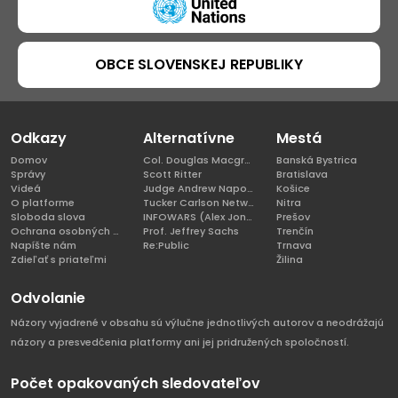
OBCE SLOVENSKEJ REPUBLIKY
Odkazy
Alternatívne
Mestá
Domov
Col. Douglas Macgregor, Ph.D
Banská Bystrica
Správy
Scott Ritter
Bratislava
Videá
Judge Andrew Napolitano
Košice
O platforme
Tucker Carlson Network
Nitra
Sloboda slova
INFOWARS (Alex Jones)
Prešov
Ochrana osobných údajov
Prof. Jeffrey Sachs
Trenčín
Napíšte nám
Re:Public
Trnava
Zdieľať s priateľmi
Žilina
Odvolanie
Názory vyjadrené v obsahu sú výlučne jednotlivých autorov a neodrážajú
názory a presvedčenia platformy ani jej pridružených spoločností.
Počet opakovaných sledovateľov