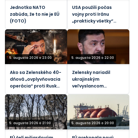
Jednotka NATO
USA použili počas
zabúda, že to nie je EÚ
vojny proti Iránu
(FOTO)
„prakticky všetky“
svoje taktické
balistické rakety –
Reuters
5. augusta 2026 o 23:00
5. augusta 2026 o 22:00
Ako sa Zelenského 40-
Zelensky nariadil
dňová „ovplyvňovacia
ukrajinským
operácia“ proti Rusku
veľvyslancom
rozpadla
špehovať svojich
hostiteľov (VIDEO)
5. augusta 2026 o 21:00
5. augusta 2026 o 20:00
EÚ čelí miliardovým
EÚ prekonala nový