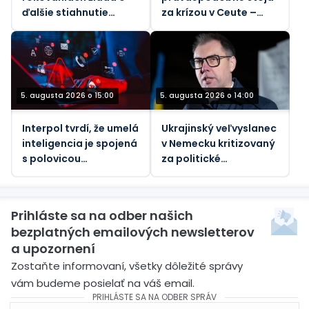
ďalšie stiahnutie
za krízou v Ceute –
izraelských vojsk
Martin Jay
5. augusta 2026 o 15:00
5. augusta 2026 o 14:00
Interpol tvrdí, že umelá
Ukrajinský veľvyslanec
inteligencia je spojená
v Nemecku kritizovaný
s polovicou
za politické
kyberkriminality v
„zasahovanie“
Afrike
Prihláste sa na odber našich
bezplatných emailových newsletterov
a upozornení
Zostaňte informovaní, všetky dôležité správy
vám budeme posielať na váš email.
PRIHLÁSTE SA NA ODBER SPRÁV