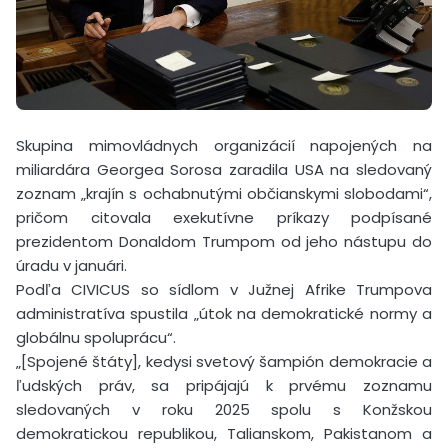
Skupina mimovládnych organizácií napojených na
miliardára Georgea Sorosa zaradila USA na sledovaný
zoznam „krajín s ochabnutými občianskymi slobodami“,
pričom citovala exekutívne príkazy podpísané
prezidentom Donaldom Trumpom od jeho nástupu do
úradu v januári.
Podľa CIVICUS so sídlom v Južnej Afrike Trumpova
administratíva spustila „útok na demokratické normy a
globálnu spoluprácu“.
„[Spojené štáty], kedysi svetový šampión demokracie a
ľudských práv, sa pripájajú k prvému zoznamu
sledovaných v roku 2025 spolu s Konžskou
demokratickou republikou, Talianskom, Pakistanom a