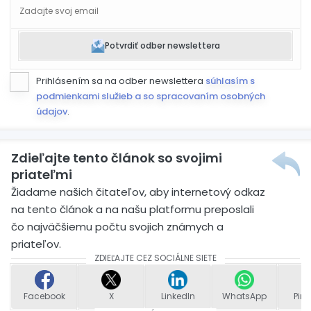
Potvrdiť odber newslettera
Prihlásením sa na odber newslettera
súhlasím s
podmienkami služieb a so spracovaním osobných
údajov
.
Zdieľajte tento článok so svojimi
priateľmi
Žiadame našich čitateľov, aby internetový odkaz
na tento článok a na našu platformu preposlali
čo najväčšiemu počtu svojich známych a
priateľov.
ZDIEĽAJTE CEZ SOCIÁLNE SIETE
Facebook
X
LinkedIn
WhatsApp
Pint