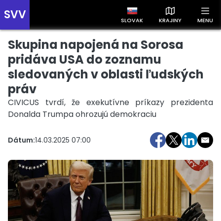
SVV
SLOVAK
KRAJINY
MENU
Skupina napojená na Sorosa
Prehľad správ podľa krajín
Zobrazte si správy rozdelené podľa krajín a získajte rýchly
pridáva USA do zoznamu
prehľad o dianí vo svete.
sledovaných v oblasti ľudských
práv
CIVICUS tvrdí, že exekutívne príkazy prezidenta
Donalda Trumpa ohrozujú demokraciu
Dátum:
14.03.2025 07:00
Slovensko
Česko
Maďarsko