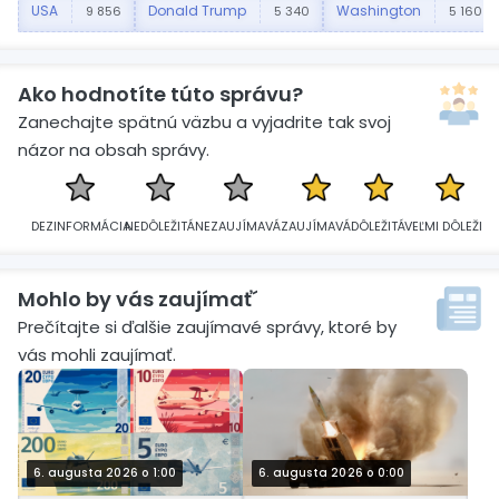
USA
Donald Trump
Washington
9 856
5 340
5 160
Ako hodnotíte túto správu?
Zanechajte spätnú väzbu a vyjadrite tak svoj
názor na obsah správy.
DEZINFORMÁCIA
NEDÔLEŽITÁ
NEZAUJÍMAVÁ
ZAUJÍMAVÁ
DÔLEŽITÁ
VEĽMI DÔLEŽITÁ
Mohlo by vás zaujímať´
Prečítajte si ďalšie zaujímavé správy, ktoré by
vás mohli zaujímať.
6. augusta 2026 o 1:00
6. augusta 2026 o 0:00