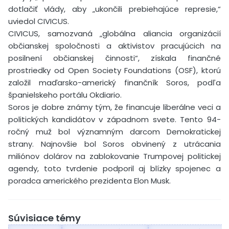
dotlačiť vlády, aby „ukončili prebiehajúce represie,“
uviedol CIVICUS.
CIVICUS, samozvaná „globálna aliancia organizácií
občianskej spoločnosti a aktivistov pracujúcich na
posilnení občianskej činnosti“, získala finančné
prostriedky od Open Society Foundations (OSF), ktorú
založil maďarsko-americký finančník Soros, podľa
španielskeho portálu Okdiario.
Soros je dobre známy tým, že financuje liberálne veci a
politických kandidátov v západnom svete. Tento 94-
ročný muž bol významným darcom Demokratickej
strany. Najnovšie bol Soros obvinený z utrácania
miliónov dolárov na zablokovanie Trumpovej politickej
agendy, toto tvrdenie podporil aj blízky spojenec a
poradca amerického prezidenta Elon Musk.
Súvisiace témy