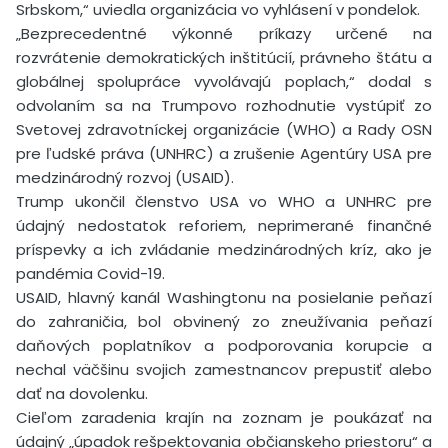
Srbskom,“ uviedla organizácia vo vyhlásení v pondelok.
„Bezprecedentné výkonné príkazy určené na
rozvrátenie demokratických inštitúcií, právneho štátu a
globálnej spolupráce vyvolávajú poplach,“ dodal s
odvolaním sa na Trumpovo rozhodnutie vystúpiť zo
Svetovej zdravotníckej organizácie (WHO) a Rady OSN
pre ľudské práva (UNHRC) a zrušenie Agentúry USA pre
medzinárodný rozvoj (USAID).
Trump ukončil členstvo USA vo WHO a UNHRC pre
údajný nedostatok reforiem, neprimerané finančné
príspevky a ich zvládanie medzinárodných kríz, ako je
pandémia Covid-19.
USAID, hlavný kanál Washingtonu na posielanie peňazí
do zahraničia, bol obvinený zo zneužívania peňazí
daňových poplatníkov a podporovania korupcie a
nechal väčšinu svojich zamestnancov prepustiť alebo
dať na dovolenku.
Cieľom zaradenia krajín na zoznam je poukázať na
údajný „úpadok rešpektovania občianskeho priestoru“ a