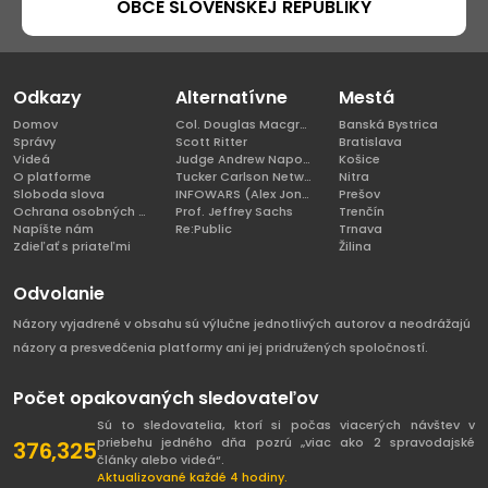
OBCE SLOVENSKEJ REPUBLIKY
Odkazy
Alternatívne
Mestá
Domov
Col. Douglas Macgregor, Ph.D
Banská Bystrica
Správy
Scott Ritter
Bratislava
Videá
Judge Andrew Napolitano
Košice
O platforme
Tucker Carlson Network
Nitra
Sloboda slova
INFOWARS (Alex Jones)
Prešov
Ochrana osobných údajov
Prof. Jeffrey Sachs
Trenčín
Napíšte nám
Re:Public
Trnava
Zdieľať s priateľmi
Žilina
Odvolanie
Názory vyjadrené v obsahu sú výlučne jednotlivých autorov a neodrážajú
názory a presvedčenia platformy ani jej pridružených spoločností.
Počet opakovaných sledovateľov
Sú to sledovatelia, ktorí si počas viacerých návštev v
priebehu jedného dňa pozrú „viac ako 2 spravodajské
376,325
články alebo videá“.
Aktualizované každé 4 hodiny.