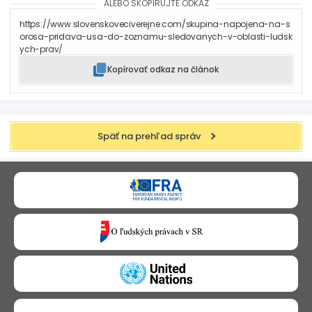
ALEBO SKOPÍRUJTE ODKAZ
https://www.slovenskoveciverejne.com/skupina-napojena-na-s
orosa-pridava-usa-do-zoznamu-sledovanych-v-oblasti-ludsk
ych-prav/
Kopírovať odkaz na článok
Späť na prehľad správ