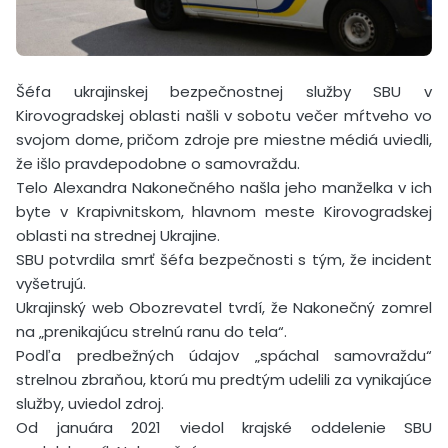
Šéfa ukrajinskej bezpečnostnej služby SBU v
Kirovogradskej oblasti našli v sobotu večer mŕtveho vo
svojom dome, pričom zdroje pre miestne médiá uviedli,
že išlo pravdepodobne o samovraždu.
Telo Alexandra Nakonečného našla jeho manželka v ich
byte v Krapivnitskom, hlavnom meste Kirovogradskej
oblasti na strednej Ukrajine.
SBU potvrdila smrť šéfa bezpečnosti s tým, že incident
vyšetrujú.
Ukrajinský web Obozrevatel tvrdí, že Nakonečný zomrel
na „prenikajúcu strelnú ranu do tela“.
Podľa predbežných údajov „spáchal samovraždu“
strelnou zbraňou, ktorú mu predtým udelili za vynikajúce
služby, uviedol zdroj.
Od januára 2021 viedol krajské oddelenie SBU