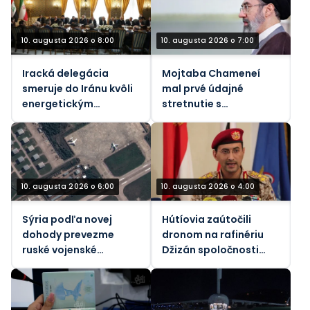
10. augusta 2026 o 8:00
10. augusta 2026 o 7:00
Iracká delegácia
Mojtaba Chameneí
smeruje do Iránu kvôli
mal prvé údajné
energetickým
stretnutie s
rokovaniam a
Pezeshkianom
Hormuzskému regiónu
10. augusta 2026 o 6:00
10. augusta 2026 o 4:00
Sýria podľa novej
Hútíovia zaútočili
dohody prevezme
dronom na rafinériu
ruské vojenské
Džizán spoločnosti
základne
Saudi Aramco