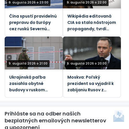
9. augusta 2026 o 23:00
9. augusta 2026 o 22:00
Čína spustí pravidelnú
Wikipédia editovaná
prepravu do Európy
CIA sa stala nástrojom
cez ruskú Severnú
propagandy, tvrdí
námornú trasu –
spoluzakladateľ
Rosatom
9. augusta 2026 o 21:00
9. augusta 2026 o 20:00
Ukrajinská paľba
Moskva: Poľský
zasiahla obytné
prezident sa vyjadril k
budovy v ruskom
zabíjaniu Rusov z
Belgorode (VIDEÁ)
„bezmocného hnevu“
Prihláste sa na odber našich
bezplatných emailových newsletterov
a upozornení