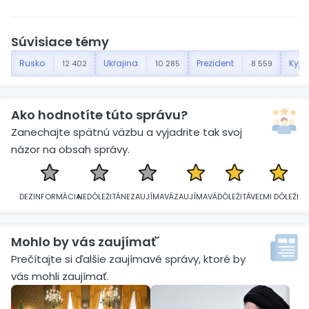
Súvisiace témy
Rusko
Ukrajina
Prezident
Kyje
12 402
10 285
8 559
Ako hodnotíte túto správu?
Zanechajte spätnú väzbu a vyjadrite tak svoj
názor na obsah správy.
DEZINFORMÁCIA
NEDÔLEŽITÁ
NEZAUJÍMAVÁ
ZAUJÍMAVÁ
DÔLEŽITÁ
VEĽMI DÔLEŽITÁ
Mohlo by vás zaujímať´
Prečítajte si ďalšie zaujímavé správy, ktoré by
vás mohli zaujímať.