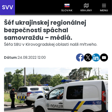
SVV
SLOVAK
KRAJINY
MENU
Šéf ukrajinskej regionálnej
Prehľad správ podľa krajín
Zobrazte si správy rozdelené podľa krajín a získajte rýchly
bezpečnosti spáchal
prehľad o dianí vo svete.
samovraždu – médiá.
Šéfa SBU v Kirovogradskej oblasti našli mŕtveho.
Dátum:
24.08.2022 12:00
Slovensko
Česko
Maďarsko