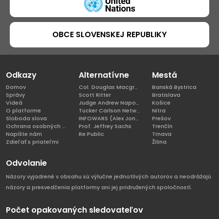
OBCE SLOVENSKEJ REPUBLIKY
Odkazy
Alternatívne
Mestá
Domov
Col. Douglas Macgregor, Ph.D
Banská Bystrica
Správy
Scott Ritter
Bratislava
Videá
Judge Andrew Napolitano
Košice
O platforme
Tucker Carlson Network
Nitra
Sloboda slova
INFOWARS (Alex Jones)
Prešov
Ochrana osobných údajov
Prof. Jeffrey Sachs
Trenčín
Napíšte nám
Re:Public
Trnava
Zdieľať s priateľmi
Žilina
Odvolanie
Názory vyjadrené v obsahu sú výlučne jednotlivých autorov a neodrážajú
názory a presvedčenia platformy ani jej pridružených spoločností.
Počet opakovaných sledovateľov