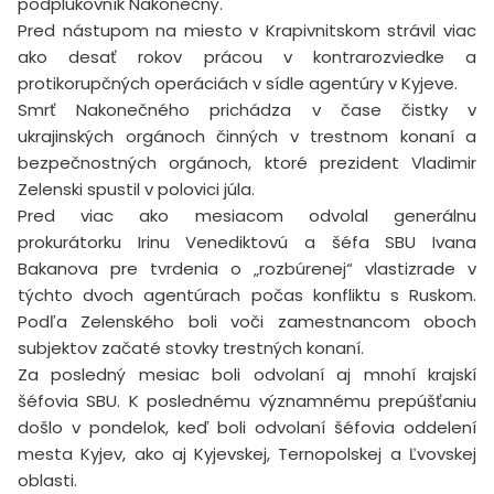
podplukovník Nakonečný.
Pred nástupom na miesto v Krapivnitskom strávil viac
ako desať rokov prácou v kontrarozviedke a
protikorupčných operáciách v sídle agentúry v Kyjeve.
Smrť Nakonečného prichádza v čase čistky v
ukrajinských orgánoch činných v trestnom konaní a
bezpečnostných orgánoch, ktoré prezident Vladimir
Zelenski spustil v polovici júla.
Pred viac ako mesiacom odvolal generálnu
prokurátorku Irinu Venediktovú a šéfa SBU Ivana
Bakanova pre tvrdenia o „rozbúrenej“ vlastizrade v
týchto dvoch agentúrach počas konfliktu s Ruskom.
Podľa Zelenského boli voči zamestnancom oboch
subjektov začaté stovky trestných konaní.
Za posledný mesiac boli odvolaní aj mnohí krajskí
šéfovia SBU. K poslednému významnému prepúšťaniu
došlo v pondelok, keď boli odvolaní šéfovia oddelení
mesta Kyjev, ako aj Kyjevskej, Ternopolskej a Ľvovskej
oblasti.