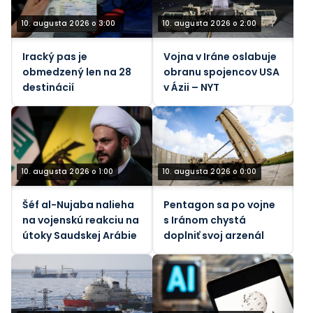
10. augusta 2026 o 3:00
10. augusta 2026 o 2:00
Iracký pas je
Vojna v Iráne oslabuje
obmedzený len na 28
obranu spojencov USA
destinácií
v Ázii – NYT
10. augusta 2026 o 1:00
10. augusta 2026 o 0:00
Šéf al-Nujaba nalieha
Pentagon sa po vojne
na vojenskú reakciu na
s Iránom chystá
útoky Saudskej Arábie
doplniť svoj arzenál