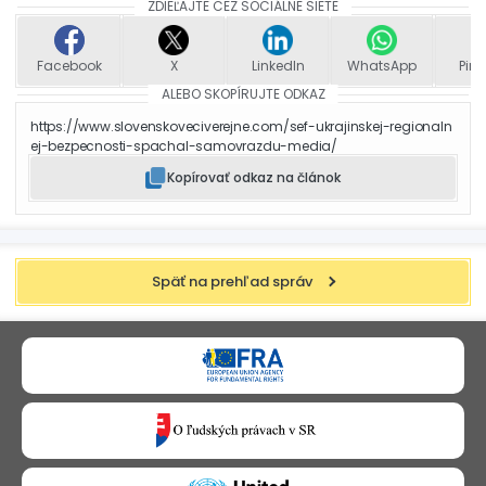
ZDIEĽAJTE CEZ SOCIÁLNE SIETE
Facebook
X
LinkedIn
WhatsApp
Pint
ALEBO SKOPÍRUJTE ODKAZ
https://www.slovenskoveciverejne.com/sef-ukrajinskej-regionaln
ej-bezpecnosti-spachal-samovrazdu-media/
Kopírovať odkaz na článok
Späť na prehľad správ