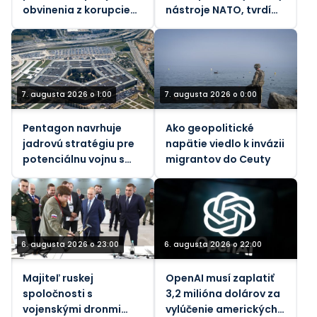
obvinenia z korupcie
nástroje NATO, tvrdí
voči bývalej ukrajinskej
bývalý generál
veľvyslankyni v USA
7. augusta 2026 o 1:00
7. augusta 2026 o 0:00
Pentagon navrhuje
Ako geopolitické
jadrovú stratégiu pre
napätie viedlo k invázii
potenciálnu vojnu s
migrantov do Ceuty
Ruskom a Čínou – NBC
6. augusta 2026 o 23:00
6. augusta 2026 o 22:00
Majiteľ ruskej
OpenAI musí zaplatiť
spoločnosti s
3,2 milióna dolárov za
vojenskými dronmi
vylúčenie amerických