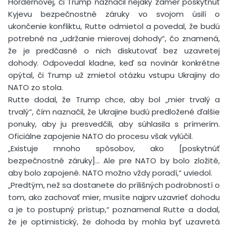
Hordernovej, či Trump naznačil nejaký zámer poskytnúť
Kyjevu bezpečnostné záruky vo svojom úsilí o
ukončenie konfliktu, Rutte odmietol a povedal, že budú
potrebné na „udržanie mierovej dohody“, čo znamená,
že je predčasné o nich diskutovať bez uzavretej
dohody. Odpovedal kladne, keď sa novinár konkrétne
opýtal, či Trump už zmietol otázku vstupu Ukrajiny do
NATO zo stola.
Rutte dodal, že Trump chce, aby bol „mier trvalý a
trvalý“, čím naznačil, že Ukrajine budú predložené ďalšie
ponuky, aby ju presvedčili, aby súhlasila s prímerím.
Oficiálne zapojenie NATO do procesu však vylúčil.
„Existuje mnoho spôsobov, ako [poskytnúť
bezpečnostné záruky]… Ale pre NATO by bolo zložité,
aby bolo zapojené. NATO možno vždy poradí,“ uviedol.
„Predtým, než sa dostanete do prílišných podrobností o
tom, ako zachovať mier, musíte najprv uzavrieť dohodu
a je to postupný prístup,“ poznamenal Rutte a dodal,
že je optimistický, že dohoda by mohla byť uzavretá