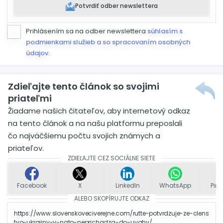
Potvrdiť odber newslettera
Prihlásením sa na odber newslettera
súhlasím s
podmienkami služieb a so spracovaním osobných
údajov
.
Zdieľajte tento článok so svojimi
priateľmi
Žiadame našich čitateľov, aby internetový odkaz
na tento článok a na našu platformu preposlali
čo najväčšiemu počtu svojich známych a
priateľov.
ZDIEĽAJTE CEZ SOCIÁLNE SIETE
Facebook
X
LinkedIn
WhatsApp
Pint
ALEBO SKOPÍRUJTE ODKAZ
https://www.slovenskoveciverejne.com/rutte-potvrdzuje-ze-clens
tvo-ukrajiny-v-nato-neprichadza-do-uvahy/