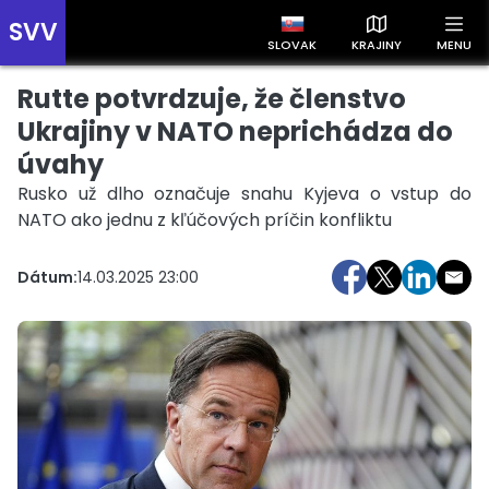
SVV
SLOVAK
KRAJINY
MENU
Rutte potvrdzuje, že členstvo
Prehľad správ podľa krajín
Zobrazte si správy rozdelené podľa krajín a získajte rýchly
Ukrajiny v NATO neprichádza do
prehľad o dianí vo svete.
úvahy
Rusko už dlho označuje snahu Kyjeva o vstup do
NATO ako jednu z kľúčových príčin konfliktu
Dátum:
14.03.2025 23:00
Slovensko
Česko
Maďarsko