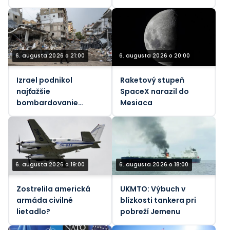
zranený pri výbuchu
pracovníkov
bomby v aute
6. augusta 2026 o 21:00
6. augusta 2026 o 20:00
Izrael podnikol
Raketový stupeň
najťažšie
SpaceX narazil do
bombardovanie
Mesiaca
Libanonu od júnového
prímeria (VIDEÁ)
6. augusta 2026 o 19:00
6. augusta 2026 o 18:00
Zostrelila americká
UKMTO: Výbuch v
armáda civilné
blízkosti tankera pri
lietadlo?
pobreží Jemenu