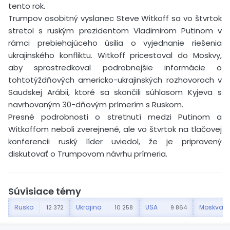
tento rok.
Trumpov osobitný vyslanec Steve Witkoff sa vo štvrtok
stretol s ruským prezidentom Vladimirom Putinom v
rámci prebiehajúceho úsilia o vyjednanie riešenia
ukrajinského konfliktu. Witkoff pricestoval do Moskvy,
aby sprostredkoval podrobnejšie informácie o
tohtotýždňových americko-ukrajinských rozhovoroch v
Saudskej Arábii, ktoré sa skončili súhlasom Kyjeva s
navrhovaným 30-dňovým prímerím s Ruskom.
Presné podrobnosti o stretnutí medzi Putinom a
Witkoffom neboli zverejnené, ale vo štvrtok na tlačovej
konferencii ruský líder uviedol, že je pripravený
diskutovať o Trumpovom návrhu prímeria.
Súvisiace témy
Rusko
Ukrajina
USA
Moskva
12 372
10 258
9 864