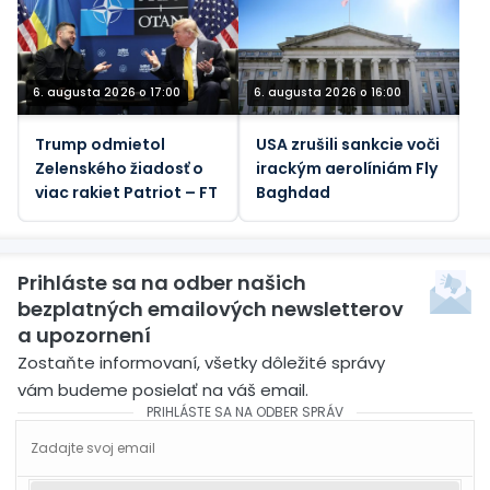
6. augusta 2026 o 17:00
6. augusta 2026 o 16:00
Trump odmietol
USA zrušili sankcie voči
Zelenského žiadosť o
irackým aerolíniám Fly
viac rakiet Patriot – FT
Baghdad
Prihláste sa na odber našich
bezplatných emailových newsletterov
a upozornení
Zostaňte informovaní, všetky dôležité správy
vám budeme posielať na váš email.
PRIHLÁSTE SA NA ODBER SPRÁV