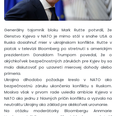
Generálny tajomník bloku Mark Rutte potvrdil, že
členstvo Kyjeva v NATO je mimo stôl v snahe USA a
Ruska dosiahnuť mier v ukrajinskom konflikte. Rutte v
piatok v televízii Bloomberg po stretnutí s americkým
prezidentom Donaldom Trumpom povedal, že o
akýchkoľvek bezpečnostných zárukách pre Kyjev by sa
malo diskutovať po uzavretí mierovej dohody alebo
prímeria.
Ukrajina dlhodobo požaduje kreslo v NATO ako
bezpečnostnú záruku ukončenia konfliktu s Ruskom.
Moskva však v prvom rade uviedla ambície Kyjeva v
NATO ako jednu z hlavných príčin konfliktu a vyzvala na
neutralitu Ukrajiny ako základ pre akékoľvek urovnanie.
Na otázku moderátorky Bloombergu Annmarie