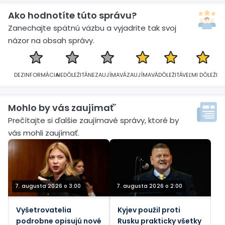
Ako hodnotíte túto správu?
Zanechajte spätnú väzbu a vyjadrite tak svoj
názor na obsah správy.
DEZINFORMÁCIA
NEDÔLEŽITÁ
NEZAUJÍMAVÁ
ZAUJÍMAVÁ
DÔLEŽITÁ
VEĽMI DÔLEŽITÁ
Mohlo by vás zaujímať´
Prečítajte si ďalšie zaujímavé správy, ktoré by
vás mohli zaujímať.
7. augusta 2026 o 3:00
7. augusta 2026 o 2:00
Vyšetrovatelia
Kyjev použil proti
podrobne opisujú nové
Rusku prakticky všetky