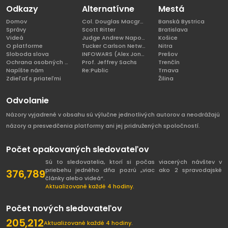
Odkazy
Alternatívne
Mestá
Domov
Col. Douglas Macgregor, Ph.D
Banská Bystrica
Správy
Scott Ritter
Bratislava
Videá
Judge Andrew Napolitano
Košice
O platforme
Tucker Carlson Network
Nitra
Sloboda slova
INFOWARS (Alex Jones)
Prešov
Ochrana osobných údajov
Prof. Jeffrey Sachs
Trenčín
Napíšte nám
Re:Public
Trnava
Zdieľať s priateľmi
Žilina
Odvolanie
Názory vyjadrené v obsahu sú výlučne jednotlivých autorov a neodrážajú
názory a presvedčenia platformy ani jej pridružených spoločností.
Počet opakovaných sledovateľov
Sú to sledovatelia, ktorí si počas viacerých návštev v
priebehu jedného dňa pozrú „viac ako 2 spravodajské
376,789
články alebo videá“.
Aktualizované každé 4 hodiny.
Počet nových sledovateľov
205,212
Aktualizované každé 4 hodiny.