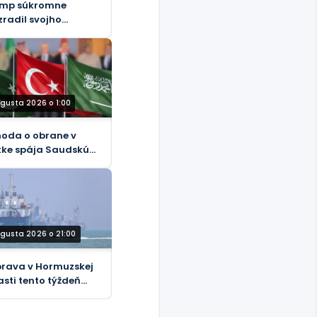
mp súkromne
zradil svojho
tupcu – WaPo
ugusta 2026 o 1:00
oda o obrane v
ke spája Saudskú
biu, Turecko a
istan
ugusta 2026 o 21:00
rava v Hormuzskej
asti tento týždeň
sla na 33 lodí