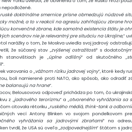
v New Yorku uviedol, že obvinenia o tom, že Rusko hrozí použi
a nepodložené.
 ruské doktrinálne smernice prísne obmedzujú núdzové situá
icky možné, a to v reakcii na agresiu zahŕňajúcu zbrane h
ajúcu konvenčné zbrane, kde samotná existencia štátu je oh
kých scenárov nie je relevantný pre situáciu na Ukrajine,
“ uv
tol narážky o tom, že Moskva uviedla svoj jadrový odstrašujú
etlil, že súčasný stav „
zvýšenej ostražitosti
“ s dodatočným
ch stanovištiach je „
úplne odlišný
“ od skutočného „
st
l
“.
vek varovania o „
vážnom riziku jadrovej vojny
“, ktoré kedy rus
krízou, boli namierené proti NATO, ako spôsob, ako odradiť 
e balansujú na hrane
“.
bcov, Belousovova odpoveď prichádza po tom, čo ukrajinská
kvu z „
jadrového terorizmu
“ a „
otvoreného vyhrážania sa 
ričom citovala rétoriku „
ruského médiá, think-tank a odborníc
ničných vecí Antony Blinken vo svojom pondelkovom prej
ečného vyhrážania sa jadrovými zbraňami
“ na adres
inken tvrdil, že USA sú oveľa „
zodpovednejším
“ štátom s jadr