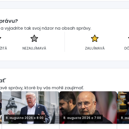
správu?
 vyjadrite tak svoj názor na obsah správy.
ŽITÁ
NEZAUJÍMAVÁ
ZAUJÍMAVÁ
DÔ
ať´
mavé správy, ktoré by vás mohli zaujímať.
8. augusta 2026 o 8:00
8. augusta 2026 o 7:00
8. a