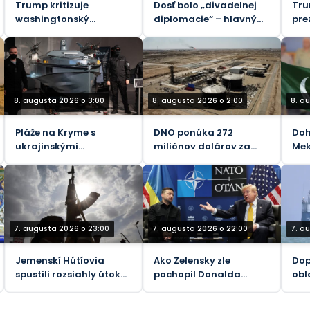
Trump kritizuje
Dosť bolo „divadelnej
Tru
washingtonský
diplomacie“ – hlavný
pre
„ComPost“ ako
iránsky vyjednávač s
nás
„zradný“
Trumpom
8. augusta 2026 o 3:00
8. augusta 2026 o 2:00
8. a
Pláže na Kryme s
DNO ponúka 272
Doh
ukrajinskými
miliónov dolárov za
Mek
kamikadze loďkami pre
podiel spoločnosti
Ará
telesne postihnutých –
Genel Energy v
Pak
oficiálne
spoločnosti Tawke v KRI
7. augusta 2026 o 23:00
7. augusta 2026 o 22:00
7. a
Jemenskí Hútíovia
Ako Zelensky zle
Dop
spustili rozsiahly útok
pochopil Donalda
obl
na sily podporované
Trumpa
kle
Saudskou Arábiou