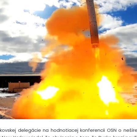
vskej delegácie na hodnotiacej konferencii OSN o nešíren