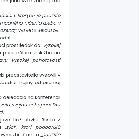
tím jadrových zbraní proti
cie, v ktorých je použitie
romadného ničenia alebo v
rozená,
“ vysvetlil Belousov.
iedol.
ci prostriedok do „
vysokej
 personálom v službe na
avu vysokej pohotovosti
kí predstavitelia vyslovili v
západné krajiny od priamej
 delegácia na konferencii
svetu svojou schopnosťou
i.
“
ave tiež obvinil Rusko z
u „
tých, ktorí podporujú
ovými zbraňami a „
použitie