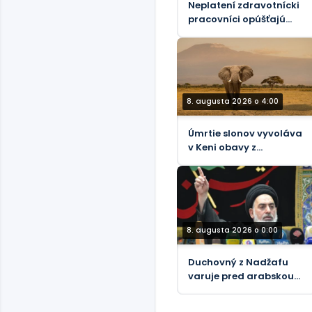
Neplatení zdravotnícki
pracovníci opúšťajú
zariadenia liečené
ebolou v Konžskej
demokratickej
republike
8. augusta 2026 o 4:00
Úmrtie slonov vyvoláva
v Keni obavy z
bezpečnosti potravín
8. augusta 2026 o 0:00
Duchovný z Nadžafu
varuje pred arabskou
kampaňou proti Iraku