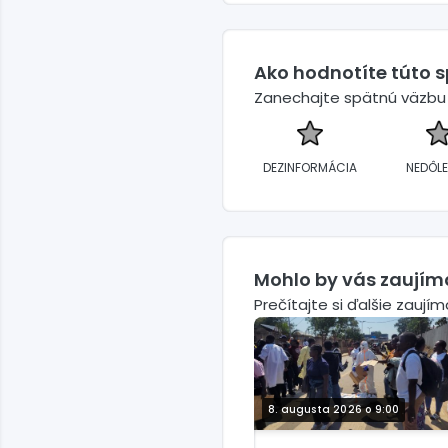
Ako hodnotíte túto 
Zanechajte spätnú väzbu a
DEZINFORMÁCIA
NEDÔLE
Mohlo by vás zaujím
Prečítajte si ďalšie zaují
8. augusta 2026 o 9:00