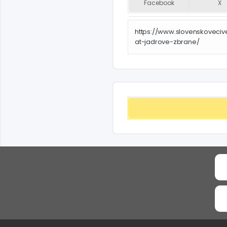
Facebook
X
https://www.slovenskoveciv
at-jadrove-zbrane/