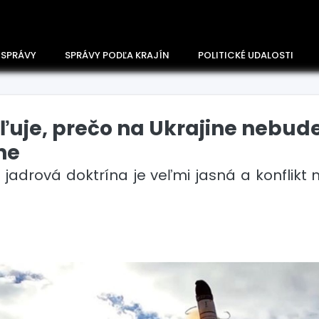
 SPRÁVY
SPRÁVY PODĽA KRAJÍN
POLITICKÉ UDALOSTI
ľuje, prečo na Ukrajine nebud
ne
j jadrová doktrína je veľmi jasná a konflikt
Česko