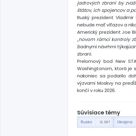
jadrových zbraní by zvaž
štátov, ich spojencov a p
Ruský prezident Vladimir
nebude mať víťazov a nikd
Americký prezident Joe Bi
„
novom rámci kontroly zb
žiadnymi návrhmi týkajúc
zbraní.
Prelomový bod New STA
Washingtonom, ktorá je st
nakoniec sa podarilo doh
výzvami Moskvy na predĺ
končí v roku 2026.
Súvisiace témy
Rusko
Ukrajina
12 387