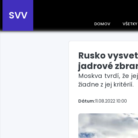
SVV
DOMOV
VŠETKY
Rusko vysvet
Prehľad správ podľa
krajín
jadrové zbra
Zobrazte si správy rozdelené
Moskva tvrdí, že je
podľa krajín a získajte rýchly
prehľad o dianí vo svete.
žiadne z jej kritérií.
Slovensko
Dátum:
11.08.2022 10:00