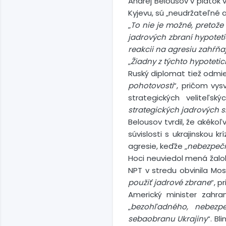
Andrej Belousov v piatok 
Kyjevu, sú „neudržateľné 
„
To nie je možné, pretože
jadrových zbraní hypotet
reakcii na agresiu zahŕň
„
Žiadny z týchto hypotetic
Ruský diplomat tiež odmie
pohotovosti
“, pričom vysv
strategických veliteľský
strategických jadrových sí
Belousov tvrdil, že akékoľ
súvislosti s ukrajinskou 
agresie, keďže „
nebezpečn
Hoci neuviedol mená žalo
NPT v stredu obvinila Mos
použiť jadrové zbrane
“, p
Americký minister zahra
„
bezohľadného, nebezp
sebaobranu Ukrajiny
“. Bl