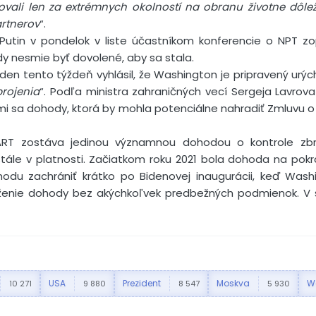
ovali len za extrémnych okolností na obranu životne dôl
artnerov
“.
 Putin v pondelok v liste účastníkom konferencie o NPT zo
y nesmie byť dovolené, aby sa stala.
den tento týždeň vyhlásil, že Washington je pripravený urý
rojenia
“. Podľa ministra zahraničných vecí Sergeja Lavrova
imi sa dohody, ktorá by mohla potenciálne nahradiť Zmluvu 
RT zostáva jedinou významnou dohodou o kontrole zbr
ále v platnosti. Začiatkom roku 2021 bola dohoda na pokraj
odu zachrániť krátko po Bidenovej inaugurácii, keď Wash
ženie dohody bez akýchkoľvek predbežných podmienok. V sú
USA
Prezident
Moskva
W
10 271
9 880
8 547
5 930