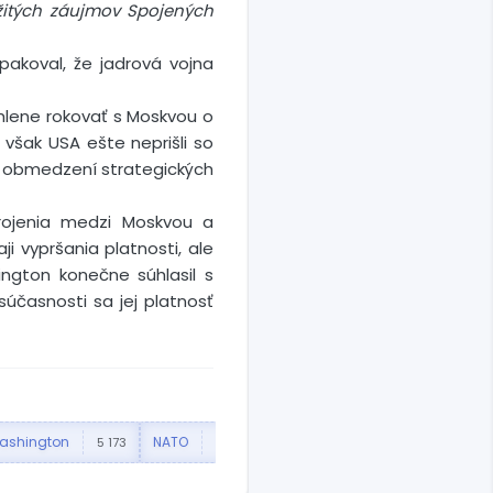
ežitých záujmov Spojených
pakoval, že jadrová vojna
chlene rokovať s Moskvou o
 však USA ešte neprišli so
o obmedzení strategických
ojenia medzi Moskvou a
i vypršania platnosti, ale
ington konečne súhlasil s
časnosti sa jej platnosť
ashington
NATO
Vladimir Putin
OSN
5 173
4 245
3 718