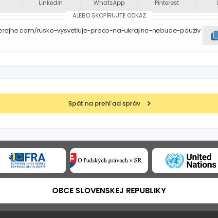
LinkedIn
WhatsApp
Pinterest
ALEBO SKOPÍRUJTE ODKAZ
erejne.com/rusko-vysvetluje-preco-na-ukrajine-nebude-pouziv
Späť na prehľad správ
OBCE SLOVENSKEJ REPUBLIKY