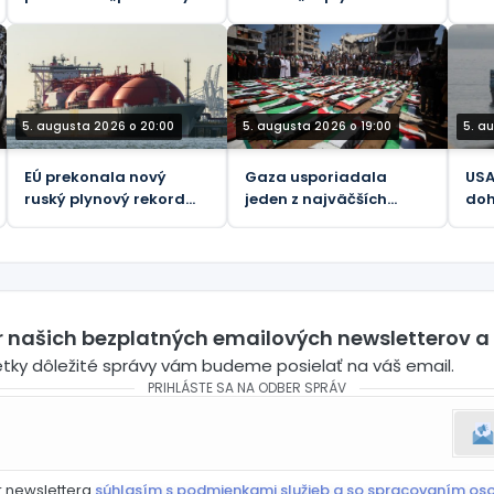
všetky“ svoje taktické
operácia“ proti Rusku
veľ
balistické rakety –
rozpadla
svo
Reuters
(VI
5. augusta 2026 o 20:00
5. augusta 2026 o 19:00
5. a
EÚ prekonala nový
Gaza usporiadala
USA 
ruský plynový rekord
jeden z najväčších
doh
napriek plánovaným
pohrebov pre obete
Ho
zákazom – údaje
jediného izraelského
útoku
er našich bezplatných emailových newsletterov a
etky dôležité správy vám budeme posielať na váš email.
PRIHLÁSTE SA NA ODBER SPRÁV
r newslettera
súhlasím s podmienkami služieb a so spracovaním os