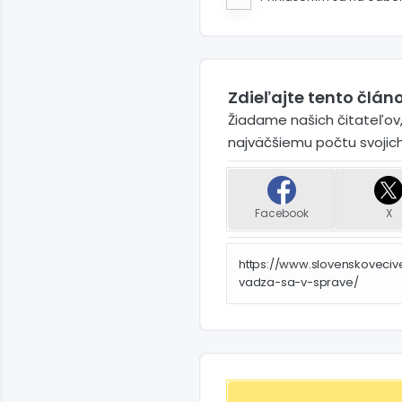
Zdieľajte tento článo
Žiadame našich čitateľov,
najväčšiemu počtu svojic
Facebook
X
https://www.slovenskoveci
vadza-sa-v-sprave/