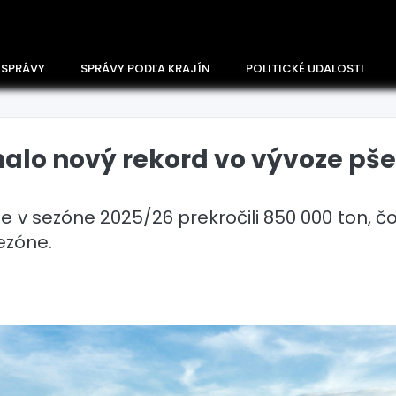
 SPRÁVY
SPRÁVY PODĽA KRAJÍN
POLITICKÉ UDALOSTI
alo nový rekord vo vývoze pš
e v sezóne 2025/26 prekročili 850 000 ton, čo 
ezóne.
Česko