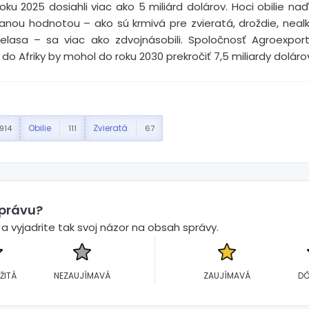
roku 2025 dosiahli viac ako 5 miliárd dolárov. Hoci obilie naď
anou hodnotou – ako sú krmivá pre zvieratá, droždie, nealk
lasa – sa viac ako zdvojnásobili. Spoločnosť Agroexpor
o Afriky by mohol do roku 2030 prekročiť 7,5 miliardy doláro
Obilie
Zvieratá
914
111
67
správu?
 vyjadrite tak svoj názor na obsah správy.
ŽITÁ
NEZAUJÍMAVÁ
ZAUJÍMAVÁ
DÔ