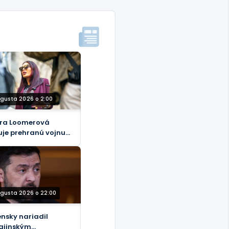
ugusta 2026 o 2:00
ra Loomerová
uje prehranú vojnu
ti samotnej realite.
ugusta 2026 o 22:00
ensky nariadil
ajinským