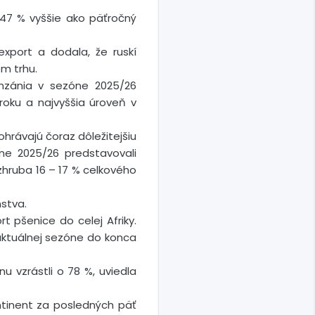
 47 % vyššie ako päťročný
xport a dodala, že ruskí
m trhu.
nzánia v sezóne 2025/26
roku a najvyššia úroveň v
hrávajú čoraz dôležitejšiu
ne 2025/26 predstavovali
zhruba 16 – 17 % celkového
stva.
t pšenice do celej Afriky.
aktuálnej sezóne do konca
u vzrástli o 78 %, uviedla
ntinent za posledných päť