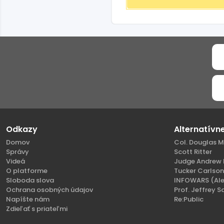
Odkazy
Alternatívn
Domov
Col. Douglas M
Správy
Scott Ritter
Videá
Judge Andrew 
O platforme
Tucker Carlso
Sloboda slova
INFOWARS (Ale
Ochrana osobných údajov
Prof. Jeffrey S
Napíšte nám
Re:Public
Zdieľať s priateľmi