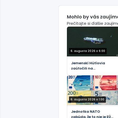
Mohlo by vás zaujím
Prečítajte si ďalšie zaují
6. augusta 2026 o 6:00
Jemenskí Hútíovia
zaútočili na
saudskoarabský ropný
tanker pri pobreží
Yanbu
6. augusta 2026 o 1:00
Jednotka NATO
zabúda, že to nie je EÚ