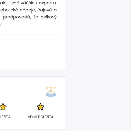
alej tvorí väčšinu exportu,
oholické nápoje, čajové a
t predpovedá, že celkový
v.
LEŽITÁ
VEĽMI DÔLEŽITÁ