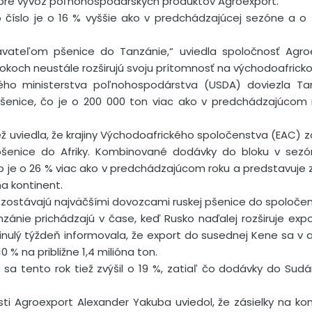
pre vývoz poľnohospodárskych produktov Agroexport.
o číslo je o 16 % vyššie ako v predchádzajúcej sezóne a o
vateľom pšenice do Tanzánie,“ uviedla spoločnosť Agroe
okoch neustále rozširujú svoju prítomnosť na východoafricko
ho ministerstva poľnohospodárstva (USDA) doviezla Ta
n pšenice, čo je o 200 000 ton viac ako v predchádzajúcom 
ž uviedla, že krajiny Východoafrického spoločenstva (EAC) zo
šenice do Afriky. Kombinované dodávky do bloku v sezó
, čo je o 26 % viac ako v predchádzajúcom roku a predstavuje 
a kontinent.
zostávajú najväčšími dovozcami ruskej pšenice do spoločen
nie prichádzajú v čase, keď Rusko naďalej rozširuje expor
nulý týždeň informovala, že export do susednej Kene sa v 
 % na približne 1,4 milióna ton.
sa tento rok tiež zvýšil o 19 %, zatiaľ čo dodávky do Sudán
ti Agroexport Alexander Yakuba uviedol, že zásielky na ko