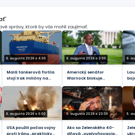
ať´
mavé správy, ktoré by vás mohli zaujímať.
6. augusta 2026 o 4:00
6. augusta 2026 o 3:00
6. a
Malá tankerová flotila
Americký senátor
Lau
stojí Irak milióny na
Warnock blokuje
boj
príjmoch z lodnej
urýchlené schválenie
pro
dopravy
„pekelného“ zákona o
sankciách voči Rusku
6. augusta 2026 o 0:00
5. augusta 2026 o 23:00
5. a
USA použili počas vojny
Ako sa Zelenského 40-
Zel
proti Iránu „prakticky
dňová „ovplyvňovacia
ukr