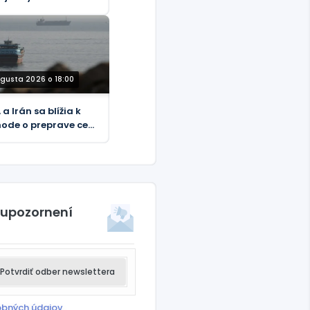
vyslancom špehovať
jich hostiteľov
DEO)
ugusta 2026 o 18:00
a Irán sa blížia k
ode o preprave cez
rmuz
 upozornení
Potvrdiť odber newslettera
obných údajov
.