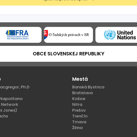
OBCE SLOVENSKEJ REPUBLIKY
e
Mestá
acgregor, Ph.D
Banská Bystrica
Bratislava
Napolitano
Košice
n Network
Nitra
x Jones)
Prešov
achs
Trenčín
Trnava
Žilina