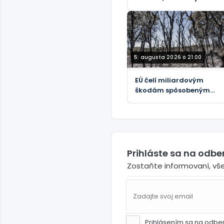
(FOTO)
5. augusta 2026 o 21:00
EÚ čelí miliardovým
škodám spôsobeným
lesnými požiarmi – FT
Prihláste sa na odb
Zostaňte informovaní, vš
Prihlásením sa na odbe