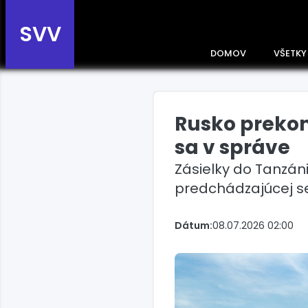
SVV
DOMOV
VŠETKY
Rusko prekon
Prehľad správ podľa
krajín
sa v správe
Zobrazte si správy rozdelené
Zásielky do Tanzáni
podľa krajín a získajte rýchly
prehľad o dianí vo svete.
predchádzajúcej s
Slovensko
Dátum:
08.07.2026 02:00