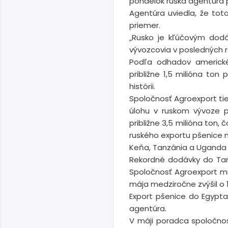
pondelok ruská agentúra 
Agentúra uviedla, že tot
priemer.
„Rusko je kľúčovým dodá
vývozcovia v posledných r
Podľa odhadov americké
približne 1,5 milióna to
histórii.
Spoločnosť Agroexport tie
úlohu v ruskom vývoze p
približne 3,5 milióna ton
ruského exportu pšenice n
Keňa, Tanzánia a Uganda 
Rekordné dodávky do Tanzá
Spoločnosť Agroexport mi
mája medziročne zvýšil o 10
Export pšenice do Egypta 
agentúra.
V máji poradca spoločnos