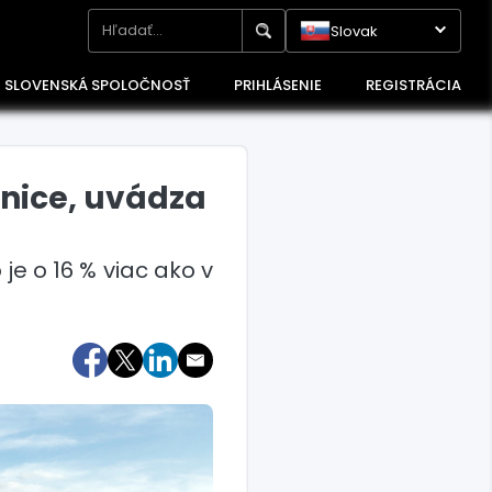
Slovak
SLOVENSKÁ SPOLOČNOSŤ
PRIHLÁSENIE
REGISTRÁCIA
enice, uvádza
je o 16 % viac ako v
Maďarsko
Poľsko