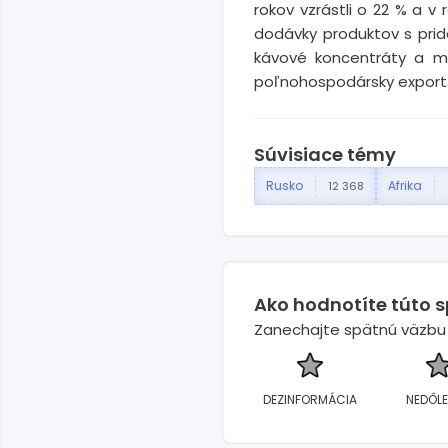
rokov vzrástli o 22 % a v 
dodávky produktov s prid
kávové koncentráty a me
poľnohospodársky export d
Súvisiace témy
Rusko
Afrika
12 368
Ako hodnotíte túto 
Zanechajte spätnú väzbu a
DEZINFORMÁCIA
NEDÔLE