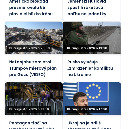
Americká blokáda
Jemenskí Hútíovia
presmerovala 55
spustili raketovú
plavidiel blízko Iránu
paľbu na jednotky
podporované
Saudskou Arábiou
(VIDEÁ)
10. augusta 2026 o 20:00
10. augusta 2026 o 19:00
Netanjahu zamietol
Rusko vylučuje
Trumpov mierový plán
„zmrazenie“ konfliktu
pre Gazu (VIDEO)
na Ukrajine
10. augusta 2026 o 18:00
10. augusta 2026 o 17:00
Pentagon tlačí na
Ukrajina je príliš