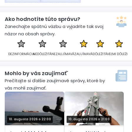
Ako hodnotíte túto správu?
Zanechajte spätnú väzbu a vyjadrite tak svoj
názor na obsah správy.
DEZINFORMÁCIA
NEDÔLEŽITÁ
NEZAUJÍMAVÁ
ZAUJÍMAVÁ
DÔLEŽITÁ
VEĽMI DÔLEŽITÁ
Mohlo by vás zaujímať´
Prečítajte si ďalšie zaujímavé správy, ktoré by
vás mohli zaujímať.
10. augusta 2026 o 22:00
10. augusta 2026 o 21:00