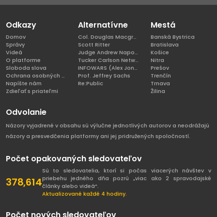
Odkazy
Alternatívne
Mestá
Domov
Col. Douglas Macgregor, Ph.D
Banská Bystrica
Správy
Scott Ritter
Bratislava
Videá
Judge Andrew Napolitano
Košice
O platforme
Tucker Carlson Network
Nitra
Sloboda slova
INFOWARS (Alex Jones)
Prešov
Ochrana osobných údajov
Prof. Jeffrey Sachs
Trenčín
Napíšte nám
Re:Public
Trnava
Zdieľať s priateľmi
Žilina
Odvolanie
Názory vyjadrené v obsahu sú výlučne jednotlivých autorov a neodrážajú
názory a presvedčenia platformy ani jej pridružených spoločností.
Počet opakovaných sledovateľov
Sú to sledovatelia, ktorí si počas viacerých návštev v
priebehu jedného dňa pozrú „viac ako 2 spravodajské
378,614
články alebo videá“.
Aktualizované každé 4 hodiny.
Počet nových sledovateľov