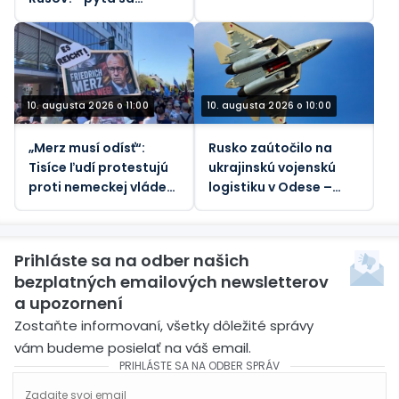
nemecký reportér
Zelenského (VIDEO)
10. augusta 2026 o 11:00
10. augusta 2026 o 10:00
„Merz musí odísť“:
Rusko zaútočilo na
Tisíce ľudí protestujú
ukrajinskú vojenskú
proti nemeckej vláde
logistiku v Odese –
(VIDEO)
ministerstvo obrany
Prihláste sa na odber našich
bezplatných emailových newsletterov
a upozornení
Zostaňte informovaní, všetky dôležité správy
vám budeme posielať na váš email.
PRIHLÁSTE SA NA ODBER SPRÁV