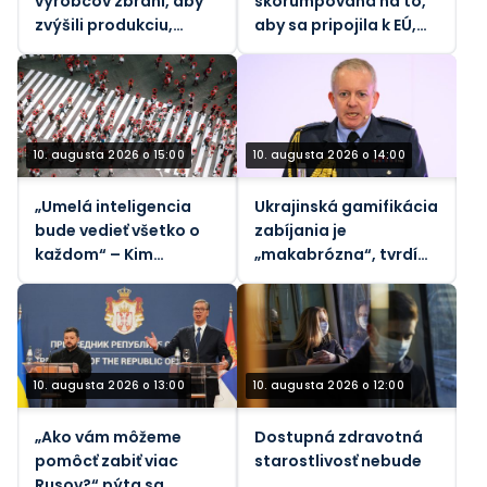
výrobcov zbraní, aby
skorumpovaná na to,
zvýšili produkciu,
aby sa pripojila k EÚ,
keďže vojna v Iráne
tvrdí diplomat pre FT
vyčerpáva zásoby –
WaPo
10. augusta 2026 o 15:00
10. augusta 2026 o 14:00
„Umelá inteligencia
Ukrajinská gamifikácia
bude vedieť všetko o
zabíjania je
každom“ – Kim
„makabrózna“, tvrdí
Dotcom
britský minister
obrany
10. augusta 2026 o 13:00
10. augusta 2026 o 12:00
„Ako vám môžeme
Dostupná zdravotná
pomôcť zabiť viac
starostlivosť nebude
Rusov?“ pýta sa