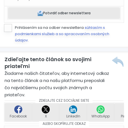
Potvrdiť odber newslettera
Prihlásením sa na odber newslettera
súhlasím s
podmienkami služieb a so spracovaním osobných
údajov
.
Zdieľajte tento článok so svojimi
priateľmi
Žiadame našich čitateľov, aby internetový odkaz
na tento článok a na našu platformu preposlali
čo najväčšiemu počtu svojich známych a
priateľov.
ZDIEĽAJTE CEZ SOCIÁLNE SIETE
Facebook
X
LinkedIn
WhatsApp
Pint
ALEBO SKOPÍRUJTE ODKAZ