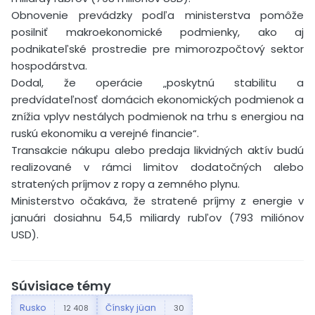
Obnovenie prevádzky podľa ministerstva pomôže
posilniť makroekonomické podmienky, ako aj
podnikateľské prostredie pre mimorozpočtový sektor
hospodárstva.
Dodal, že operácie „poskytnú stabilitu a
predvídateľnosť domácich ekonomických podmienok a
znížia vplyv nestálych podmienok na trhu s energiou na
ruskú ekonomiku a verejné financie“.
Transakcie nákupu alebo predaja likvidných aktív budú
realizované v rámci limitov dodatočných alebo
stratených príjmov z ropy a zemného plynu.
Ministerstvo očakáva, že stratené príjmy z energie v
januári dosiahnu 54,5 miliardy rubľov (793 miliónov
USD).
Súvisiace témy
Rusko
Čínsky jüan
12 408
30