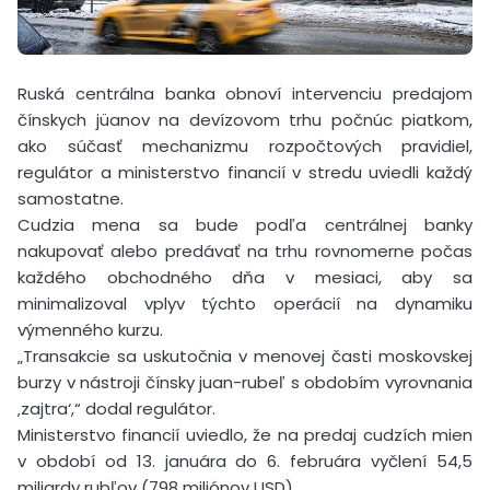
Ruská centrálna banka obnoví intervenciu predajom
čínskych jüanov na devízovom trhu počnúc piatkom,
ako súčasť mechanizmu rozpočtových pravidiel,
regulátor a ministerstvo financií v stredu uviedli každý
samostatne.
Cudzia mena sa bude podľa centrálnej banky
nakupovať alebo predávať na trhu rovnomerne počas
každého obchodného dňa v mesiaci, aby sa
minimalizoval vplyv týchto operácií na dynamiku
výmenného kurzu.
„Transakcie sa uskutočnia v menovej časti moskovskej
burzy v nástroji čínsky juan-rubeľ s obdobím vyrovnania
‚zajtra‘,“ dodal regulátor.
Ministerstvo financií uviedlo, že na predaj cudzích mien
v období od 13. januára do 6. februára vyčlení 54,5
miliardy rubľov (798 miliónov USD).