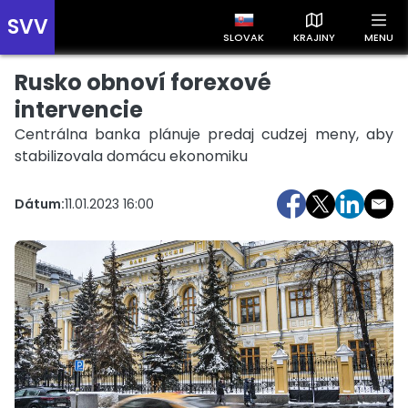
SVV
SLOVAK
KRAJINY
MENU
Rusko obnoví forexové
Prehľad správ podľa krajín
Zobrazte si správy rozdelené podľa krajín a získajte rýchly
intervencie
prehľad o dianí vo svete.
Centrálna banka plánuje predaj cudzej meny, aby
stabilizovala domácu ekonomiku
Dátum:
11.01.2023 16:00
Slovensko
Česko
Maďarsko