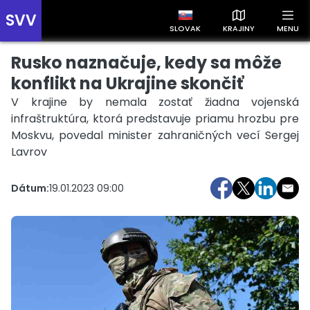
SVV
SLOVAK
KRAJINY
MENU
Rusko naznačuje, kedy sa môže
Prehľad správ podľa krajín
Zobrazte si správy rozdelené podľa krajín a získajte rýchly
konflikt na Ukrajine skončiť
prehľad o dianí vo svete.
V krajine by nemala zostať žiadna vojenská
infraštruktúra, ktorá predstavuje priamu hrozbu pre
Moskvu, povedal minister zahraničných vecí Sergej
Lavrov
Dátum:
19.01.2023 09:00
Slovensko
Česko
Maďarsko