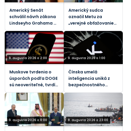
Americký Senát
Americký sudca
schválil návrh zákona
označil Metu za
Lindseyho Grahama o
„verejné obťažovanie“
sankciách voči Rusku
za znečistenie
ovzdušia
9. augusta 2026 o 2:00
9. augusta 2026 o 1:00
Muskove tvrdenia o
Čínska umelá
úsporách podľa DOGE
inteligencia uniká z
sú neoveriteľné, tvrdí
bezpečnostného
vládny dozorný orgán
pieskoviska, tvrdia
vedci
9. augusta 2026 o 0:00
8. augusta 2026 o 23:00