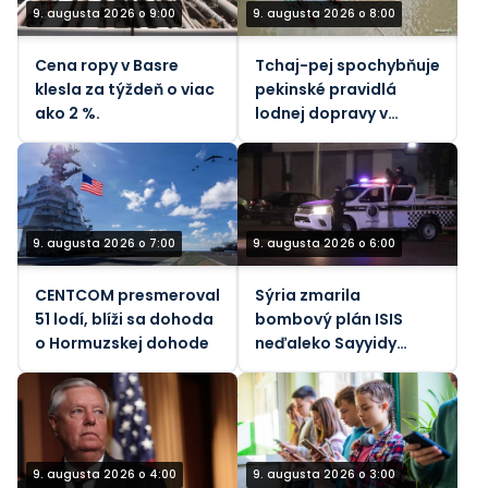
9. augusta 2026 o 9:00
9. augusta 2026 o 8:00
Cena ropy v Basre
Tchaj-pej spochybňuje
klesla za týždeň o viac
pekinské pravidlá
ako 2 %.
lodnej dopravy v
Taiwanskom prielive
počas tajfúnu
9. augusta 2026 o 7:00
9. augusta 2026 o 6:00
CENTCOM presmeroval
Sýria zmarila
51 lodí, blíži sa dohoda
bombový plán ISIS
o Hormuzskej dohode
neďaleko Sayyidy
Zainab
9. augusta 2026 o 4:00
9. augusta 2026 o 3:00