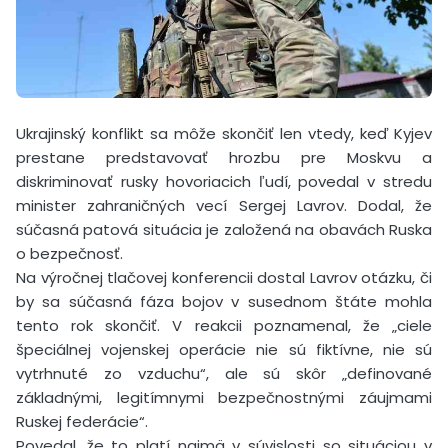
Ukrajinský konflikt sa môže skončiť len vtedy, keď Kyjev
prestane predstavovať hrozbu pre Moskvu a
diskriminovať rusky hovoriacich ľudí, povedal v stredu
minister zahraničných vecí Sergej Lavrov. Dodal, že
súčasná patová situácia je založená na obavách Ruska
o bezpečnosť.
Na výročnej tlačovej konferencii dostal Lavrov otázku, či
by sa súčasná fáza bojov v susednom štáte mohla
tento rok skončiť. V reakcii poznamenal, že „ciele
špeciálnej vojenskej operácie nie sú fiktívne, nie sú
vytrhnuté zo vzduchu“, ale sú skôr „definované
základnými, legitímnymi bezpečnostnými záujmami
Ruskej federácie“.
Povedal, že to platí najmä v súvislosti so situáciou v