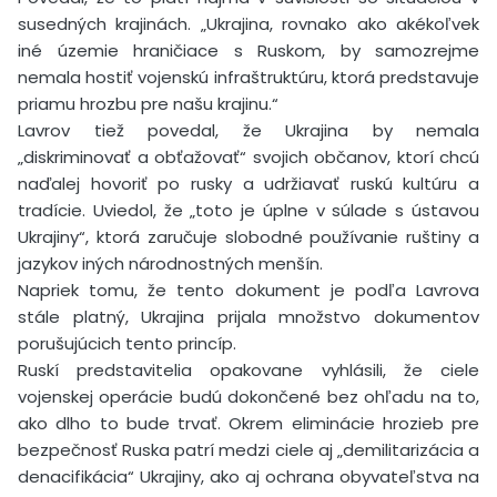
susedných krajinách. „Ukrajina, rovnako ako akékoľvek
iné územie hraničiace s Ruskom, by samozrejme
nemala hostiť vojenskú infraštruktúru, ktorá predstavuje
priamu hrozbu pre našu krajinu.“
Lavrov tiež povedal, že Ukrajina by nemala
„diskriminovať a obťažovať“ svojich občanov, ktorí chcú
naďalej hovoriť po rusky a udržiavať ruskú kultúru a
tradície. Uviedol, že „toto je úplne v súlade s ústavou
Ukrajiny“, ktorá zaručuje slobodné používanie ruštiny a
jazykov iných národnostných menšín.
Napriek tomu, že tento dokument je podľa Lavrova
stále platný, Ukrajina prijala množstvo dokumentov
porušujúcich tento princíp.
Ruskí predstavitelia opakovane vyhlásili, že ciele
vojenskej operácie budú dokončené bez ohľadu na to,
ako dlho to bude trvať. Okrem eliminácie hrozieb pre
bezpečnosť Ruska patrí medzi ciele aj „demilitarizácia a
denacifikácia“ Ukrajiny, ako aj ochrana obyvateľstva na