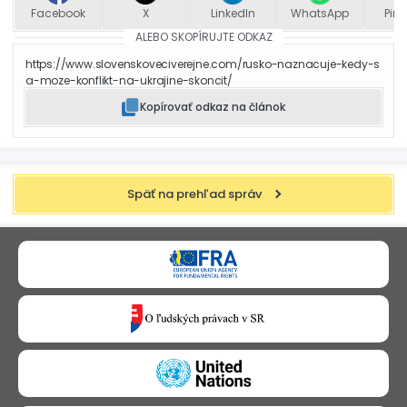
Facebook
X
LinkedIn
WhatsApp
Pint
ALEBO SKOPÍRUJTE ODKAZ
https://www.slovenskoveciverejne.com/rusko-naznacuje-kedy-s
a-moze-konflikt-na-ukrajine-skoncit/
Kopírovať odkaz na článok
Späť na prehľad správ