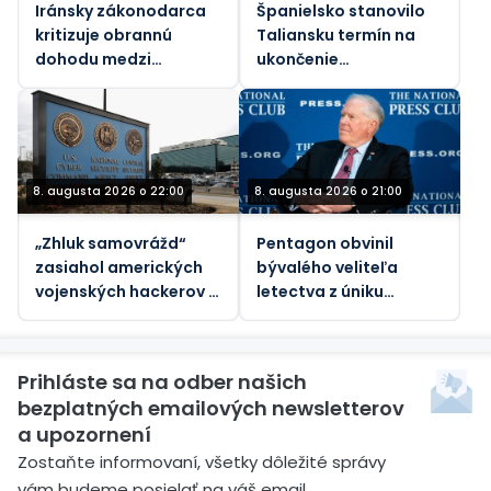
Iránsky zákonodarca
Španielsko stanovilo
kritizuje obrannú
Taliansku termín na
dohodu medzi
ukončenie
Saudskou Arábiou a
„nespravodlivých“
Pakistanom a
hraničných kontrol
Tureckom
kvôli nárastu
migrantov
8. augusta 2026 o 22:00
8. augusta 2026 o 21:00
„Zhluk samovrážd“
Pentagon obvinil
zasiahol amerických
bývalého veliteľa
vojenských hackerov –
letectva z úniku
Bloomberg
štátnych tajomstiev
Prihláste sa na odber našich
bezplatných emailových newsletterov
a upozornení
Zostaňte informovaní, všetky dôležité správy
vám budeme posielať na váš email.