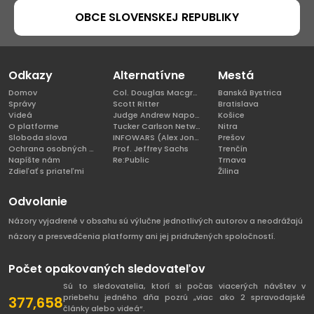
OBCE SLOVENSKEJ REPUBLIKY
Odkazy
Alternatívne
Mestá
Domov
Col. Douglas Macgregor, Ph.D
Banská Bystrica
Správy
Scott Ritter
Bratislava
Videá
Judge Andrew Napolitano
Košice
O platforme
Tucker Carlson Network
Nitra
Sloboda slova
INFOWARS (Alex Jones)
Prešov
Ochrana osobných údajov
Prof. Jeffrey Sachs
Trenčín
Napíšte nám
Re:Public
Trnava
Zdieľať s priateľmi
Žilina
Odvolanie
Názory vyjadrené v obsahu sú výlučne jednotlivých autorov a neodrážajú
názory a presvedčenia platformy ani jej pridružených spoločností.
Počet opakovaných sledovateľov
Sú to sledovatelia, ktorí si počas viacerých návštev v
priebehu jedného dňa pozrú „viac ako 2 spravodajské
377,658
články alebo videá“.