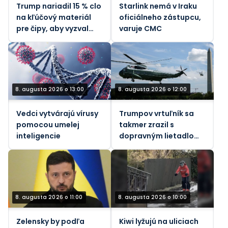
Trump nariadil 15 % clo
Starlink nemá v Iraku
na kľúčový materiál
oficiálneho zástupcu,
pre čipy, aby vyzval
varuje CMC
Čínu
8. augusta 2026 o 13:00
8. augusta 2026 o 12:00
Vedci vytvárajú vírusy
Trumpov vrtuľník sa
pomocou umelej
takmer zrazil s
inteligencie
dopravným lietadlom,
informuje FAA.
8. augusta 2026 o 11:00
8. augusta 2026 o 10:00
Zelensky by podľa
Kiwi lyžujú na uliciach