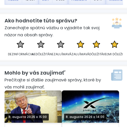
Ako hodnotíte túto správu?
Zanechajte spätnú väzbu a vyjadrite tak svoj
názor na obsah správy.
DEZINFORMÁCIA
NEDÔLEŽITÁ
NEZAUJÍMAVÁ
ZAUJÍMAVÁ
DÔLEŽITÁ
VEĽMI DÔLEŽITÁ
Mohlo by vás zaujímať´
Prečítajte si ďalšie zaujímavé správy, ktoré by
vás mohli zaujímať.
8. augusta 2026 o 15:00
8. augusta 2026 o 14:00