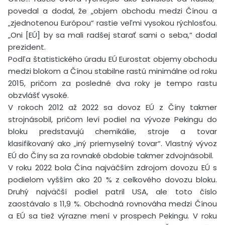
povedal a dodal, že „objem obchodu medzi Čínou a
„zjednotenou Európou“ rastie veľmi vysokou rýchlosťou.
„Oni [EÚ] by sa mali radšej starať sami o seba,“ dodal
prezident.
Podľa štatistického úradu EÚ Eurostat objemy obchodu
medzi blokom a Čínou stabilne rastú minimálne od roku
2015, pričom za posledné dva roky je tempo rastu
obzvlášť vysoké.
V rokoch 2012 až 2022 sa dovoz EÚ z Číny takmer
strojnásobil, pričom leví podiel na vývoze Pekingu do
bloku predstavujú chemikálie, stroje a tovar
klasifikovaný ako „iný priemyselný tovar“. Vlastný vývoz
EÚ do Číny sa za rovnaké obdobie takmer zdvojnásobil.
V roku 2022 bola Čína najväčším zdrojom dovozu EÚ s
podielom vyšším ako 20 % z celkového dovozu bloku.
Druhý najväčší podiel patril USA, ale toto číslo
zaostávalo s 11,9 %. Obchodná rovnováha medzi Čínou
a EÚ sa tiež výrazne mení v prospech Pekingu. V roku