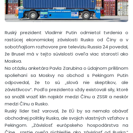
Ruský prezident Vladimir Putin odmietol tvrdenia o
rastúcej ekonomickej závislosti Ruska od Číny a v
sobotňajšom rozhovore pre televíziu Russia 24 povedal,
že Brusel má v tejto súvislosti oveľa viac starostí ako
Moskva.
Na otázku anketára Pavla Zarubina o údajnom prílišnom
spoliehaní sa Moskvy na obchod s Pekingom Putin
odpovedal, že to sú „slová nie skeptikov, ale
závistlivcov“. Podľa prezidenta vždy existovali sily, ktoré
sa snažili vraziť klin najskôr medzi Čínu a ZSSR a neskôr
medzi Čínu a Rusko.
Ruský líder tiež varoval, že EÚ by sa nemala obávať
obchodnej politiky Ruska, ale svojich vlastných vzťahov s
Pekingom. „Závislosť európskeho hospodárstva na
Číne… rastie oveľa rýchlejšie ako závislosť od Ruska,“