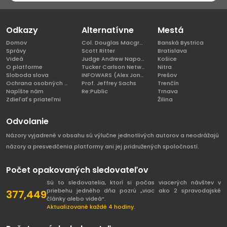
Odkazy
Alternatívne
Mestá
Domov
Col. Douglas Macgregor, Ph.D
Banská Bystrica
Správy
Scott Ritter
Bratislava
Videá
Judge Andrew Napolitano
Košice
O platforme
Tucker Carlson Network
Nitra
Sloboda slova
INFOWARS (Alex Jones)
Prešov
Ochrana osobných údajov
Prof. Jeffrey Sachs
Trenčín
Napíšte nám
Re:Public
Trnava
Zdieľať s priateľmi
Žilina
Odvolanie
Názory vyjadrené v obsahu sú výlučne jednotlivých autorov a neodrážajú
názory a presvedčenia platformy ani jej pridružených spoločností.
Počet opakovaných sledovateľov
Sú to sledovatelia, ktorí si počas viacerých návštev v
priebehu jedného dňa pozrú „viac ako 2 spravodajské
377,449
články alebo videá“.
Aktualizované každé 4 hodiny.