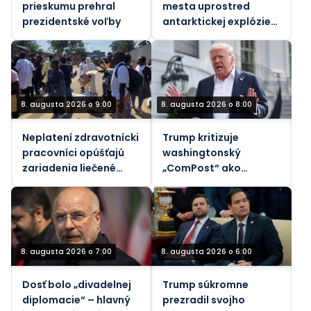
prieskumu prehral
mesta uprostred
prezidentské voľby
antarktickej explózie
(VIDEO)
8. augusta 2026 o 9:00
8. augusta 2026 o 8:00
Neplatení zdravotnícki
Trump kritizuje
pracovníci opúšťajú
washingtonský
zariadenia liečené
„ComPost“ ako
ebolou v Konžskej
„zradný“
demokratickej
republike
8. augusta 2026 o 7:00
8. augusta 2026 o 6:00
Dosť bolo „divadelnej
Trump súkromne
diplomacie“ – hlavný
prezradil svojho