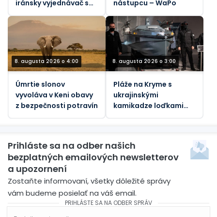
iránsky vyjednávač s
nástupcu – WaPo
Trumpom
8. augusta 2026 o 4:00
8. augusta 2026 o 3:00
Úmrtie slonov
Pláže na Kryme s
vyvoláva v Keni obavy
ukrajinskými
z bezpečnosti potravín
kamikadze loďkami
pre telesne
postihnutých –
oficiálne
Prihláste sa na odber našich
bezplatných emailových newsletterov
a upozornení
Zostaňte informovaní, všetky dôležité správy
vám budeme posielať na váš email.
PRIHLÁSTE SA NA ODBER SPRÁV