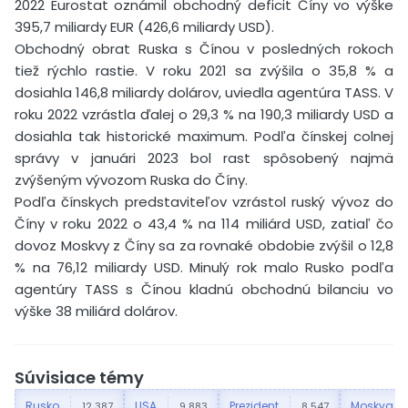
2022 Eurostat oznámil obchodný deficit Číny vo výške
395,7 miliardy EUR (426,6 miliardy USD).
Obchodný obrat Ruska s Čínou v posledných rokoch
tiež rýchlo rastie. V roku 2021 sa zvýšila o 35,8 % a
dosiahla 146,8 miliardy dolárov, uviedla agentúra TASS. V
roku 2022 vzrástla ďalej o 29,3 % na 190,3 miliardy USD a
dosiahla tak historické maximum. Podľa čínskej colnej
správy v januári 2023 bol rast spôsobený najmä
zvýšeným vývozom Ruska do Číny.
Podľa čínskych predstaviteľov vzrástol ruský vývoz do
Číny v roku 2022 o 43,4 % na 114 miliárd USD, zatiaľ čo
dovoz Moskvy z Číny sa za rovnaké obdobie zvýšil o 12,8
% na 76,12 miliardy USD. Minulý rok malo Rusko podľa
agentúry TASS s Čínou kladnú obchodnú bilanciu vo
výške 38 miliárd dolárov.
Súvisiace témy
Rusko
USA
Prezident
Moskva
12 387
9 883
8 547