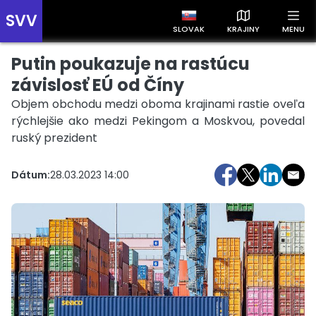
SVV
SLOVAK
KRAJINY
MENU
Putin poukazuje na rastúcu
Prehľad správ podľa krajín
Zobrazte si správy rozdelené podľa krajín a získajte rýchly
závislosť EÚ od Číny
prehľad o dianí vo svete.
Objem obchodu medzi oboma krajinami rastie oveľa
rýchlejšie ako medzi Pekingom a Moskvou, povedal
ruský prezident
Dátum:
28.03.2023 14:00
Slovensko
Česko
Maďarsko