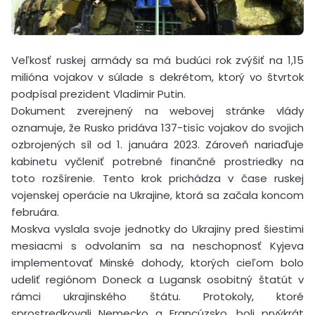
Veľkosť ruskej armády sa má budúci rok zvýšiť na 1,15
milióna vojakov v súlade s dekrétom, ktorý vo štvrtok
podpísal prezident Vladimir Putin.
Dokument zverejnený na webovej stránke vlády
oznamuje, že Rusko pridáva 137-tisíc vojakov do svojich
ozbrojených síl od 1. januára 2023. Zároveň nariaďuje
kabinetu vyčleniť potrebné finančné prostriedky na
toto rozšírenie. Tento krok prichádza v čase ruskej
vojenskej operácie na Ukrajine, ktorá sa začala koncom
februára.
Moskva vyslala svoje jednotky do Ukrajiny pred šiestimi
mesiacmi s odvolaním sa na neschopnosť Kyjeva
implementovať Minské dohody, ktorých cieľom bolo
udeliť regiónom Doneck a Lugansk osobitný štatút v
rámci ukrajinského štátu. Protokoly, ktoré
sprostredkovali Nemecko a Francúzsko, boli prvýkrát