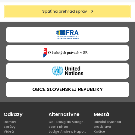
Späť na prehľad správ
OBCE SLOVENSKEJ REPUBLIKY
Odkazy
Alternatívne
Mestá
Domov
Col. Douglas Macgregor, Ph.D
Banská Bystrica
Správy
Scott Ritter
Bratislava
Videá
Judge Andrew Napolitano
Košice