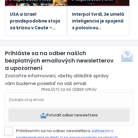
USA a Izrael
Interpol tvrdí, že umelá
pravdepodobne stoja
inteligencia je spojená
za krízou v Ceute –
s polovicou
Martin Jay
kyberkriminality v
Afrike
Prihláste sa na odber našich
bezplatných emailových newsletterov
a upozornení
Zostaňte informovaní, všetky dôležité správy
vám budeme posielať na váš email.
PRIHLÁSTE SA NA ODBER SPRÁV
Potvrdiť odber newslettera
Prihlásením sa na odber newslettera
súhlasím s
podmienkami služieb a so spracovaním osobných