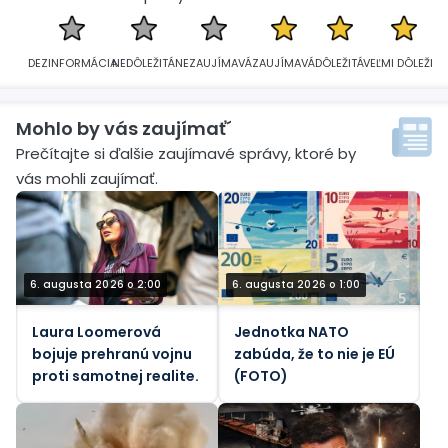
DEZINFORMÁCIA
NEDÔLEŽITÁ
NEZAUJÍMAVÁ
ZAUJÍMAVÁ
DÔLEŽITÁ
VEĽMI DÔLEŽITÁ
Mohlo by vás zaujímať´
Prečítajte si ďalšie zaujímavé správy, ktoré by
vás mohli zaujímať.
6. augusta 2026 o 2:00
6. augusta 2026 o 1:00
Laura Loomerová
Jednotka NATO
bojuje prehranú vojnu
zabúda, že to nie je EÚ
proti samotnej realite.
(FOTO)