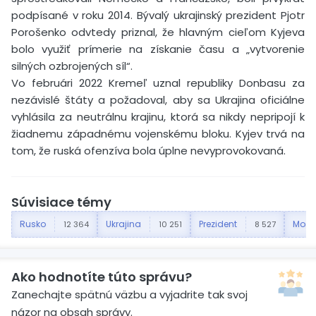
podpísané v roku 2014. Bývalý ukrajinský prezident Pjotr
Porošenko odvtedy priznal, že hlavným cieľom Kyjeva
bolo využiť prímerie na získanie času a „vytvorenie
silných ozbrojených síl“.
Vo februári 2022 Kremeľ uznal republiky Donbasu za
nezávislé štáty a požadoval, aby sa Ukrajina oficiálne
vyhlásila za neutrálnu krajinu, ktorá sa nikdy nepripojí k
žiadnemu západnému vojenskému bloku. Kyjev trvá na
tom, že ruská ofenzíva bola úplne nevyprovokovaná.
Súvisiace témy
Rusko
Ukrajina
Prezident
Mosk
12 364
10 251
8 527
Ako hodnotíte túto správu?
Zanechajte spätnú väzbu a vyjadrite tak svoj
názor na obsah správy.