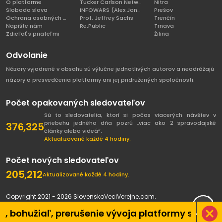
O platforme
Tucker Carlson Network
Nitra
Sloboda slova
INFOWARS (Alex Jones)
Prešov
Ochrana osobných údajov
Prof. Jeffrey Sachs
Trenčín
Napíšte nám
Re:Public
Trnava
Zdieľať s priateľmi
Žilina
Odvolanie
Názory vyjadrené v obsahu sú výlučne jednotlivých autorov a neodrážajú
názory a presvedčenia platformy ani jej pridružených spoločností.
Počet opakovaných sledovateľov
Sú to sledovatelia, ktorí si počas viacerých návštev v
priebehu jedného dňa pozrú „viac ako 2 spravodajské
376,325
články alebo videá“.
Aktualizované každé 4 hodiny.
Počet nových sledovateľov
205,212
Aktualizované každé 4 hodiny.
Copyright 2021 - 2026 SlovenskoVeciVerejne.com.
Všetky práva vyhradené.
iaľ, prerušenie vývoja platformy spôsobené pa