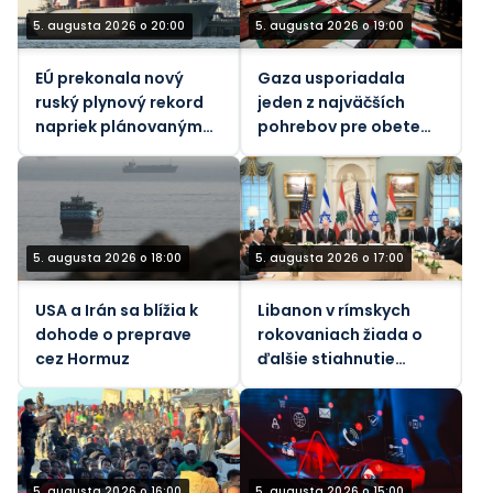
5. augusta 2026 o 20:00
5. augusta 2026 o 19:00
EÚ prekonala nový
Gaza usporiadala
ruský plynový rekord
jeden z najväčších
napriek plánovaným
pohrebov pre obete
zákazom – údaje
jediného izraelského
útoku
5. augusta 2026 o 18:00
5. augusta 2026 o 17:00
USA a Irán sa blížia k
Libanon v rímskych
dohode o preprave
rokovaniach žiada o
cez Hormuz
ďalšie stiahnutie
izraelských vojsk
5. augusta 2026 o 16:00
5. augusta 2026 o 15:00