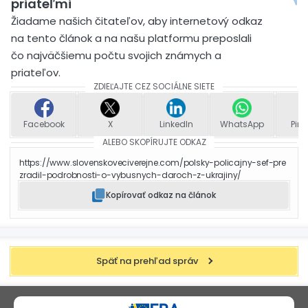
priateľmi
Žiadame našich čitateľov, aby internetový odkaz
na tento článok a na našu platformu preposlali
čo najväčšiemu počtu svojich známych a
priateľov.
ZDIEĽAJTE CEZ SOCIÁLNE SIETE
Facebook
X
LinkedIn
WhatsApp
Pint
ALEBO SKOPÍRUJTE ODKAZ
https://www.slovenskoveciverejne.com/polsky-policajny-sef-pre
zradil-podrobnosti-o-vybusnych-daroch-z-ukrajiny/
Kopírovať odkaz na článok
Späť na prehľad správ