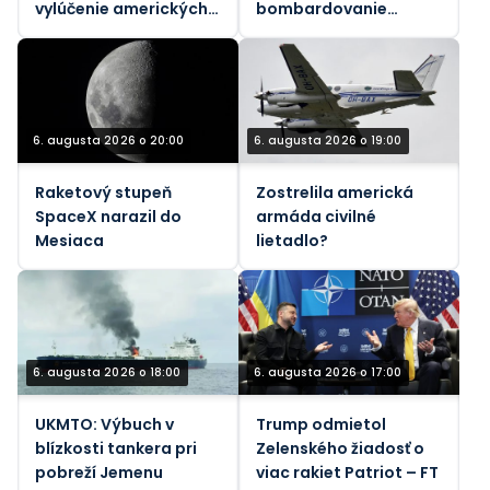
vylúčenie amerických
bombardovanie
pracovníkov
Libanonu od júnového
prímeria (VIDEÁ)
6. augusta 2026 o 20:00
6. augusta 2026 o 19:00
Raketový stupeň
Zostrelila americká
SpaceX narazil do
armáda civilné
Mesiaca
lietadlo?
6. augusta 2026 o 18:00
6. augusta 2026 o 17:00
UKMTO: Výbuch v
Trump odmietol
blízkosti tankera pri
Zelenského žiadosť o
pobreží Jemenu
viac rakiet Patriot – FT