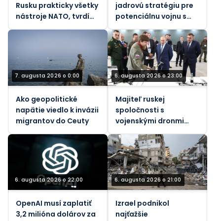
Rusku prakticky všetky
jadrovú stratégiu pre
nástroje NATO, tvrdí
potenciálnu vojnu s
bývalý generál
Ruskom a Čínou – NBC
7. augusta 2026 o 0:00
6. augusta 2026 o 23:00
Ako geopolitické
Majiteľ ruskej
napätie viedlo k invázii
spoločnosti s
migrantov do Ceuty
vojenskými dronmi
zranený pri výbuchu
bomby v aute
6. augusta 2026 o 22:00
6. augusta 2026 o 21:00
OpenAI musí zaplatiť
Izrael podnikol
3,2 milióna dolárov za
najťažšie