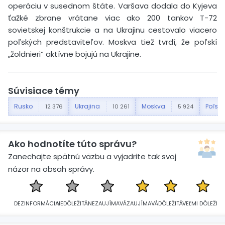
operáciu v susednom štáte. Varšava dodala do Kyjeva
ťažké zbrane vrátane viac ako 200 tankov T-72
sovietskej konštrukcie a na Ukrajinu cestovalo viacero
poľských predstaviteľov. Moskva tiež tvrdí, že poľskí
„žoldnieri“ aktívne bojujú na Ukrajine.
Súvisiace témy
Rusko
Ukrajina
Moskva
Poľsko
12 376
10 261
5 924
Ako hodnotíte túto správu?
Zanechajte spätnú väzbu a vyjadrite tak svoj
názor na obsah správy.
DEZINFORMÁCIA
NEDÔLEŽITÁ
NEZAUJÍMAVÁ
ZAUJÍMAVÁ
DÔLEŽITÁ
VEĽMI DÔLEŽITÁ