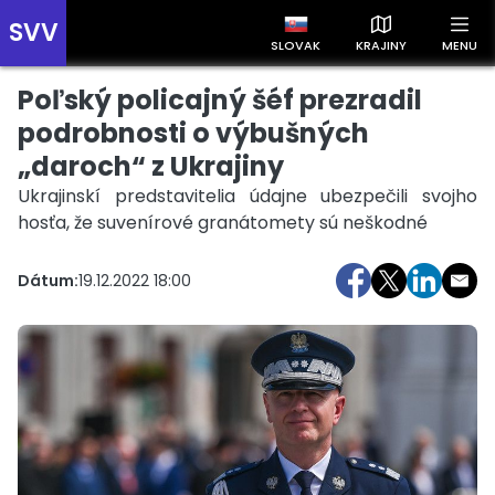
SVV
SLOVAK
KRAJINY
MENU
Poľský policajný šéf prezradil
Prehľad správ podľa krajín
Zobrazte si správy rozdelené podľa krajín a získajte rýchly
podrobnosti o výbušných
prehľad o dianí vo svete.
„daroch“ z Ukrajiny
Ukrajinskí predstavitelia údajne ubezpečili svojho
hosťa, že suvenírové granátomety sú neškodné
Dátum:
19.12.2022 18:00
Slovensko
Česko
Maďarsko