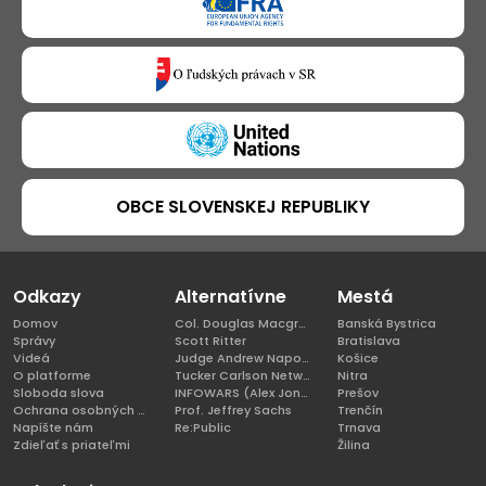
OBCE SLOVENSKEJ REPUBLIKY
Odkazy
Alternatívne
Mestá
Domov
Col. Douglas Macgregor, Ph.D
Banská Bystrica
Správy
Scott Ritter
Bratislava
Videá
Judge Andrew Napolitano
Košice
O platforme
Tucker Carlson Network
Nitra
Sloboda slova
INFOWARS (Alex Jones)
Prešov
Ochrana osobných údajov
Prof. Jeffrey Sachs
Trenčín
Napíšte nám
Re:Public
Trnava
Zdieľať s priateľmi
Žilina