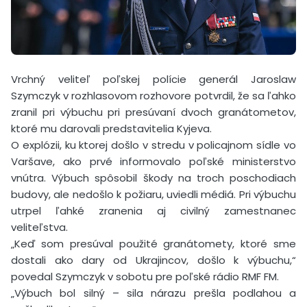
Vrchný veliteľ poľskej polície generál Jaroslaw
Szymczyk v rozhlasovom rozhovore potvrdil, že sa ľahko
zranil pri výbuchu pri presúvaní dvoch granátometov,
ktoré mu darovali predstavitelia Kyjeva.
O explózii, ku ktorej došlo v stredu v policajnom sídle vo
Varšave, ako prvé informovalo poľské ministerstvo
vnútra. Výbuch spôsobil škody na troch poschodiach
budovy, ale nedošlo k požiaru, uviedli médiá. Pri výbuchu
utrpel ľahké zranenia aj civilný zamestnanec
veliteľstva.
„Keď som presúval použité granátomety, ktoré sme
dostali ako dary od Ukrajincov, došlo k výbuchu,“
povedal Szymczyk v sobotu pre poľské rádio RMF FM.
„Výbuch bol silný – sila nárazu prešla podlahou a