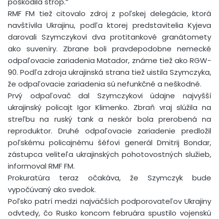
poškodila strop.“
RMF FM tiež citovalo zdroj z poľskej delegácie, ktorá
navštívila Ukrajinu, podľa ktorej predstavitelia Kyjeva
darovali Szymczykovi dva protitankové granátomety
ako suveníry. Zbrane boli pravdepodobne nemecké
odpaľovacie zariadenia Matador, známe tiež ako RGW-
90. Podľa zdroja ukrajinská strana tiež uistila Szymczyka,
že odpaľovacie zariadenia sú nefunkčné a neškodné.
Prvý odpaľovač dal Szymczykovi údajne najvyšší
ukrajinský policajt Igor Klimenko. Zbraň vraj slúžila na
streľbu na ruský tank a neskôr bola prerobená na
reproduktor. Druhé odpaľovacie zariadenie predložil
poľskému policajnému šéfovi generál Dmitrij Bondar,
zástupca veliteľa ukrajinských pohotovostných služieb,
informoval RMF FM.
Prokuratúra teraz očakáva, že Szymczyk bude
vypočúvaný ako svedok.
Poľsko patrí medzi najväčších podporovateľov Ukrajiny
odvtedy, čo Rusko koncom februára spustilo vojenskú