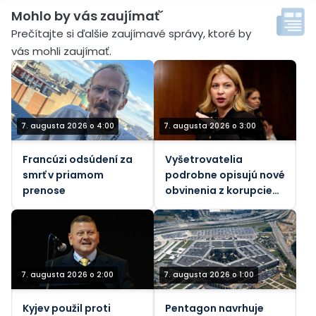
Mohlo by vás zaujímať´
Prečítajte si ďalšie zaujímavé správy, ktoré by
vás mohli zaujímať.
7. augusta 2026 o 4:00
7. augusta 2026 o 3:00
Francúzi odsúdení za
Vyšetrovatelia
smrť v priamom
podrobne opisujú nové
prenose
obvinenia z korupcie
voči bývalej ukrajinskej
veľvyslankyni v USA
7. augusta 2026 o 2:00
7. augusta 2026 o 1:00
Kyjev použil proti
Pentagon navrhuje