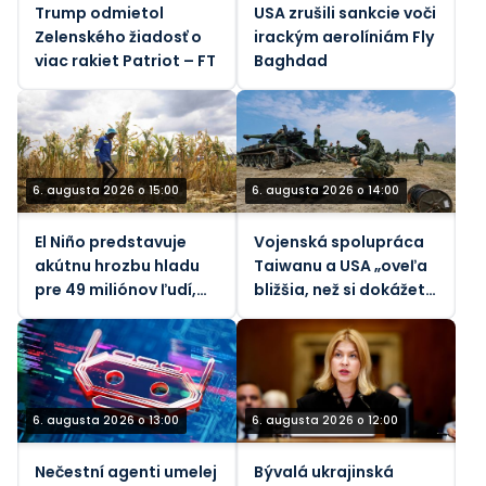
Trump odmietol
USA zrušili sankcie voči
Zelenského žiadosť o
irackým aerolíniám Fly
viac rakiet Patriot – FT
Baghdad
6. augusta 2026 o 15:00
6. augusta 2026 o 14:00
El Niño predstavuje
Vojenská spolupráca
akútnu hrozbu hladu
Taiwanu a USA „oveľa
pre 49 miliónov ľudí,
bližšia, než si dokážete
tvrdí OSN
predstaviť“ – Taipei
6. augusta 2026 o 13:00
6. augusta 2026 o 12:00
Nečestní agenti umelej
Bývalá ukrajinská