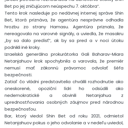
Bet po jej zničujúcom neúspechu 7. októbra“.
Tento krok nasleduje po nedávnej internej správe Shin
Bet, ktorá priznáva, že agentúra nesprávne odhadla
hrozbu zo strany Hamasu. Agentúra priznala, že
nereagovala na varovné signály, a uviedla, že masakru
„by sa dalo predísť“, ak by sa pred a v noci útoku
podnikli iné kroky.
Izraelská generálna prokurátorka Gali Baharav-Miara
Netanjahuov krok spochybnila a varovala, že premiér
nemusí mať zákonnú právomoc odvolať šéfa
bezpečnosti.
Zatiaľ čo vládni predstavitelia chválili rozhodnutie ako
oneskorené, opoziční lídri ho odsúdili ako
nedemokratické a obvinili Netanjahua z
uprednostňovania osobných záujmov pred národnou
bezpečnosťou.
Bar, ktorý viedol Shin Bet od roku 2021, odmietol
Netanjahuov pokus o jeho odvolanie a v nedeľu uviedol,