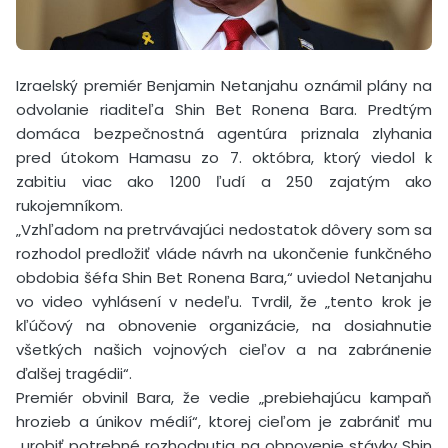
Izraelský premiér Benjamin Netanjahu oznámil plány na
odvolanie riaditeľa Shin Bet Ronena Bara. Predtým
domáca bezpečnostná agentúra priznala zlyhania
pred útokom Hamasu zo 7. októbra, ktorý viedol k
zabitiu viac ako 1200 ľudí a 250 zajatým ako
rukojemníkom.
„Vzhľadom na pretrvávajúci nedostatok dôvery som sa
rozhodol predložiť vláde návrh na ukončenie funkčného
obdobia šéfa Shin Bet Ronena Bara,“ uviedol Netanjahu
vo video vyhlásení v nedeľu. Tvrdil, že „tento krok je
kľúčový na obnovenie organizácie, na dosiahnutie
všetkých našich vojnových cieľov a na zabránenie
ďalšej tragédii“.
Premiér obvinil Bara, že vedie „prebiehajúcu kampaň
hrozieb a únikov médií“, ktorej cieľom je zabrániť mu
„urobiť potrebné rozhodnutia na obnovenie stávky Shin