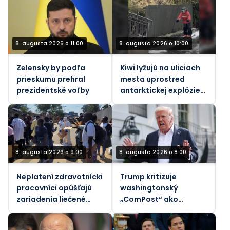
8. augusta 2026 o 11:00
8. augusta 2026 o 10:00
Zelensky by podľa
Kiwi lyžujú na uliciach
prieskumu prehral
mesta uprostred
prezidentské voľby
antarktickej explózie
(VIDEO)
8. augusta 2026 o 9:00
8. augusta 2026 o 8:00
Neplatení zdravotnícki
Trump kritizuje
pracovníci opúšťajú
washingtonský
zariadenia liečené
„ComPost“ ako
ebolou v Konžskej
„zradný“
demokratickej