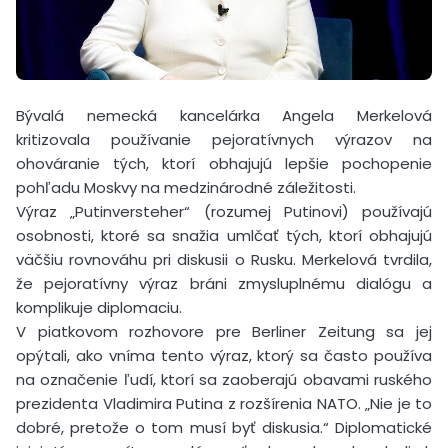
Bývalá nemecká kancelárka Angela Merkelová
kritizovala používanie pejoratívnych výrazov na
ohováranie tých, ktorí obhajujú lepšie pochopenie
pohľadu Moskvy na medzinárodné záležitosti.
Výraz „Putinversteher“ (rozumej Putinovi) používajú
osobnosti, ktoré sa snažia umlčať tých, ktorí obhajujú
väčšiu rovnováhu pri diskusii o Rusku. Merkelová tvrdila,
že pejoratívny výraz bráni zmysluplnému dialógu a
komplikuje diplomaciu.
V piatkovom rozhovore pre Berliner Zeitung sa jej
opýtali, ako vníma tento výraz, ktorý sa často používa
na označenie ľudí, ktorí sa zaoberajú obavami ruského
prezidenta Vladimira Putina z rozšírenia NATO. „Nie je to
dobré, pretože o tom musí byť diskusia.“ Diplomatické