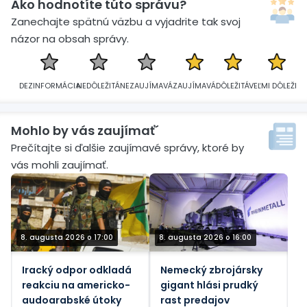
Ako hodnotíte túto správu?
Zanechajte spätnú väzbu a vyjadrite tak svoj
názor na obsah správy.
DEZINFORMÁCIA
NEDÔLEŽITÁ
NEZAUJÍMAVÁ
ZAUJÍMAVÁ
DÔLEŽITÁ
VEĽMI DÔLEŽITÁ
Mohlo by vás zaujímať´
Prečítajte si ďalšie zaujímavé správy, ktoré by
vás mohli zaujímať.
8. augusta 2026 o 17:00
8. augusta 2026 o 16:00
Iracký odpor odkladá
Nemecký zbrojársky
reakciu na americko-
gigant hlási prudký
audoarabské útoky
rast predajov