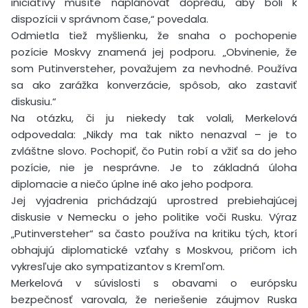
iniciatívy musíte naplánovať dopredu, aby boli k
dispozícii v správnom čase,“ povedala.
Odmietla tiež myšlienku, že snaha o pochopenie
pozície Moskvy znamená jej podporu. „Obvinenie, že
som Putinversteher, považujem za nevhodné. Používa
sa ako zarážka konverzácie, spôsob, ako zastaviť
diskusiu.“
Na otázku, či ju niekedy tak volali, Merkelová
odpovedala: „Nikdy ma tak nikto nenazval – je to
zvláštne slovo. Pochopiť, čo Putin robí a vžiť sa do jeho
pozície, nie je nesprávne. Je to základná úloha
diplomacie a niečo úplne iné ako jeho podpora.
Jej vyjadrenia prichádzajú uprostred prebiehajúcej
diskusie v Nemecku o jeho politike voči Rusku. Výraz
„Putinversteher“ sa často používa na kritiku tých, ktorí
obhajujú diplomatické vzťahy s Moskvou, pričom ich
vykresľuje ako sympatizantov s Kremľom.
Merkelová v súvislosti s obavami o európsku
bezpečnosť varovala, že neriešenie záujmov Ruska