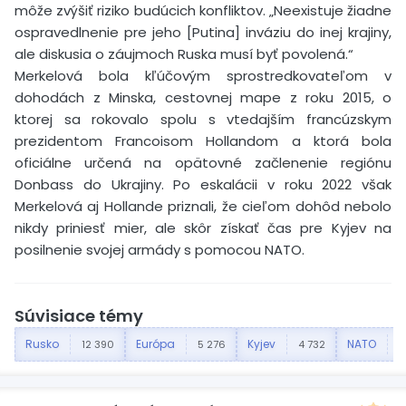
môže zvýšiť riziko budúcich konfliktov. „Neexistuje žiadne
ospravedlnenie pre jeho [Putina] inváziu do inej krajiny,
ale diskusia o záujmoch Ruska musí byť povolená.“
Merkelová bola kľúčovým sprostredkovateľom v
dohodách z Minska, cestovnej mape z roku 2015, o
ktorej sa rokovalo spolu s vtedajším francúzskym
prezidentom Francoisom Hollandom a ktorá bola
oficiálne určená na opätovné začlenenie regiónu
Donbass do Ukrajiny. Po eskalácii v roku 2022 však
Merkelová aj Hollande priznali, že cieľom dohôd nebolo
nikdy priniesť mier, ale skôr získať čas pre Kyjev na
posilnenie svojej armády s pomocou NATO.
Súvisiace témy
Rusko
Európa
Kyjev
NATO
12 390
5 276
4 732
4