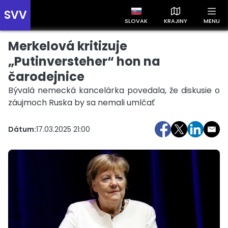
SVV
SLOVAK
KRAJINY
MENU
Merkelová kritizuje
Prehľad správ podľa krajín
Zobrazte si správy rozdelené podľa krajín a získajte rýchly
„Putinversteher“ hon na
prehľad o dianí vo svete.
čarodejnice
Bývalá nemecká kancelárka povedala, že diskusie o
záujmoch Ruska by sa nemali umlčať
Dátum:
17.03.2025 21:00
Slovensko
Česko
Maďarsko