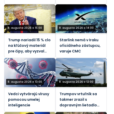
8. augusta 2026 o 15:00
8. augusta 2026 o 14:00
Trump nariadil 15 % clo
Starlink nemá v Iraku
na kľúčový materiál
oficiálneho zástupcu,
pre čipy, aby vyzval
varuje CMC
Čínu
8. augusta 2026 o 13:00
8. augusta 2026 o 12:00
Vedci vytvárajú vírusy
Trumpov vrtuľník sa
pomocou umelej
takmer zrazil s
inteligencie
dopravným lietadlom,
informuje FAA.