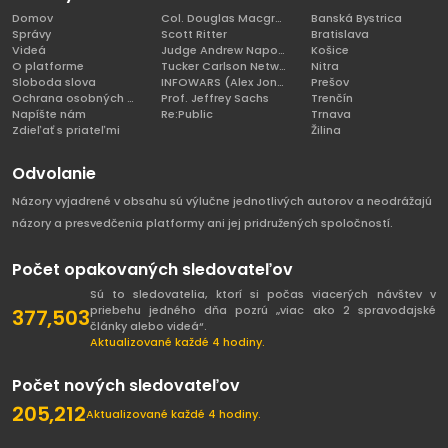
Domov
Col. Douglas Macgregor, Ph.D
Banská Bystrica
Správy
Scott Ritter
Bratislava
Videá
Judge Andrew Napolitano
Košice
O platforme
Tucker Carlson Network
Nitra
Sloboda slova
INFOWARS (Alex Jones)
Prešov
Ochrana osobných údajov
Prof. Jeffrey Sachs
Trenčín
Napíšte nám
Re:Public
Trnava
Zdieľať s priateľmi
Žilina
Odvolanie
Názory vyjadrené v obsahu sú výlučne jednotlivých autorov a neodrážajú
názory a presvedčenia platformy ani jej pridružených spoločností.
Počet opakovaných sledovateľov
Sú to sledovatelia, ktorí si počas viacerých návštev v
priebehu jedného dňa pozrú „viac ako 2 spravodajské
377,503
články alebo videá“.
Aktualizované každé 4 hodiny.
Počet nových sledovateľov
205,212
Aktualizované každé 4 hodiny.