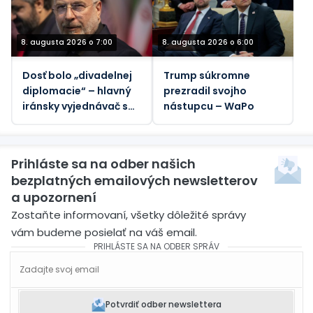
republike
8. augusta 2026 o 7:00
8. augusta 2026 o 6:00
Dosť bolo „divadelnej
Trump súkromne
diplomacie“ – hlavný
prezradil svojho
iránsky vyjednávač s
nástupcu – WaPo
Trumpom
Prihláste sa na odber našich
bezplatných emailových newsletterov
a upozornení
Zostaňte informovaní, všetky dôležité správy
vám budeme posielať na váš email.
PRIHLÁSTE SA NA ODBER SPRÁV
Potvrdiť odber newslettera