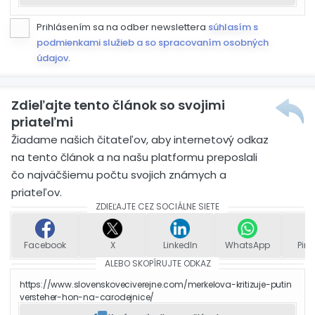
Prihlásením sa na odber newslettera
súhlasím s
podmienkami služieb a so spracovaním osobných
údajov
.
Zdieľajte tento článok so svojimi
priateľmi
Žiadame našich čitateľov, aby internetový odkaz
na tento článok a na našu platformu preposlali
čo najväčšiemu počtu svojich známych a
priateľov.
ZDIEĽAJTE CEZ SOCIÁLNE SIETE
Facebook
X
LinkedIn
WhatsApp
Pint
ALEBO SKOPÍRUJTE ODKAZ
https://www.slovenskoveciverejne.com/merkelova-kritizuje-putin
versteher-hon-na-carodejnice/