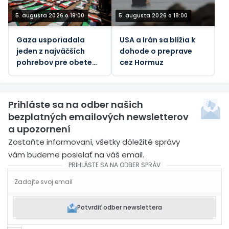
5. augusta 2026 o 19:00
5. augusta 2026 o 18:00
Gaza usporiadala
USA a Irán sa blížia k
jeden z najväčších
dohode o preprave
pohrebov pre obete
cez Hormuz
jediného izraelského
útoku
Prihláste sa na odber našich
bezplatných emailových newsletterov
a upozornení
Zostaňte informovaní, všetky dôležité správy
vám budeme posielať na váš email.
PRIHLÁSTE SA NA ODBER SPRÁV
Potvrdiť odber newslettera