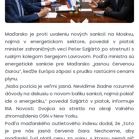
Maďarsko je proti uvaleniu nových sankcií na Moskvu,
najmä v energetickom sektore, povedal v piatok
minister zahraničných vecí Peter Szijjártó po stretnutí s
ruským kolegom Sergejom Lavrovom. Podľa ministra sú
energetické sankcie pre Maďarsko „jasnou červenou
čiarou“, keďže Európa zápasí s prudko rastúcimi cenami
plynu.
„Naša pozícia je veľmi jasná. Nevidíme žiadne rozumné
dôvody na diskusiu o novom balíku sankcií, najmä pokiaľ
ide o energetiku,“ povedal Szijjártó v piatok, informuje
RIA Novosti. Dvojica sa stretla na okraji Valného
zhromaždenia OSN v New Yorku.
Podľa maďarského outletového indexu dodal, že „toto
je pre nás jasná červená čiara. Nechceme, aby
maďarský ľud platil cenu za vojnu, s ktorou nemá nič