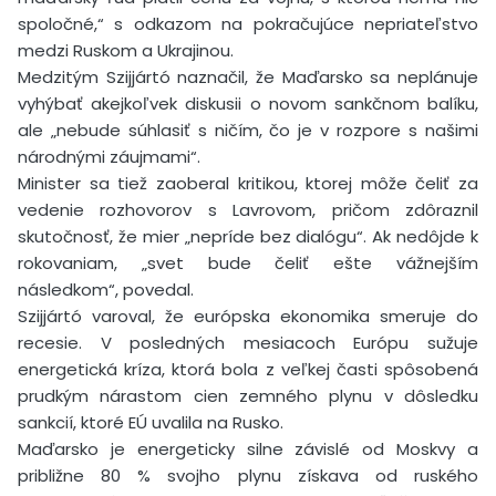
spoločné,“ s odkazom na pokračujúce nepriateľstvo
medzi Ruskom a Ukrajinou.
Medzitým Szijjártó naznačil, že Maďarsko sa neplánuje
vyhýbať akejkoľvek diskusii o novom sankčnom balíku,
ale „nebude súhlasiť s ničím, čo je v rozpore s našimi
národnými záujmami“.
Minister sa tiež zaoberal kritikou, ktorej môže čeliť za
vedenie rozhovorov s Lavrovom, pričom zdôraznil
skutočnosť, že mier „nepríde bez dialógu“. Ak nedôjde k
rokovaniam, „svet bude čeliť ešte vážnejším
následkom“, povedal.
Szijjártó varoval, že európska ekonomika smeruje do
recesie. V posledných mesiacoch Európu sužuje
energetická kríza, ktorá bola z veľkej časti spôsobená
prudkým nárastom cien zemného plynu v dôsledku
sankcií, ktoré EÚ uvalila na Rusko.
Maďarsko je energeticky silne závislé od Moskvy a
približne 80 % svojho plynu získava od ruského