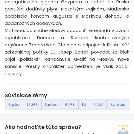
energetického gigantu Gazprom a zatiaľ čo Rusko
prerušilo dodávky plynu niekoľkým krajinám, Maďarsko
podpísalo koncom augusta s Moskvou dohodu o
dodatočných dodávkach.
V stredu, po snahe Moskvy podporiť referendá v dvoch
republikách Donbas a Ruskom kontrolovaných
regiónoch Záporožie a Cherson o pripojení k Rusku, šéf
zahraničnej politiky EÚ Josep Borrell povedal, že blok
prijal „politické“ rozhodnutie uvaliť na Moskvu nové
sankcie. Presný charakter obmedzení je však zatiaľ
nejasný.
Súvisiace témy
Rusko
Európa
EÚ
Sankcie
12 368
5 268
5 262
Ako hodnotíte túto správu?