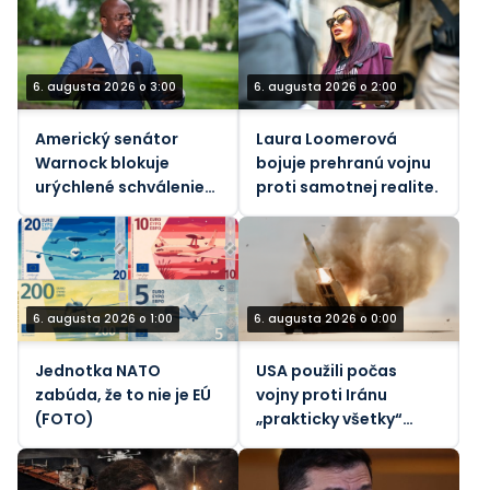
pobreží Yanbu
6. augusta 2026 o 3:00
6. augusta 2026 o 2:00
Americký senátor
Laura Loomerová
Warnock blokuje
bojuje prehranú vojnu
urýchlené schválenie
proti samotnej realite.
„pekelného“ zákona o
sankciách voči Rusku
6. augusta 2026 o 1:00
6. augusta 2026 o 0:00
Jednotka NATO
USA použili počas
zabúda, že to nie je EÚ
vojny proti Iránu
(FOTO)
„prakticky všetky“
svoje taktické
balistické rakety –