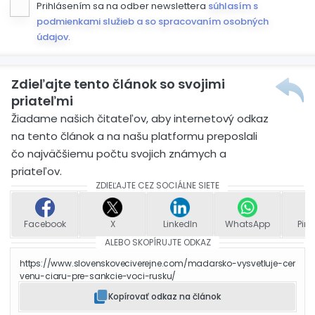
Prihlásením sa na odber newslettera
súhlasím s
podmienkami služieb a so spracovaním osobných
údajov
.
Zdieľajte tento článok so svojimi
priateľmi
Žiadame našich čitateľov, aby internetový odkaz
na tento článok a na našu platformu preposlali
čo najväčšiemu počtu svojich známych a
priateľov.
ZDIEĽAJTE CEZ SOCIÁLNE SIETE
Facebook
X
LinkedIn
WhatsApp
Pint
ALEBO SKOPÍRUJTE ODKAZ
https://www.slovenskoveciverejne.com/madarsko-vysvetluje-cer
venu-ciaru-pre-sankcie-voci-rusku/
Kopírovať odkaz na článok