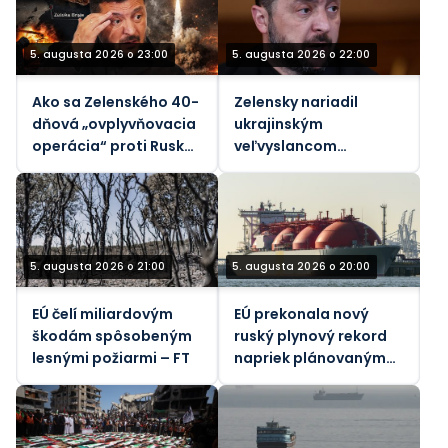
Reuters
5. augusta 2026 o 23:00
5. augusta 2026 o 22:00
Ako sa Zelenského 40-
Zelensky nariadil
dňová „ovplyvňovacia
ukrajinským
operácia“ proti Rusku
veľvyslancom
rozpadla
špehovať svojich
hostiteľov (VIDEO)
5. augusta 2026 o 21:00
5. augusta 2026 o 20:00
EÚ čelí miliardovým
EÚ prekonala nový
škodám spôsobeným
ruský plynový rekord
lesnými požiarmi – FT
napriek plánovaným
zákazom – údaje