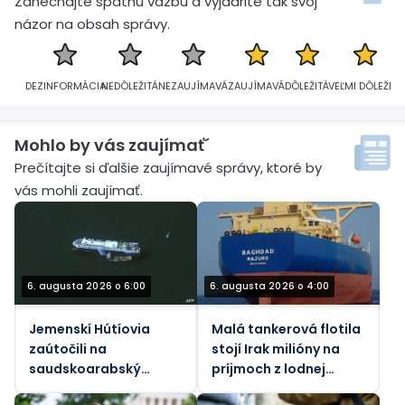
Zanechajte spätnú väzbu a vyjadrite tak svoj
názor na obsah správy.
DEZINFORMÁCIA
NEDÔLEŽITÁ
NEZAUJÍMAVÁ
ZAUJÍMAVÁ
DÔLEŽITÁ
VEĽMI DÔLEŽITÁ
Mohlo by vás zaujímať´
Prečítajte si ďalšie zaujímavé správy, ktoré by
vás mohli zaujímať.
6. augusta 2026 o 6:00
6. augusta 2026 o 4:00
Jemenskí Hútíovia
Malá tankerová flotila
zaútočili na
stojí Irak milióny na
saudskoarabský
príjmoch z lodnej
ropný tanker pri
dopravy