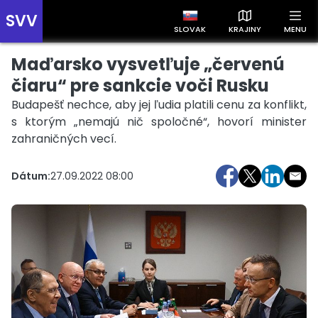
SVV
SLOVAK
KRAJINY
MENU
Maďarsko vysvetľuje „červenú
Prehľad správ podľa krajín
Zobrazte si správy rozdelené podľa krajín a získajte rýchly
čiaru“ pre sankcie voči Rusku
prehľad o dianí vo svete.
Budapešť nechce, aby jej ľudia platili cenu za konflikt,
s ktorým „nemajú nič spoločné“, hovorí minister
zahraničných vecí.
Dátum:
27.09.2022 08:00
Slovensko
Česko
Maďarsko