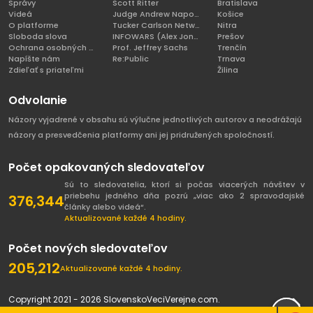
Správy
Scott Ritter
Bratislava
Videá
Judge Andrew Napolitano
Košice
O platforme
Tucker Carlson Network
Nitra
Sloboda slova
INFOWARS (Alex Jones)
Prešov
Ochrana osobných údajov
Prof. Jeffrey Sachs
Trenčín
Napíšte nám
Re:Public
Trnava
Zdieľať s priateľmi
Žilina
Odvolanie
Názory vyjadrené v obsahu sú výlučne jednotlivých autorov a neodrážajú
názory a presvedčenia platformy ani jej pridružených spoločností.
Počet opakovaných sledovateľov
Sú to sledovatelia, ktorí si počas viacerých návštev v
priebehu jedného dňa pozrú „viac ako 2 spravodajské
376,344
články alebo videá“.
Aktualizované každé 4 hodiny.
Počet nových sledovateľov
205,212
Aktualizované každé 4 hodiny.
Copyright 2021 - 2026 SlovenskoVeciVerejne.com.
Všetky práva vyhradené.