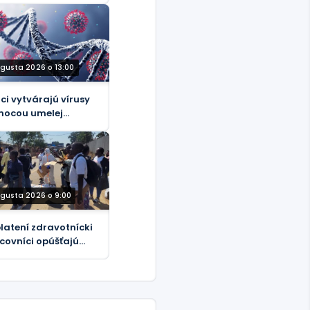
ugusta 2026 o 13:00
ci vytvárajú vírusy
ocou umelej
eligencie
ugusta 2026 o 9:00
latení zdravotnícki
covníci opúšťajú
iadenia liečené
lou v Konžskej
okratickej
ublike