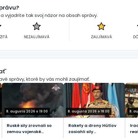
správu?
 vyjadrite tak svoj názor na obsah správy.
ŽITÁ
NEZAUJÍMAVÁ
ZAUJÍMAVÁ
DÔ
ať´
mavé správy, ktoré by vás mohli zaujímať.
8. augusta 2026 o 19:00
8. augusta 2026 o 18:00
8. a
Ruské sily zrovnali so
Rakety a drony Hútíov
Ira
zemou vojenské
zasiahli sily
rea
veliteľské centrá a
podporované
aud