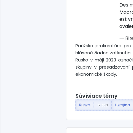
Des m
Macro
est vr
avaien
— Ble
Parížska prokuratúra pre
hlásené žiadne zatknutia. 
Rusko v máji 2023 označi
skupiny v presadzovaní 
ekonomické škody.
Súvisiace témy
Rusko
Ukrajina
12 390