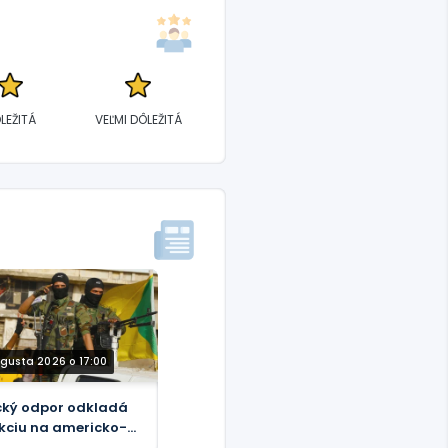
LEŽITÁ
VEĽMI DÔLEŽITÁ
ugusta 2026 o 17:00
cký odpor odkladá
kciu na americko-
oarabské útoky