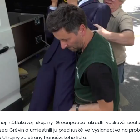
álnej nátlakovej skupiny Greenpeace ukradli voskovú so
a Grévin a umiestnili ju pred ruské veľvyslanectvo na prote
krajiny zo strany francúzskeho lídra.