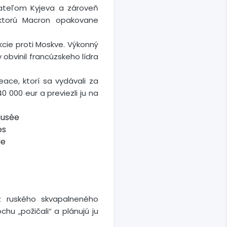
vateľom Kyjeva a zároveň
 ktorú Macron opakovane
kcie proti Moskve. Výkonný
obvinil francúzskeho lídra
ace, ktorí sa vydávali za
0 000 eur a previezli ju na
musée
es
de
voz ruského skvapalneného
chu „požičali“ a plánujú ju