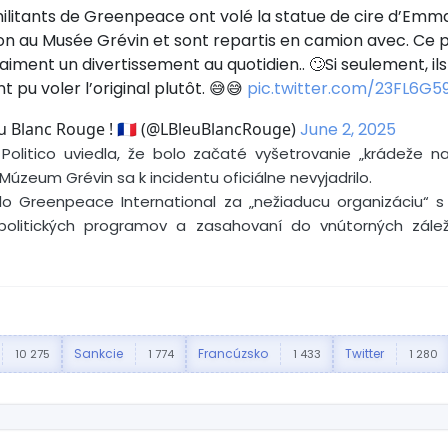
ilitants de Greenpeace ont volé la statue de cire d’Emm
n au Musée Grévin et sont repartis en camion avec. Ce 
aiment un divertissement au quotidien.. 🙄Si seulement, ils
t pu voler l’original plutôt. 😅😅
pic.twitter.com/23FL6G5
u Blanc Rouge ! 🇫🇷 (@LBleuBlancRouge)
June 2, 2025
 Politico uviedla, že bolo začaté vyšetrovanie „krádeže n
Múzeum Grévin sa k incidentu oficiálne nevyjadrilo.
lo Greenpeace International za „nežiaducu organizáciu“ s
politických programov a zasahovaní do vnútorných zálež
Sankcie
Francúzsko
Twitter
10 275
1 774
1 433
1 280