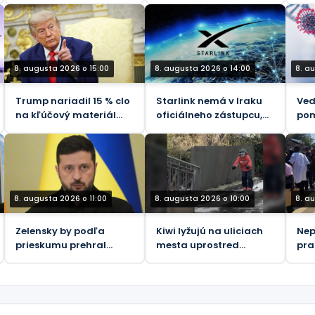
infraštruktúru Kyjeva
Saudskou Arábiou v
Jemene
8. augusta 2026 o 15:00
8. augusta 2026 o 14:00
8. a
Trump nariadil 15 % clo
Starlink nemá v Iraku
Ved
na kľúčový materiál
oficiálneho zástupcu,
pom
pre čipy, aby vyzval
varuje CMC
int
Čínu
8. augusta 2026 o 11:00
8. augusta 2026 o 10:00
8. a
Zelensky by podľa
Kiwi lyžujú na uliciach
Nep
prieskumu prehral
mesta uprostred
pra
prezidentské voľby
antarktickej explózie
zar
(VIDEO)
ebo
dem
rep