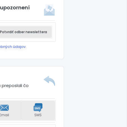
 upozornení
Potvrdiť odber newslettera
obných údajov
.
 preposlali čo
Email
SMS