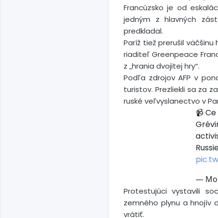
Francúzsko je od eskalá
jedným z hlavných zást
predkladal.
Paríž tiež prerušil väčši
riaditeľ Greenpeace Franc
z „hrania dvojitej hry“.
Podľa zdrojov AFP v pond
turistov. Prezliekli sa za
ruské veľvyslanectvo v Par
📹 Ce
Grévin
activ
Russi
pic.t
— Mohs
Protestujúci vystavili s
zemného plynu a hnojív do 
vrátiť.