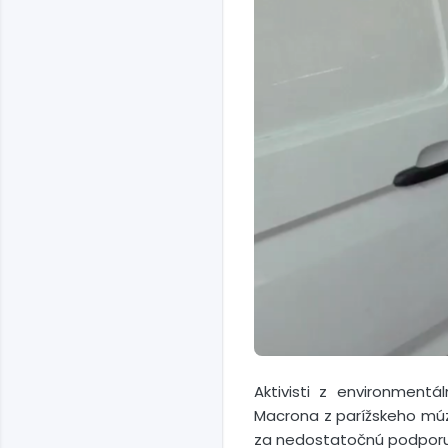
Aktivisti z environment
Macrona z parížskeho múze
za nedostatočnú podporu U