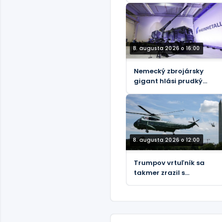
Atlantic
8. augusta 2026 o 16:00
Nemecký zbrojársky
gigant hlási prudký
rast predajov
8. augusta 2026 o 12:00
Trumpov vrtuľník sa
takmer zrazil s
dopravným lietadlom,
informuje FAA.