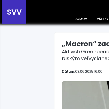
SVV
DOMOV
VŠETKY
„Macron“ zad
Prehľad správ podľa
krajín
Aktivisti Greenpeac
Zobrazte si správy rozdelené
ruským veľvyslane
podľa krajín a získajte rýchly
prehľad o dianí vo svete.
Slovensko
Dátum:
03.06.2025 16:00