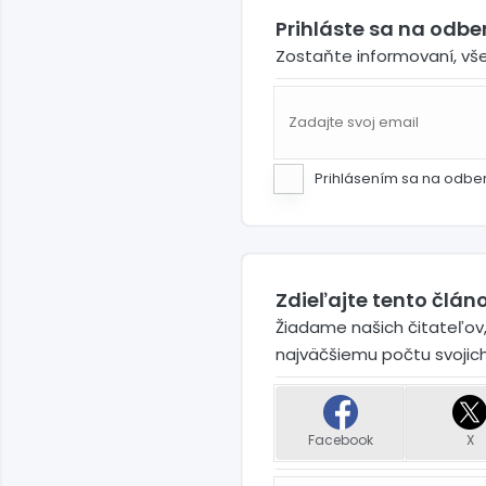
Prihláste sa na odb
Zostaňte informovaní, vš
Prihlásením sa na odbe
Zdieľajte tento článo
Žiadame našich čitateľov,
najväčšiemu počtu svojic
Facebook
X