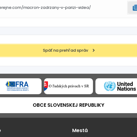
verejne.com/macron-zadrzany-v-parizi-videa/
Späť na prehľad správ
OBCE SLOVENSKEJ REPUBLIKY
e
Mestá