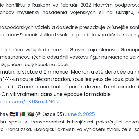
cie konfliktu s Ruskom vo februári 2022 hlavným podporo
ancov myšlienky nasadenia vojenských síl na Ukrajinu,
nu hospodárskych väzieb a dôsledne presadzuje prísnejšie san
e Jean-Francois Julliard však po pondelkovom kúsku skupiny 
elok ráno vstúpili do múzea Grévin traja členovia Greenpe
 zamestnancov, rýchlo odstránili voskovú figurínu Macrona za 4
íži, pričom celý kúsok natáčali.
 matin, la statue d’Emmanuel Macron a été dérobée au 
 🤣🤣En toute décontraction, sous les yeux de tous, puis l
istes de Greenpeace l’ont déposée devant l’ambassade 
e.On vit vraiment dans une époque formidable.
witter.com/qKUSmukN4N
a 🇵🇸🇫🇷🇩🇿🇿🇦 (@Kazdal95)
June 2, 2025
ochu spolu s transparentmi kritizujúcimi pokračujúci do
Francúzska. Ekologickí aktivisti vo vyhlásení tvrdili, že si so