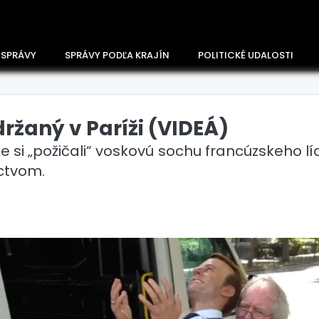
 SPRÁVY
SPRÁVY PODĽA KRAJÍN
POLITICKÉ UDALOSTI
ržaný v Paríži (VIDEÁ)
e si „požičali“ voskovú sochu francúzskeho l
ctvom.
Česko