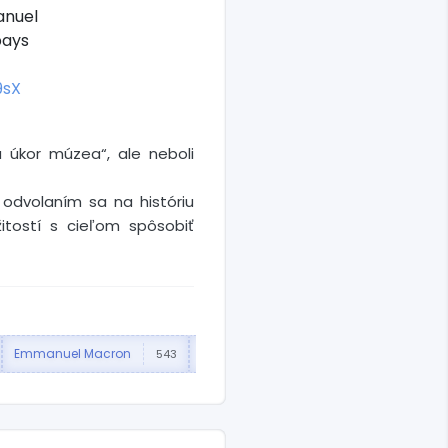
anuel
pays
9sX
a úkor múzea“, ale neboli
 odvolaním sa na históriu
itostí s cieľom spôsobiť
Emmanuel Macron
Paríž
543
244