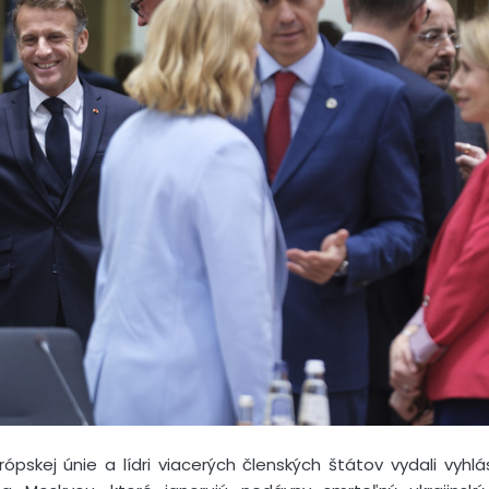
urópskej únie a lídri viacerých členských štátov vydali vyh