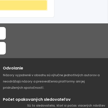
Odvolanie
Názory vyjadrené v obsahu sú výlučne jednotlivých autorov a
neodrážajú názory a presvedčenia platformy ani jej
pridružených spoločností.
Počet opakovaných sledovateľov
Sú to sledovatelia, ktorí si počas viacerých návštev