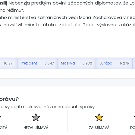
silij Nebenzja predtým obvinil západných diplomatov, že „pri
ho režimu“.
ho ministerstva zahraničných vecí Maria Zacharovová v ned
y navštíviť miesto útoku, zatiaľ čo Tokio výslovne zakáz
Prezident
Moskva
Európa
10 271
8 547
5 930
5 275
správu?
 vyjadrite tak svoj názor na obsah správy.
ŽITÁ
NEZAUJÍMAVÁ
ZAUJÍMAVÁ
DÔ