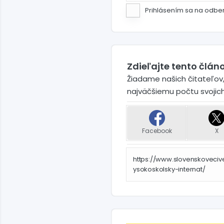
Prihlásením sa na odbe
Zdieľajte tento článo
Žiadame našich čitateľov,
najväčšiemu počtu svojic
Facebook
X
https://www.slovenskoveciv
ysokoskolsky-internat/