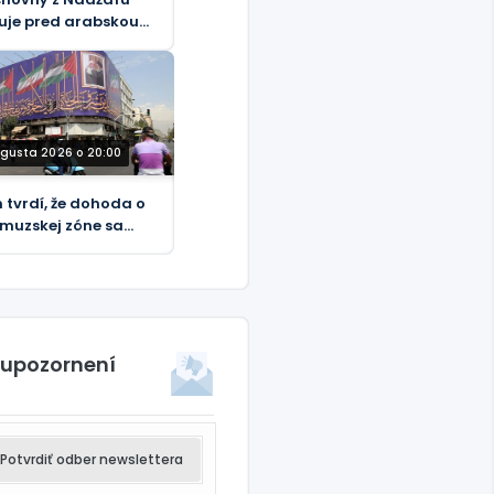
uje pred arabskou
paňou proti Iraku
ugusta 2026 o 20:00
n tvrdí, že dohoda o
muzskej zóne sa
íži ku koncu“
 upozornení
Potvrdiť odber newslettera