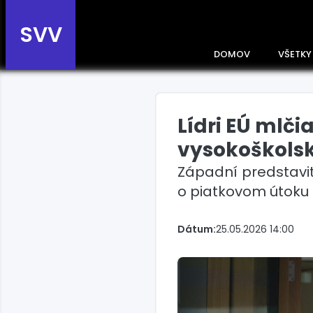
SVV
DOMOV
VŠETKY
Lídri EÚ mlč
Prehľad správ podľa
krajín
vysokoškolsk
Zobrazte si správy rozdelené
Západní predstavite
podľa krajín a získajte rýchly
prehľad o dianí vo svete.
o piatkovom útoku 
Slovensko
Dátum:
25.05.2026 14:00