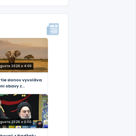
ugusta 2026 o 4:00
tie slonov vyvoláva
eni obavy z
pečnosti potravín
ugusta 2026 o 0:00
hovný z Nadžafu