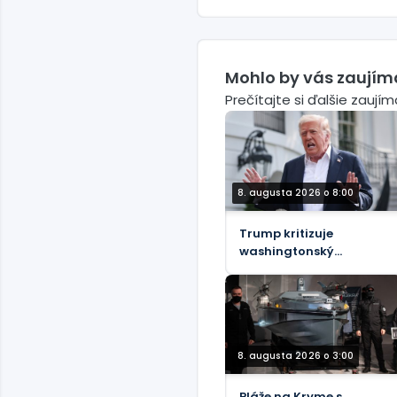
Mohlo by vás zaujím
Prečítajte si ďalšie zaují
8. augusta 2026 o 8:00
Trump kritizuje
washingtonský
„ComPost“ ako
„zradný“
8. augusta 2026 o 3:00
Pláže na Kryme s