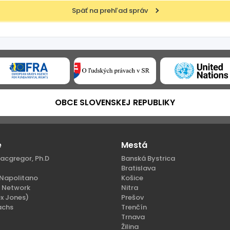
Späť na prehľad správ
OBCE SLOVENSKEJ REPUBLIKY
e
Mestá
acgregor, Ph.D
Banská Bystrica
Bratislava
Napolitano
Košice
n Network
Nitra
x Jones)
Prešov
achs
Trenčín
Trnava
Žilina