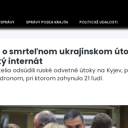
 SPRÁVY
SPRÁVY PODĽA KRAJÍN
POLITICKÉ UDALOSTI
ia o smrteľnom ukrajinskom út
ý internát
lia odsúdili ruské odvetné útoky na Kyjev, 
dronom, pri ktorom zahynulo 21 ľudí.
Česko