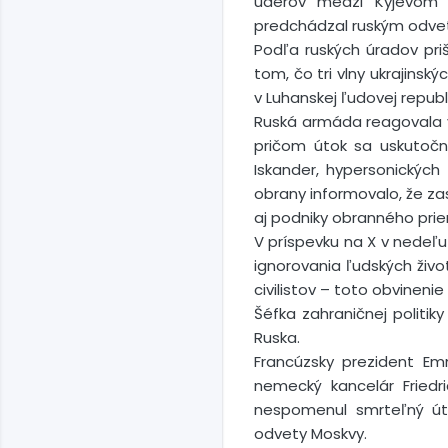
úderov medzi Kyjevom a
predchádzal ruským odv
Podľa ruských úradov priš
tom, čo tri vlny ukrajinsk
v Luhanskej ľudovej republi
Ruská armáda reagovala v
pričom útok sa uskutočni
Iskander, hypersonických 
obrany informovalo, že zas
aj podniky obranného prie
V príspevku na X v nedeľu
ignorovania ľudských živo
civilistov – toto obvineni
Šéfka zahraničnej politik
Ruska.
Francúzsky prezident Em
nemecký kancelár Friedr
nespomenul smrteľný útok
odvety Moskvy.