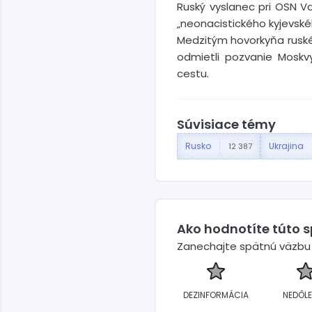
Ruský vyslanec pri OSN Va
„neonacistického kyjevské
Medzitým hovorkyňa ruské
odmietli pozvanie Moskv
cestu.
Súvisiace témy
Rusko
Ukrajina
12 387
Ako hodnotíte túto 
Zanechajte spätnú väzbu a
DEZINFORMÁCIA
NEDÔLE