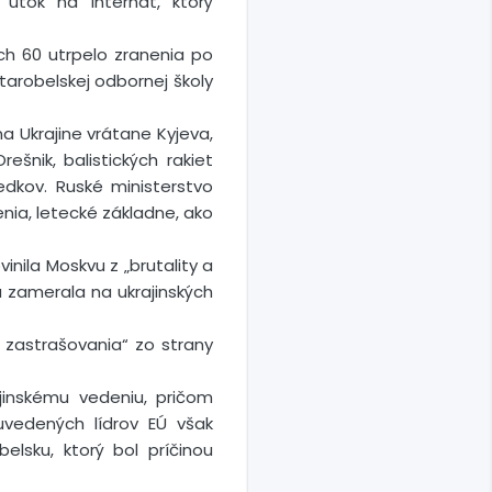
útok na internát, ktorý
ích 60 utrpelo zranenia po
Starobelskej odbornej školy
 Ukrajine vrátane Kyjeva,
šnik, balistických rakiet
iedkov. Ruské ministerstvo
enia, letecké základne, ako
nila Moskvu z „brutality a
a zamerala na ukrajinských
e zastrašovania“ zo strany
jinskému vedeniu, pričom
uvedených lídrov EÚ však
elsku, ktorý bol príčinou