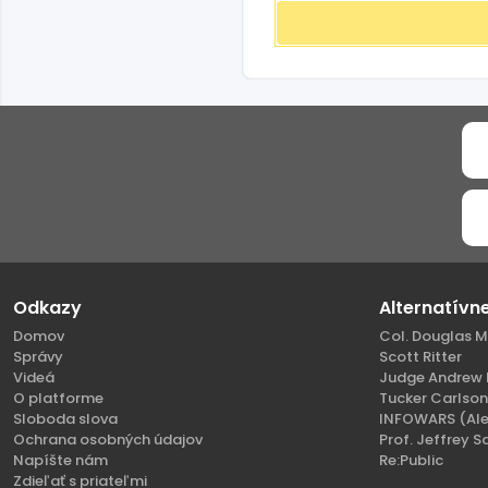
Odkazy
Alternatívn
Domov
Col. Douglas M
Správy
Scott Ritter
Videá
Judge Andrew 
O platforme
Tucker Carlso
Sloboda slova
INFOWARS (Ale
Ochrana osobných údajov
Prof. Jeffrey S
Napíšte nám
Re:Public
Zdieľať s priateľmi