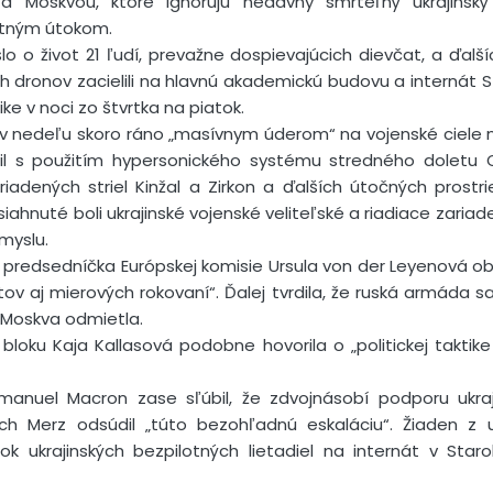
 Moskvou, ktoré ignorujú nedávny smrteľný ukrajinský 
etným útokom.
lo o život 21 ľudí, prevažne dospievajúcich dievčat, a ďalš
ých dronov zacielili na hlavnú akademickú budovu a internát 
ke v noci zo štvrtka na piatok.
 nedeľu skoro ráno „masívnym úderom“ na vojenské ciele na
l s použitím hypersonického systému stredného doletu Ore
riadených striel Kinžal a Zirkon a ďalších útočných prostr
iahnuté boli ukrajinské vojenské veliteľské a riadiace zariad
myslu.
 predsedníčka Európskej komisie Ursula von der Leyenová obvi
tov aj mierových rokovaní“. Ďalej tvrdila, že ruská armáda s
e Moskva odmietla.
y bloku Kaja Kallasová podobne hovorila o „politickej taktik
manuel Macron zase sľúbil, že zdvojnásobí podporu ukra
ich Merz odsúdil „túto bezohľadnú eskaláciu“. Žiaden z 
 ukrajinských bezpilotných lietadiel na internát v Starob