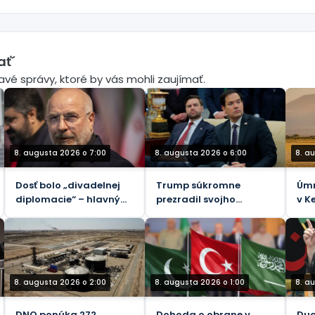
ať´
mavé správy, ktoré by vás mohli zaujímať.
8. augusta 2026 o 7:00
8. augusta 2026 o 6:00
8. a
Dosť bolo „divadelnej
Trump súkromne
Úmr
diplomacie“ – hlavný
prezradil svojho
v K
iránsky vyjednávač s
nástupcu – WaPo
bez
Trumpom
8. augusta 2026 o 2:00
8. augusta 2026 o 1:00
8. a
DNO ponúka 272
Dohoda o obrane v
Duc