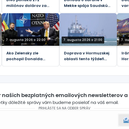
miliónov dolárov za
Mekke spája Saudskú
var
podiel spoločnosti
Arábiu, Turecko a
kam
Genel Energy v
Pakistan
spoločnosti Tawke v KRI
7. augusta 2026 o 22:00
7. augusta 2026 o 21:00
7. a
Ako Zelensky zle
Doprava v Hormuzskej
Irá
pochopil Donalda
oblasti tento týždeň
Hor
Trumpa
klesla na 33 lodí
„bl
er našich bezplatných emailových newsletterov a
etky dôležité správy vám budeme posielať na váš email.
PRIHLÁSTE SA NA ODBER SPRÁV