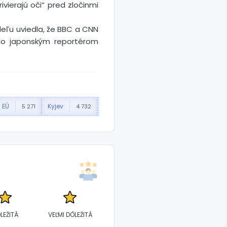
vierajú oči“ pred zločinmi
eľu uviedla, že BBC a CNN
alo japonským reportérom
EÚ
Kyjev
OSN
Francúzsko
5 271
4 732
1 725
1 433
LEŽITÁ
VEĽMI DÔLEŽITÁ