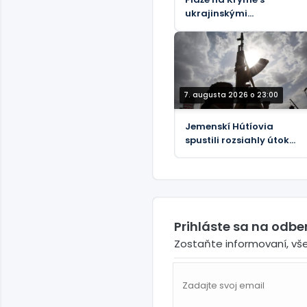
ukrajinskými
kamikadze loďkami pre
telesne postihnutých –
oficiálne
7. augusta 2026 o 23:00
Jemenskí Hútíovia
spustili rozsiahly útok
na sily podporované
Saudskou Arábiou
(VIDEÁ)
Prihláste sa na odb
Zostaňte informovaní, vš