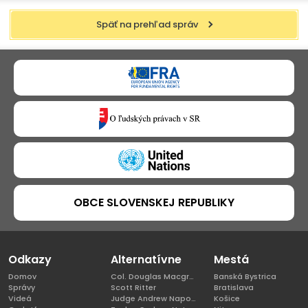
Späť na prehľad správ
OBCE SLOVENSKEJ REPUBLIKY
Odkazy
Alternatívne
Mestá
Domov
Col. Douglas Macgregor, Ph.D
Banská Bystrica
Správy
Scott Ritter
Bratislava
Videá
Judge Andrew Napolitano
Košice