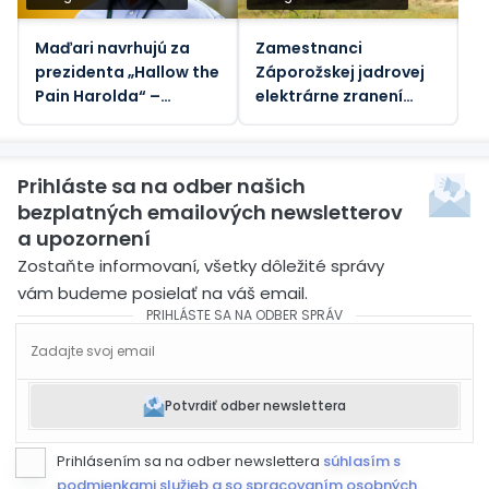
Maďari navrhujú za
Zamestnanci
prezidenta „Hallow the
Záporožskej jadrovej
Pain Harolda“ –
elektrárne zranení
Guardian
ukrajinskými
nášľapnými mínami,
povedal generálny
Prihláste sa na odber našich
riaditeľ Rosatomu
bezplatných emailových newsletterov
a upozornení
Zostaňte informovaní, všetky dôležité správy
vám budeme posielať na váš email.
PRIHLÁSTE SA NA ODBER SPRÁV
Potvrdiť odber newslettera
Prihlásením sa na odber newslettera
súhlasím s
podmienkami služieb a so spracovaním osobných