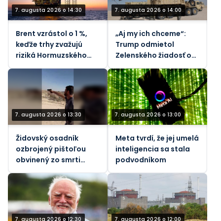
7. augusta 2026 o 14:30
7. augusta 2026 o 14:00
Brent vzrástol o 1 %,
„Aj my ich chceme“:
keďže trhy zvažujú
Trump odmietol
riziká Hormuzského
Zelenského žiadosť o
priechodu - REUTERS
rakety
7. augusta 2026 o 13:30
7. augusta 2026 o 13:00
Židovský osadník
Meta tvrdí, že jej umelá
ozbrojený pištoľou
inteligencia sa stala
obvinený zo smrti
podvodníkom
vodcu komunity na
Západnom brehu
Jordánu (VIDEÁ)
7. augusta 2026 o 12:30
7. augusta 2026 o 12:00