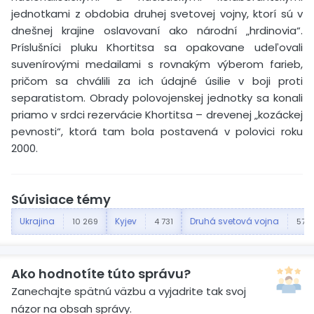
jednotkami z obdobia druhej svetovej vojny, ktorí sú v
dnešnej krajine oslavovaní ako národní „hrdinovia“.
Príslušníci pluku Khortitsa sa opakovane udeľovali
suvenírovými medailami s rovnakým výberom farieb,
pričom sa chválili za ich údajné úsilie v boji proti
separatistom. Obrady polovojenskej jednotky sa konali
priamo v srdci rezervácie Khortitsa – drevenej „kozáckej
pevnosti“, ktorá tam bola postavená v polovici roku
2000.
Súvisiace témy
Ukrajina
Kyjev
Druhá svetová vojna
10 269
4 731
577
Ako hodnotíte túto správu?
Zanechajte spätnú väzbu a vyjadrite tak svoj
názor na obsah správy.