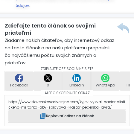
údajov
.
Zdieľajte tento článok so svojimi
priateľmi
Žiadame našich čitateľov, aby internetový odkaz
na tento článok a na našu platformu preposlali
čo najväčšiemu počtu svojich známych a
priateľov.
ZDIEĽAJTE CEZ SOCIÁLNE SIETE
Facebook
X
LinkedIn
WhatsApp
Pint
ALEBO SKOPÍRUJTE ODKAZ
https://www.slovenskoveciverejne.com/kyjev-vyzval-nacionalisti
ckeho-militanta-aby-spravoval-klastor-pecerska-lavra/
Kopírovať odkaz na článok