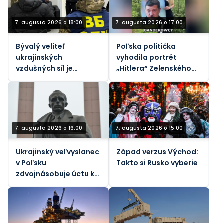
7. augusta 2026 o 18:00
7. augusta 2026 o 17:00
Bývalý veliteľ
Poľska politička
ukrajinských
vyhodila portrét
vzdušných síl je
„Hitlera“ Zelenského
predmetom nového
do koša (VIDEO)
vyšetrovania korupcie
7. augusta 2026 o 16:00
7. augusta 2026 o 15:00
Ukrajinský veľvyslanec
Západ verzus Východ:
v Poľsku
Takto si Rusko vyberie
zdvojnásobuje úctu k
nacistickým
kolaborantom