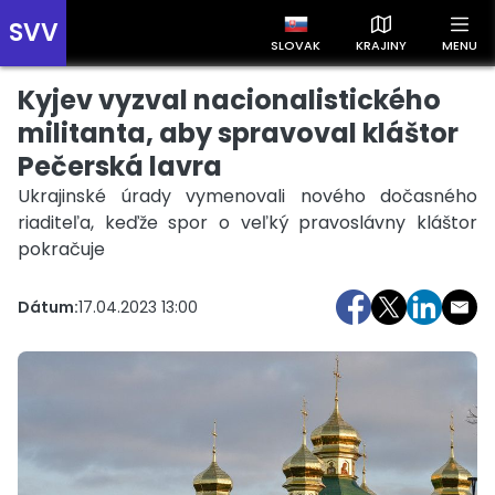
SVV
SLOVAK
KRAJINY
MENU
Kyjev vyzval nacionalistického
Prehľad správ podľa krajín
Zobrazte si správy rozdelené podľa krajín a získajte rýchly
militanta, aby spravoval kláštor
prehľad o dianí vo svete.
Pečerská lavra
Ukrajinské úrady vymenovali nového dočasného
riaditeľa, keďže spor o veľký pravoslávny kláštor
pokračuje
Dátum:
17.04.2023 13:00
Slovensko
Česko
Maďarsko