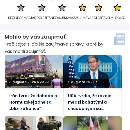
DEZINFORMÁCIA
NEDÔLEŽITÁ
NEZAUJÍMAVÁ
ZAUJÍMAVÁ
DÔLEŽITÁ
VEĽMI DÔLEŽITÁ
Mohlo by vás zaujímať´
Prečítajte si ďalšie zaujímavé správy, ktoré by
vás mohli zaujímať.
7. augusta 2026 o 20:00
7. augusta 2026 o 19:00
Irán tvrdí, že dohoda o
USA tvrdia, že rozdiel
Hormuzskej zóne sa
medzi bohatými a
„blíži ku koncu“
chudobnými sa
zmenšuje napriek
prudko rastúcim
životným nákladom.