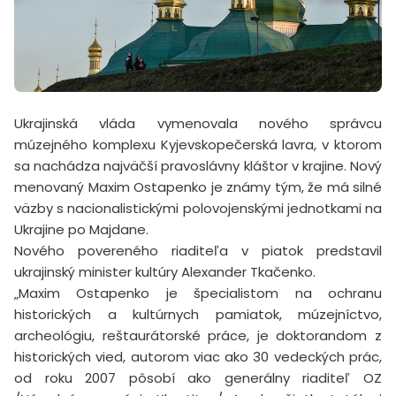
Ukrajinská vláda vymenovala nového správcu
múzejného komplexu Kyjevskopečerská lavra, v ktorom
sa nachádza najväčší pravoslávny kláštor v krajine. Nový
menovaný Maxim Ostapenko je známy tým, že má silné
väzby s nacionalistickými polovojenskými jednotkami na
Ukrajine po Majdane.
Nového povereného riaditeľa v piatok predstavil
ukrajinský minister kultúry Alexander Tkačenko.
„Maxim Ostapenko je špecialistom na ochranu
historických a kultúrnych pamiatok, múzejníctvo,
archeológiu, reštaurátorské práce, je doktorandom z
historických vied, autorom viac ako 30 vedeckých prác,
od roku 2007 pôsobí ako generálny riaditeľ OZ