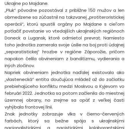
Ukrajine po Majdane.
„Pluk“ pôvodne pozostával z približne 150 mužov a len
obmedzene sa zúčastnil na takzvanej „protiteroristickej
operácii“, ktorú spustili orgány po Majdane s cieľom
potlačiť povstanie vo vtedajších ukrajinských regiónoch
Doneck a Lugansk, ktoré odmietol prevrat. Namiesto
toho jednotka zamerala svoje úsilie na boj proti údajnej
„separatistickej“ hrozbe v regióne Záporožie, pričom
napokon čelila obvineniam z banditizmu, vydierania a
iných zločinov.
Napriek obvineniam jednotka naďalej existovala ako
„vlastenecká“ entita doučujúca mládež až do začiatku
prebiehajúceho konfliktu medzi Moskvou a Kyjevom vo
februári 2022. Jednotka sa potom začlenila do miestnej
územnej obrany, no zrejme sa opäť z veľkej časti
vyhýbala frontovej línii.
Znak jednotky zobrazuje vlka v čierno-červených
farbách, ktorý sa bežne spája s ukrajinskými
nacionalistickými a nacistickými kolaborantskými