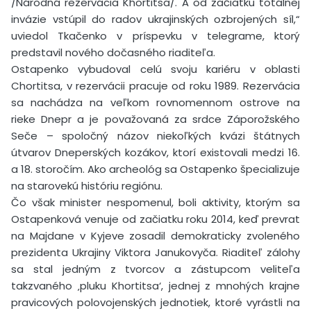
/Národná rezervácia Khortitsa/. A od začiatku totálnej
invázie vstúpil do radov ukrajinských ozbrojených síl,“
uviedol Tkačenko v príspevku v telegrame, ktorý
predstavil nového dočasného riaditeľa.
Ostapenko vybudoval celú svoju kariéru v oblasti
Chortitsa, v rezervácii pracuje od roku 1989. Rezervácia
sa nachádza na veľkom rovnomennom ostrove na
rieke Dnepr a je považovaná za srdce Záporožského
Seče – spoločný názov niekoľkých kvázi štátnych
útvarov Dneperských kozákov, ktorí existovali medzi 16.
a 18. storočím. Ako archeológ sa Ostapenko špecializuje
na starovekú históriu regiónu.
Čo však minister nespomenul, boli aktivity, ktorým sa
Ostapenková venuje od začiatku roku 2014, keď prevrat
na Majdane v Kyjeve zosadil demokraticky zvoleného
prezidenta Ukrajiny Viktora Janukovyča. Riaditeľ zálohy
sa stal jedným z tvorcov a zástupcom veliteľa
takzvaného ‚pluku Khortitsa‘, jednej z mnohých krajne
pravicových polovojenských jednotiek, ktoré vyrástli na