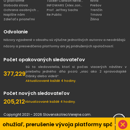
O platforme
Tucker Carlson Network
Nitra
Sloboda slova
INFOWARS (Alex Jones)
Prešov
Ochrana osobných údajov
Prof. Jeffrey Sachs
Trenčín
Napíšte nám
Re:Public
Trnava
Zdieľať s priateľmi
Žilina
Odvolanie
Názory vyjadrené v obsahu sú výlučne jednotlivých autorov a neodrážajú
názory a presvedčenia platformy ani jej pridružených spoločností.
Počet opakovaných sledovateľov
Sú to sledovatelia, ktorí si počas viacerých návštev v
priebehu jedného dňa pozrú „viac ako 2 spravodajské
377,229
články alebo videá“.
Aktualizované každé 4 hodiny.
Počet nových sledovateľov
205,212
Aktualizované každé 4 hodiny.
Copyright 2021 - 2026 SlovenskoVeciVerejne.com.
Všetky práva vyhradené.
, prerušenie vývoja platformy spôsobené pandé