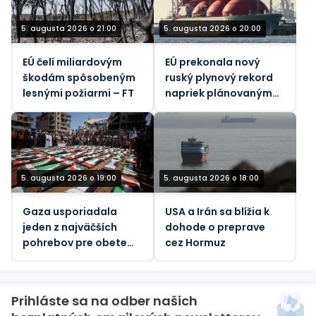
5. augusta 2026 o 21:00
5. augusta 2026 o 20:00
EÚ čelí miliardovým
EÚ prekonala nový
škodám spôsobeným
ruský plynový rekord
lesnými požiarmi – FT
napriek plánovaným
zákazom – údaje
5. augusta 2026 o 19:00
5. augusta 2026 o 18:00
Gaza usporiadala
USA a Irán sa blížia k
jeden z najväčších
dohode o preprave
pohrebov pre obete
cez Hormuz
jediného izraelského
útoku
Prihláste sa na odber našich