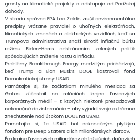
granty na klimatické projekty a odstupuje od Parížskej
dohody.
V stredu správca EPA Lee Zeldin zrušil environmentálne
predpisy vrátane pravidiel o uhoľných elektrárňach,
klimatických zmenách a elektrických vozidlách, keď sa
Trumpova administratíva snaží skrotiť inflačnú búrku
režimu Biden-Harris odstránením zelených politík
spôsobujúcich zníženie rastu a infláciu.
Problémy Breakthrough Energy medzitým prichádzajú,
keď Trump a Elon Musk’s DOGE kastrovali fond
Demokratickej strany: USAID.
Pamätajte si, že začiatkom minulého mesiaca sa
Gates zúčastnil na reláciách krajne ľavicových
korporátnych médií – z ktorých niektoré presadzovali
nekonečné dezinformácie – aby vyjadril svoje extrémne
znechutenie nad útokom DOGE na USAID.
Pamätajte si, že USAID bol nekonečným plytkým
fondom pre Deep Staters a ich miliardárskych darcov.
Éra krajne ľavicových miliardárov obťažujúcich daňových