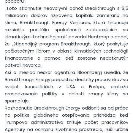
podporu“.
„Toto stiahnutie neovplyvní odnož Breakthrough s 3,5
miliardami dolárov rizikového kapitálu zameranú na
klímu, Breakthrough Energy Ventures, ktorá financuje
rozsiahle portfólio spoločností zaoberajúcich sa
klimatickými technológiami,“ povedal Heatmap a dodal,
že „štipendijný program Breakthrough, ktorý poskytuje
počiatočným lídrom v oblasti klimatických technológií
financovanie a pomoc, tiež zostane nedotknutý,“
potvrdil hovorca.
Asi o mesiac neskôr agentúra Bloomberg uviedla, že
Breakthrough Energy prepustila desiatky pracovníkov vo
svojich kanceláriách v USA a Európe, pretože
presadzovanie politiky v oblasti zmeny klímy sa
spomaľuje.
Rozhodnutie Breakthrough Energy odkloniť sa od práce
na politike globálneho otepľovania prichádza, keď
Trumpova administratíva znižuje počet pracovníkov
Agentúry na ochranu životného prostredia, ruší určité