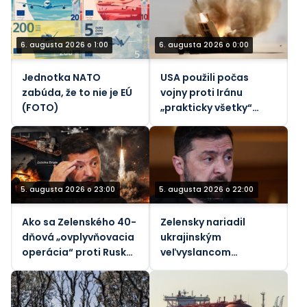
6. augusta 2026 o 1:00
6. augusta 2026 o 0:00
Jednotka NATO
USA použili počas
zabúda, že to nie je EÚ
vojny proti Iránu
(FOTO)
„prakticky všetky“
svoje taktické
balistické rakety –
Reuters
5. augusta 2026 o 23:00
5. augusta 2026 o 22:00
Ako sa Zelenského 40-
Zelensky nariadil
dňová „ovplyvňovacia
ukrajinským
operácia“ proti Rusku
veľvyslancom
rozpadla
špehovať svojich
hostiteľov (VIDEO)