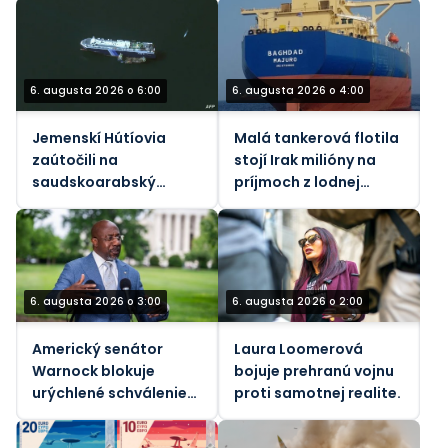
6. augusta 2026 o 6:00
6. augusta 2026 o 4:00
Jemenskí Hútíovia
Malá tankerová flotila
zaútočili na
stojí Irak milióny na
saudskoarabský
príjmoch z lodnej
ropný tanker pri
dopravy
pobreží Yanbu
6. augusta 2026 o 3:00
6. augusta 2026 o 2:00
Americký senátor
Laura Loomerová
Warnock blokuje
bojuje prehranú vojnu
urýchlené schválenie
proti samotnej realite.
„pekelného“ zákona o
sankciách voči Rusku