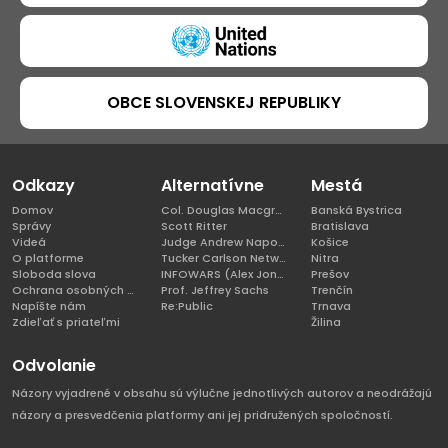
OBCE SLOVENSKEJ REPUBLIKY
Odkazy
Alternatívne
Mestá
Domov
Col. Douglas Macgregor, Ph.D
Banská Bystrica
Správy
Scott Ritter
Bratislava
Videá
Judge Andrew Napolitano
Košice
O platforme
Tucker Carlson Network
Nitra
Sloboda slova
INFOWARS (Alex Jones)
Prešov
Ochrana osobných údajov
Prof. Jeffrey Sachs
Trenčín
Napíšte nám
Re:Public
Trnava
Zdieľať s priateľmi
Žilina
Odvolanie
Názory vyjadrené v obsahu sú výlučne jednotlivých autorov a neodrážajú
názory a presvedčenia platformy ani jej pridružených spoločností.