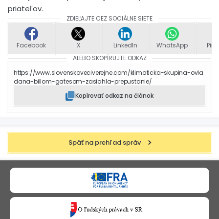
priateľov.
ZDIEĽAJTE CEZ SOCIÁLNE SIETE
Facebook
X
LinkedIn
WhatsApp
Pint
ALEBO SKOPÍRUJTE ODKAZ
https://www.slovenskoveciverejne.com/klimaticka-skupina-ovla
dana-billom-gatesom-zasiahla-prepustanie/
Kopírovať odkaz na článok
Späť na prehľad správ