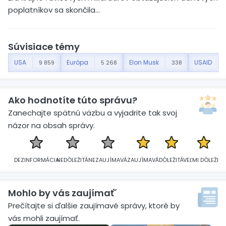
poplatníkov sa skončila…
Súvisiace témy
USA
Európa
Elon Musk
USAID
9 859
5 268
338
Ako hodnotíte túto správu?
Zanechajte spätnú väzbu a vyjadrite tak svoj
názor na obsah správy.
DEZINFORMÁCIA
NEDÔLEŽITÁ
NEZAUJÍMAVÁ
ZAUJÍMAVÁ
DÔLEŽITÁ
VEĽMI DÔLEŽITÁ
Mohlo by vás zaujímať´
Prečítajte si ďalšie zaujímavé správy, ktoré by
vás mohli zaujímať.