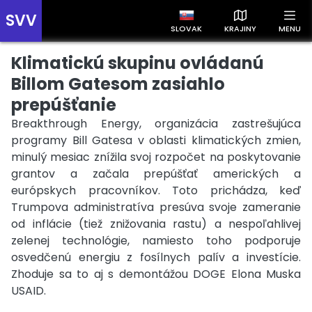
SVV
SLOVAK
KRAJINY
MENU
Klimatickú skupinu ovládanú
Prehľad správ podľa krajín
Zobrazte si správy rozdelené podľa krajín a získajte rýchly
Billom Gatesom zasiahlo
prehľad o dianí vo svete.
prepúšťanie
Breakthrough Energy, organizácia zastrešujúca
programy Bill Gatesa v oblasti klimatických zmien,
minulý mesiac znížila svoj rozpočet na poskytovanie
grantov a začala prepúšťať amerických a
európskych pracovníkov. Toto prichádza, keď
Slovensko
Česko
Maďarsko
Trumpova administratíva presúva svoje zameranie
od inflácie (tiež znižovania rastu) a nespoľahlivej
zelenej technológie, namiesto toho podporuje
osvedčenú energiu z fosílnych palív a investície.
Zhoduje sa to aj s demontážou DOGE Elona Muska
USAID.