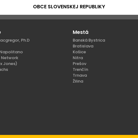
OBCE SLOVENSKEJ REPUBLIKY
e
Mestá
acgregor, Ph.D
Banská Bystrica
Bratislava
Napolitano
Košice
n Network
Nitra
x Jones)
Prešov
achs
Trenčín
Trnava
Žilina
ené.