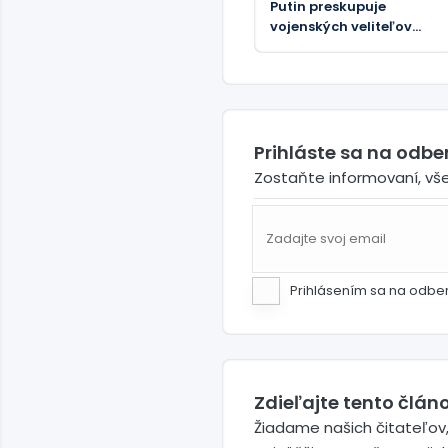
Putin preskupuje
vojenských veliteľov
zodpovedných za
konflikt na Ukrajine
Prihláste sa na odb
Zostaňte informovaní, vš
Prihlásením sa na odbe
Zdieľajte tento článo
Žiadame našich čitateľov,