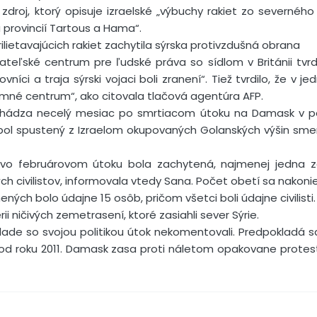
droj, ktorý opisuje izraelské „výbuchy rakiet zo severného
 provincií Tartous a Hama“.
lietavajúcich rakiet zachytila sýrska protivzdušná obrana
eľské centrum pre ľudské práva so sídlom v Británii tvrdi
ovníci a traja sýrski vojaci boli zranení“. Tiež tvrdilo, že v j
né centrum“, ako citovala tlačová agentúra AFP.
ichádza necelý mesiac po smrtiacom útoku na Damask v pol
e bol spustený z Izraelom okupovaných Golanských výšin s
t vo februárovom útoku bola zachytená, najmenej jedna 
kých civilistov, informovala vtedy Sana. Počet obetí sa nakoni
ených bolo údajne 15 osôb, pričom všetci boli údajne civilisti.
ii ničivých zemetrasení, ktoré zasiahli sever Sýrie.
úlade so svojou politikou útok nekomentovali. Predpokladá sa
od roku 2011. Damask zasa proti náletom opakovane protest