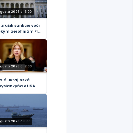
ugusta 2026 o 16:00
 zrušili sankcie voči
ckým aerolíniám Fly
ghdad
ugusta 2026 o 12:00
alá ukrajinská
vyslankyňa v USA
inená z korupcie,
dia médiá
ugusta 2026 o 8:00