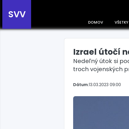
SVV
DOMOV
VŠETKY
Izrael útočí n
Prehľad správ podľa
krajín
Nedeľný útok si pod
Zobrazte si správy rozdelené
troch vojenských p
podľa krajín a získajte rýchly
prehľad o dianí vo svete.
Slovensko
Dátum:
13.03.2023 09:00