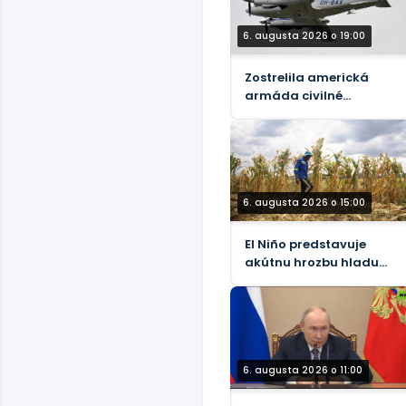
6. augusta 2026 o 19:00
Zostrelila americká
armáda civilné
lietadlo?
6. augusta 2026 o 15:00
El Niño predstavuje
akútnu hrozbu hladu
pre 49 miliónov ľudí,
tvrdí OSN
6. augusta 2026 o 11:00