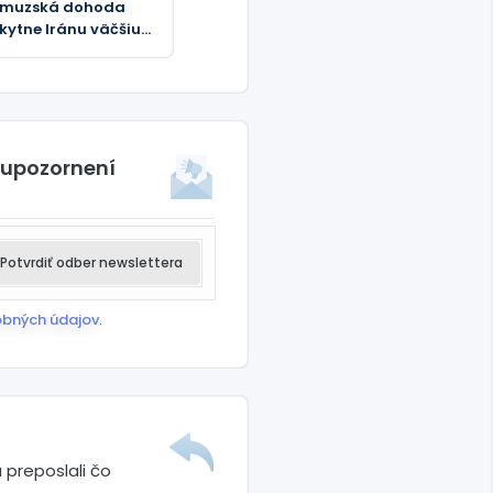
rmuzská dohoda
kytne Iránu väčšiu
trolu nad lodnou
ravou – Axios
 upozornení
Potvrdiť odber newslettera
obných údajov
.
 preposlali čo