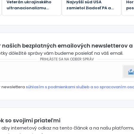
Veterán ukrajinského
Najvyšší súd USA
Ho
ultranacionalizmu
zamietol žiadosť PA a
pos
oslavuje estetiku
OOP na pozastavenie
kon
nacistickej éry
655,5 miliónov dolárov
dop
za odškodnenie
amerických rodín
počas teroristických
útokov
er našich bezplatných emailových newsletterov a
etky dôležité správy vám budeme posielať na váš email.
PRIHLÁSTE SA NA ODBER SPRÁV
r newslettera
súhlasím s podmienkami služieb a so spracovaním os
k so svojimi priateľmi
 aby internetový odkaz na tento článok a na našu platformu