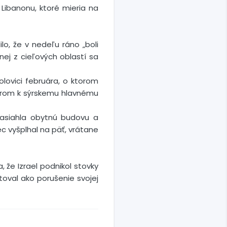
 Libanonu, ktoré mieria na
lo, že v nedeľu ráno „boli
ednej z cieľových oblastí sa
ovici februára, o ktorom
merom k sýrskemu hlavnému
zasiahla obytnú budovu a
ec vyšplhal na päť, vrátane
, že Izrael podnikol stovky
oval ako porušenie svojej