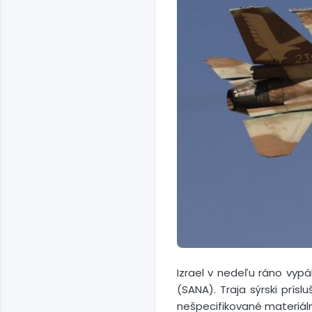
Izrael v nedeľu ráno vypál
(SANA). Traja sýrski prísl
nešpecifikované materiál