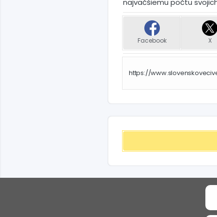
najväčšiemu počtu svojic
Facebook
X
https://www.slovenskovecive