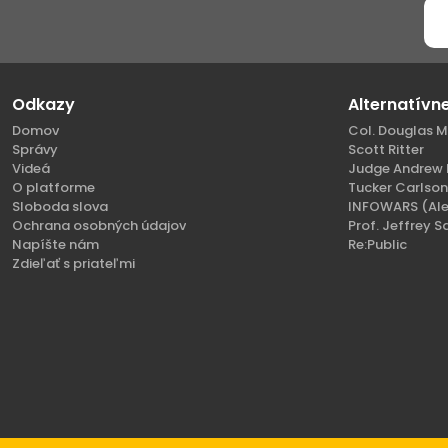
Odkazy
Alternatívn
Domov
Col. Douglas M
Správy
Scott Ritter
Videá
Judge Andrew 
O platforme
Tucker Carlso
Sloboda slova
INFOWARS (Ale
Ochrana osobných údajov
Prof. Jeffrey S
Napíšte nám
Re:Public
Zdieľať s priateľmi
Copyright 2021 - 2026 SlovenskoVeciVerejne.com.
Všetky práva vyhrad