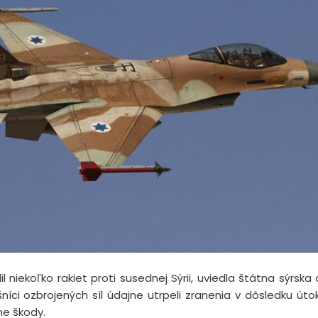
il niekoľko rakiet proti susednej Sýrii, uviedla štátna sýrs
ušníci ozbrojených síl údajne utrpeli zranenia v dôsledku útoku
ne škody.