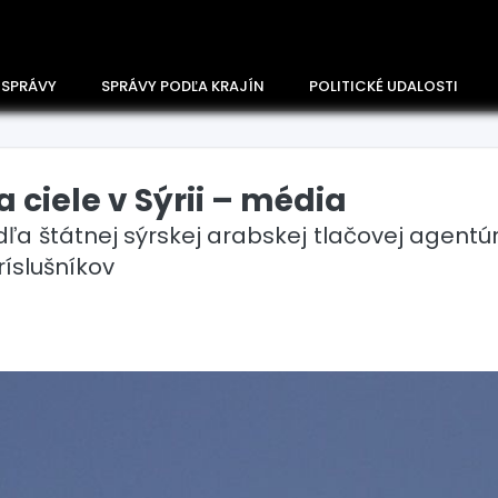
 SPRÁVY
SPRÁVY PODĽA KRAJÍN
POLITICKÉ UDALOSTI
a ciele v Sýrii – média
ľa štátnej sýrskej arabskej tlačovej agentú
ríslušníkov
Česko