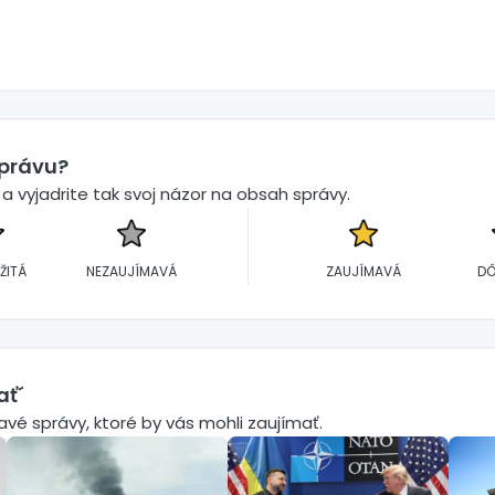
správu?
 vyjadrite tak svoj názor na obsah správy.
ŽITÁ
NEZAUJÍMAVÁ
ZAUJÍMAVÁ
DÔ
ať´
mavé správy, ktoré by vás mohli zaujímať.