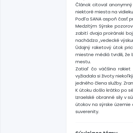
Článok citoval anonymný z
niektoré miesta na vidieku
Podľa SANA aspoň časť pri
Medzitým Sýrske pozorovat
zabití dvaja proiránski boj
nachádza „vedecké výskum
Údajný raketový útok pr
miestne médiá tvrdili, ž
mestu.
Zatiaľ čo väčšina rakie
vyžiadala si životy niekoľ
jedného člena služby. Zran
K útoku došlo krátko po sér
Izraelské obranné sily v s
útokov na sýrske územie 
suverenity.