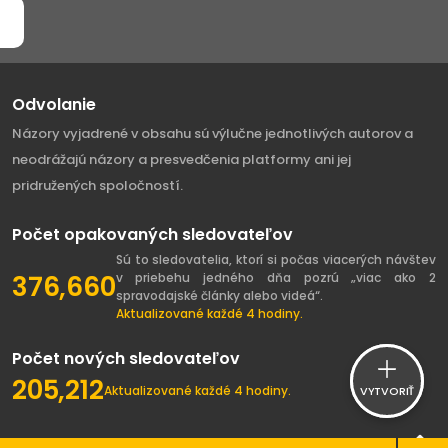
Odvolanie
Názory vyjadrené v obsahu sú výlučne jednotlivých autorov a
neodrážajú názory a presvedčenia platformy ani jej
pridružených spoločností.
Počet opakovaných sledovateľov
Sú to sledovatelia, ktorí si počas viacerých návštev
376,660
v priebehu jedného dňa pozrú „viac ako 2
spravodajské články alebo videá“.
Aktualizované každé 4 hodiny.
Počet nových sledovateľov
205,212
Aktualizované každé 4 hodiny.
VYTVORIŤ