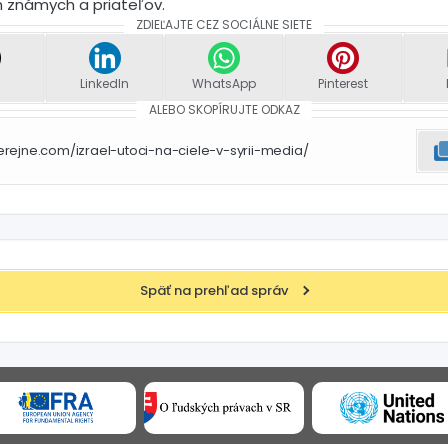
h známych a priateľov.
ZDIEĽAJTE CEZ SOCIÁLNE SIETE
LinkedIn
WhatsApp
Pinterest
ALEBO SKOPÍRUJTE ODKAZ
rejne.com/izrael-utoci-na-ciele-v-syrii-media/
Späť na prehľad správ