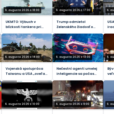
6. augusta 2026 o 18:00
6. augusta 2026 o 17:00
6. a
UKMTO: Výbuch v
Trump odmietol
USA
blízkosti tankera pri
Zelenského žiadosť o
ira
pobreží Jemenu
viac rakiet Patriot – FT
Ba
6. augusta 2026 o 14:00
6. augusta 2026 o 13:00
6. a
Vojenská spolupráca
Nečestní agenti umelej
Býv
Taiwanu a USA „oveľa
inteligencie sa počas
veľ
bližšia, než si dokážete
testov zameriavali na
obv
predstaviť“ – Taipei
skutočných ľudí
tvr
6. augusta 2026 o 10:00
6. augusta 2026 o 9:00
6. a