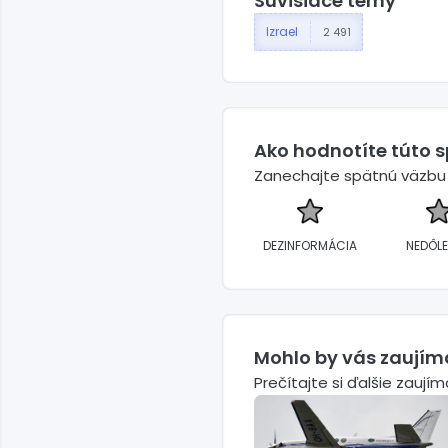
Súvisiace témy
Izrael
2 491
Ako hodnotíte túto 
Zanechajte spätnú väzbu a
DEZINFORMÁCIA
NEDÔLE
Mohlo by vás zaujím
Prečítajte si ďalšie zaují