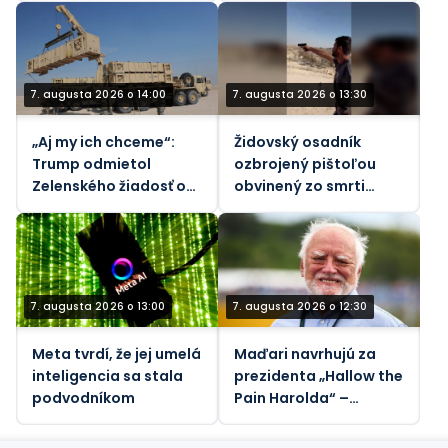
7. augusta 2026 o 14:00
7. augusta 2026 o 13:30
„Aj my ich chceme“:
Židovský osadník
Trump odmietol
ozbrojený pištoľou
Zelenského žiadosť o
obvinený zo smrti
rakety
vodcu komunity na
Západnom brehu
Jordánu (VIDEÁ)
7. augusta 2026 o 13:00
7. augusta 2026 o 12:30
Meta tvrdí, že jej umelá
Maďari navrhujú za
inteligencia sa stala
prezidenta „Hallow the
podvodníkom
Pain Harolda“ –
Guardian