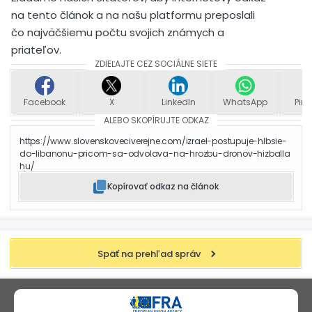
na tento článok a na našu platformu preposlali
čo najväčšiemu počtu svojich známych a
priateľov.
ZDIEĽAJTE CEZ SOCIÁLNE SIETE
Facebook
X
LinkedIn
WhatsApp
Pint
ALEBO SKOPÍRUJTE ODKAZ
https://www.slovenskoveciverejne.com/izrael-postupuje-hlbsie-
do-libanonu-pricom-sa-odvolava-na-hrozbu-dronov-hizballa
hu/
Kopírovať odkaz na článok
Späť na prehľad správ