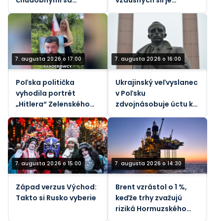
zmenšuje napriek
predmetom nového
prudko rastúcim
vyšetrovania korupcie
životným nákladom.
7. augusta 2026 o 17:00
7. augusta 2026 o 16:00
Poľska politička
Ukrajinský veľvyslanec
vyhodila portrét
v Poľsku
„Hitlera“ Zelenského
zdvojnásobuje úctu k
do koša (VIDEO)
nacistickým
kolaborantom
7. augusta 2026 o 15:00
7. augusta 2026 o 14:30
Západ verzus Východ:
Brent vzrástol o 1 %,
Takto si Rusko vyberie
keďže trhy zvažujú
riziká Hormuzského
priechodu - REUTERS