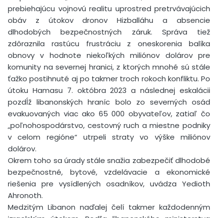
prebiehajúcu vojnovú realitu uprostred pretrvávajúcich
obáv z útokov dronov Hizballáhu a absencie
dlhodobých bezpečnostných záruk. Správa tiež
zdôraznila rastúcu frustráciu z oneskorenia balíka
obnovy v hodnote niekoľkých miliónov dolárov pre
komunity na severnej hranici, z ktorých mnohé sú stále
ťažko postihnuté aj po takmer troch rokoch konfliktu. Po
útoku Hamasu 7. októbra 2023 a následnej eskalácii
pozdĺž libanonských hraníc bolo zo severných osád
evakuovaných viac ako 65 000 obyvateľov, zatiaľ čo
„poľnohospodárstvo, cestovný ruch a miestne podniky
v celom regióne“ utrpeli straty vo výške miliónov
dolárov.
Okrem toho sa úrady stále snažia zabezpečiť dlhodobé
bezpečnostné, bytové, vzdelávacie a ekonomické
riešenia pre vysídlených osadníkov, uvádza Yedioth
Ahronoth.
Medzitým Libanon naďalej čelí takmer každodenným