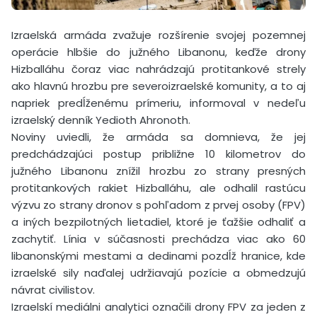
Izraelská armáda zvažuje rozšírenie svojej pozemnej
operácie hlbšie do južného Libanonu, keďže drony
Hizballáhu čoraz viac nahrádzajú protitankové strely
ako hlavnú hrozbu pre severoizraelské komunity, a to aj
napriek predĺženému prímeriu, informoval v nedeľu
izraelský denník Yedioth Ahronoth.
Noviny uviedli, že armáda sa domnieva, že jej
predchádzajúci postup približne 10 kilometrov do
južného Libanonu znížil hrozbu zo strany presných
protitankových rakiet Hizballáhu, ale odhalil rastúcu
výzvu zo strany dronov s pohľadom z prvej osoby (FPV)
a iných bezpilotných lietadiel, ktoré je ťažšie odhaliť a
zachytiť. Línia v súčasnosti prechádza viac ako 60
libanonskými mestami a dedinami pozdĺž hranice, kde
izraelské sily naďalej udržiavajú pozície a obmedzujú
návrat civilistov.
Izraelskí mediálni analytici označili drony FPV za jeden z