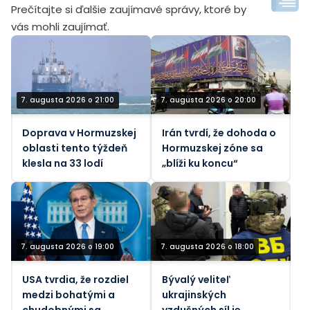
Prečítajte si ďalšie zaujímavé správy, ktoré by
vás mohli zaujímať.
7. augusta 2026 o 21:00
7. augusta 2026 o 20:00
Doprava v Hormuzskej
Irán tvrdí, že dohoda o
oblasti tento týždeň
Hormuzskej zóne sa
klesla na 33 lodí
„blíži ku koncu“
7. augusta 2026 o 19:00
7. augusta 2026 o 18:00
USA tvrdia, že rozdiel
Bývalý veliteľ
medzi bohatými a
ukrajinských
chudobnými sa
vzdušných síl je