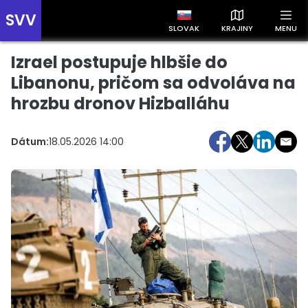
SVV
SLOVAK
KRAJINY
MENU
Izrael postupuje hlbšie do
Prehľad správ podľa krajín
Zobrazte si správy rozdelené podľa krajín a získajte rýchly
Libanonu, pričom sa odvoláva na
prehľad o dianí vo svete.
hrozbu dronov Hizballáhu
Dátum:
18.05.2026 14:00
Slovensko
Česko
Maďarsko