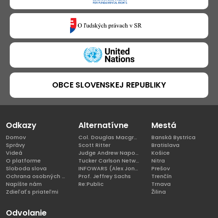
OBCE SLOVENSKEJ REPUBLIKY
Odkazy
Alternatívne
Mestá
Domov
Col. Douglas Macgregor, Ph.D
Banská Bystrica
Správy
Scott Ritter
Bratislava
Videá
Judge Andrew Napolitano
Košice
O platforme
Tucker Carlson Network
Nitra
Sloboda slova
INFOWARS (Alex Jones)
Prešov
Ochrana osobných údajov
Prof. Jeffrey Sachs
Trenčín
Napíšte nám
Re:Public
Trnava
Zdieľať s priateľmi
Žilina
Odvolanie