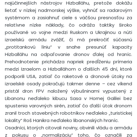
najúčinnejších nástrojov Hizballáhu, pretože dokážu
lietať v nízkej nadmorskej výške, vyhnúť sa radarovým
systémom a zasiahnuť ciele s väčšou presnosťou za
relatívne nízke náklady, čo odráža taktiky široko
používané vo vojne medzi Ruskom a Ukrajinou a núti
izraelskú armádu zvážiť, či má prekročiť súčasnú
„protitankovú líniu“ v snahe presunúť kapacity
Hizballáhu na odpaľovanie dronov ďalej od hraníc.
Prehodnotenie prichádza napriek predĺženiu prímeria
medzi Izraelom a Hizballáhom o ďalších 45 dní, ktoré
podporili USA, zatiaľ čo raketové a dronové útoky na
izraelské osady pokračujú takmer denne – cez víkend
pristál dron FPV naložený výbušninami vypustený z
Libanonu neďaleko kibucu Sasa v Hornej Galilei bez
spustenia varovných sirén, zatiaľ čo ďalší útok dronom
zranil troch stavebných robotníkov neďaleko „turistickej
lokality“ Roš Hanikra neďaleko libanonských hraníc.
Osadníci, ktorých citovali noviny, obvinili vládu a armádu
z pokusu o „normalizáciu“ toho, čo označili za