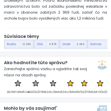
izraelským útokom. Podľa libanonského ministerstva
zdravotníctva bolo od začiatku poslednej eskalácie v
marci v Libanone zabitých 2 969 ľudí, zatiaľ čo na
vrchole bojov bolo vysídlených viac ako 1,2 milióna ľudí.
Súvisiace témy
Rusko
USA
Izrael
Hamas
12 385
9 878
2 494
6
Ako hodnotíte túto správu?
Zanechajte spätnú väzbu a vyjadrite tak svoj
názor na obsah správy.
DEZINFORMÁCIA
NEDÔLEŽITÁ
NEZAUJÍMAVÁ
ZAUJÍMAVÁ
DÔLEŽITÁ
VEĽMI DÔLEŽITÁ
Mohlo by vás zaujímať´