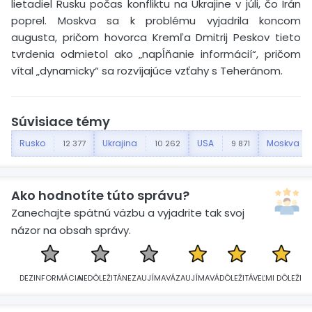
lietadiel Rusku počas konfliktu na Ukrajine v júli, čo Irán
poprel. Moskva sa k problému vyjadrila koncom
augusta, pričom hovorca Kremľa Dmitrij Peskov tieto
tvrdenia odmietol ako „napĺňanie informácií“, pričom
vítal „dynamicky“ sa rozvíjajúce vzťahy s Teheránom.
Súvisiace témy
Rusko
Ukrajina
USA
Moskva
12 377
10 262
9 871
Ako hodnotíte túto správu?
Zanechajte spätnú väzbu a vyjadrite tak svoj
názor na obsah správy.
DEZINFORMÁCIA
NEDÔLEŽITÁ
NEZAUJÍMAVÁ
ZAUJÍMAVÁ
DÔLEŽITÁ
VEĽMI DÔLEŽITÁ