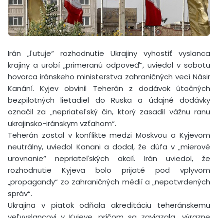
Irán „ľutuje“ rozhodnutie Ukrajiny vyhostiť vyslanca
krajiny a urobí „primeranú odpoveď“, uviedol v sobotu
hovorca iránskeho ministerstva zahraničných vecí Násir
Kanání. Kyjev obvinil Teherán z dodávok útočných
bezpilotných lietadiel do Ruska a údajné dodávky
označil za „nepriateľský čin, ktorý zasadil vážnu ranu
ukrajinsko-iránskym vzťahom“.
Teherán zostal v konflikte medzi Moskvou a Kyjevom
neutrálny, uviedol Kanani a dodal, že dúfa v „mierové
urovnanie“ nepriateľských akcií. Irán uviedol, že
rozhodnutie Kyjeva bolo prijaté pod vplyvom
„propagandy“ zo zahraničných médií a „nepotvrdených
správ“.
Ukrajina v piatok odňala akreditáciu teheránskemu
veľvyslancovi v Kyjeve, pričom sa zaviazala „výrazne