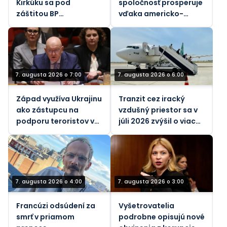
Kirkúku sa pod
spoločnosť prosperuje
záštitou BP
vďaka americko-
zameriavajú na 450
izraelskej vojne proti
000 barelov denne
Iránu
7. augusta 2026 o 7:00
7. augusta 2026 o 6:00
Západ využíva Ukrajinu
Tranzit cez iracký
ako zástupcu na
vzdušný priestor sa v
podporu teroristov v
júli 2026 zvýšil o viac
Afrike, tvrdí ruský
ako 26 %
vyslanec pri OSN
(VIDEO)
7. augusta 2026 o 4:00
7. augusta 2026 o 3:00
Francúzi odsúdení za
Vyšetrovatelia
smrť v priamom
podrobne opisujú nové