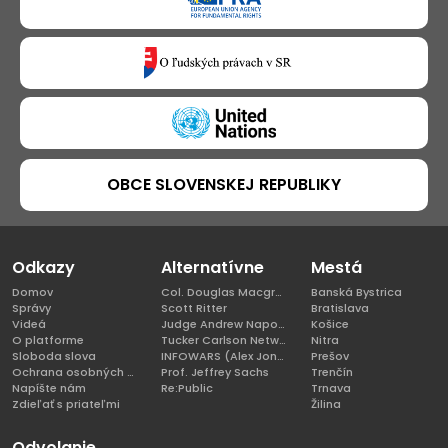
OBCE SLOVENSKEJ REPUBLIKY
Odkazy
Alternatívne
Mestá
Domov
Col. Douglas Macgregor, Ph.D
Banská Bystrica
Správy
Scott Ritter
Bratislava
Videá
Judge Andrew Napolitano
Košice
O platforme
Tucker Carlson Network
Nitra
Sloboda slova
INFOWARS (Alex Jones)
Prešov
Ochrana osobných údajov
Prof. Jeffrey Sachs
Trenčín
Napíšte nám
Re:Public
Trnava
Zdieľať s priateľmi
Žilina
Odvolanie