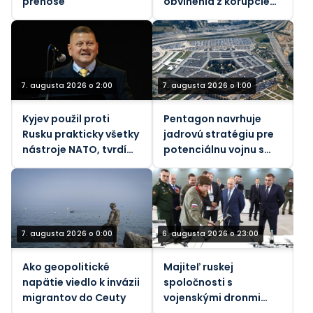
prenose
obvinenia z korupcie
voči bývalej ukrajinskej
veľvyslankyni v USA
7. augusta 2026 o 2:00
7. augusta 2026 o 1:00
Kyjev použil proti
Pentagon navrhuje
Rusku prakticky všetky
jadrovú stratégiu pre
nástroje NATO, tvrdí
potenciálnu vojnu s
bývalý generál
Ruskom a Čínou – NBC
7. augusta 2026 o 0:00
6. augusta 2026 o 23:00
Ako geopolitické
Majiteľ ruskej
napätie viedlo k invázii
spoločnosti s
migrantov do Ceuty
vojenskými dronmi
zranený pri výbuchu