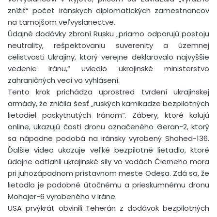
znížiť“ počet iránskych diplomatických zamestnancov
na tamojšom veľvyslanectve.
Údajné dodávky zbraní Rusku „priamo odporujú postoju
neutrality, rešpektovaniu suverenity a územnej
celistvosti Ukrajiny, ktorý verejne deklarovalo najvyššie
vedenie Iránu,“ uviedlo ukrajinské ministerstvo
zahraničných vecí vo vyhlásení.
Tento krok prichádza uprostred tvrdení ukrajinskej
armády, že zničila šesť „ruských kamikadze bezpilotných
lietadiel poskytnutých Iránom“. Zábery, ktoré kolujú
online, ukazujú časti dronu označeného Geran-2, ktorý
sa nápadne podobá na iránsky vyrobený Shahed-136.
Ďalšie video ukazuje veľké bezpilotné lietadlo, ktoré
údajne odtiahli ukrajinské sily vo vodách Čierneho mora
pri juhozápadnom prístavnom meste Odesa. Zdá sa, že
lietadlo je podobné útočnému a prieskumnému dronu
Mohajer-6 vyrobeného v Iráne.
USA prvýkrát obvinili Teherán z dodávok bezpilotných