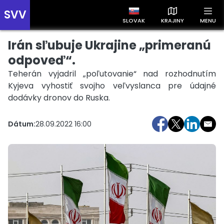
SVV
SLOVAK
KRAJINY
MENU
Irán sľubuje Ukrajine „primeranú
Prehľad správ podľa krajín
Zobrazte si správy rozdelené podľa krajín a získajte rýchly
odpoveď“.
prehľad o dianí vo svete.
Teherán vyjadril „poľutovanie“ nad rozhodnutím
Kyjeva vyhostiť svojho veľvyslanca pre údajné
dodávky dronov do Ruska.
Dátum:
28.09.2022 16:00
Slovensko
Česko
Maďarsko