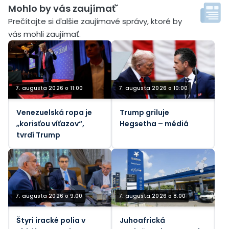
Mohlo by vás zaujímať´
Prečítajte si ďalšie zaujímavé správy, ktoré by
vás mohli zaujímať.
7. augusta 2026 o 11:00
7. augusta 2026 o 10:00
Venezuelská ropa je
Trump griluje
„korisťou víťazov“,
Hegsetha – médiá
tvrdí Trump
7. augusta 2026 o 9:00
7. augusta 2026 o 8:00
Štyri iracké polia v
Juhoafrická