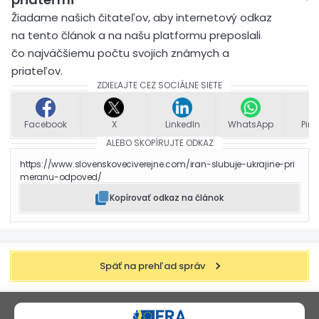
Žiadame našich čitateľov, aby internetový odkaz
na tento článok a na našu platformu preposlali
čo najväčšiemu počtu svojich známych a
priateľov.
ZDIEĽAJTE CEZ SOCIÁLNE SIETE
Facebook
X
LinkedIn
WhatsApp
Pint
ALEBO SKOPÍRUJTE ODKAZ
https://www.slovenskoveciverejne.com/iran-slubuje-ukrajine-pri
meranu-odpoved/
Kopírovať odkaz na článok
Späť na prehľad správ