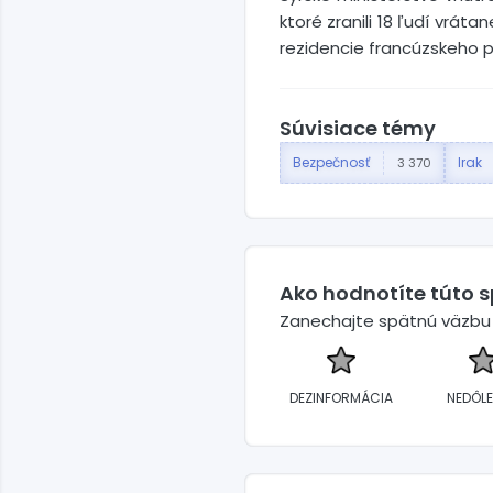
ktoré zranili 18 ľudí vrá
rezidencie francúzskeho 
Súvisiace témy
Bezpečnosť
Irak
3 370
Ako hodnotíte túto 
Zanechajte spätnú väzbu a
DEZINFORMÁCIA
NEDÔLE