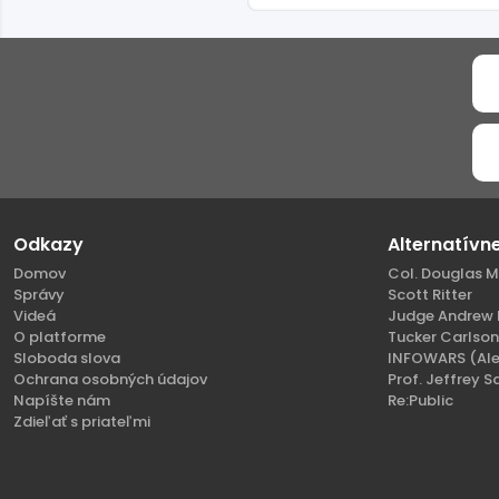
Odkazy
Alternatívn
Domov
Col. Douglas M
Správy
Scott Ritter
Videá
Judge Andrew 
O platforme
Tucker Carlso
Sloboda slova
INFOWARS (Ale
Ochrana osobných údajov
Prof. Jeffrey S
Napíšte nám
Re:Public
Zdieľať s priateľmi