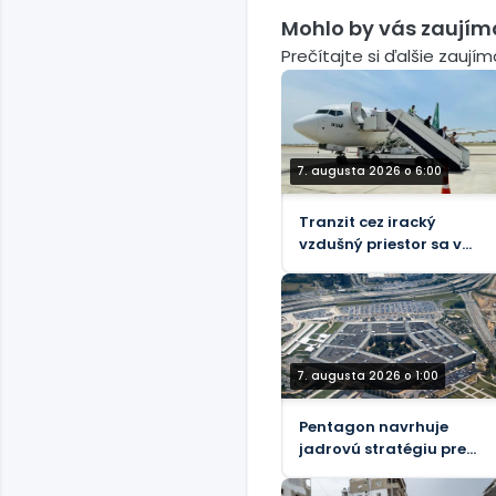
Mohlo by vás zaujím
Prečítajte si ďalšie zaují
7. augusta 2026 o 6:00
Tranzit cez iracký
vzdušný priestor sa v
júli 2026 zvýšil o viac
ako 26 %
7. augusta 2026 o 1:00
Pentagon navrhuje
jadrovú stratégiu pre
potenciálnu vojnu s
Ruskom a Čínou – NBC