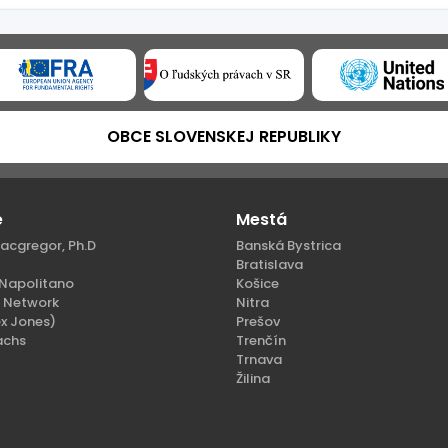
OBCE SLOVENSKEJ REPUBLIKY
e
Mestá
acgregor, Ph.D
Banská Bystrica
Bratislava
Napolitano
Košice
n Network
Nitra
x Jones)
Prešov
achs
Trenčín
Trnava
Žilina