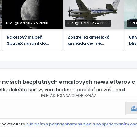
bomby v aute
6. augusta 2026 o 20:00
6. augusta 2026 o 19:00
6. a
Raketový stupeň
Zostrelila americká
UKM
SpaceX narazil do
armáda civilné
blí
Mesiaca
lietadlo?
pob
er našich bezplatných emailových newsletterov a
etky dôležité správy vám budeme posielať na váš email.
PRIHLÁSTE SA NA ODBER SPRÁV
r newslettera
súhlasím s podmienkami služieb a so spracovaním os