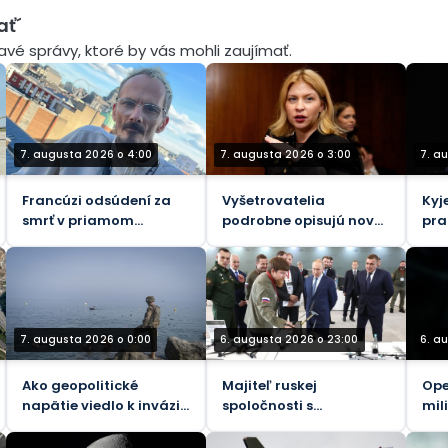
ať´
mavé správy, ktoré by vás mohli zaujímať.
7. augusta 2026 o 4:00
7. augusta 2026 o 3:00
7. a
Francúzi odsúdení za
Vyšetrovatelia
Kyj
smrť v priamom
podrobne opisujú nové
pra
prenose
obvinenia z korupcie
nás
voči bývalej ukrajinskej
býv
veľvyslankyni v USA
7. augusta 2026 o 0:00
6. augusta 2026 o 23:00
6. a
Ako geopolitické
Majiteľ ruskej
Ope
napätie viedlo k invázii
spoločnosti s
mil
migrantov do Ceuty
vojenskými dronmi
vyl
zranený pri výbuchu
pra