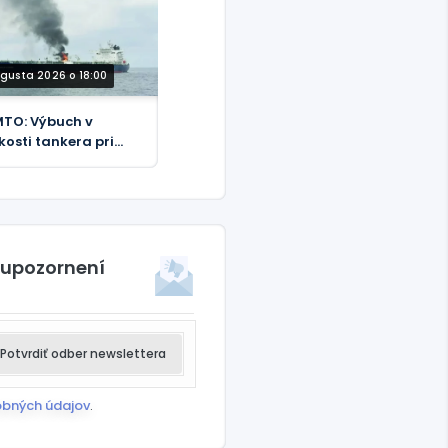
ugusta 2026 o 18:00
TO: Výbuch v
zkosti tankera pri
reží Jemenu
 upozornení
Potvrdiť odber newslettera
obných údajov
.