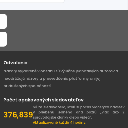
Odvolanie
Názory vyjadrené v obsahu sú výlučne jednotlivých autorov a
neodrážajú názory a presvedčenia platformy ani jej
pridružených spoločností.
Počet opakovaných sledovateľov
Sú to sledovatelia, ktorí si počas viacerých návštev
376,839
v priebehu jedného dňa pozrú „viac ako 2
spravodajské články alebo videá“.
Aktualizované každé 4 hodiny.