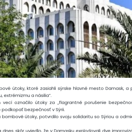
bové útoky, ktoré zasiahli sýrske hlavné mesto Damask, a 
, extrémizmu a násilia“.
 vecí označilo útoky za „flagrantné porušenie bezpečnosti
o podkopať bezpečnosť v Sýrii.
 bombové útoky, potvrdilo svoju solidaritu so Sýriou a odmie
a dnes skôr uviedlo, že v Damasku explodovali dve improvi