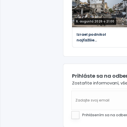
6. augusta 2026 o 21:00
Izrael podnikol
najťažšie
bombardovanie
Libanonu od júnového
prímeria (VIDEÁ)
Prihláste sa na odb
Zostaňte informovaní, vš
Prihlásením sa na odbe