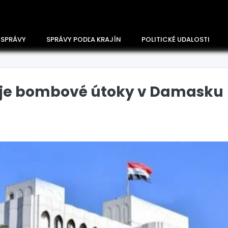
 SPRÁVY
SPRÁVY PODĽA KRAJÍN
POLITICKÉ UDALOSTI
uje bombové útoky v Damasku
Česko