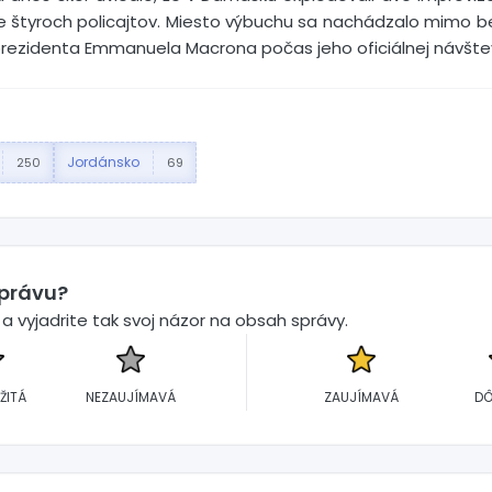
tane štyroch policajtov. Miesto výbuchu sa nachádzalo mim
prezidenta Emmanuela Macrona počas jeho oficiálnej návštev
Jordánsko
250
69
správu?
 vyjadrite tak svoj názor na obsah správy.
ŽITÁ
NEZAUJÍMAVÁ
ZAUJÍMAVÁ
DÔ