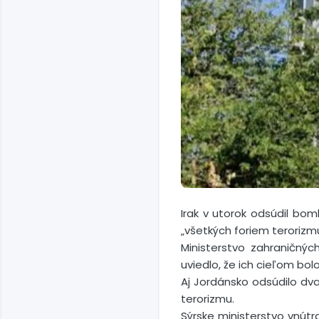
Irak v utorok odsúdil bom
„všetkých foriem terorizmu
Ministerstvo zahraničných
uviedlo, že ich cieľom bol
Aj Jordánsko odsúdilo dva
terorizmu.
Sýrske ministerstvo vnútr