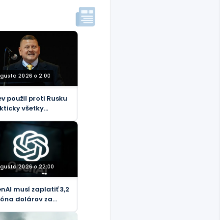
ugusta 2026 o 2:00
ev použil proti Rusku
kticky všetky
troje NATO, tvrdí
alý generál
ugusta 2026 o 22:00
nAI musí zaplatiť 3,2
ióna dolárov za
účenie amerických
covníkov