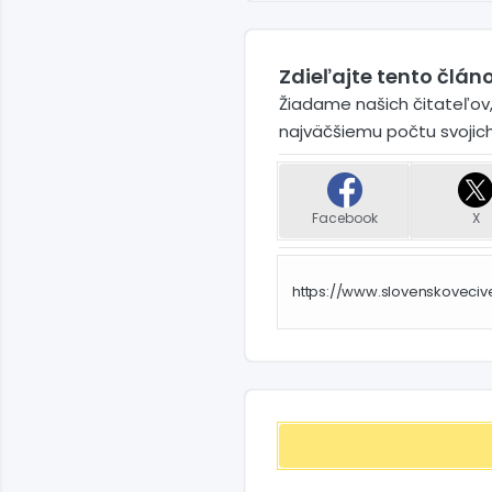
Zdieľajte tento článo
Žiadame našich čitateľov,
najväčšiemu počtu svojic
Facebook
X
https://www.slovenskoveci