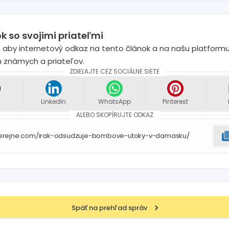
k so svojimi priateľmi
 aby internetový odkaz na tento článok a na našu platformu
h známych a priateľov.
ZDIEĽAJTE CEZ SOCIÁLNE SIETE
LinkedIn
WhatsApp
Pinterest
ALEBO SKOPÍRUJTE ODKAZ
verejne.com/irak-odsudzuje-bombove-utoky-v-damasku/
Späť na prehľad správ