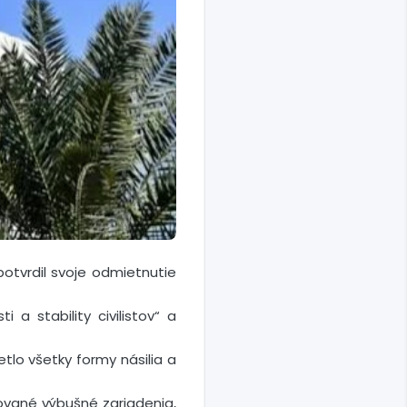
potvrdil svoje odmietnutie
 a stability civilistov“ a
tlo všetky formy násilia a
zované výbušné zariadenia,