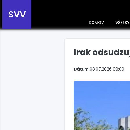
SVV
DOMOV
VŠETKY
Irak odsudz
Prehľad správ podľa
krajín
Zobrazte si správy rozdelené
Dátum:
08.07.2026 09:00
podľa krajín a získajte rýchly
prehľad o dianí vo svete.
Slovensko