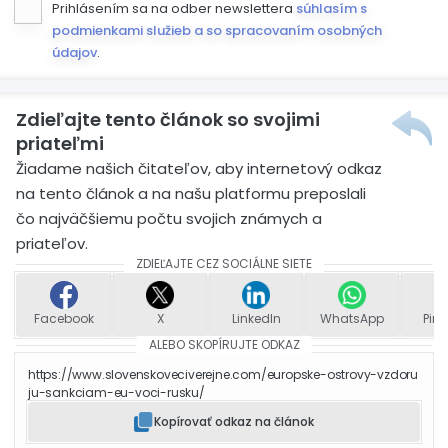
Prihlásením sa na odber newslettera
súhlasím s
podmienkami služieb a so spracovaním osobných
údajov
.
Zdieľajte tento článok so svojimi
priateľmi
Žiadame našich čitateľov, aby internetový odkaz
na tento článok a na našu platformu preposlali
čo najväčšiemu počtu svojich známych a
priateľov.
ZDIEĽAJTE CEZ SOCIÁLNE SIETE
Facebook
X
LinkedIn
WhatsApp
Pint
ALEBO SKOPÍRUJTE ODKAZ
https://www.slovenskoveciverejne.com/europske-ostrovy-vzdoru
ju-sankciam-eu-voci-rusku/
Kopírovať odkaz na článok