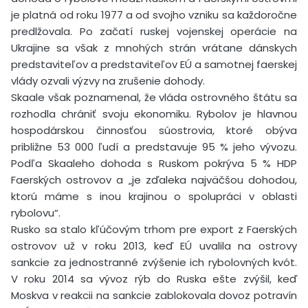
je platná od roku 1977 a od svojho vzniku sa každoročne
predlžovala. Po začatí ruskej vojenskej operácie na
Ukrajine sa však z mnohých strán vrátane dánskych
predstaviteľov a predstaviteľov EÚ a samotnej faerskej
vlády ozvali výzvy na zrušenie dohody.
Skaale však poznamenal, že vláda ostrovného štátu sa
rozhodla chrániť svoju ekonomiku. Rybolov je hlavnou
hospodárskou činnosťou súostrovia, ktoré obýva
približne 53 000 ľudí a predstavuje 95 % jeho vývozu.
Podľa Skaaleho dohoda s Ruskom pokrýva 5 % HDP
Faerských ostrovov a „je zďaleka najväčšou dohodou,
ktorú máme s inou krajinou o spolupráci v oblasti
rybolovu“.
Rusko sa stalo kľúčovým trhom pre export z Faerských
ostrovov už v roku 2013, keď EÚ uvalila na ostrovy
sankcie za jednostranné zvýšenie ich rybolovných kvót.
V roku 2014 sa vývoz rýb do Ruska ešte zvýšil, keď
Moskva v reakcii na sankcie zablokovala dovoz potravín