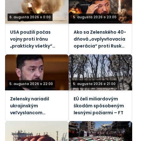
6. augusta 2026 o 0:00
5. augusta 2026 o 23:00
USA použili počas
Ako sa Zelenského 40-
vojny proti Iránu
dňová „ovplyvňovacia
„prakticky všetky“
operácia“ proti Rusku
svoje taktické
rozpadla
balistické rakety –
Reuters
5. augusta 2026 o 22:00
5. augusta 2026 o 21:00
Zelensky nariadil
EÚ čelí miliardovým
ukrajinským
škodám spôsobeným
veľvyslancom
lesnými požiarmi – FT
špehovať svojich
hostiteľov (VIDEO)