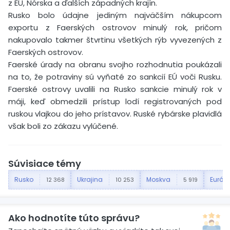
z EÚ, Nórska a ďalších západných krajín.
Rusko bolo údajne jediným najväčším nákupcom
exportu z Faerských ostrovov minulý rok, pričom
nakupovalo takmer štvrtinu všetkých rýb vyvezených z
Faerských ostrovov.
Faerské úrady na obranu svojho rozhodnutia poukázali
na to, že potraviny sú vyňaté zo sankcií EÚ voči Rusku.
Faerské ostrovy uvalili na Rusko sankcie minulý rok v
máji, keď obmedzili prístup lodí registrovaných pod
ruskou vlajkou do jeho prístavov. Ruské rybárske plavidlá
však boli zo zákazu vylúčené.
Súvisiace témy
Rusko
Ukrajina
Moskva
Európ
12 368
10 253
5 919
Ako hodnotíte túto správu?