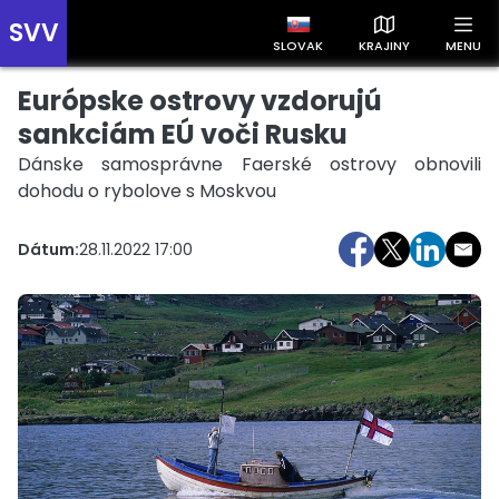
SVV
SLOVAK
KRAJINY
MENU
Európske ostrovy vzdorujú
Prehľad správ podľa krajín
Zobrazte si správy rozdelené podľa krajín a získajte rýchly
sankciám EÚ voči Rusku
prehľad o dianí vo svete.
Dánske samosprávne Faerské ostrovy obnovili
dohodu o rybolove s Moskvou
Dátum:
28.11.2022 17:00
Slovensko
Česko
Maďarsko