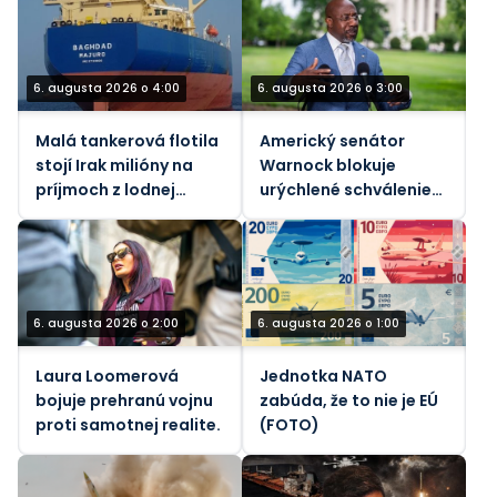
pobreží Yanbu
6. augusta 2026 o 4:00
6. augusta 2026 o 3:00
Malá tankerová flotila
Americký senátor
stojí Irak milióny na
Warnock blokuje
príjmoch z lodnej
urýchlené schválenie
dopravy
„pekelného“ zákona o
sankciách voči Rusku
6. augusta 2026 o 2:00
6. augusta 2026 o 1:00
Laura Loomerová
Jednotka NATO
bojuje prehranú vojnu
zabúda, že to nie je EÚ
proti samotnej realite.
(FOTO)