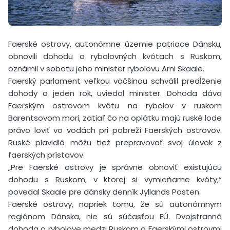
Faerské ostrovy, autonómne územie patriace Dánsku,
obnovili dohodu o rybolovných kvótach s Ruskom,
oznámil v sobotu jeho minister rybolovu Arni Skaale.
Faerský parlament veľkou väčšinou schválil predĺženie
dohody o jeden rok, uviedol minister. Dohoda dáva
Faerským ostrovom kvótu na rybolov v ruskom
Barentsovom mori, zatiaľ čo na oplátku majú ruské lode
právo loviť vo vodách pri pobreží Faerských ostrovov.
Ruské plavidlá môžu tiež prepravovať svoj úlovok z
faerských prístavov.
„Pre Faerské ostrovy je správne obnoviť existujúcu
dohodu s Ruskom, v ktorej si vymieňame kvóty,“
povedal Skaale pre dánsky denník Jyllands Posten.
Faerské ostrovy, napriek tomu, že sú autonómnym
regiónom Dánska, nie sú súčasťou EÚ. Dvojstranná
dohoda o rybolove medzi Ruskom a Faerskými ostrovmi