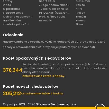
Správy
Scott Ritter
Bratislava
Videá
Judge Andrew Napolitano
Košice
O platforme
Tucker Carlson Network
Nitra
Sloboda slova
INFOWARS (Alex Jones)
Prešov
Ochrana osobných údajov
Prof. Jeffrey Sachs
Trenčín
Napíšte nám
Re:Public
Trnava
Zdieľať s priateľmi
Žilina
Odvolanie
Názory vyjadrené v obsahu sú výlučne jednotlivých autorov a neodrážajú
názory a presvedčenia platformy ani jej pridružených spoločností.
Počet opakovaných sledovateľov
Sú to sledovatelia, ktorí si počas viacerých návštev v
priebehu jedného dňa pozrú „viac ako 2 spravodajské
376,344
články alebo videá“.
Aktualizované každé 4 hodiny.
Počet nových sledovateľov
205,212
Aktualizované každé 4 hodiny.
Copyright 2021 - 2026 SlovenskoVeciVerejne.com.
Všetky práva vyhradené.