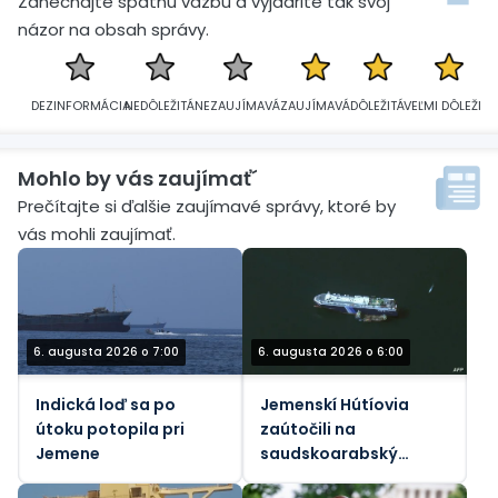
Zanechajte spätnú väzbu a vyjadrite tak svoj
názor na obsah správy.
DEZINFORMÁCIA
NEDÔLEŽITÁ
NEZAUJÍMAVÁ
ZAUJÍMAVÁ
DÔLEŽITÁ
VEĽMI DÔLEŽITÁ
Mohlo by vás zaujímať´
Prečítajte si ďalšie zaujímavé správy, ktoré by
vás mohli zaujímať.
6. augusta 2026 o 7:00
6. augusta 2026 o 6:00
Indická loď sa po
Jemenskí Hútíovia
útoku potopila pri
zaútočili na
Jemene
saudskoarabský
ropný tanker pri