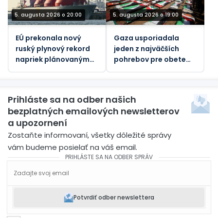
5. augusta 2026 o 20:00
5. augusta 2026 o 19:00
EÚ prekonala nový
Gaza usporiadala
ruský plynový rekord
jeden z najväčších
napriek plánovaným
pohrebov pre obete
zákazom – údaje
jediného izraelského
útoku
Prihláste sa na odber našich
bezplatných emailových newsletterov
a upozornení
Zostaňte informovaní, všetky dôležité správy
vám budeme posielať na váš email.
PRIHLÁSTE SA NA ODBER SPRÁV
Potvrdiť odber newslettera