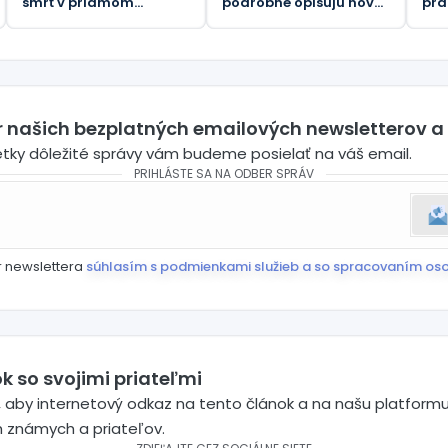
smrť v priamom
podrobne opisujú nové
pra
prenose
obvinenia z korupcie
nás
voči bývalej ukrajinskej
býv
veľvyslankyni v USA
er našich bezplatných emailových newsletterov a
etky dôležité správy vám budeme posielať na váš email.
PRIHLÁSTE SA NA ODBER SPRÁV
r newslettera
súhlasím s podmienkami služieb a so spracovaním os
k so svojimi priateľmi
 aby internetový odkaz na tento článok a na našu platformu
h známych a priateľov.