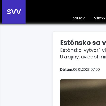
SVV
DOMOV
VŠETKY
Estónsko sa 
Prehľad správ podľa
krajín
Estónsko vytvorí 
Zobrazte si správy rozdelené
Ukrajiny, uviedol m
podľa krajín a získajte rýchly
prehľad o dianí vo svete.
Slovensko
Dátum:
06.01.2023 07:00