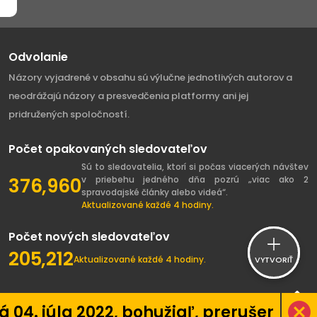
Odvolanie
Názory vyjadrené v obsahu sú výlučne jednotlivých autorov a
neodrážajú názory a presvedčenia platformy ani jej
pridružených spoločností.
Počet opakovaných sledovateľov
Sú to sledovatelia, ktorí si počas viacerých návštev
376,960
v priebehu jedného dňa pozrú „viac ako 2
spravodajské články alebo videá“.
Aktualizované každé 4 hodiny.
Počet nových sledovateľov
205,212
Aktualizované každé 4 hodiny.
VYTVORIŤ
2, bohužiaľ, prerušenie vývoja platfo