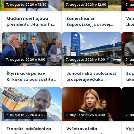
7. augusta 2026 o 12:30
7. augusta 2026 o 12:00
7. a
Maďari navrhujú za
Zamestnanci
Ven
prezidenta „Hallow the
Záporožskej jadrovej
„ko
Pain Harolda“ –
elektrárne zranení
Tr
Guardian
ukrajinskými
nášľapnými mínami,
povedal generálny
riaditeľ Rosatomu
7. augusta 2026 o 9:00
7. augusta 2026 o 8:00
7. a
Štyri iracké polia v
Juhoafrická spoločnosť
Záp
Kirkúku sa pod záštitou
prosperuje vďaka
ako
BP zameriavajú na 450
americko-izraelskej
pod
000 barelov denne
vojne proti Iránu
Afri
vys
(VI
7. augusta 2026 o 4:00
7. augusta 2026 o 3:00
7. a
Francúzi odsúdení za
Vyšetrovatelia
Kyj