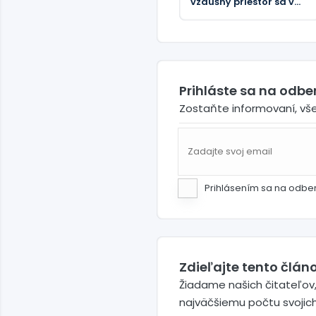
vzdušný priestor sa v
júli 2026 zvýšil o viac
ako 26 %
Prihláste sa na odb
Zostaňte informovaní, vš
Prihlásením sa na odbe
Zdieľajte tento článo
Žiadame našich čitateľov,
najväčšiemu počtu svojic