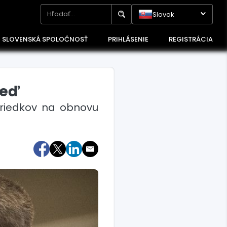
Slovak
SLOVENSKÁ SPOLOČNOSŤ
PRIHLÁSENIE
REGISTRÁCIA
neď
triedkov na obnovu
Maďarsko
Poľsko