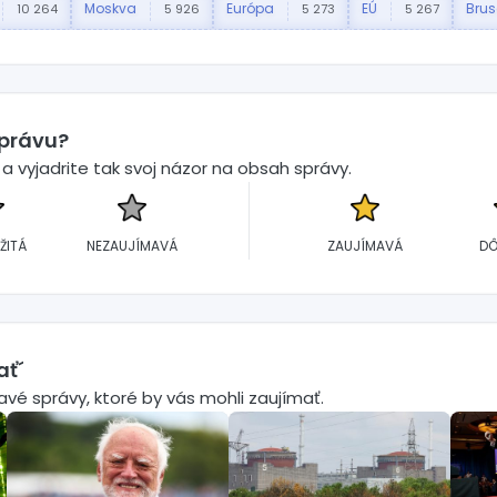
Moskva
Európa
EÚ
Brus
10 264
5 926
5 273
5 267
správu?
 vyjadrite tak svoj názor na obsah správy.
ŽITÁ
NEZAUJÍMAVÁ
ZAUJÍMAVÁ
DÔ
ať´
mavé správy, ktoré by vás mohli zaujímať.