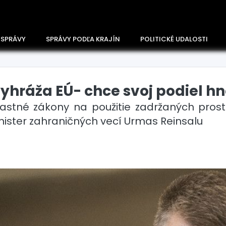
 SPRÁVY
SPRÁVY PODĽA KRAJÍN
POLITICKÉ UDALOSTI
vyhráža EÚ- chce svoj podiel h
vlastné zákony na použitie zadržaných pros
inister zahraničných vecí Urmas Reinsalu
Česko