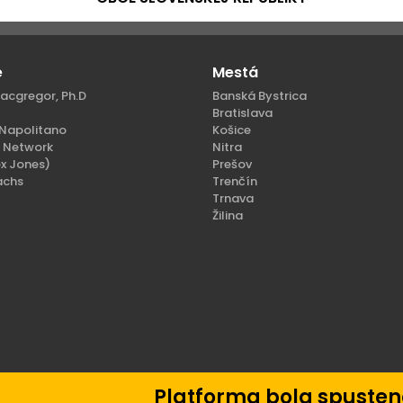
e
Mestá
acgregor, Ph.D
Banská Bystrica
Bratislava
Napolitano
Košice
n Network
Nitra
x Jones)
Prešov
achs
Trenčín
Trnava
Žilina
ené.
Platforma bola spustená 04. júla 202