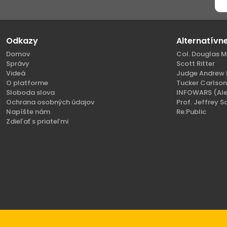
Odkazy
Alternatívn
Domov
Col. Douglas M
Správy
Scott Ritter
Videá
Judge Andrew 
O platforme
Tucker Carlso
Sloboda slova
INFOWARS (Ale
Ochrana osobných údajov
Prof. Jeffrey S
Napíšte nám
Re:Public
Zdieľať s priateľmi
Copyright 2021 - 2026 SlovenskoVeciVerejne.com.
Všetky práva vyhrad