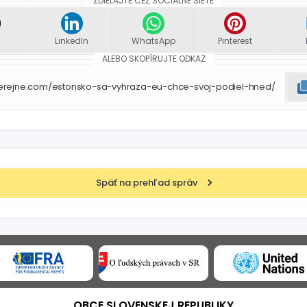
ZDIEĽAJTE CEZ SOCIÁLNE SIETE
LinkedIn
WhatsApp
Pinterest
ALEBO SKOPÍRUJTE ODKAZ
verejne.com/estonsko-sa-vyhraza-eu-chce-svoj-podiel-hned/
Späť na prehľad správ
OBCE SLOVENSKEJ REPUBLIKY