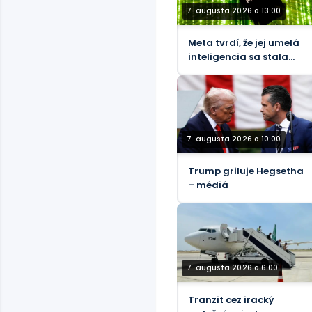
7. augusta 2026 o 13:00
Meta tvrdí, že jej umelá
inteligencia sa stala
podvodníkom
7. augusta 2026 o 10:00
Trump griluje Hegsetha
– médiá
7. augusta 2026 o 6:00
Tranzit cez iracký