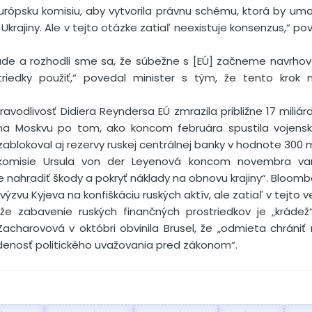
i Európsku komisiu, aby vytvorila právnu schému, ktorá by um
krajiny. Ale v tejto otázke zatiaľ neexistuje konsenzus,“ pov
láde a rozhodli sme sa, že súbežne s [EÚ] začneme navrhov
riedky použiť,“ povedal minister s tým, že tento krok 
vodlivosť Didiera Reyndersa EÚ zmrazila približne 17 miliárd
 na Moskvu po tom, ako koncom februára spustila vojenskú
zablokoval aj rezervy ruskej centrálnej banky v hodnote 300 m
 komisie Ursula von der Leyenová koncom novembra var
e nahradiť škody a pokryť náklady na obnovu krajiny“. Bloomb
zvu Kyjeva na konfiškáciu ruských aktív, ale zatiaľ v tejto v
že zabavenie ruských finančných prostriedkov je „krádež“
Zacharovová v októbri obvinila Brusel, že „odmieta chráni
denosť politického uvažovania pred zákonom“.