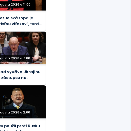
ugusta 2026 o 11:00
ezuelská ropa je
risťou víťazov“, tvrdí
ump
ugusta 2026 o 7:00
ad využíva Ukrajinu
 zástupcu na
poru teroristov v
ke, tvrdí ruský
lanec pri OSN
DEO)
ugusta 2026 o 2:00
ev použil proti Rusku