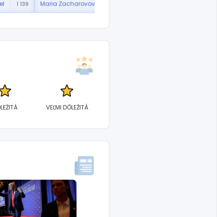
el
Maria Zacharovová
Estónsko
1 139
570
182
LEŽITÁ
VEĽMI DÔLEŽITÁ