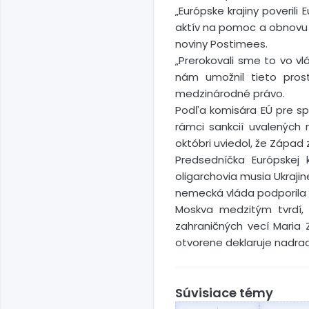
„Európske krajiny poveril
aktív na pomoc a obnovu U
noviny Postimees.
„Prerokovali sme to vo v
nám umožnil tieto prost
medzinárodné právo.
Podľa komisára EÚ pre spra
rámci sankcií uvalených
októbri uviedol, že Západ 
Predsedníčka Európskej
oligarchovia musia Ukrajin
nemecká vláda podporila vý
Moskva medzitým tvrdí, 
zahraničných vecí Maria 
otvorene deklaruje nadra
Súvisiace témy