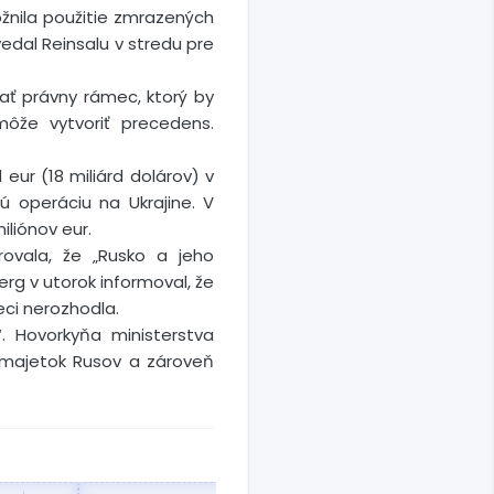
ožnila použitie zmrazených
edal Reinsalu v stredu pre
ať právny rámec, ktorý by
môže vytvoriť precedens.
 eur (18 miliárd dolárov) v
 operáciu na Ukrajine. V
iliónov eur.
ovala, že „Rusko a jeho
erg v utorok informoval, že
eci nerozhodla.
. Hovorkyňa ministerstva
ť majetok Rusov a zároveň