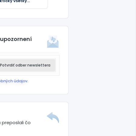
kticky všetky
troje NATO, tvrdí
alý generál
 upozornení
Potvrdiť odber newslettera
obných údajov
.
 preposlali čo