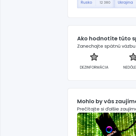
Rusko
Ukrajina
12 380
Ako hodnotíte túto 
Zanechajte spätnú väzbu a
DEZINFORMÁCIA
NEDÔLE
Mohlo by vás zaujím
Prečítajte si ďalšie zaují