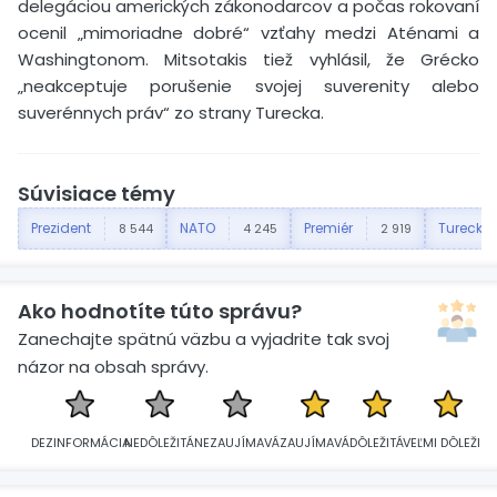
delegáciou amerických zákonodarcov a počas rokovaní
ocenil „mimoriadne dobré“ vzťahy medzi Aténami a
Washingtonom. Mitsotakis tiež vyhlásil, že Grécko
„neakceptuje porušenie svojej suverenity alebo
suverénnych práv“ zo strany Turecka.
Súvisiace témy
Prezident
NATO
Premiér
Turecko
8 544
4 245
2 919
Ako hodnotíte túto správu?
Zanechajte spätnú väzbu a vyjadrite tak svoj
názor na obsah správy.
DEZINFORMÁCIA
NEDÔLEŽITÁ
NEZAUJÍMAVÁ
ZAUJÍMAVÁ
DÔLEŽITÁ
VEĽMI DÔLEŽITÁ