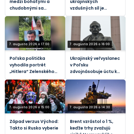
medzi bohatými a
ukrajinských
chudobnými sa
vzdušných síl je
zmenšuje napriek
predmetom nového
prudko rastúcim
vyšetrovania korupcie
životným nákladom.
7. augusta 2026 o 17:00
7. augusta 2026 o 16:00
Poľska politička
Ukrajinský veľvyslanec
vyhodila portrét
v Poľsku
„Hitlera“ Zelenského
zdvojnásobuje úctu k
do koša (VIDEO)
nacistickým
kolaborantom
7. augusta 2026 o 15:00
7. augusta 2026 o 14:30
Západ verzus Východ:
Brent vzrástol o 1 %,
Takto si Rusko vyberie
keďže trhy zvažujú