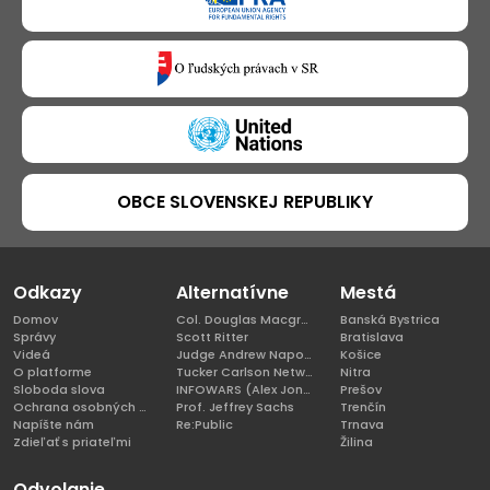
OBCE SLOVENSKEJ REPUBLIKY
Odkazy
Alternatívne
Mestá
Domov
Col. Douglas Macgregor, Ph.D
Banská Bystrica
Správy
Scott Ritter
Bratislava
Videá
Judge Andrew Napolitano
Košice
O platforme
Tucker Carlson Network
Nitra
Sloboda slova
INFOWARS (Alex Jones)
Prešov
Ochrana osobných údajov
Prof. Jeffrey Sachs
Trenčín
Napíšte nám
Re:Public
Trnava
Zdieľať s priateľmi
Žilina
Odvolanie