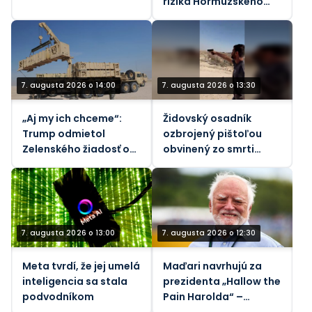
riziká Hormuzského
priechodu - REUTERS
7. augusta 2026 o 14:00
7. augusta 2026 o 13:30
„Aj my ich chceme“:
Židovský osadník
Trump odmietol
ozbrojený pištoľou
Zelenského žiadosť o
obvinený zo smrti
rakety
vodcu komunity na
Západnom brehu
Jordánu (VIDEÁ)
7. augusta 2026 o 13:00
7. augusta 2026 o 12:30
Meta tvrdí, že jej umelá
Maďari navrhujú za
inteligencia sa stala
prezidenta „Hallow the
podvodníkom
Pain Harolda“ –
Guardian