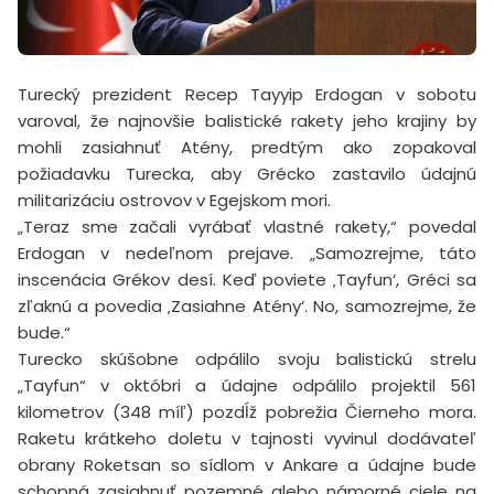
Turecký prezident Recep Tayyip Erdogan v sobotu
varoval, že najnovšie balistické rakety jeho krajiny by
mohli zasiahnuť Atény, predtým ako zopakoval
požiadavku Turecka, aby Grécko zastavilo údajnú
militarizáciu ostrovov v Egejskom mori.
„Teraz sme začali vyrábať vlastné rakety,“ povedal
Erdogan v nedeľnom prejave. „Samozrejme, táto
inscenácia Grékov desí. Keď poviete ‚Tayfun‘, Gréci sa
zľaknú a povedia ‚Zasiahne Atény‘. No, samozrejme, že
bude.“
Turecko skúšobne odpálilo svoju balistickú strelu
„Tayfun“ v októbri a údajne odpálilo projektil 561
kilometrov (348 míľ) pozdĺž pobrežia Čierneho mora.
Raketu krátkeho doletu v tajnosti vyvinul dodávateľ
obrany Roketsan so sídlom v Ankare a údajne bude
schopná zasiahnuť pozemné alebo námorné ciele na