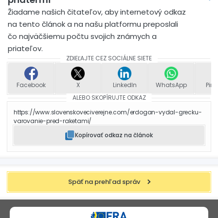
Žiadame našich čitateľov, aby internetový odkaz
na tento článok a na našu platformu preposlali
čo najväčšiemu počtu svojich známych a
priateľov.
ZDIEĽAJTE CEZ SOCIÁLNE SIETE
Facebook
X
LinkedIn
WhatsApp
Pint
ALEBO SKOPÍRUJTE ODKAZ
https://www.slovenskoveciverejne.com/erdogan-vydal-grecku-
varovanie-pred-raketami/
Kopírovať odkaz na článok
Späť na prehľad správ