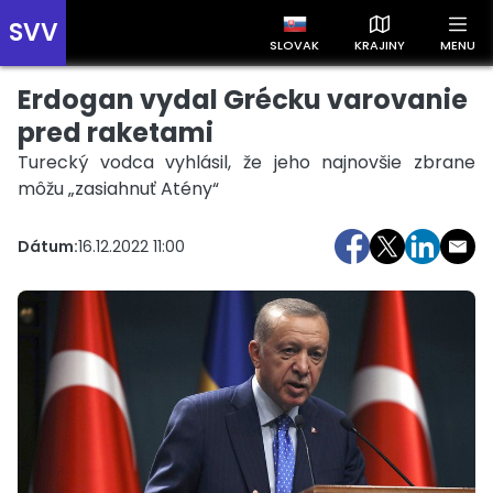
SVV
SLOVAK
KRAJINY
MENU
Erdogan vydal Grécku varovanie
Prehľad správ podľa krajín
Zobrazte si správy rozdelené podľa krajín a získajte rýchly
pred raketami
prehľad o dianí vo svete.
Turecký vodca vyhlásil, že jeho najnovšie zbrane
môžu „zasiahnuť Atény“
Dátum:
16.12.2022 11:00
Slovensko
Česko
Maďarsko