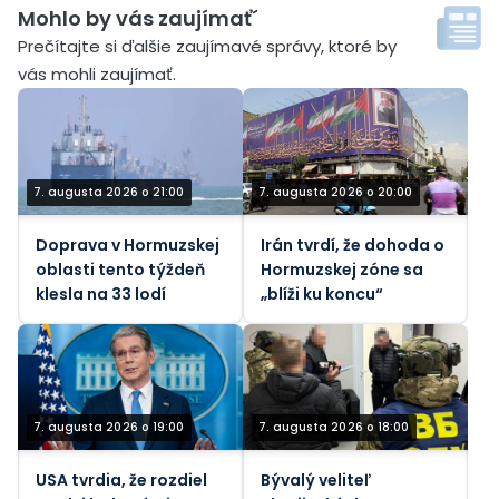
Mohlo by vás zaujímať´
Prečítajte si ďalšie zaujímavé správy, ktoré by
vás mohli zaujímať.
7. augusta 2026 o 21:00
7. augusta 2026 o 20:00
Doprava v Hormuzskej
Irán tvrdí, že dohoda o
oblasti tento týždeň
Hormuzskej zóne sa
klesla na 33 lodí
„blíži ku koncu“
7. augusta 2026 o 19:00
7. augusta 2026 o 18:00
USA tvrdia, že rozdiel
Bývalý veliteľ