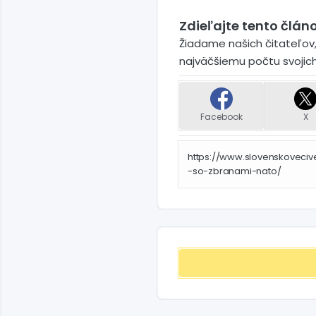
Zdieľajte tento článo
Žiadame našich čitateľov,
najväčšiemu počtu svojic
Facebook
X
https://www.slovenskoveciv
-so-zbranami-nato/