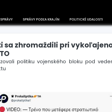
 SPRÁVY
SPRÁVY PODĽA KRAJÍN
POLITICKÉ UDALOSTI
 sa zhromaždili pri vykoľajen
ATO
ritizovali politiku vojenského bloku pod ve
ktu
Česko