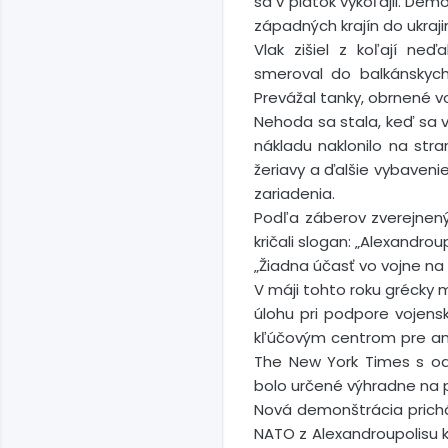
sa v piatok vykoľajil. Dem
západných krajín do ukraji
Vlak zišiel z koľají ne
smeroval do balkánskyc
Prevážal tanky, obrnené v
Nehoda sa stala, keď sa 
nákladu naklonilo na str
žeriavy a ďalšie vybaveni
zariadenia.
Podľa záberov zverejnenýc
kričali slogan: „Alexandrou
„Žiadna účasť vo vojne na 
V máji tohto roku grécky m
úlohu pri podpore vojensk
kľúčovým centrom pre ame
The New York Times s od
bolo určené výhradne na p
Nová demonštrácia prichád
NATO z Alexandroupolisu k