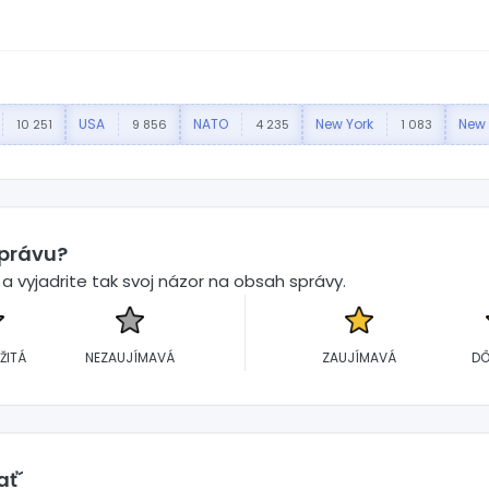
USA
NATO
New York
New 
10 251
9 856
4 235
1 083
správu?
 vyjadrite tak svoj názor na obsah správy.
ŽITÁ
NEZAUJÍMAVÁ
ZAUJÍMAVÁ
DÔ
ať´