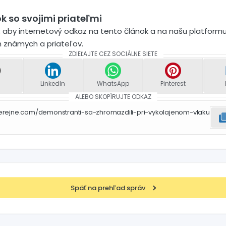
k so svojimi priateľmi
 aby internetový odkaz na tento článok a na našu platformu
h známych a priateľov.
ZDIEĽAJTE CEZ SOCIÁLNE SIETE
LinkedIn
WhatsApp
Pinterest
ALEBO SKOPÍRUJTE ODKAZ
erejne.com/demonstranti-sa-zhromazdili-pri-vykolajenom-vlaku
Späť na prehľad správ