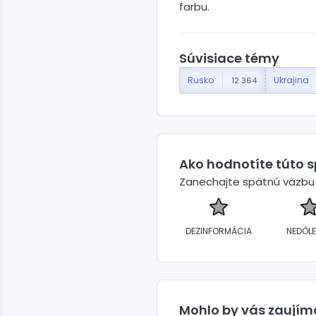
farbu.
Súvisiace témy
Rusko
Ukrajina
12 364
Ako hodnotíte túto 
Zanechajte spätnú väzbu a
DEZINFORMÁCIA
NEDÔLE
Mohlo by vás zaujím