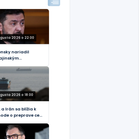
ugusta 2026 o 22:00
ensky nariadil
ajinským
vyslancom špehovať
jich hostiteľov
DEO)
ugusta 2026 o 18:00
a Irán sa blížia k
ode o preprave cez
rmuz