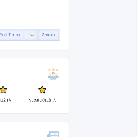
York Times
Grécko
564
146
LEŽITÁ
VEĽMI DÔLEŽITÁ