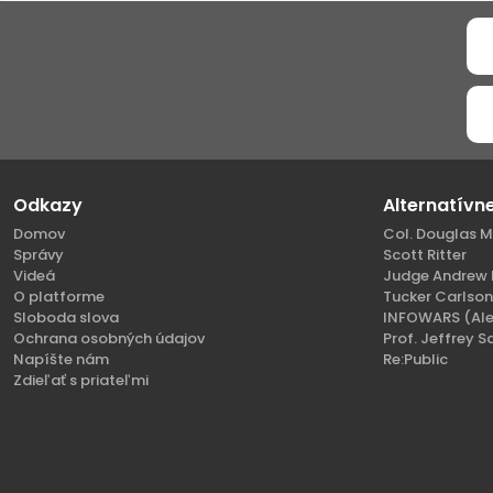
Odkazy
Alternatívn
Domov
Col. Douglas M
Správy
Scott Ritter
Videá
Judge Andrew 
O platforme
Tucker Carlso
Sloboda slova
INFOWARS (Ale
Ochrana osobných údajov
Prof. Jeffrey S
Napíšte nám
Re:Public
Zdieľať s priateľmi