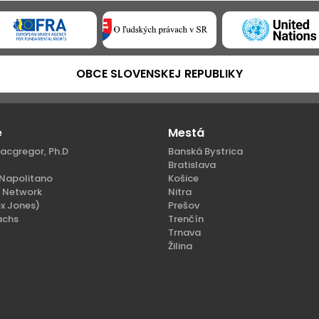
OBCE SLOVENSKEJ REPUBLIKY
e
Mestá
acgregor, Ph.D
Banská Bystrica
Bratislava
Napolitano
Košice
n Network
Nitra
x Jones)
Prešov
achs
Trenčín
Trnava
Žilina