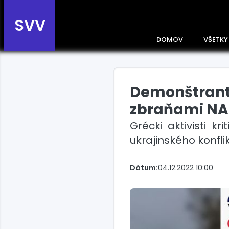
SVV
DOMOV
VŠETKY
Demonštranti
Prehľad správ podľa
krajín
zbraňami N
Zobrazte si správy rozdelené
Grécki aktivisti k
podľa krajín a získajte rýchly
prehľad o dianí vo svete.
ukrajinského konfli
Slovensko
Dátum:
04.12.2022 10:00