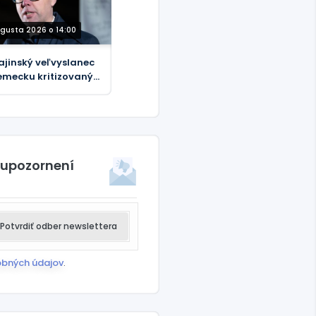
ugusta 2026 o 14:00
ajinský veľvyslanec
emecku kritizovaný
politické
sahovanie“
 upozornení
Potvrdiť odber newslettera
obných údajov
.