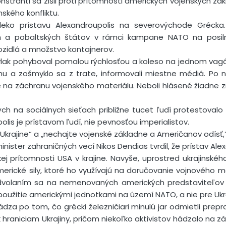
onštranti sa zišli proti prítomnosti amerických vojenských zá
nského konfliktu.
ďaleko prístavu Alexandroupolis na severovýchode Gréck
h a pobaltských štátov v rámci kampane NATO na posilne
ozidlá a množstvo kontajnerov.
vlak pohyboval pomalou rýchlosťou a koleso na jednom vag
anu a zošmyklo sa z trate, informovali miestne médiá. Po
e na záchranu vojenského materiálu. Neboli hlásené žiadne
h na sociálnych sieťach približne tucet ľudí protestovalo v 
polis je prístavom ľudí, nie pevnosťou imperialistov.
Ukrajine“ a „nechajte vojenské základne a Američanov odísť,“
inister zahraničných vecí Nikos Dendias tvrdil, že prístav Al
ej prítomnosti USA v krajine. Navyše, uprostred ukrajinskéh
rické sily, ktoré ho využívajú na doručovanie vojnového ma
volaním sa na nemenovaných amerických predstaviteľov i
oužitie americkými jednotkami na území NATO, a nie pre Ukra
za po tom, čo grécki železničiari minulú jar odmietli prepr
 hraniciam Ukrajiny, pričom niekoľko aktivistov hádzalo na