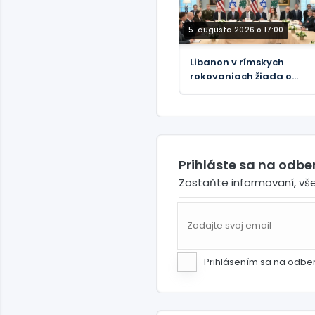
5. augusta 2026 o 17:00
Libanon v rímskych
rokovaniach žiada o
ďalšie stiahnutie
izraelských vojsk
Prihláste sa na odb
Zostaňte informovaní, vš
Prihlásením sa na odbe