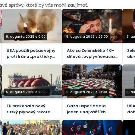
mavé správy, ktoré by vás mohli zaujímať.
6. augusta 2026 o 0:00
5. augusta 2026 o 23:00
5. a
USA použili počas vojny
Ako sa Zelenského 40-
Zel
proti Iránu „prakticky
dňová „ovplyvňovacia
ukr
všetky“ svoje taktické
operácia“ proti Rusku
veľ
balistické rakety –
rozpadla
svo
Reuters
(VI
5. augusta 2026 o 20:00
5. augusta 2026 o 19:00
5. a
EÚ prekonala nový
Gaza usporiadala
USA 
ruský plynový rekord
jeden z najväčších
doh
napriek plánovaným
pohrebov pre obete
Ho
zákazom – údaje
jediného izraelského
útoku