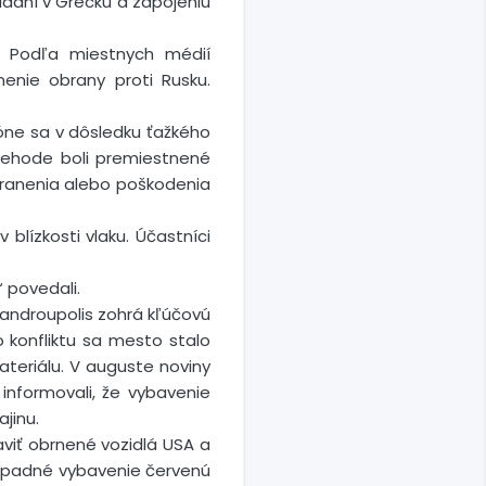
kladní v Grécku a zapojeniu
a. Podľa miestnych médií
nie obrany proti Rusku.
óne sa v dôsledku ťažkého
 nehode boli premiestnené
 zranenia alebo poškodenia
blízkosti vlaku. Účastníci
 povedali.
exandroupolis zohrá kľúčovú
o konfliktu sa mesto stalo
teriálu. V auguste noviny
nformovali, že vybavenie
jinu.
aviť obrnené vozidlá USA a
 západné vybavenie červenú