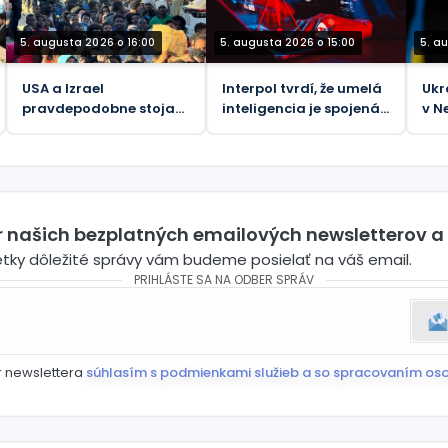
5. augusta 2026 o 16:00
5. augusta 2026 o 15:00
5. a
USA a Izrael
Interpol tvrdí, že umelá
Ukr
pravdepodobne stoja
inteligencia je spojená s
v N
za krízou v Ceute –
polovicou
za 
Martin Jay
kyberkriminality v
„za
Afrike
er našich bezplatných emailových newsletterov a
etky dôležité správy vám budeme posielať na váš email.
PRIHLÁSTE SA NA ODBER SPRÁV
r newslettera
súhlasím s podmienkami služieb a so spracovaním os