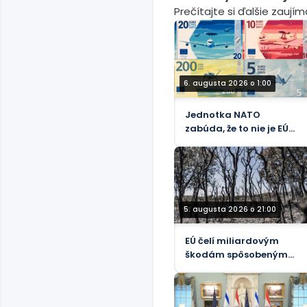
Prečítajte si ďalšie zaují
6. augusta 2026 o 1:00
Jednotka NATO
zabúda, že to nie je EÚ
(FOTO)
5. augusta 2026 o 21:00
EÚ čelí miliardovým
škodám spôsobeným
lesnými požiarmi – FT