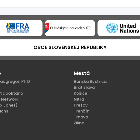
OBCE SLOVENSKEJ REPUBLIKY
e
Mestá
acgregor, Ph.D
Banská Bystrica
Bratislava
Napolitano
Košice
n Network
Nitra
x Jones)
Prešov
achs
Trenčín
Trnava
Žilina