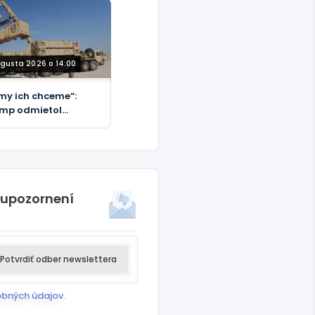
a (VIDEO)
ugusta 2026 o 14:00
 my ich chceme“:
mp odmietol
enského žiadosť o
ety
 upozornení
Potvrdiť odber newslettera
obných údajov
.