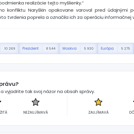
podmienka realizácie tejto myšlienky.“
ho konfliktu Naryškin opakovane varoval pred údajnými 
éto tvrdenia poprela a označila ich za operáciu informačnej v
Prezident
Moskva
Európa
10 269
8 544
5 930
5 275
správu?
 vyjadrite tak svoj názor na obsah správy.
ŽITÁ
NEZAUJÍMAVÁ
ZAUJÍMAVÁ
DÔ