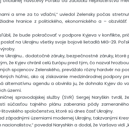
 oficiálnej návštevy Poľska od začiatku nepriateľstva me
nami a sme za to vďační,“ uviedol Zelensky počas stretnut
iadne hranice z politického, ekonomického a – obzvlášť 
sľúbil, že bude pokračovať v podpore Kyjeva v konflikte, pri
poslať na Ukrajinu všetky svoje bojové lietadlá MiG-29. Poľs
 výroby.
re Ukrajinu… dodatočné záruky, bezpečnostné záruky, ktoré p
tým, že Kyjev chránil celú Európu pred tým, čo nazval hrozbou
ných spojencov Zelenského, prevážalo rôzny hardvér na posi
bných húfnic, ako aj získavanie medzinárodnej podpory pr
má alternatívnu agendu a obvinila ju, že dohnala Kyjev do vo
ých území.
aničnej spravodajskej služby (SVR) Sergej Naryškin tvrdil,
osti súčasťou tajného plánu zaberania pôdy zameraného
o-litovského spoločenstva, ktoré sú dnes časť Ukrajiny.
d západnými územiami modernej Ukrajiny, takzvanými Kresy [
acionalistov,“ povedal Naryshkin a dodal, že Varšava vidí „ko