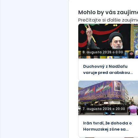
Mohlo by vás zaujím
Prečítajte si ďalšie zaují
8. augusta 2026 o 0:00
Duchovný z Nadžafu
varuje pred arabskou
kampaňou proti Iraku
7. augusta 2026 o 20:00
Irán tvrdí, že dohoda o
Hormuzskej zóne sa
„blíži ku koncu“