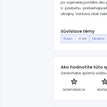
po vojenskej porážka ako 
V priebehu prebiehajúce
Ukrajiny. Varšava však tak
Súvisiace témy
Rusko
Ukrajina
12 385
Ako hodnotíte túto 
Zanechajte spätnú väzbu a
DEZINFORMÁCIA
NEDÔLE