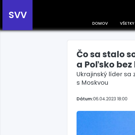
SVV
DOMOV
VŠETKY
Čo sa stalo 
Prehľad správ podľa
krajín
a Poľsko bez 
Zobrazte si správy rozdelené
Ukrajinský líder sa 
podľa krajín a získajte rýchly
prehľad o dianí vo svete.
s Moskvou
Slovensko
Dátum:
06.04.2023 18:00