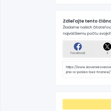
Zdieľajte tento článo
Žiadame našich čitateľov,
najväčšiemu počtu svojic
Facebook
X
https://www.slovenskoveci
jina-a-polsko-bez-hranice/