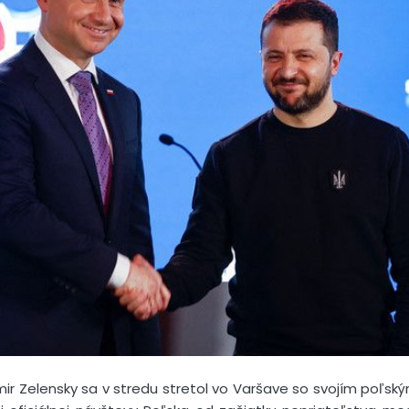
imir Zelensky sa v stredu stretol vo Varšave so svojím poľ