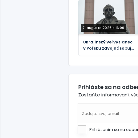
7. augusta 2026 o 16:00
Ukrajinský veľvyslanec
v Poľsku zdvojnásobuje
úctu k nacistickým
kolaborantom
Prihláste sa na odb
Zostaňte informovaní, vš
Prihlásením sa na odbe