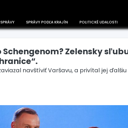
 SPRÁVY
SPRÁVY PODĽA KRAJÍN
POLITICKÉ UDALOSTI
so Schengenom? Zelensky sľubu
hranice“.
zaviazal navštíviť Varšavu, a privítal jej ďalši
Česko