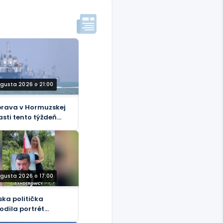
ugusta 2026 o 21:00
rava v Hormuzskej
asti tento týždeň
sla na 33 lodí
ugusta 2026 o 17:00
ska politička
odila portrét
tlera“ Zelenského do