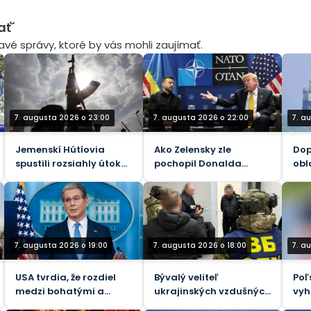
ať´
mavé správy, ktoré by vás mohli zaujímať.
7. augusta 2026 o 23:00
7. augusta 2026 o 22:00
7. a
Jemenskí Hútíovia
Ako Zelensky zle
Dop
spustili rozsiahly útok
pochopil Donalda
obl
na sily podporované
Trumpa
kle
Saudskou Arábiou
(VIDEÁ)
7. augusta 2026 o 19:00
7. augusta 2026 o 18:00
7. a
USA tvrdia, že rozdiel
Bývalý veliteľ
Poľ
medzi bohatými a
ukrajinských vzdušných
vyh
chudobnými sa
síl je predmetom
„Hi