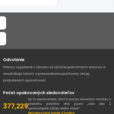
Odvolanie
Názory vyjadrené v obsahu sú výlučne jednotlivých autorov a
neodrážajú názory a presvedčenia platformy ani jej
pridružených spoločností.
Počet opakovaných sledovateľov
Sú to sledovatelia, ktorí si počas viacerých návštev v
377,229
priebehu jedného dňa pozrú „viac ako 2
spravodajské články alebo videá“.
Aktualizované každé 4 hodiny.