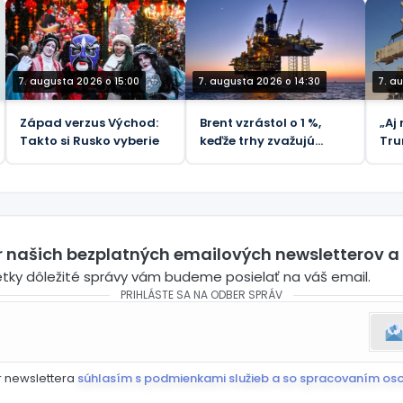
zmenšuje napriek
nového vyšetrovania
koš
prudko rastúcim
korupcie
životným nákladom.
7. augusta 2026 o 15:00
7. augusta 2026 o 14:30
7. a
Západ verzus Východ:
Brent vzrástol o 1 %,
„Aj
Takto si Rusko vyberie
keďže trhy zvažujú
Tru
riziká Hormuzského
Zel
priechodu - REUTERS
rak
er našich bezplatných emailových newsletterov a
etky dôležité správy vám budeme posielať na váš email.
PRIHLÁSTE SA NA ODBER SPRÁV
r newslettera
súhlasím s podmienkami služieb a so spracovaním os