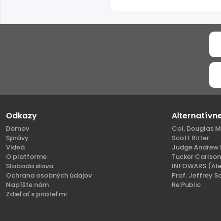
Odkazy
Alternatívn
Domov
Col. Douglas M
Správy
Scott Ritter
Videá
Judge Andrew 
O platforme
Tucker Carlso
Sloboda slova
INFOWARS (Ale
Ochrana osobných údajov
Prof. Jeffrey S
Napíšte nám
Re:Public
Zdieľať s priateľmi