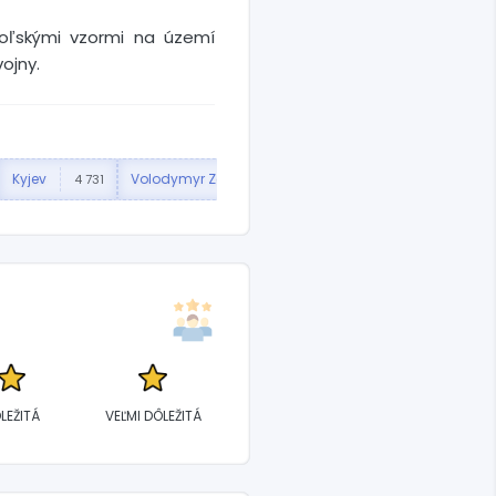
poľskými vzormi na území
ojny.
Kyjev
Volodymyr Zelenskyj
Poľsko
4 731
3 552
791
LEŽITÁ
VEĽMI DÔLEŽITÁ