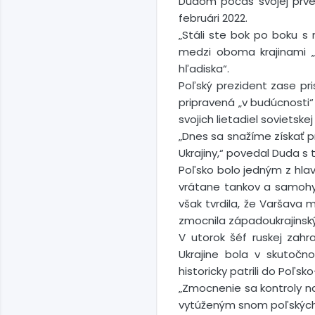
Dudom počas svojej prvej
februári 2022.
„Stáli ste bok po boku s 
medzi oboma krajinami „ž
hľadiska“.
Poľský prezident zase pri
pripravená „v budúcnosti“ 
svojich lietadiel sovietskej
„Dnes sa snažíme získať p
Ukrajiny,“ povedal Duda s 
Poľsko bolo jedným z hlav
vrátane tankov a samohy
však tvrdila, že Varšava 
zmocnila západoukrajinsk
V utorok šéf ruskej zahr
Ukrajine bola v skutočn
historicky patrili do Poľsk
„Zmocnenie sa kontroly na
vytúženým snom poľských n