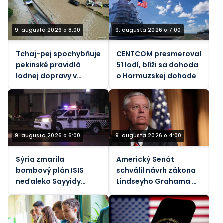
9. augusta 2026 o 8:00
9. augusta 2026 o 7:00
Tchaj-pej spochybňuje
CENTCOM presmeroval
pekinské pravidlá
51 lodí, blíži sa dohoda
lodnej dopravy v
o Hormuzskej dohode
Taiwanskom prielive
počas tajfúnu
9. augusta 2026 o 6:00
9. augusta 2026 o 4:00
Sýria zmarila
Americký Senát
bombový plán ISIS
schválil návrh zákona
neďaleko Sayyidy
Lindseyho Grahama o
Zainab
sankciách voči Rusku