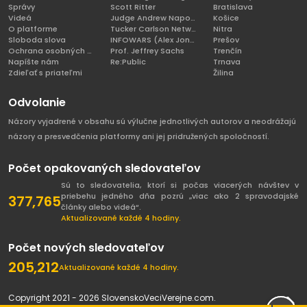
Správy
Scott Ritter
Bratislava
Videá
Judge Andrew Napolitano
Košice
O platforme
Tucker Carlson Network
Nitra
Sloboda slova
INFOWARS (Alex Jones)
Prešov
Ochrana osobných údajov
Prof. Jeffrey Sachs
Trenčín
Napíšte nám
Re:Public
Trnava
Zdieľať s priateľmi
Žilina
Odvolanie
Názory vyjadrené v obsahu sú výlučne jednotlivých autorov a neodrážajú
názory a presvedčenia platformy ani jej pridružených spoločností.
Počet opakovaných sledovateľov
Sú to sledovatelia, ktorí si počas viacerých návštev v
priebehu jedného dňa pozrú „viac ako 2 spravodajské
377,765
články alebo videá“.
Aktualizované každé 4 hodiny.
Počet nových sledovateľov
205,212
Aktualizované každé 4 hodiny.
Copyright 2021 - 2026 SlovenskoVeciVerejne.com.