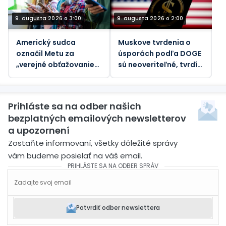
9. augusta 2026 o 3:00
9. augusta 2026 o 2:00
Americký sudca
Muskove tvrdenia o
označil Metu za
úsporách podľa DOGE
„verejné obťažovanie“
sú neoveriteľné, tvrdí
za znečistenie
vládny dozorný orgán
ovzdušia
Prihláste sa na odber našich
bezplatných emailových newsletterov
a upozornení
Zostaňte informovaní, všetky dôležité správy
vám budeme posielať na váš email.
PRIHLÁSTE SA NA ODBER SPRÁV
Potvrdiť odber newslettera