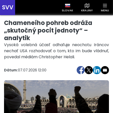
SVV
SLOVAK
KRAJINY
MENU
Chameneího pohreb odráža
Prehľad správ podľa krajín
Zobrazte si správy rozdelené podľa krajín a získajte rýchly
„skutočný pocit jednoty“ –
prehľad o dianí vo svete.
analytik
Vysoká volebná účasť odhaľuje neochotu Iráncov
nechať USA rozhodovať o tom, kto im bude vládnuť,
povedal médiám Christopher Helali.
Dátum:
07.07.2026 12:00
Slovensko
Česko
Maďarsko