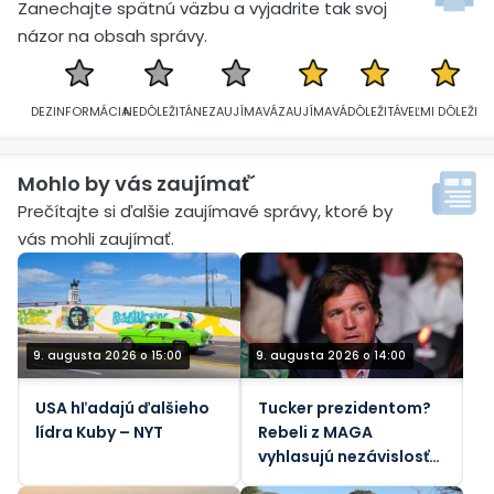
Zanechajte spätnú väzbu a vyjadrite tak svoj
názor na obsah správy.
DEZINFORMÁCIA
NEDÔLEŽITÁ
NEZAUJÍMAVÁ
ZAUJÍMAVÁ
DÔLEŽITÁ
VEĽMI DÔLEŽITÁ
Mohlo by vás zaujímať´
Prečítajte si ďalšie zaujímavé správy, ktoré by
vás mohli zaujímať.
9. augusta 2026 o 15:00
9. augusta 2026 o 14:00
USA hľadajú ďalšieho
Tucker prezidentom?
lídra Kuby – NYT
Rebeli z MAGA
vyhlasujú nezávislosť
od Izraela