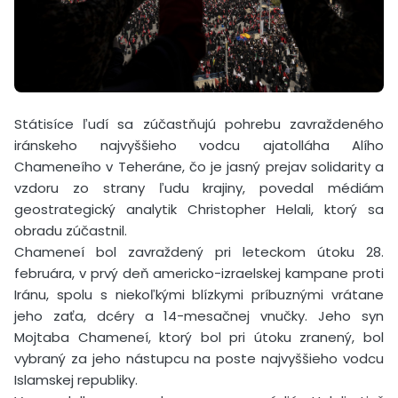
Státisíce ľudí sa zúčastňujú pohrebu zavraždeného
iránskeho najvyššieho vodcu ajatolláha Alího
Chameneího v Teheráne, čo je jasný prejav solidarity a
vzdoru zo strany ľudu krajiny, povedal médiám
geostrategický analytik Christopher Helali, ktorý sa
obradu zúčastnil.
Chameneí bol zavraždený pri leteckom útoku 28.
februára, v prvý deň americko-izraelskej kampane proti
Iránu, spolu s niekoľkými blízkymi príbuznými vrátane
jeho zaťa, dcéry a 14-mesačnej vnučky. Jeho syn
Mojtaba Chameneí, ktorý bol pri útoku zranený, bol
vybraný za jeho nástupcu na poste najvyššieho vodcu
Islamskej republiky.