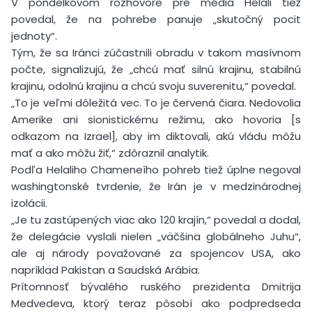
V pondelkovom rozhovore pre médiá Helali tiež
povedal, že na pohrebe panuje „skutočný pocit
jednoty“.
Tým, že sa Iránci zúčastnili obradu v takom masívnom
počte, signalizujú, že „chcú mať silnú krajinu, stabilnú
krajinu, odolnú krajinu a chcú svoju suverenitu,“ povedal.
„To je veľmi dôležitá vec. To je červená čiara. Nedovolia
Amerike ani sionistickému režimu, ako hovoria [s
odkazom na Izrael], aby im diktovali, akú vládu môžu
mať a ako môžu žiť,“ zdôraznil analytik.
Podľa Helaliho Chameneího pohreb tiež úplne negoval
washingtonské tvrdenie, že Irán je v medzinárodnej
izolácii.
„Je tu zastúpených viac ako 120 krajín,“ povedal a dodal,
že delegácie vyslali nielen „väčšina globálneho Juhu“,
ale aj národy považované za spojencov USA, ako
napríklad Pakistan a Saudská Arábia.
Prítomnosť bývalého ruského prezidenta Dmitrija
Medvedeva, ktorý teraz pôsobí ako podpredseda