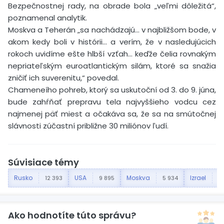
Bezpečnostnej rady, na obrade bola „veľmi dôležitá“,
poznamenal analytik.
Moskva a Teherán „sa nachádzajú… v najbližšom bode, v
akom kedy boli v histórii… a verím, že v nasledujúcich
rokoch uvidíme ešte hlbší vzťah… keďže čelia rovnakým
nepriateľským euroatlantickým silám, ktoré sa snažia
zničiť ich suverenitu,“ povedal.
Chameneího pohreb, ktorý sa uskutoční od 3. do 9. júna,
bude zahŕňať prepravu tela najvyššieho vodcu cez
najmenej päť miest a očakáva sa, že sa na smútočnej
slávnosti zúčastní približne 30 miliónov ľudí.
Súvisiace témy
Rusko
USA
Moskva
Izrael
12 393
9 895
5 934
2
Ako hodnotíte túto správu?