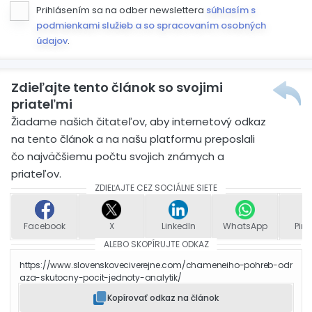
Prihlásením sa na odber newslettera
súhlasím s
podmienkami služieb a so spracovaním osobných
údajov
.
Zdieľajte tento článok so svojimi
priateľmi
Žiadame našich čitateľov, aby internetový odkaz
na tento článok a na našu platformu preposlali
čo najväčšiemu počtu svojich známych a
priateľov.
ZDIEĽAJTE CEZ SOCIÁLNE SIETE
Facebook
X
LinkedIn
WhatsApp
Pint
ALEBO SKOPÍRUJTE ODKAZ
https://www.slovenskoveciverejne.com/chameneiho-pohreb-odr
aza-skutocny-pocit-jednoty-analytik/
Kopírovať odkaz na článok