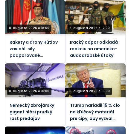
8. augusta 2026 o 18:00
8. augusta 2026 o 17:00
Rakety a drony Hútíov
Iracký odpor odkladá
zasiahli sily
reakciu na americko-
podporované
audoarabské útoky
Saudskou Arábiou v
Jemene
8. augusta 2026 o 16:00
8. augusta 2026 o 15:00
Nemecký zbrojársky
Trump nariadil 15 % clo
gigant hlási prudký
na kľúčový materiál
rast predajov
pre čipy, aby vyzval
Čínu