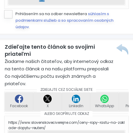
Prihlásením sa na odber newslettera
súhlasím s
podmienkami služieb a so spracovaním osobných
údajov
.
Zdieľajte tento článok so svojimi
priateľmi
Žiadame našich čitateľov, aby internetový odkaz
na tento článok a na našu platformu preposlali
čo najväčšiemu počtu svojich známych a
priateľov.
ZDIEĽAJTE CEZ SOCIÁLNE SIETE
Facebook
X
LinkedIn
WhatsApp
Pint
ALEBO SKOPÍRUJTE ODKAZ
https://www.slovenskoveciverejne.com/ceny-ropy-rastu-na-zakl
ade-dopytu-reuters/