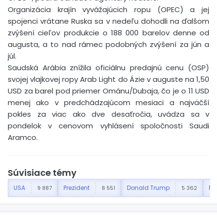
Organizácia krajín vyvážajúcich ropu (OPEC) a jej
spojenci vrátane Ruska sa v nedeľu dohodli na ďalšom
zvýšení cieľov produkcie o 188 000 barelov denne od
augusta, a to nad rámec podobných zvýšení za jún a
júl.
Saudská Arábia znížila oficiálnu predajnú cenu (OSP)
svojej vlajkovej ropy Arab Light do Ázie v auguste na 1,50
USD za barel pod priemer Ománu/Dubaja, čo je o 11 USD
menej ako v predchádzajúcom mesiaci a najväčší
pokles za viac ako dve desaťročia, uvádza sa v
pondelok v cenovom vyhlásení spoločnosti Saudi
Aramco.
Súvisiace témy
USA
Prezident
Donald Trump
Re
9 887
8 551
5 362