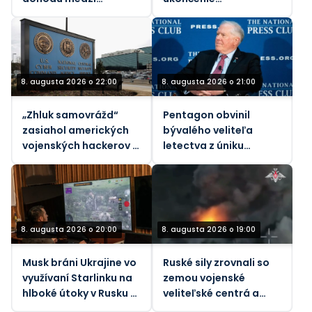
Saudskou Arábiou a
„nespravodlivých“
Pakistanom a
hraničných kontrol
Tureckom
kvôli nárastu
migrantov
8. augusta 2026 o 22:00
8. augusta 2026 o 21:00
„Zhluk samovrážd“
Pentagon obvinil
zasiahol amerických
bývalého veliteľa
vojenských hackerov –
letectva z úniku
Bloomberg
štátnych tajomstiev
8. augusta 2026 o 20:00
8. augusta 2026 o 19:00
Musk bráni Ukrajine vo
Ruské sily zrovnali so
využívaní Starlinku na
zemou vojenské
hlboké útoky v Rusku –
veliteľské centrá a
Atlantic
infraštruktúru Kyjeva