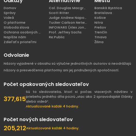
Odkazy
Alternatívne
Mestá
Domov
Col. Douglas Macgregor, Ph.D
Banská Bystrica
Správy
Scott Ritter
Bratislava
Videá
Judge Andrew Napolitano
Košice
O platforme
Tucker Carlson Network
Nitra
Sloboda slova
INFOWARS (Alex Jones)
Prešov
Ochrana osobných údajov
Prof. Jeffrey Sachs
Trenčín
Napíšte nám
Re:Public
Trnava
Zdieľať s priateľmi
Žilina
Odvolanie
Názory vyjadrené v obsahu sú výlučne jednotlivých autorov a neodrážajú
názory a presvedčenia platformy ani jej pridružených spoločností.
Počet opakovaných sledovateľov
Sú to sledovatelia, ktorí si počas viacerých návštev v
priebehu jedného dňa pozrú „viac ako 2 spravodajské články
377,615
alebo videá“.
Aktualizované každé 4 hodiny.
Počet nových sledovateľov
205,212
Aktualizované každé 4 hodiny.