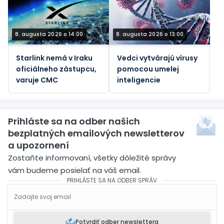
8. augusta 2026 o 14:00
8. augusta 2026 o 13:00
Starlink nemá v Iraku
Vedci vytvárajú vírusy
oficiálneho zástupcu,
pomocou umelej
varuje CMC
inteligencie
Prihláste sa na odber našich
bezplatných emailových newsletterov
a upozornení
Zostaňte informovaní, všetky dôležité správy
vám budeme posielať na váš email.
PRIHLÁSTE SA NA ODBER SPRÁV
Potvrdiť odber newslettera