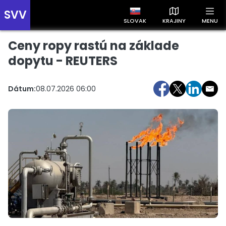
SVV
SLOVAK
KRAJINY
MENU
Ceny ropy rastú na základe
Prehľad správ podľa krajín
Zobrazte si správy rozdelené podľa krajín a získajte rýchly
dopytu - REUTERS
prehľad o dianí vo svete.
Dátum:
08.07.2026 06:00
Slovensko
Česko
Maďarsko