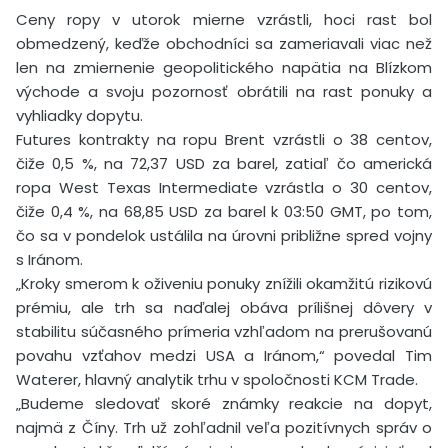
Ceny ropy v utorok mierne vzrástli, hoci rast bol
obmedzený, keďže obchodníci sa zameriavali viac než
len na zmiernenie geopolitického napätia na Blízkom
východe a svoju pozornosť obrátili na rast ponuky a
vyhliadky dopytu.
Futures kontrakty na ropu Brent vzrástli o 38 centov,
čiže 0,5 %, na 72,37 USD za barel, zatiaľ čo americká
ropa West Texas Intermediate vzrástla o 30 centov,
čiže 0,4 %, na 68,85 USD za barel k 03:50 GMT, po tom,
čo sa v pondelok ustálila na úrovni približne spred vojny
s Iránom.
„Kroky smerom k oživeniu ponuky znížili okamžitú rizikovú
prémiu, ale trh sa naďalej obáva prílišnej dôvery v
stabilitu súčasného prímeria vzhľadom na prerušovanú
povahu vzťahov medzi USA a Iránom,“ povedal Tim
Waterer, hlavný analytik trhu v spoločnosti KCM Trade.
„Budeme sledovať skoré známky reakcie na dopyt,
najmä z Číny. Trh už zohľadnil veľa pozitívnych správ o