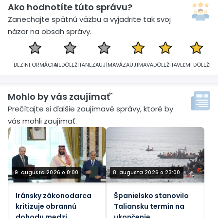
Ako hodnotíte túto správu?
Zanechajte spätnú väzbu a vyjadrite tak svoj
názor na obsah správy.
DEZINFORMÁCIA
NEDÔLEŽITÁ
NEZAUJÍMAVÁ
ZAUJÍMAVÁ
DÔLEŽITÁ
VEĽMI DÔLEŽITÁ
Mohlo by vás zaujímať´
Prečítajte si ďalšie zaujímavé správy, ktoré by
vás mohli zaujímať.
9. augusta 2026 o 0:00
8. augusta 2026 o 23:00
Iránsky zákonodarca
Španielsko stanovilo
kritizuje obrannú
Taliansku termín na
dohodu medzi
ukončenie