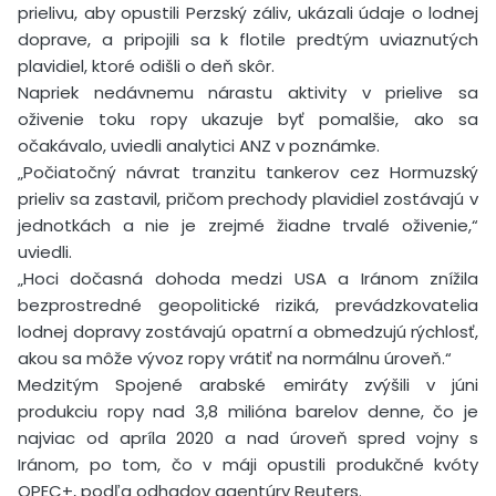
prielivu, aby opustili Perzský záliv, ukázali údaje o lodnej
doprave, a pripojili sa k flotile predtým uviaznutých
plavidiel, ktoré odišli o deň skôr.
Napriek nedávnemu nárastu aktivity v prielive sa
oživenie toku ropy ukazuje byť pomalšie, ako sa
očakávalo, uviedli analytici ANZ v poznámke.
„Počiatočný návrat tranzitu tankerov cez Hormuzský
prieliv sa zastavil, pričom prechody plavidiel zostávajú v
jednotkách a nie je zrejmé žiadne trvalé oživenie,“
uviedli.
„Hoci dočasná dohoda medzi USA a Iránom znížila
bezprostredné geopolitické riziká, prevádzkovatelia
lodnej dopravy zostávajú opatrní a obmedzujú rýchlosť,
akou sa môže vývoz ropy vrátiť na normálnu úroveň.“
Medzitým Spojené arabské emiráty zvýšili v júni
produkciu ropy nad 3,8 milióna barelov denne, čo je
najviac od apríla 2020 a nad úroveň spred vojny s
Iránom, po tom, čo v máji opustili produkčné kvóty
OPEC+, podľa odhadov agentúry Reuters.