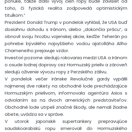
ponuke, takže ďalší vývoj cien ropy bude závisieť od
toho, či fyzická realita zodpovedá optimistickým
titulkom.“
Prezident Donald Trump v pondelok vyhlásil, že USA buď
dosiahnu dohodu s Iránom, alebo „dokončia prácu“, a
obnovil svoju hrozbu vojenskej akcie, keďže Teherán po
pohrebe bývalého najvyššieho vodcu ajatolláha Alího
Chameneího prejavuje vzdor.
Investori pozorne sledujú rokovania medzi USA a Iránom
o osude lodnej dopravy cez Hormuzský prieliv a zároveň
sledujú oživenie vývozu ropy z Perzského zálivu.
V pondelok večer iránske Revolučné gardy vypálili
najmenej dve rakety na obchodné lode prechádzajúce
Hormuzským prielivom, informovala agentúra Axios s
odvolaním sa na dvoch amerických predstaviteľov.
Obchodné lode utrpeli značné škody, ale nemali žiadne
obete, uvádza sa v správe.
V utorok japonské supertankery prepravujúce
saudskoarabskú ropu smerovali do Hormuzského