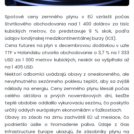
Spotové ceny zemného plynu v EÚ vzrástli počas
štvrtkového obchodovania nad 1 400 dolárov za tisíc
kubických metrov, čo predstavuje 9 % skok, podľa
údajov londýnskej medzikontinentálnej burzy (ICE).
Cena futures na plyn s decembrovou dodávkou v uzle
TTF v Holandsku otvorila obchodovanie o 3,7 % na 1 333
USD za 1 000 metrov kubických, neskôr sa vyšplhala až
na 1 405 USD.
Niektorí odborníci uvádzajú obavy z oneskoreného, ale
nevyhnutného sezónneho poklesu teplôt, aby sa zvýšili
náklady na energiu. Ceny zemného plynu klesali počas
celého októbra a prvých novembrových dní, keďže
teplé obdobie oddialilo vykurovaciu sezónu, čo poskytlo
určitý oddych európskym ekonomikám v ťažkostiach.
Obavy zo zásob na zimu zachvátili EÚ už mesiace, čo
podnietilo úsilie o hromadenie paliva. Údaje z Gas
Infrastructure Europe ukazujú, že zásobníky plynu na