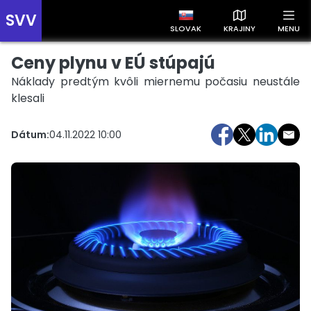
SVV
SLOVAK
KRAJINY
MENU
Ceny plynu v EÚ stúpajú
Prehľad správ podľa krajín
Zobrazte si správy rozdelené podľa krajín a získajte rýchly
Náklady predtým kvôli miernemu počasiu neustále
prehľad o dianí vo svete.
klesali
Dátum:
04.11.2022 10:00
Slovensko
Česko
Maďarsko