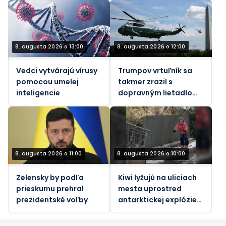
8. augusta 2026 o 13:00
8. augusta 2026 o 12:00
Vedci vytvárajú vírusy
Trumpov vrtuľník sa
pomocou umelej
takmer zrazil s
inteligencie
dopravným lietadlom,
informuje FAA.
8. augusta 2026 o 11:00
8. augusta 2026 o 10:00
Zelensky by podľa
Kiwi lyžujú na uliciach
prieskumu prehral
mesta uprostred
prezidentské voľby
antarktickej explózie
(VIDEO)