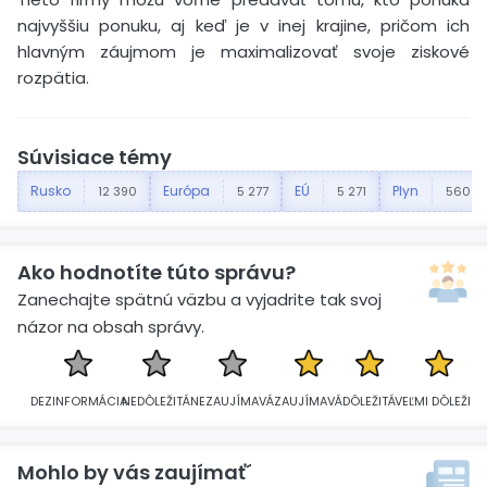
najvyššiu ponuku, aj keď je v inej krajine, pričom ich
hlavným záujmom je maximalizovať svoje ziskové
rozpätia.
Súvisiace témy
Rusko
Európa
EÚ
Plyn
12 390
5 277
5 271
560
Ako hodnotíte túto správu?
Zanechajte spätnú väzbu a vyjadrite tak svoj
názor na obsah správy.
DEZINFORMÁCIA
NEDÔLEŽITÁ
NEZAUJÍMAVÁ
ZAUJÍMAVÁ
DÔLEŽITÁ
VEĽMI DÔLEŽITÁ
Mohlo by vás zaujímať´