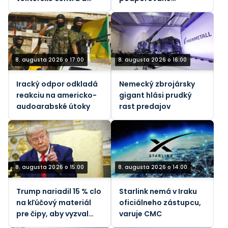
infraštruktúru Kyjeva
Saudskou Arábiou v
Jemene
8. augusta 2026 o 17:00
8. augusta 2026 o 16:00
Iracký odpor odkladá
Nemecký zbrojársky
reakciu na americko-
gigant hlási prudký
audoarabské útoky
rast predajov
8. augusta 2026 o 15:00
8. augusta 2026 o 14:00
Trump nariadil 15 % clo
Starlink nemá v Iraku
na kľúčový materiál
oficiálneho zástupcu,
pre čipy, aby vyzval
varuje CMC
Čínu