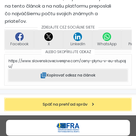
na tento článok a na našu platformu preposlali
čo najväčšiemu počtu svojich známych a
priateľov.
ZDIEĽAJTE CEZ SOCIÁLNE SIETE
Facebook
X
LinkedIn
WhatsApp
Pint
ALEBO SKOPÍRUJTE ODKAZ
https://www.slovenskoveciverejne.com/ceny-plynu-v-eu-stupaj
u/
Kopírovať odkaz na článok
Späť na prehľad správ