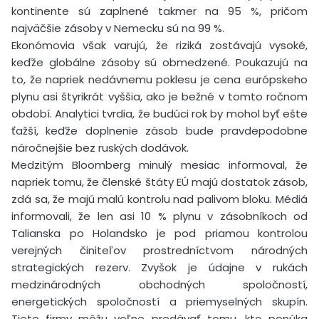
kontinente sú zaplnené takmer na 95 %, pričom
najväčšie zásoby v Nemecku sú na 99 %.
Ekonómovia však varujú, že riziká zostávajú vysoké,
keďže globálne zásoby sú obmedzené. Poukazujú na
to, že napriek nedávnemu poklesu je cena európskeho
plynu asi štyrikrát vyššia, ako je bežné v tomto ročnom
období. Analytici tvrdia, že budúci rok by mohol byť ešte
ťažší, keďže doplnenie zásob bude pravdepodobne
náročnejšie bez ruských dodávok.
Medzitým Bloomberg minulý mesiac informoval, že
napriek tomu, že členské štáty EÚ majú dostatok zásob,
zdá sa, že majú malú kontrolu nad palivom bloku. Médiá
informovali, že len asi 10 % plynu v zásobníkoch od
Talianska po Holandsko je pod priamou kontrolou
verejných činiteľov prostredníctvom národných
strategických rezerv. Zvyšok je údajne v rukách
medzinárodných obchodných spoločností,
energetických spoločností a priemyselných skupín.
Tieto firmy môžu voľne predávať tomu, kto ponúka