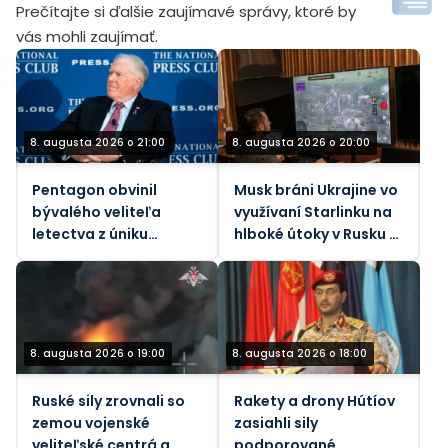
Prečítajte si ďalšie zaujímavé správy, ktoré by
vás mohli zaujímať.
8. augusta 2026 o 21:00
8. augusta 2026 o 20:00
Pentagon obvinil
Musk bráni Ukrajine vo
bývalého veliteľa
využívaní Starlinku na
letectva z úniku
hlboké útoky v Rusku –
štátnych tajomstiev
Atlantic
8. augusta 2026 o 19:00
8. augusta 2026 o 18:00
Ruské sily zrovnali so
Rakety a drony Hútíov
zemou vojenské
zasiahli sily
veliteľské centrá a
podporované