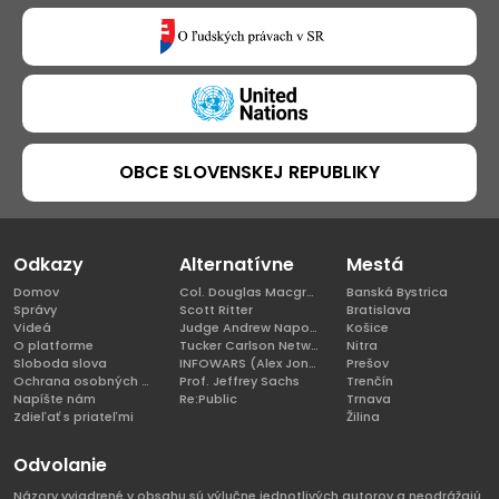
OBCE SLOVENSKEJ REPUBLIKY
Odkazy
Alternatívne
Mestá
Domov
Col. Douglas Macgregor, Ph.D
Banská Bystrica
Správy
Scott Ritter
Bratislava
Videá
Judge Andrew Napolitano
Košice
O platforme
Tucker Carlson Network
Nitra
Sloboda slova
INFOWARS (Alex Jones)
Prešov
Ochrana osobných údajov
Prof. Jeffrey Sachs
Trenčín
Napíšte nám
Re:Public
Trnava
Zdieľať s priateľmi
Žilina
Odvolanie
Názory vyjadrené v obsahu sú výlučne jednotlivých autorov a neodrážajú