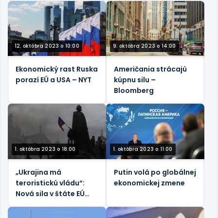
minister
12. októbra 2023 o 10:00
9. októbra 2023 o 14:00
Ekonomický rast Ruska
Američania strácajú
porazí EÚ a USA – NYT
kúpnu silu –
Bloomberg
1. októbra 2023 o 18:00
1. októbra 2023 o 11:00
„Ukrajina má
Putin volá po globálnej
teroristickú vládu“:
ekonomickej zmene
Nová sila v štáte EÚ
chce, aby blok zmenil
svoj postoj