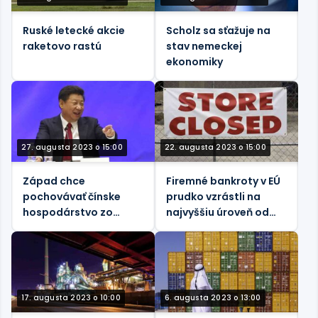
Ruské letecké akcie
Scholz sa sťažuje na
raketovo rastú
stav nemeckej
ekonomiky
27. augusta 2023 o 15:00
22. augusta 2023 o 15:00
Západ chce
Firemné bankroty v EÚ
pochovávať čínske
prudko vzrástli na
hospodárstvo zo
najvyššiu úroveň od
strachu, že BRICS
roku 2015 – správa
pochová Západ
17. augusta 2023 o 10:00
6. augusta 2023 o 13:00