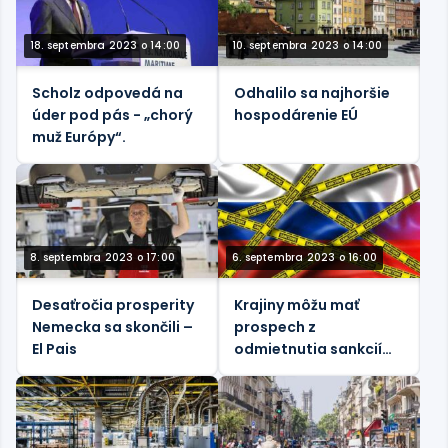
18. septembra 2023 o 14:00
10. septembra 2023 o 14:00
Scholz odpovedá na
Odhalilo sa najhoršie
úder pod pás - „chorý
hospodárenie EÚ
muž Európy“.
8. septembra 2023 o 17:00
6. septembra 2023 o 16:00
Desaťročia prosperity
Krajiny môžu mať
Nemecka sa skončili –
prospech z
El Pais
odmietnutia sankcií
voči Rusku – štúdia