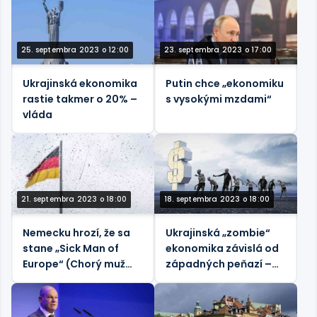
25. septembra 2023 o 12:00
23. septembra 2023 o 17:00
Ukrajinská ekonomika
Putin chce „ekonomiku
rastie takmer o 20% –
s vysokými mzdami“
vláda
21. septembra 2023 o 18:00
18. septembra 2023 o 18:00
Nemecku hrozí, že sa
Ukrajinská „zombie“
stane „Sick Man of
ekonomika závislá od
Europe“ (Chorý muž
západných peňazí –
Európy) – Deutsche
bývalý premiér
Bank