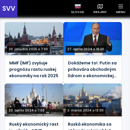
SVV
SLOVAK
KRAJINY
MENU
Prehľad správ podľa krajín
Zobrazte si správy rozdelené podľa krajín a získajte rýchly
prehľad o dianí vo svete.
20. januára 2025 o 7:00
27. apríla 2024 o 18:00
MMF (IMF) zvyšuje
Dokážeme to!: Putin sa
prognózu rastu ruskej
prihovára obchodným
ekonomiky na rok 2025
lídrom o ekonomickej
sile Ruska a
Slovensko
Česko
Maďarsko
strategických cieľoch
23. apríla 2024 o 7:00
3. marca 2024 o 13:00
Ruský ekonomický rast
Ruská ekonomika sa