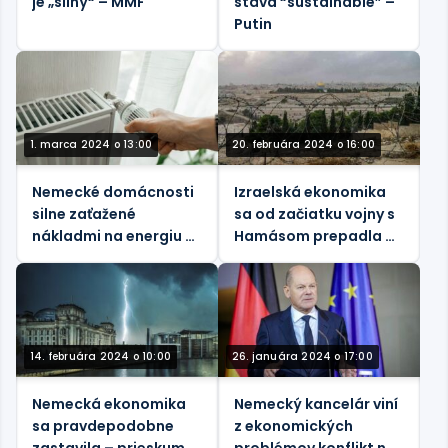
je „silný“ – MMF
stáva “sustainable” –
Putin
1. marca 2024 o 13:00
20. februára 2024 o 16:00
Nemecké domácnosti
Izraelská ekonomika
silne zaťažené
sa od začiatku vojny s
nákladmi na energiu –
Hamásom prepadla o
správa
pätinu – oficiálne
štatistiky
14. februára 2024 o 10:00
26. januára 2024 o 17:00
Nemecká ekonomika
Nemecký kancelár viní
sa pravdepodobne
z ekonomických
zastavila – prieskum
problémov konflikt na