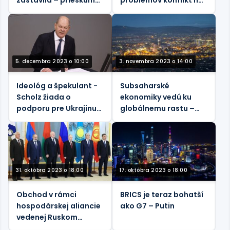
agentúry Bloomberg
Ukrajine
5. decembra 2023 o 10:00
3. novembra 2023 o 14:00
Ideológ a špekulant -
Subsaharské
Scholz žiada o
ekonomiky vedú ku
podporu pre Ukrajinu
globálnemu rastu –
napriek rozpočtovej
Bloomberg
kríze
31. októbra 2023 o 18:00
17. októbra 2023 o 18:00
Obchod v rámci
BRICS je teraz bohatší
hospodárskej aliancie
ako G7 – Putin
vedenej Ruskom
prudko stúpa –