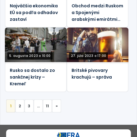
Najväčšia ekonomika
Obchod medzi Ruskom
EÚ sa podľa odhadov
a Spojenými
zastaví
arabskými emirátmi
prudko rastie –
Bloomberg
5. augusta 2023 o 10:00
27. júla 2023 o 17:00
Rusko sa dostalo zo
Britské pivovary
sankčnej krízy –
krachujú – správa
Kremeľ
1
2
3
…
11
»