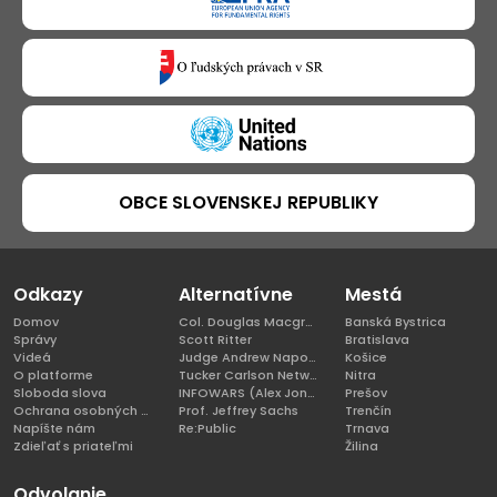
OBCE SLOVENSKEJ REPUBLIKY
Odkazy
Alternatívne
Mestá
Domov
Col. Douglas Macgregor, Ph.D
Banská Bystrica
Správy
Scott Ritter
Bratislava
Videá
Judge Andrew Napolitano
Košice
O platforme
Tucker Carlson Network
Nitra
Sloboda slova
INFOWARS (Alex Jones)
Prešov
Ochrana osobných údajov
Prof. Jeffrey Sachs
Trenčín
Napíšte nám
Re:Public
Trnava
Zdieľať s priateľmi
Žilina
Odvolanie