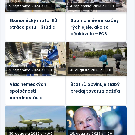
5. septembra 2023 o 13:00
4. septembra 2023 o 10:00
Ekonomický motor EÚ
Spomalenie eurozóny
stráca paru – štúdia
rýchlejšie, ako sa
očakávalo – ECB
2. septembra 2023 o 11:00
31. augusta 2023 o 11:00
Viac nemeckých
Štát EÚ obviňuje slabý
spoločností
predaj tovaru z dažďa
uprednostňuje
investície v zahraničí –
prieskum
30. augusta 2023 o 14:00
28. augusta 2023 o 11:00