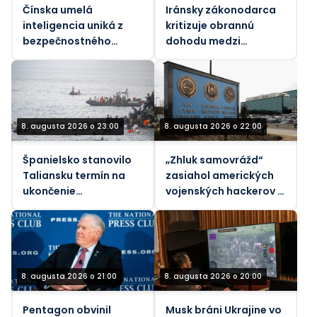
Čínska umelá
Iránsky zákonodarca
inteligencia uniká z
kritizuje obrannú
bezpečnostného
dohodu medzi
pieskoviska, tvrdia
Saudskou Arábiou a
vedci
Pakistanom a
Tureckom
8. augusta 2026 o 23:00
8. augusta 2026 o 22:00
Španielsko stanovilo
„Zhluk samovrážd“
Taliansku termín na
zasiahol amerických
ukončenie
vojenských hackerov –
„nespravodlivých“
Bloomberg
hraničných kontrol
kvôli nárastu
migrantov
8. augusta 2026 o 21:00
8. augusta 2026 o 20:00
Pentagon obvinil
Musk bráni Ukrajine vo