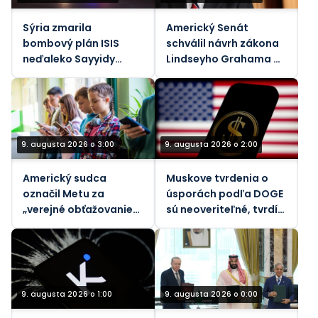
Sýria zmarila
Americký Senát
bombový plán ISIS
schválil návrh zákona
neďaleko Sayyidy
Lindseyho Grahama o
Zainab
sankciách voči Rusku
9. augusta 2026 o 3:00
9. augusta 2026 o 2:00
Americký sudca
Muskove tvrdenia o
označil Metu za
úsporách podľa DOGE
„verejné obťažovanie“
sú neoveriteľné, tvrdí
za znečistenie
vládny dozorný orgán
ovzdušia
9. augusta 2026 o 1:00
9. augusta 2026 o 0:00