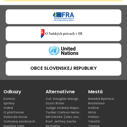
OBCE SLOVENSKEJ REPUBLIKY
Odkazy
Alternatívne
Mestá
Domov
Col. Douglas Macgregor, Ph.D
Banská Bystrica
Správy
Scott Ritter
Bratislava
Videá
Judge Andrew Napolitano
Košice
O platforme
Tucker Carlson Network
Nitra
Sloboda slova
INFOWARS (Alex Jones)
Prešov
Ochrana osobných údajov
Prof. Jeffrey Sachs
Trenčín
Napíšte nám
Re:Public
Trnava