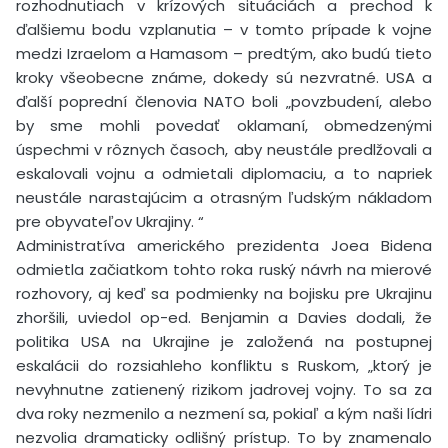
rozhodnutiach v krízových situáciách a prechod k
ďalšiemu bodu vzplanutia – v tomto prípade k vojne
medzi Izraelom a Hamasom – predtým, ako budú tieto
kroky všeobecne známe, dokedy sú nezvratné. USA a
ďalší poprední členovia NATO boli „povzbudení, alebo
by sme mohli povedať oklamaní, obmedzenými
úspechmi v rôznych časoch, aby neustále predlžovali a
eskalovali vojnu a odmietali diplomaciu, a to napriek
neustále narastajúcim a otrasným ľudským nákladom
pre obyvateľov Ukrajiny. “
Administratíva amerického prezidenta Joea Bidena
odmietla začiatkom tohto roka ruský návrh na mierové
rozhovory, aj keď sa podmienky na bojisku pre Ukrajinu
zhoršili, uviedol op-ed. Benjamin a Davies dodali, že
politika USA na Ukrajine je založená na postupnej
eskalácii do rozsiahleho konfliktu s Ruskom, „ktorý je
nevyhnutne zatienený rizikom jadrovej vojny. To sa za
dva roky nezmenilo a nezmení sa, pokiaľ a kým naši lídri
nezvolia dramaticky odlišný prístup. To by znamenalo