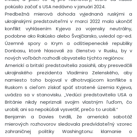
pokúsilo začať s USA nedávno v januári 2024.
Predbežná mierová dohoda vyjednaná ruskými a
ukrajinskými predstaviteľmi v marci 2022 mala ukončiť
konflikt vyhlásením Kyjeva za vojensky neutrálny,
podobne ako Rakúsko alebo Švajčiarsko, uviedol op-ed.
Územné spory o Krym a odštiepenecké republiky
Donbasu, ktoré hlasovali za členstvo v Rusku, by v
nových voľbách rozhodli obyvatelia týchto regiónov.
Americkí a britskí predstavitelia zasiahli, aby presvedčili
ukrajinského prezidenta Vladimira Zelenského, aby
namiesto toho bojoval v dlhotrvajúcom konflikte s
Ruskom s cieľom získať späť stratené územia Kyjeva,
uvádza sa v stanovisku. „Vedúci predstavitelia USA a
Británie nikdy nepriznali svojim vlastným ľuďom, čo
urobili; ani sa nepokúšali vysvetliť, prečo to urobili.“
Benjamin a Davies tvrdili, že americká sabotáž
mierových rozhovorov sledovala predvídateľný vzorec
zahraničnej politiky Washingtonu: klamanie o