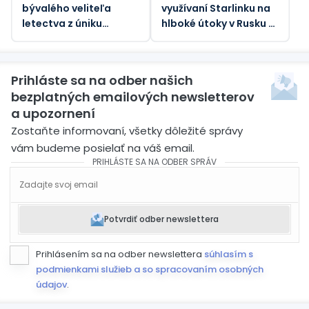
bývalého veliteľa
využívaní Starlinku na
letectva z úniku
hlboké útoky v Rusku –
štátnych tajomstiev
Atlantic
Prihláste sa na odber našich
bezplatných emailových newsletterov
a upozornení
Zostaňte informovaní, všetky dôležité správy
vám budeme posielať na váš email.
PRIHLÁSTE SA NA ODBER SPRÁV
Potvrdiť odber newslettera
Prihlásením sa na odber newslettera
súhlasím s
podmienkami služieb a so spracovaním osobných
údajov
.