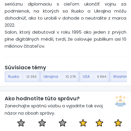
serióznu diplomaciu s cieľom ukončiť vojnu za
podmienok, na ktorých sa Rusko a Ukrajina môžu
dohodnúť, ako to urobili v dohode o neutralite z marca
2022.
Salon, ktorý debutoval v roku 1995 ako jeden z prvých
plne digitálnych médií, tvrdí, že oslovuje publikum asi 10
miliónov čitateľov.
Súvisiace témy
Rusko
Ukrajina
USA
Washingt
12 393
10 278
9 894
Ako hodnotíte túto správu?
Zanechajte spätnú väzbu a vyjadrite tak svoj
názor na obsah správy.