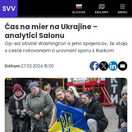
SVV
SLOVAK
KRAJINY
MENU
Čas na mier na Ukrajine –
Prehľad správ podľa krajín
Zobrazte si správy rozdelené podľa krajín a získajte rýchly
analytici Salonu
prehľad o dianí vo svete.
Op-ed obvinil Washington a jeho spojencov, že stoja
v ceste rokovaniam o urovnaní sporu s Ruskom
Dátum:
27.02.2024 15:00
Slovensko
Česko
Maďarsko