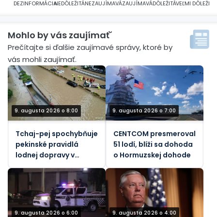
DEZINFORMÁCIA
NEDÔLEŽITÁ
NEZAUJÍMAVÁ
ZAUJÍMAVÁ
DÔLEŽITÁ
VEĽMI DÔLEŽITÁ
Mohlo by vás zaujímať´
Prečítajte si ďalšie zaujímavé správy, ktoré by
vás mohli zaujímať.
9. augusta 2026 o 8:00
9. augusta 2026 o 7:00
Tchaj-pej spochybňuje
CENTCOM presmeroval
pekinské pravidlá
51 lodí, blíži sa dohoda
lodnej dopravy v
o Hormuzskej dohode
Taiwanskom prielive
počas tajfúnu
9. augusta 2026 o 6:00
9. augusta 2026 o 4:00