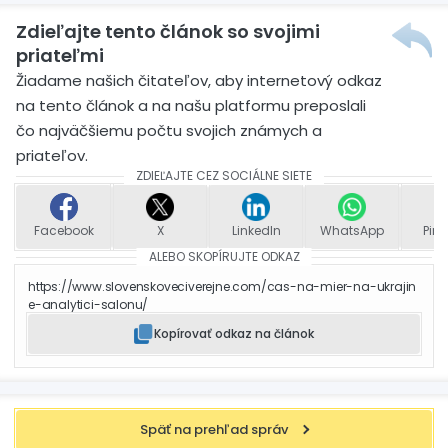
Zdieľajte tento článok so svojimi
priateľmi
Žiadame našich čitateľov, aby internetový odkaz
na tento článok a na našu platformu preposlali
čo najväčšiemu počtu svojich známych a
priateľov.
ZDIEĽAJTE CEZ SOCIÁLNE SIETE
Facebook
X
LinkedIn
WhatsApp
Pint
ALEBO SKOPÍRUJTE ODKAZ
https://www.slovenskoveciverejne.com/cas-na-mier-na-ukrajin
e-analytici-salonu/
Kopírovať odkaz na článok
Späť na prehľad správ