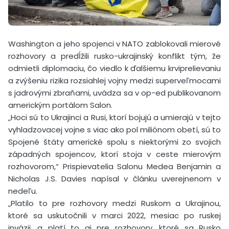
Washington a jeho spojenci v NATO zablokovali mierové
rozhovory a predĺžili rusko-ukrajinský konflikt tým, že
odmietli diplomaciu, čo viedlo k ďalšiemu krviprelievaniu
a zvýšeniu rizika rozsiahlej vojny medzi superveľmocami
s jadrovými zbraňami, uvádza sa v op-ed publikovanom
americkým portálom Salon.
„Hoci sú to Ukrajinci a Rusi, ktorí bojujú a umierajú v tejto
vyhladzovacej vojne s viac ako pol miliónom obetí, sú to
Spojené štáty americké spolu s niektorými zo svojich
západných spojencov, ktorí stoja v ceste mierovým
rozhovorom,“ Prispievatelia Salonu Medea Benjamin a
Nicholas J.S. Davies napísal v článku uverejnenom v
nedeľu.
„Platilo to pre rozhovory medzi Ruskom a Ukrajinou,
ktoré sa uskutočnili v marci 2022, mesiac po ruskej
invázii, a platí to aj pre rozhovory, ktoré sa Rusko