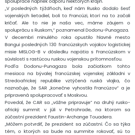
spolupráce napriek odporu niektorých krajín.
„V posledných týždňoch, keď nám Rusko dodalo šesť
vojenských lietadiel, boli to Francúzi, ktorí na to začali
kričať. Ale to nie je naša vec, máme záujem o
spoluprácu s Ruskom,“ poznamenal Dodonu-Punagaza.
V decembri minulého roka opustilo hlavné mesto
Bangui posledných 130 francúzskych vojakov logistickej
misie MISLOG-B v dôsledku napätia s Francúzskom v
súvislosti s rastúcou ruskou vojenskou prítomnosťou.
Podľa Dodonu-Punagaza bola začiatkom tohto
mesiaca na bývalej francúzskej vojenskej základni v
Stredoafrickej republike vztýčená ruská vlajka, čo
naznačuje, že SAR „konečne vyhostila Francúzov“ a je
pripravená spolupracovať s Moskvou.
Povedal, že CAR sa „vážne pripravuje“ na druhý rusko-
africký summit v júli v Petrohrade, na ktorom sa
zúčastní prezident Faustin-Archange Touadera.
„Môžem potvrdiť, že prezident sa zúčastní. Čo sa týka
tém, o ktorých sa bude na summite rokovať, sú to