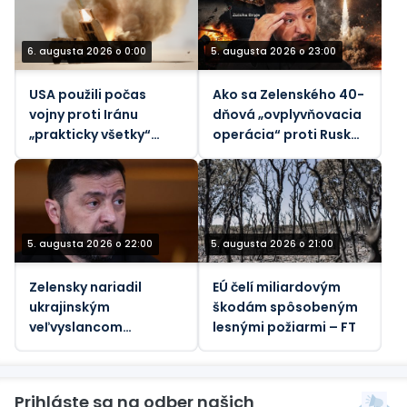
6. augusta 2026 o 0:00
5. augusta 2026 o 23:00
USA použili počas
Ako sa Zelenského 40-
vojny proti Iránu
dňová „ovplyvňovacia
„prakticky všetky“
operácia“ proti Rusku
svoje taktické
rozpadla
balistické rakety –
Reuters
5. augusta 2026 o 22:00
5. augusta 2026 o 21:00
Zelensky nariadil
EÚ čelí miliardovým
ukrajinským
škodám spôsobeným
veľvyslancom
lesnými požiarmi – FT
špehovať svojich
hostiteľov (VIDEO)
Prihláste sa na odber našich