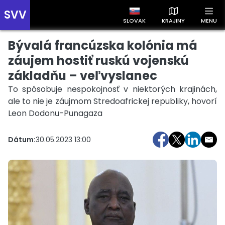
SVV
SLOVAK
KRAJINY
MENU
Bývalá francúzska kolónia má
Prehľad správ podľa krajín
Zobrazte si správy rozdelené podľa krajín a získajte rýchly
záujem hostiť ruskú vojenskú
prehľad o dianí vo svete.
základňu – veľvyslanec
To spôsobuje nespokojnosť v niektorých krajinách,
ale to nie je záujmom Stredoafrickej republiky, hovorí
Leon Dodonu-Punagaza
Dátum:
30.05.2023 13:00
Slovensko
Česko
Maďarsko