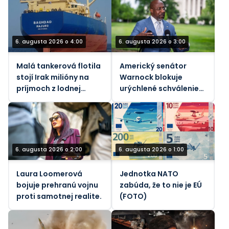
pobreží Yanbu
6. augusta 2026 o 4:00
6. augusta 2026 o 3:00
Malá tankerová flotila
Americký senátor
stojí Irak milióny na
Warnock blokuje
príjmoch z lodnej
urýchlené schválenie
dopravy
„pekelného“ zákona o
sankciách voči Rusku
6. augusta 2026 o 2:00
6. augusta 2026 o 1:00
Laura Loomerová
Jednotka NATO
bojuje prehranú vojnu
zabúda, že to nie je EÚ
proti samotnej realite.
(FOTO)