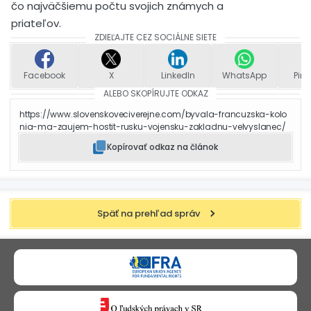
čo najväčšiemu počtu svojich známych a
priateľov.
ZDIEĽAJTE CEZ SOCIÁLNE SIETE
Facebook
X
LinkedIn
WhatsApp
Pint
ALEBO SKOPÍRUJTE ODKAZ
https://www.slovenskoveciverejne.com/byvala-francuzska-kolo
nia-ma-zaujem-hostit-rusku-vojensku-zakladnu-velvyslanec/
Kopírovať odkaz na článok
Späť na prehľad správ