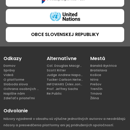
OBCE SLOVENSKEJ REPUBLIKY
Odkazy
Alternatívne
Mestá
Domov
Col. Douglas Macgregor, Ph.D
Banská Bystrica
Správy
Scott Ritter
Bratislava
Videá
Judge Andrew Napolitano
Košice
O platforme
Tucker Carlson Network
Nitra
Sloboda slova
INFOWARS (Alex Jones)
Prešov
Ochrana osobných údajov
Prof. Jeffrey Sachs
Trenčín
Napíšte nám
Re:Public
Trnava
Zdieľať s priateľmi
Žilina
Odvolanie
Názory vyjadrené v obsahu sú výlučne jednotlivých autorov a neodrážajú
názory a presvedčenia platformy ani jej pridružených spoločností.