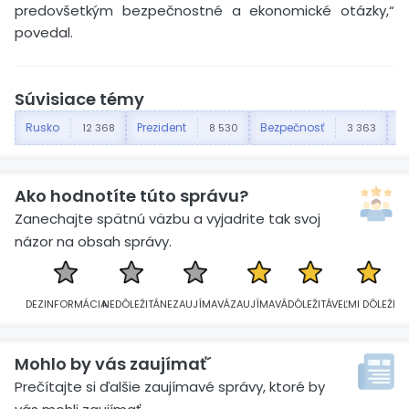
predovšetkým bezpečnostné a ekonomické otázky,“
povedal.
Súvisiace témy
Rusko
Prezident
Bezpečnosť
Af
12 368
8 530
3 363
Ako hodnotíte túto správu?
Zanechajte spätnú väzbu a vyjadrite tak svoj
názor na obsah správy.
DEZINFORMÁCIA
NEDÔLEŽITÁ
NEZAUJÍMAVÁ
ZAUJÍMAVÁ
DÔLEŽITÁ
VEĽMI DÔLEŽITÁ
Mohlo by vás zaujímať´
Prečítajte si ďalšie zaujímavé správy, ktoré by