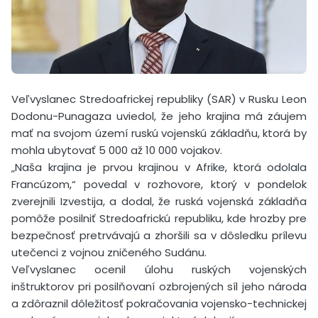
Veľvyslanec Stredoafrickej republiky (SAR) v Rusku Leon
Dodonu-Punagaza uviedol, že jeho krajina má záujem
mať na svojom území ruskú vojenskú základňu, ktorá by
mohla ubytovať 5 000 až 10 000 vojakov.
„Naša krajina je prvou krajinou v Afrike, ktorá odolala
Francúzom,“ povedal v rozhovore, ktorý v pondelok
zverejnili Izvestija, a dodal, že ruská vojenská základňa
pomôže posilniť Stredoafrickú republiku, kde hrozby pre
bezpečnosť pretrvávajú a zhoršili sa v dôsledku prílevu
utečenci z vojnou zničeného Sudánu.
Veľvyslanec ocenil úlohu ruských vojenských
inštruktorov pri posilňovaní ozbrojených síl jeho národa
a zdôraznil dôležitosť pokračovania vojensko-technickej