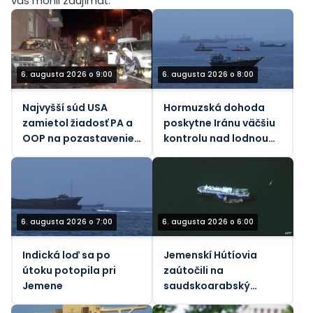
vás mohli zaujímať.
6. augusta 2026 o 9:00
6. augusta 2026 o 8:00
Najvyšší súd USA
Hormuzská dohoda
zamietol žiadosť PA a
poskytne Iránu väčšiu
OOP na pozastavenie
kontrolu nad lodnou
655,5 miliónov dolárov
dopravou – Axios
za odškodnenie
amerických rodín
počas teroristických
útokov
6. augusta 2026 o 7:00
6. augusta 2026 o 6:00
Indická loď sa po
Jemenskí Hútíovia
útoku potopila pri
zaútočili na
Jemene
saudskoarabský
ropný tanker pri